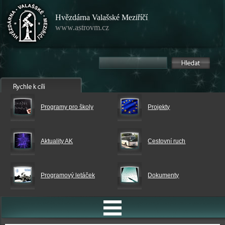
Hvězdárna Valašské Meziříčí
www.astrovm.cz
Programy pro školy
Projekty
Aktuality AK
Cestovní ruch
Programový letáček
Dokumenty