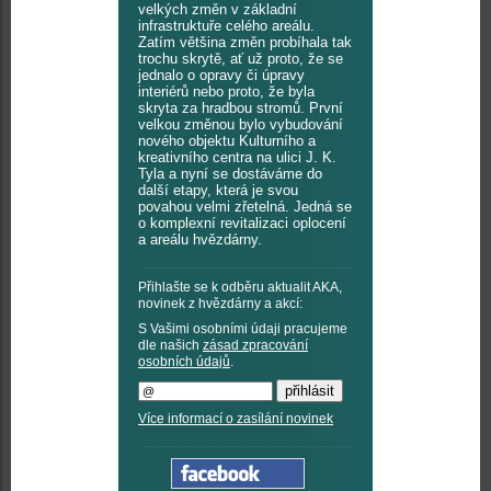
velkých změn v základní
infrastruktuře celého areálu.
Zatím většina změn probíhala tak
trochu skrytě, ať už proto, že se
jednalo o opravy či úpravy
interiérů nebo proto, že byla
skryta za hradbou stromů. První
velkou změnou bylo vybudování
nového objektu Kulturního a
kreativního centra na ulici J. K.
Tyla a nyní se dostáváme do
další etapy, která je svou
povahou velmi zřetelná. Jedná se
o komplexní revitalizaci oplocení
a areálu hvězdárny.
Přihlašte se k odběru aktualit AKA,
novinek z hvězdárny a akcí:
S Vašimi osobními údaji pracujeme
dle našich
zásad zpracování
osobních údajů
.
Více informací o zasílání novinek