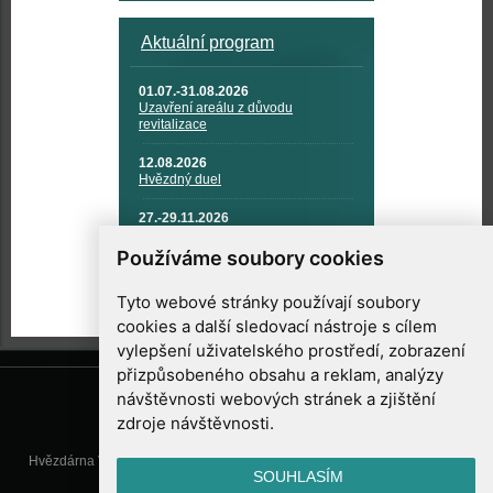
Aktuální program
01.07.-31.08.2026
Uzavření areálu z důvodu
revitalizace
12.08.2026
Hvězdný duel
27.-29.11.2026
KOSMONAUTIKA, RAKETOVÁ
TECHNIKA A KOSMICKÉ
Používáme soubory cookies
TECHNOLOGIE
Tyto webové stránky používají soubory
cookies a další sledovací nástroje s cílem
vylepšení uživatelského prostředí, zobrazení
přizpůsobeného obsahu a reklam, analýzy
návštěvnosti webových stránek a zjištění
zdroje návštěvnosti.
Hvězdárna Valašské Meziříčí, příspěvková organizace, Vsetínská 78, 757
SOUHLASÍM
01 Valašské Meziříčí