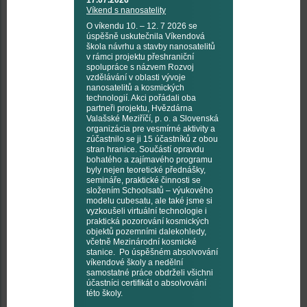
17.07.2026
Víkend s nanosatelity
O víkendu 10. – 12. 7 2026 se
úspěšně uskutečnila Víkendová
škola návrhu a stavby nanosatelitů
v rámci projektu přeshraniční
spolupráce s názvem Rozvoj
vzdělávání v oblasti vývoje
nanosatelitů a kosmických
technologií. Akci pořádali oba
partneři projektu, Hvězdárna
Valašské Meziříčí, p. o. a Slovenská
organizácia pre vesmírné aktivity a
zúčastnilo se ji 15 účastníků z obou
stran hranice. Součástí opravdu
bohatého a zajímavého programu
byly nejen teoretické přednášky,
semináře, praktické činnosti se
složením Schoolsatů – výukového
modelu cubesatu, ale také jsme si
vyzkoušeli virtuální technologie i
praktická pozorování kosmických
objektů pozemními dalekohledy,
včetně Mezinárodní kosmické
stanice. Po úspěšném absolvování
víkendové školy a nedělní
samostatné práce obdrželi všichni
účastníci certifikát o absolvování
této školy.