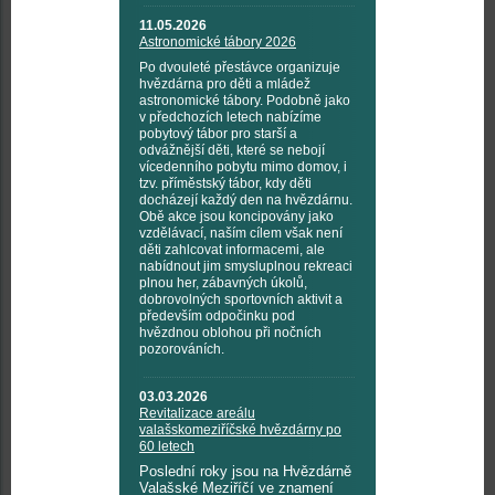
11.05.2026
Astronomické tábory 2026
Po dvouleté přestávce organizuje
hvězdárna pro děti a mládež
astronomické tábory. Podobně jako
v předchozích letech nabízíme
pobytový tábor pro starší a
odvážnější děti, které se nebojí
vícedenního pobytu mimo domov, i
tzv. příměstský tábor, kdy děti
docházejí každý den na hvězdárnu.
Obě akce jsou koncipovány jako
vzdělávací, naším cílem však není
děti zahlcovat informacemi, ale
nabídnout jim smysluplnou rekreaci
plnou her, zábavných úkolů,
dobrovolných sportovních aktivit a
především odpočinku pod
hvězdnou oblohou při nočních
pozorováních.
03.03.2026
Revitalizace areálu
valašskomeziříčské hvězdárny po
60 letech
Poslední roky jsou na Hvězdárně
Valašské Meziříčí ve znamení