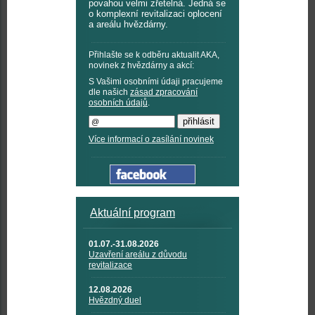
povahou velmi zřetelná. Jedná se
o komplexní revitalizaci oplocení
a areálu hvězdárny.
Přihlašte se k odběru aktualit AKA,
novinek z hvězdárny a akcí:
S Vašimi osobními údaji pracujeme
dle našich
zásad zpracování
osobních údajů
.
Více informací o zasílání novinek
Aktuální program
01.07.-31.08.2026
Uzavření areálu z důvodu
revitalizace
12.08.2026
Hvězdný duel