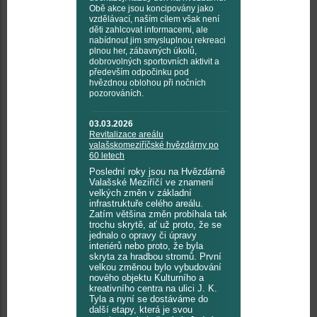
Obě akce jsou koncipovány jako
vzdělávací, naším cílem však není
děti zahlcovat informacemi, ale
nabídnout jim smysluplnou rekreaci
plnou her, zábavných úkolů,
dobrovolných sportovních aktivit a
především odpočinku pod
hvězdnou oblohou při nočních
pozorováních.
03.03.2026
Revitalizace areálu
valašskomeziříčské hvězdárny po
60 letech
Poslední roky jsou na Hvězdárně
Valašské Meziříčí ve znamení
velkých změn v základní
infrastruktuře celého areálu.
Zatím většina změn probíhala tak
trochu skrytě, ať už proto, že se
jednalo o opravy či úpravy
interiérů nebo proto, že byla
skryta za hradbou stromů. První
velkou změnou bylo vybudování
nového objektu Kulturního a
kreativního centra na ulici J. K.
Tyla a nyní se dostáváme do
další etapy, která je svou