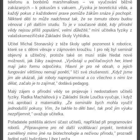
telefonu a bonbónů marshmallows – ve vyučování běžně
zakázaných – k pokusům s vakuem.
„Fyzika je teoretická věda, a
každý pokus z každodenní praxe pomůže žákům snáze ji pochopit.
Některé děti to může nadchnout tak, že se tomuto oboru budou
věnovat i při dalším studiu. To je v současné době, kdy přírodní
vědy nejsou příliš populární, velmi důležité,“
míní učitelka fyziky z
valašskomeziříčské Základní školy Vyhlídka.
Učitel Michal Stonavský z téže školy upřel pozornost k robotice,
které se s dětmi věnuje v zájmovém kroužku. I pro něj byl seminář
objevný a užitečný, protože také on musí stále hledat nové
možnosti, jak žáky zaujmout.
„Vyrůstají u počítačových her, které
mají jako formu odpočinku. Hlavní je pro ně obsah, o jejich
fungování většinou nemají ponětí,“
líčí své zkušenosti.
„Když jsme
jim ale ukázali, jak roboty naprogramovat a co všechno s nimi lze
dělat, začalo je to zajímat,“
dodává pedagog.
Malý zájem o přírodní vědy se projevuje i nedostatkem učitelů
fyziky. Radka Macháňová ji v Základní škole Loučka vyučuje, i když
má aprobaci z matematiky.
„Ze semináře bych mohla využít
jednodušší pokusy. Vím, že takhle to děti baví, tak proč jim výuku
nezpříjemnit,“
uvažuje učitelka.
Pořadatele potěšila aktivní účast učitelů, například při programování
robotů.
„Připravujeme pro ně další vzdělávací projekt, tentokrát
zaměřený mimo jiné na biotechnologie a neživou přírodu,“
prozradil
ředitel naší hvězdárny Libor Lenža.