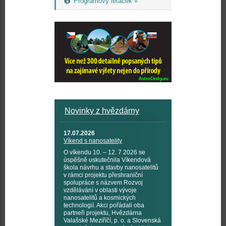
Programový letáček »
Novinky z hvězdárny
17.07.2026
Víkend s nanosatelity
O víkendu 10. – 12. 7 2026 se
úspěšně uskutečnila Víkendová
škola návrhu a stavby nanosatelitů
v rámci projektu přeshraniční
spolupráce s názvem Rozvoj
vzdělávání v oblasti vývoje
nanosatelitů a kosmických
technologií. Akci pořádali oba
partneři projektu, Hvězdárna
Valašské Meziříčí, p. o. a Slovenská