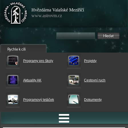
Hvězdárna Valašské Meziříčí
www.astrovm.cz
Programy pro školy
Projekty
Aktuality AK
Cestovní ruch
Programový letáček
Dokumenty