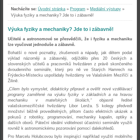
Nacházíte se:
Úvodní stránka
»
Program
»
Mediální výstupy
»
Výuka fyziky a mechaniky? Jde to i zábavně!
Výuka fyziky a mechaniky? Jde to i zábavně!
Učitelé a astronomové se přesvědčili, že i fyziku a mechaniku
lze vyučovat jednoduše a zábavně.
Bohatší o nové poznatky, zkušenosti a nápady, jak dětem podat
výklad názorněji a zábavněji, odjíždělo přes 20 českých a
slovenských učitelů a pracovníků hvězdáren z právě skončeného
dvoudenního semináře, který pro ně ve Starých Hamrech na
Frýdecko-Místecku uspořádaly hvězdárny ve Valašském Meziříčí a
Žilině.
„Cílem bylo vymyslet, didakticky připravit a ověřit nové vzdělávací
programy zaměřené na výuku fyziky v základních a na hravou
mechaniku v mateřských školách,“
objasnil ředitel
valašskomeziříčské hvězdárny Libor Lenža. S kolegy předvedl
množství běžně proveditelných, přitom často efektních ukázek a
pokusů z robotiky, programování, mechaniky kapalin, optiky a
dalších oborů. Páteční ideální viditelnost účastníci semináře využili
rovněž k astronomickému pozorování pomocí dalekohledů.
Pro Marcelu Holubcovou bylo inspirující například využití mobilního