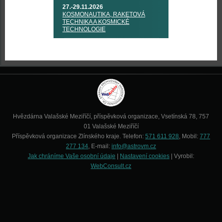
27.-29.11.2026
KOSMONAUTIKA, RAKETOVÁ
TECHNIKA A KOSMICKÉ
TECHNOLOGIE
Hvězdárna Valašské Meziříčí, příspěvková organizace, Vsetínská 78, 757
01 Valašské Meziříčí
Příspěvková organizace Zlínského kraje. Telefon:
571 611 928
, Mobil:
777
277 134
, E-mail:
info@astrovm.cz
Jak chráníme Vaše osobní údaje
|
Nastavení cookies
| Vyrobil:
WebConsult.cz