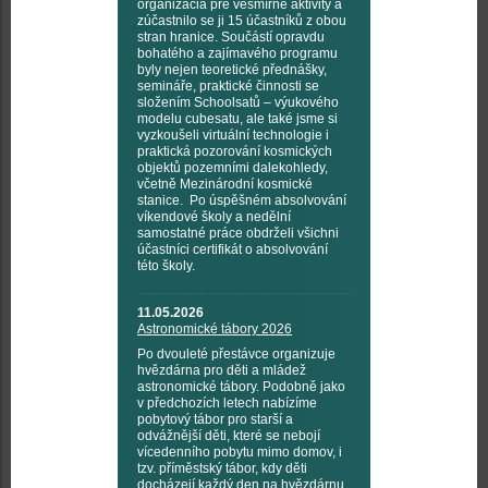
organizácia pre vesmírné aktivity a
zúčastnilo se ji 15 účastníků z obou
stran hranice. Součástí opravdu
bohatého a zajímavého programu
byly nejen teoretické přednášky,
semináře, praktické činnosti se
složením Schoolsatů – výukového
modelu cubesatu, ale také jsme si
vyzkoušeli virtuální technologie i
praktická pozorování kosmických
objektů pozemními dalekohledy,
včetně Mezinárodní kosmické
stanice. Po úspěšném absolvování
víkendové školy a nedělní
samostatné práce obdrželi všichni
účastníci certifikát o absolvování
této školy.
11.05.2026
Astronomické tábory 2026
Po dvouleté přestávce organizuje
hvězdárna pro děti a mládež
astronomické tábory. Podobně jako
v předchozích letech nabízíme
pobytový tábor pro starší a
odvážnější děti, které se nebojí
vícedenního pobytu mimo domov, i
tzv. příměstský tábor, kdy děti
docházejí každý den na hvězdárnu.