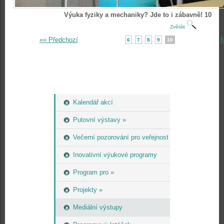
Výuka fyziky a mechaniky? Jde to i zábavně! 10
Zvětšit
«« Předchozí
N
6
7
8
9
10
Kalendář akcí
Putovní výstavy »
Večerní pozorování pro veřejnost
Inovativní výukové programy
Program pro »
Projekty »
Mediální výstupy