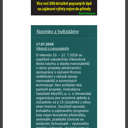
Novinky z hvězdárny
17.07.2026
Víkend s nanosatelity
O víkendu 10. – 12. 7 2026 se
úspěšně uskutečnila Víkendová
škola návrhu a stavby nanosatelitů
v rámci projektu přeshraniční
spolupráce s názvem Rozvoj
vzdělávání v oblasti vývoje
nanosatelitů a kosmických
technologií. Akci pořádali oba
partneři projektu, Hvězdárna
Valašské Meziříčí, p. o. a Slovenská
organizácia pre vesmírné aktivity a
zúčastnilo se ji 15 účastníků z obou
stran hranice. Součástí opravdu
bohatého a zajímavého programu
byly nejen teoretické přednášky,
semináře, praktické činnosti se
složením Schoolsatů – výukového