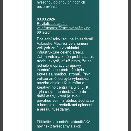
hvězdnou oblohou při nočních
pozorováních.
03.03.2026
Revitalizace areálu
valašskomeziříčské hvězdárny po
60 letech
Poslední roky jsou na Hvězdárně
Valašské Meziříčí ve znamení
velkých změn v základní
infrastruktuře celého areálu.
Zatím většina změn probíhala tak
trochu skrytě, ať už proto, že se
jednalo o opravy či úpravy
interiérů nebo proto, že byla
skryta za hradbou stromů. První
velkou změnou bylo vybudování
nového objektu Kulturního a
kreativního centra na ulici J. K.
Tyla a nyní se dostáváme do
další etapy, která je svou
povahou velmi zřetelná. Jedná se
o komplexní revitalizaci oplocení
a areálu hvězdárny.
Přihlašte se k odběru aktualit AKA,
novinek z hvězdárny a akcí: