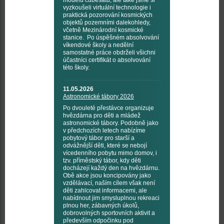
modelu cubesatu, ale také jsme si
vyzkoušeli virtuální technologie i
praktická pozorování kosmických
objektů pozemními dalekohledy,
včetně Mezinárodní kosmické
stanice. Po úspěšném absolvování
víkendové školy a nedělní
samostatné práce obdrželi všichni
účastníci certifikát o absolvování
této školy.
11.05.2026
Astronomické tábory 2026
Po dvouleté přestávce organizuje
hvězdárna pro děti a mládež
astronomické tábory. Podobně jako
v předchozích letech nabízíme
pobytový tábor pro starší a
odvážnější děti, které se nebojí
vícedenního pobytu mimo domov, i
tzv. příměstský tábor, kdy děti
docházejí každý den na hvězdárnu.
Obě akce jsou koncipovány jako
vzdělávací, naším cílem však není
děti zahlcovat informacemi, ale
nabídnout jim smysluplnou rekreaci
plnou her, zábavných úkolů,
dobrovolných sportovních aktivit a
především odpočinku pod