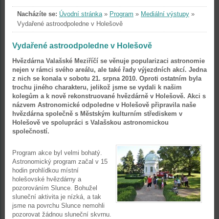
Nacházíte se:
Úvodní stránka
»
Program
»
Mediální výstupy
»
Vydařené astroodpoledne v Holešově
Vydařené astroodpoledne v Holešově
Hvězdárna Valašské Meziříčí se věnuje popularizaci astronomie
nejen v rámci svého areálu, ale také řady výjezdních akcí. Jedna
z nich se konala v sobotu 21. srpna 2010. Oproti ostatním byla
trochu jiného charakteru, jelikož jsme se vydali k našim
kolegům a k nově rekonstruované hvězdárně v Holešově. Akci s
názvem Astronomické odpoledne v Holešově připravila naše
hvězdárna společně s Městským kulturním střediskem v
Holešově ve spolupráci s Valašskou astronomickou
společností.
Program akce byl velmi bohatý.
Astronomický program začal v 15
hodin prohlídkou místní
holešovské hvězdárny a
pozorováním Slunce. Bohužel
sluneční aktivita je nízká, a tak
jsme na povrchu Slunce nemohli
pozorovat žádnou sluneční skvrnu.