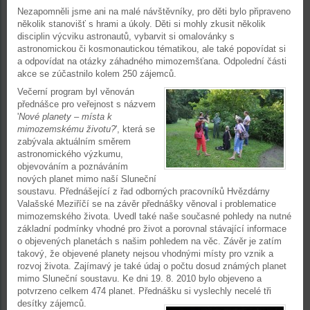
Nezapomněli jsme ani na malé návštěvníky, pro děti bylo připraveno
několik stanovišť s hrami a úkoly. Děti si mohly zkusit několik
disciplin výcviku astronautů, vybarvit si omalovánky s
astronomickou či kosmonautickou tématikou, ale také popovídat si
a odpovídat na otázky záhadného mimozemšťana. Odpolední části
akce se zúčastnilo kolem 250 zájemců.
Večerní program byl věnován
přednášce pro veřejnost s názvem
'
Nové planety – místa k
mimozemskému životu?
', která se
zabývala aktuálním směrem
astronomického výzkumu,
objevováním a poznáváním
nových planet mimo naší Sluneční
soustavu. Přednášející z řad odborných pracovníků Hvězdárny
Valašské Meziříčí se na závěr přednášky věnoval i problematice
mimozemského života. Uvedl také naše současné pohledy na nutné
základní podmínky vhodné pro život a porovnal stávající informace
o objevených planetách s našim pohledem na věc. Závěr je zatím
takový, že objevené planety nejsou vhodnými místy pro vznik a
rozvoj života. Zajímavý je také údaj o počtu dosud známých planet
mimo Sluneční soustavu. Ke dni 19. 8. 2010 bylo objeveno a
potvrzeno celkem 474 planet. Přednášku si vyslechly necelé tři
desítky zájemců.