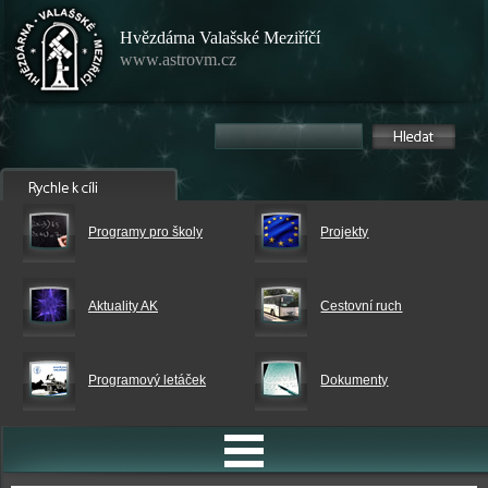
Hvězdárna Valašské Meziříčí
www.astrovm.cz
Programy pro školy
Projekty
Aktuality AK
Cestovní ruch
Programový letáček
Dokumenty