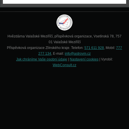
Hvězdárna Valašské Meziříčí, příspěvková organizace, Vsetínská 78, 757
01 Valašské Meziříčí
Příspěvková organizace Zlínského kraje. Telefon:
571 611 928
, Mobil:
777
277 134
, E-mail:
info@astrovm.cz
Jak chráníme Vaše osobní údaje
|
Nastavení cookies
| Vyrobil:
WebConsult.cz