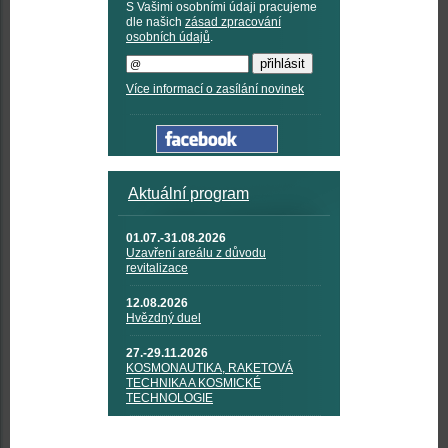
S Vašimi osobními údaji pracujeme
dle našich
zásad zpracování
osobních údajů
.
Více informací o zasílání novinek
Aktuální program
01.07.-31.08.2026
Uzavření areálu z důvodu
revitalizace
12.08.2026
Hvězdný duel
27.-29.11.2026
KOSMONAUTIKA, RAKETOVÁ
TECHNIKA A KOSMICKÉ
TECHNOLOGIE