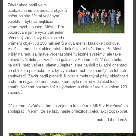
Závěr akce patřil velmi
očekávanému pozorování objektů
noční oblohy. Velmi vděčným
objektem byl náš nejbližší
vesmírných soused, Měsíc. Pro
pozorování jsme využívali jeden
přenosný zrcadlový dalekohled o
průměru objektivu 150 milimetrů a dva menší klasické čočkové.
Využili jsme i dalekohled místní holešovské hvězdárny. Po Měsíci
přišly na řadu zajímavé vícenásobné hvězdné systémy, ale také
kulová hvězdokupa, vzdálená galaxie v Andromedě. V čase čekání
na další hřeb večera, planetu Jupiter, jsme nabídli základní orientaci
na obloze a praktické ukázky vyhledání těch nejznámějších letních
souhvězdí. Závěr patřil planetě Jupiter s mohutnými pásy oblačnosti
a čtyřmi nejjasnějšími měsíci, které bylo možné v dalekohledu
spatřit. Večerní pozorování s výkladem a diskusí využilo kolem 120
zájemců.
Děkujeme návštěvníkům za zájem a kolegům z MKS v Holešově za
spolupráci. Věřím, že se brzy najde příležitost celou akci zopakovat.
autor: Libor Lenža