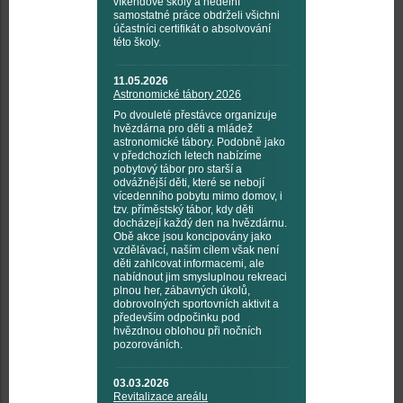
víkendové školy a nedělní
samostatné práce obdrželi všichni
účastníci certifikát o absolvování
této školy.
11.05.2026
Astronomické tábory 2026
Po dvouleté přestávce organizuje
hvězdárna pro děti a mládež
astronomické tábory. Podobně jako
v předchozích letech nabízíme
pobytový tábor pro starší a
odvážnější děti, které se nebojí
vícedenního pobytu mimo domov, i
tzv. příměstský tábor, kdy děti
docházejí každý den na hvězdárnu.
Obě akce jsou koncipovány jako
vzdělávací, naším cílem však není
děti zahlcovat informacemi, ale
nabídnout jim smysluplnou rekreaci
plnou her, zábavných úkolů,
dobrovolných sportovních aktivit a
především odpočinku pod
hvězdnou oblohou při nočních
pozorováních.
03.03.2026
Revitalizace areálu