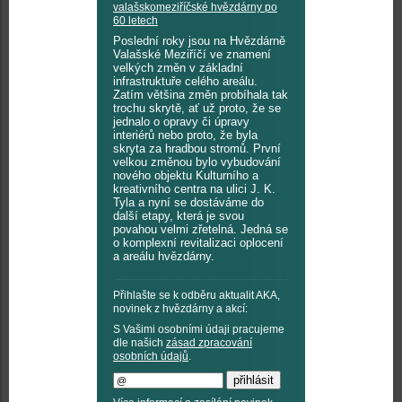
valašskomeziříčské hvězdárny po
60 letech
Poslední roky jsou na Hvězdárně
Valašské Meziříčí ve znamení
velkých změn v základní
infrastruktuře celého areálu.
Zatím většina změn probíhala tak
trochu skrytě, ať už proto, že se
jednalo o opravy či úpravy
interiérů nebo proto, že byla
skryta za hradbou stromů. První
velkou změnou bylo vybudování
nového objektu Kulturního a
kreativního centra na ulici J. K.
Tyla a nyní se dostáváme do
další etapy, která je svou
povahou velmi zřetelná. Jedná se
o komplexní revitalizaci oplocení
a areálu hvězdárny.
Přihlašte se k odběru aktualit AKA,
novinek z hvězdárny a akcí:
S Vašimi osobními údaji pracujeme
dle našich
zásad zpracování
osobních údajů
.