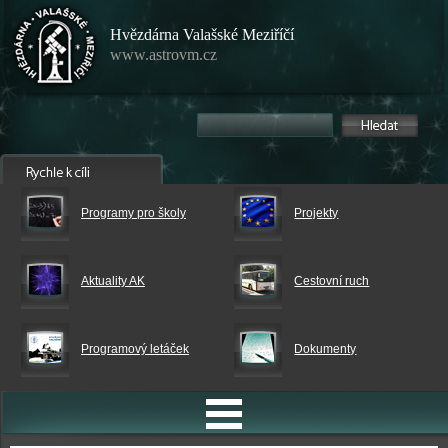
Hvězdárna Valašské Meziříčí
www.astrovm.cz
Programy pro školy
Projekty
Aktuality AK
Cestovní ruch
Programový letáček
Dokumenty