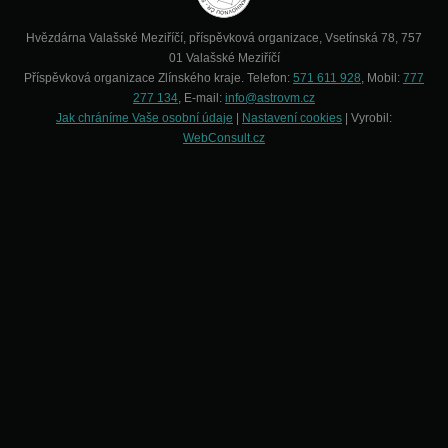
Hvězdárna Valašské Meziříčí, příspěvková organizace, Vsetínská 78, 757
01 Valašské Meziříčí
Příspěvková organizace Zlínského kraje. Telefon:
571 611 928
, Mobil:
777
277 134
, E-mail:
info@astrovm.cz
Jak chráníme Vaše osobní údaje
|
Nastavení cookies
| Vyrobil:
WebConsult.cz