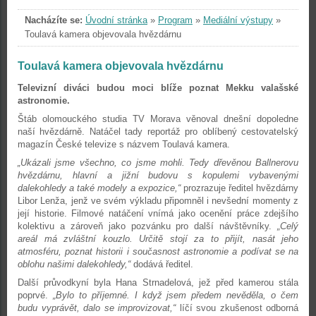
Nacházíte se:
Úvodní stránka
»
Program
»
Mediální výstupy
»
Toulavá kamera objevovala hvězdárnu
Toulavá kamera objevovala hvězdárnu
Televizní diváci budou moci blíže poznat Mekku valašské
astronomie.
Štáb olomouckého studia TV Morava věnoval dnešní dopoledne
naší hvězdárně. Natáčel tady reportáž pro oblíbený cestovatelský
magazín České televize s názvem Toulavá kamera.
„Ukázali jsme všechno, co jsme mohli. Tedy dřevěnou Ballnerovu
hvězdárnu, hlavní a jižní budovu s kopulemi vybavenými
dalekohledy a také modely a expozice,“
prozrazuje ředitel hvězdárny
Libor Lenža, jenž ve svém výkladu připomněl i nevšední momenty z
její historie. Filmové natáčení vnímá jako ocenění práce zdejšího
kolektivu a zároveň jako pozvánku pro další návštěvníky.
„Celý
areál má zvláštní kouzlo. Určitě stojí za to přijít, nasát jeho
atmosféru, poznat historii i současnost astronomie a podívat se na
oblohu našimi dalekohledy,“
dodává ředitel.
Další průvodkyní byla Hana Strnadelová, jež před kamerou stála
poprvé.
„Bylo to příjemné. I když jsem předem nevěděla, o čem
budu vyprávět, dalo se improvizovat,“
líčí svou zkušenost odborná