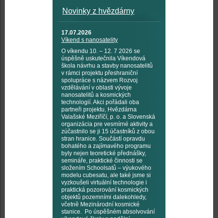
Novinky z hvězdárny
17.07.2026
Víkend s nanosatelity
O víkendu 10. – 12. 7 2026 se
úspěšně uskutečnila Víkendová
škola návrhu a stavby nanosatelitů
v rámci projektu přeshraniční
spolupráce s názvem Rozvoj
vzdělávání v oblasti vývoje
nanosatelitů a kosmických
technologií. Akci pořádali oba
partneři projektu, Hvězdárna
Valašské Meziříčí, p. o. a Slovenská
organizácia pre vesmírné aktivity a
zúčastnilo se ji 15 účastníků z obou
stran hranice. Součástí opravdu
bohatého a zajímavého programu
byly nejen teoretické přednášky,
semináře, praktické činnosti se
složením Schoolsatů – výukového
modelu cubesatu, ale také jsme si
vyzkoušeli virtuální technologie i
praktická pozorování kosmických
objektů pozemními dalekohledy,
včetně Mezinárodní kosmické
stanice. Po úspěšném absolvování