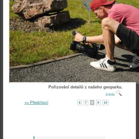
Pořizování detailů z našeho geoparku.
Zvětšit
«« Předchozí
6
7
8
9
10