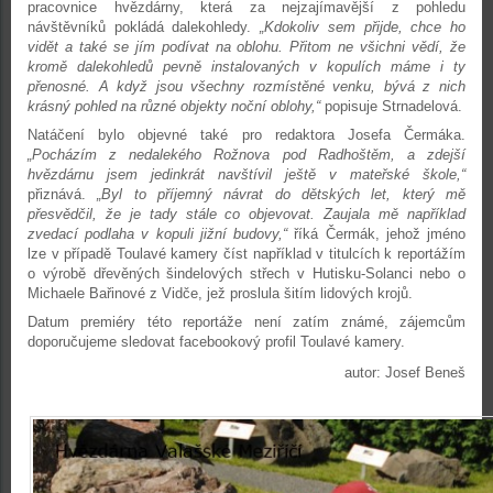
pracovnice hvězdárny, která za nejzajímavější z pohledu
návštěvníků pokládá dalekohledy.
„Kdokoliv sem přijde, chce ho
vidět a také se jím podívat na oblohu. Přitom ne všichni vědí, že
kromě dalekohledů pevně instalovaných v kopulích máme i ty
přenosné. A když jsou všechny rozmístěné venku, bývá z nich
krásný pohled na různé objekty noční oblohy,“
popisuje Strnadelová.
Natáčení bylo objevné také pro redaktora Josefa Čermáka.
„Pocházím z nedalekého Rožnova pod Radhoštěm, a zdejší
hvězdárnu jsem jedinkrát navštívil ještě v mateřské škole,“
přiznává.
„Byl to příjemný návrat do dětských let, který mě
přesvědčil, že je tady stále co objevovat. Zaujala mě například
zvedací podlaha v kopuli jižní budovy,“
říká Čermák, jehož jméno
lze v případě Toulavé kamery číst například v titulcích k reportážím
o výrobě dřevěných šindelových střech v Hutisku-Solanci nebo o
Michaele Bařinové z Vidče, jež proslula šitím lidových krojů.
Datum premiéry této reportáže není zatím známé, zájemcům
doporučujeme sledovat facebookový profil Toulavé kamery.
autor: Josef Beneš