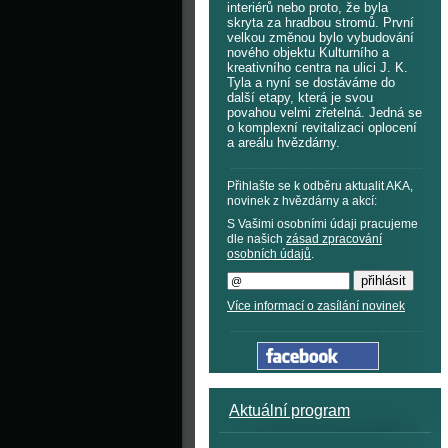
interiérů nebo proto, že byla
skryta za hradbou stromů. První
velkou změnou bylo vybudování
nového objektu Kulturního a
kreativního centra na ulici J. K.
Tyla a nyní se dostáváme do
další etapy, která je svou
povahou velmi zřetelná. Jedná se
o komplexní revitalizaci oplocení
a areálu hvězdárny.
Přihlašte se k odběru aktualit AKA,
novinek z hvězdárny a akcí:
S Vašimi osobními údaji pracujeme
dle našich
zásad zpracování
osobních údajů
.
Více informací o zasílání novinek
Aktuální program