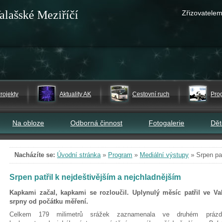
alašské Meziříčí
Zřizovatelem
rojekty
Aktuality AK
Cestovní ruch
Pro
Na obloze
Odborná činnost
Fotogalerie
Dě
Nacházíte se:
Úvodní stránka
»
Program
»
Mediální výstupy
»
Srpen pa
Srpen patřil k nejdeštivějším a nejchladnějším
Kapkami začal, kapkami se rozloučil. Uplynulý měsíc patřil ve Va
srpny od počátku měření.
Celkem 179 milimetrů srážek zaznamenala ve druhém prázd