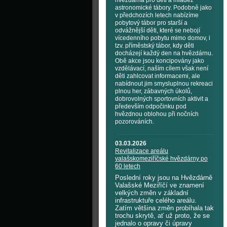
hvězdárna pro děti a mládež
astronomické tábory. Podobně jako
v předchozích letech nabízíme
pobytový tábor pro starší a
odvážnější děti, které se nebojí
vícedenního pobytu mimo domov, i
tzv. příměstský tábor, kdy děti
docházejí každý den na hvězdárnu.
Obě akce jsou koncipovány jako
vzdělávací, naším cílem však není
děti zahlcovat informacemi, ale
nabídnout jim smysluplnou rekreaci
plnou her, zábavných úkolů,
dobrovolných sportovních aktivit a
především odpočinku pod
hvězdnou oblohou při nočních
pozorováních.
03.03.2026
Revitalizace areálu
valašskomeziříčské hvězdárny po
60 letech
Poslední roky jsou na Hvězdárně
Valašské Meziříčí ve znamení
velkých změn v základní
infrastruktuře celého areálu.
Zatím většina změn probíhala tak
trochu skrytě, ať už proto, že se
jednalo o opravy či úpravy