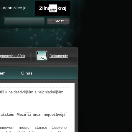
 organizace je
gramový letáček
Dokumenty
tem
O nás
třil k nejdeštivějším a nejchladnějším
lašském Meziříčí mezi nejdeštivější
ninovém měsíci stanice Českého