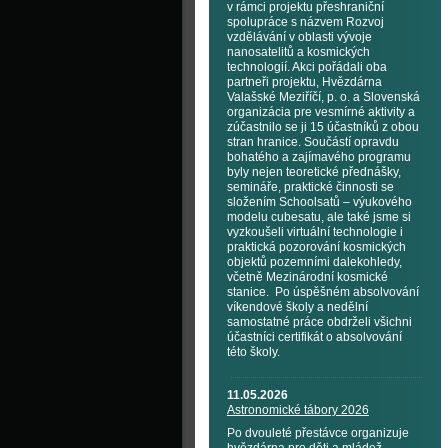
v rámci projektu přeshraniční
spolupráce s názvem Rozvoj
vzdělávání v oblasti vývoje
nanosatelitů a kosmických
technologií. Akci pořádali oba
partneři projektu, Hvězdárna
Valašské Meziříčí, p. o. a Slovenská
organizácia pre vesmírné aktivity a
zúčastnilo se ji 15 účastníků z obou
stran hranice. Součástí opravdu
bohatého a zajímavého programu
byly nejen teoretické přednášky,
semináře, praktické činnosti se
složením Schoolsatů – výukového
modelu cubesatu, ale také jsme si
vyzkoušeli virtuální technologie i
praktická pozorování kosmických
objektů pozemními dalekohledy,
včetně Mezinárodní kosmické
stanice. Po úspěšném absolvování
víkendové školy a nedělní
samostatné práce obdrželi všichni
účastníci certifikát o absolvování
této školy.
11.05.2026
Astronomické tábory 2026
Po dvouleté přestávce organizuje