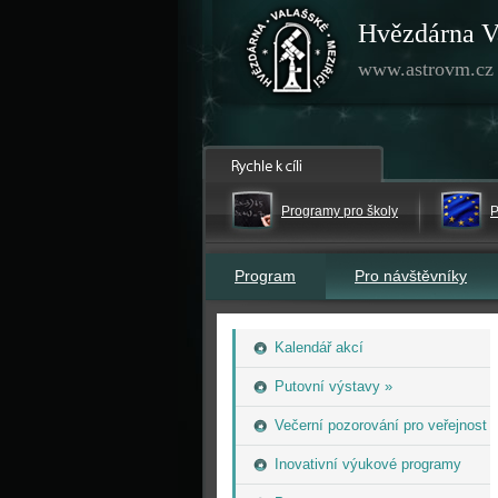
Hvězdárna V
www.astrovm.cz
Programy pro školy
P
Program
Pro návštěvníky
Kalendář akcí
Putovní výstavy »
Večerní pozorování pro veřejnost
Inovativní výukové programy