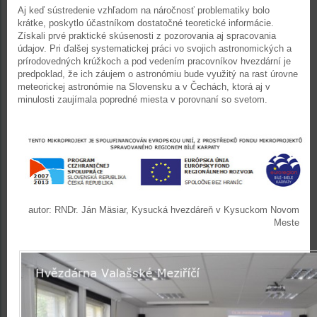
Aj keď sústredenie vzhľadom na náročnosť problematiky bolo
krátke, poskytlo účastníkom dostatočné teoretické informácie.
Získali prvé praktické skúsenosti z pozorovania aj spracovania
údajov. Pri ďalšej systematickej práci vo svojich astronomických a
prírodovedných krúžkoch a pod vedením pracovníkov hvezdární je
predpoklad, že ich záujem o astronómiu bude využitý na rast úrovne
meteorickej astronómie na Slovensku a v Čechách, ktorá aj v
minulosti zaujímala popredné miesta v porovnaní so svetom.
autor: RNDr. Ján Mäsiar, Kysucká hvezdáreň v Kysuckom Novom
Meste