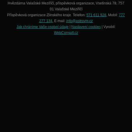
Hvězdárna Valašské Meziříčí, příspěvková organizace, Vsetínská 78, 757
01 Valašské Meziříčí
Příspěvková organizace Zlínského kraje. Telefon:
571 611 928
, Mobil:
777
277 134
, E-mail:
info@astrovm.cz
Jak chráníme Vaše osobní údaje
|
Nastavení cookies
| Vyrobil:
WebConsult.cz