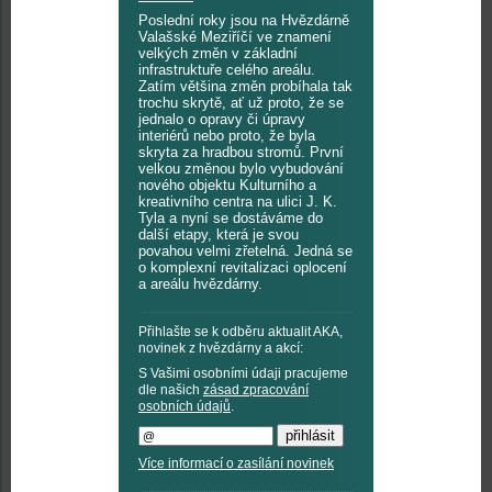
Poslední roky jsou na Hvězdárně
Valašské Meziříčí ve znamení
velkých změn v základní
infrastruktuře celého areálu.
Zatím většina změn probíhala tak
trochu skrytě, ať už proto, že se
jednalo o opravy či úpravy
interiérů nebo proto, že byla
skryta za hradbou stromů. První
velkou změnou bylo vybudování
nového objektu Kulturního a
kreativního centra na ulici J. K.
Tyla a nyní se dostáváme do
další etapy, která je svou
povahou velmi zřetelná. Jedná se
o komplexní revitalizaci oplocení
a areálu hvězdárny.
Přihlašte se k odběru aktualit AKA,
novinek z hvězdárny a akcí:
S Vašimi osobními údaji pracujeme
dle našich
zásad zpracování
osobních údajů
.
Více informací o zasílání novinek