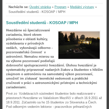
Nacházíte se:
Úvodní stránka
»
Program
»
Mediální výstupy
»
Soustředění studentů - KOSOAP / MPH
Soustředění studentů - KOSOAP / MPH
Hvezdárne sú špecializované
zariadenia, ktoré okrem
pôsobenia v oblasti kultúry,
vzdelávania v prírodných
vedách, vykonávajú odborno -
pozorovateľskú činnosť v
astronómii. Nemalou mierou sa
na výkone pozorovaní podieľajú
dobrovoľní spolupracovníci hvezdární. Úlohou hvezdární je
systematicky pripravovať nadaných žiakov a študentov s hlbším
záujmom o astronómiu na samostatný výkon pozorovaní,
umožniť im získavať teoretické vedomosti a praktické
zručnosti v práci s astronomickými prístrojmi a technickými
zariadeniami.
Prvé zo Vzdelávacích sústredení študentov bolo realizované v
priestoroch Hvezdárne vo Valašskom Meziříčí v dňoch 16.9.2011 až
18.9.2011. Zúčastnilo sa ho 15 študentov zo Slovenska a Čiech.
Pod odborným vedením lektorov - pracovníkov prihraničných