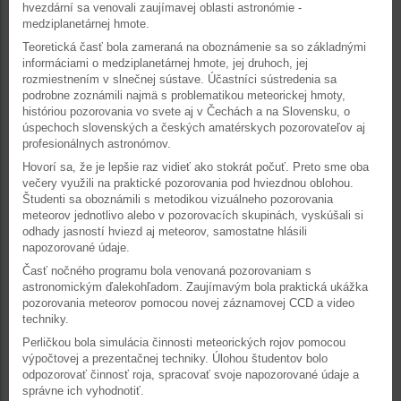
hvezdární sa venovali zaujímavej oblasti astronómie -
medziplanetárnej hmote.
Teoretická časť bola zameraná na oboznámenie sa so základnými
informáciami o medziplanetárnej hmote, jej druhoch, jej
rozmiestnením v slnečnej sústave. Účastníci sústredenia sa
podrobne zoznámili najmä s problematikou meteorickej hmoty,
históriou pozorovania vo svete aj v Čechách a na Slovensku, o
úspechoch slovenských a českých amatérskych pozorovateľov aj
profesionálnych astronómov.
Hovorí sa, že je lepšie raz vidieť ako stokrát počuť. Preto sme oba
večery využili na praktické pozorovania pod hviezdnou oblohou.
Študenti sa oboznámili s metodikou vizuálneho pozorovania
meteorov jednotlivo alebo v pozorovacích skupinách, vyskúšali si
odhady jasností hviezd aj meteorov, samostatne hlásili
napozorované údaje.
Časť nočného programu bola venovaná pozorovaniam s
astronomickým ďalekohľadom. Zaujímavým bola praktická ukážka
pozorovania meteorov pomocou novej záznamovej CCD a video
techniky.
Perličkou bola simulácia činnosti meteorických rojov pomocou
výpočtovej a prezentačnej techniky. Úlohou študentov bolo
odpozorovať činnosť roja, spracovať svoje napozorované údaje a
správne ich vyhodnotiť.