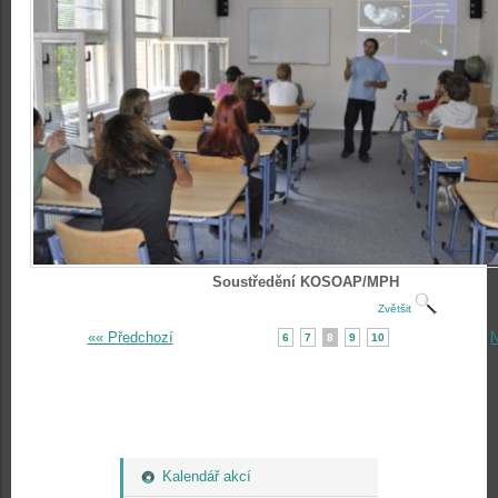
Soustředění KOSOAP/MPH
Zvětšit
«« Předchozí
N
6
7
8
9
10
Kalendář akcí