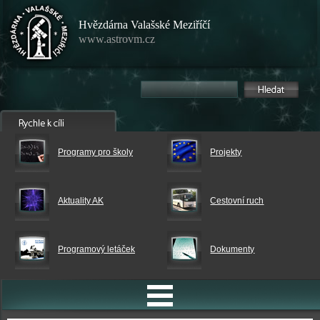
Hvězdárna Valašské Meziříčí
www.astrovm.cz
Programy pro školy
Projekty
Aktuality AK
Cestovní ruch
Programový letáček
Dokumenty