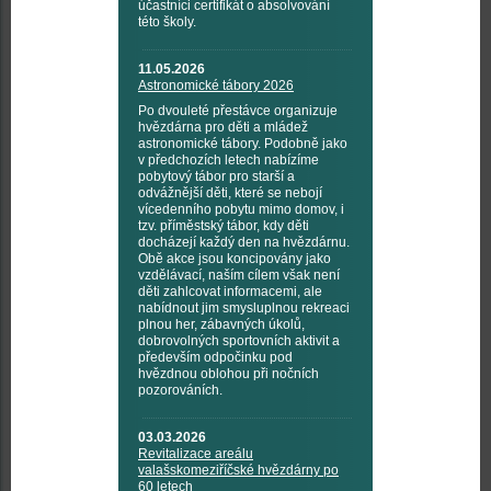
účastníci certifikát o absolvování
této školy.
11.05.2026
Astronomické tábory 2026
Po dvouleté přestávce organizuje
hvězdárna pro děti a mládež
astronomické tábory. Podobně jako
v předchozích letech nabízíme
pobytový tábor pro starší a
odvážnější děti, které se nebojí
vícedenního pobytu mimo domov, i
tzv. příměstský tábor, kdy děti
docházejí každý den na hvězdárnu.
Obě akce jsou koncipovány jako
vzdělávací, naším cílem však není
děti zahlcovat informacemi, ale
nabídnout jim smysluplnou rekreaci
plnou her, zábavných úkolů,
dobrovolných sportovních aktivit a
především odpočinku pod
hvězdnou oblohou při nočních
pozorováních.
03.03.2026
Revitalizace areálu
valašskomeziříčské hvězdárny po
60 letech