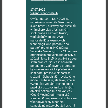
17.07.2026
Víkend s nanosatelity
O víkendu 10. – 12. 7 2026 se
úspěšně uskutečnila Víkendová
škola návrhu a stavby nanosatelitů
v rámci projektu přeshraniční
spolupráce s názvem Rozvoj
vzdělávání v oblasti vývoje
nanosatelitů a kosmických
technologií. Akci pořádali oba
partneři projektu, Hvězdárna
Valašské Meziříčí, p. o. a Slovenská
organizácia pre vesmírné aktivity a
zúčastnilo se ji 15 účastníků z obou
stran hranice. Součástí opravdu
bohatého a zajímavého programu
byly nejen teoretické přednášky,
semináře, praktické činnosti se
složením Schoolsatů – výukového
modelu cubesatu, ale také jsme si
vyzkoušeli virtuální technologie i
praktická pozorování kosmických
objektů pozemními dalekohledy,
včetně Mezinárodní kosmické
stanice. Po úspěšném absolvování
víkendové školy a nedělní
samostatné práce obdrželi všichni