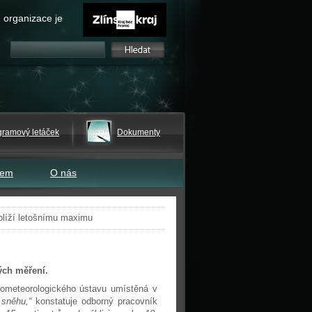
 organizace je
gramový letáček
Dokumenty
tem
O nás
blíží letošnímu maximu
ých měření.
rometeorologického ústavu umístěná v
ů sněhu,“
konstatuje odborný pracovník