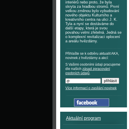
interiérů nebo proto, že byla
skryta za hradbou stromů. První
velkou změnou bylo vybudování
nového objektu Kulturního a
kreativního centra na ulici J. K.
Tyla a nyní se dostáváme do
další etapy, která je svou
povahou velmi zřetelná. Jedná se
o komplexní revitalizaci oplocení
a areálu hvězdárny.
Přihlašte se k odběru aktualit AKA,
novinek z hvězdárny a akcí:
S Vašimi osobními údaji pracujeme
dle našich
zásad zpracování
osobních údajů
.
Více informací o zasílání novinek
Aktuální program