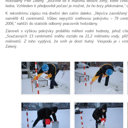
hvězdárny Petr Zelený.
„Blížíme se k maximu letošní zimy, které činil
ledna. Vzhledem k předpovědi počasí je možné, že ho brzy překonáme,“
d
K rekordnímu zápisu má dnešní den zatím daleko.
„Nejvíce zasněžený 
naměřili 41 centimetrů. Vůbec nejvyšší sněhovou pokrývku – 79 cent
2006,“
nahlíží do statistik odborný pracovník hvězdárny.
Zároveň s výškou pokrývky proběhlo měření vodní hodnoty, jehož cíl
„Současných 13 centimetrů sněhu roztálo na 21,2 milimetru vody, př
milimetrů. Z toho vyplývá, že sníh je dosti hutný. Vespodu je i vrs
Zelený.