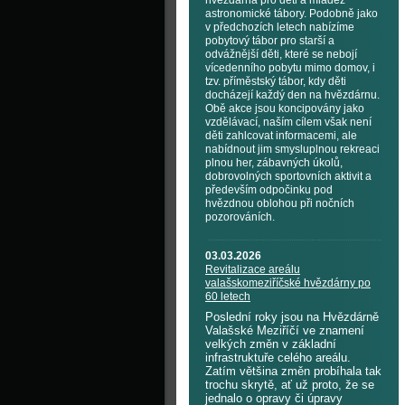
hvězdárna pro děti a mládež
astronomické tábory. Podobně jako
v předchozích letech nabízíme
pobytový tábor pro starší a
odvážnější děti, které se nebojí
vícedenního pobytu mimo domov, i
tzv. příměstský tábor, kdy děti
docházejí každý den na hvězdárnu.
Obě akce jsou koncipovány jako
vzdělávací, naším cílem však není
děti zahlcovat informacemi, ale
nabídnout jim smysluplnou rekreaci
plnou her, zábavných úkolů,
dobrovolných sportovních aktivit a
především odpočinku pod
hvězdnou oblohou při nočních
pozorováních.
03.03.2026
Revitalizace areálu
valašskomeziříčské hvězdárny po
60 letech
Poslední roky jsou na Hvězdárně
Valašské Meziříčí ve znamení
velkých změn v základní
infrastruktuře celého areálu.
Zatím většina změn probíhala tak
trochu skrytě, ať už proto, že se
jednalo o opravy či úpravy