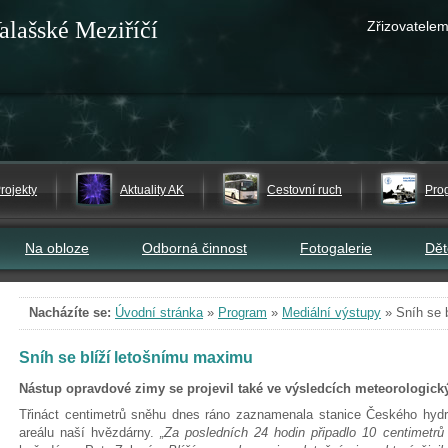
alašské Meziříčí
Zřizovatelem
rojekty
Aktuality AK
Cestovní ruch
Pro
Na obloze
Odborná činnost
Fotogalerie
Dě
Nacházíte se:
Úvodní stránka
»
Program
»
Mediální výstupy
»
Sníh se 
Sníh se blíží letošnímu maximu
Nástup opravdové zimy se projevil také ve výsledcích meteorologick
Třináct centimetrů sněhu dnes ráno zaznamenala stanice Českého hyd
areálu naší hvězdárny.
„Za posledních 24 hodin připadlo 10 centimetr