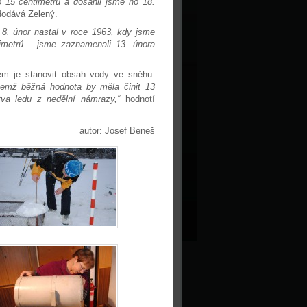
o 15 centimetrů a dosáhli jsme ho 18.
odává Zelený.
8. únor nastal v roce 1963, kdy jsme
imetrů – jsme zaznamenali 13. února
em je stanovit obsah vody ve sněhu.
ičemž běžná hodnota by měla činit 13
tva ledu z nedělní námrazy,“
hodnotí
autor: Josef Beneš