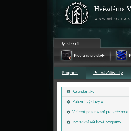
Hvězdárna V
www.astrovm.cz
Programy pro školy
P
Program
Pro návštěvníky
Kalendář akcí
Putovní výstavy »
Večerní pozorování pro veřejnost
Inovativní výukové programy