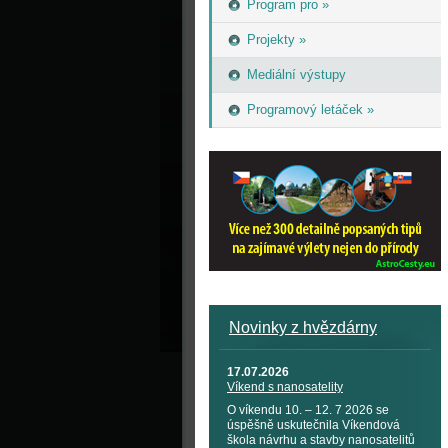
Program pro »
Projekty »
Mediální výstupy
Programový letáček »
Novinky z hvězdárny
17.07.2026
Víkend s nanosatelity
O víkendu 10. – 12. 7 2026 se
úspěšně uskutečnila Víkendová
škola návrhu a stavby nanosatelitů