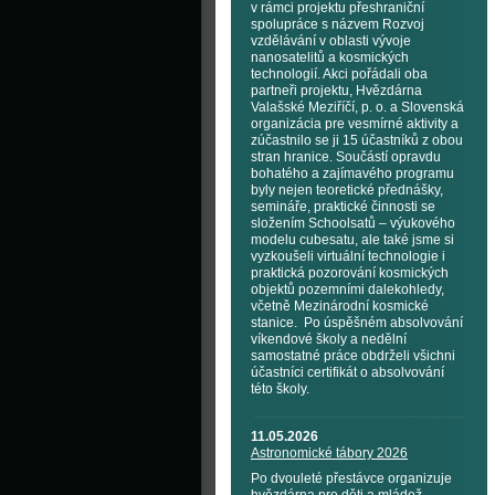
v rámci projektu přeshraniční
spolupráce s názvem Rozvoj
vzdělávání v oblasti vývoje
nanosatelitů a kosmických
technologií. Akci pořádali oba
partneři projektu, Hvězdárna
Valašské Meziříčí, p. o. a Slovenská
organizácia pre vesmírné aktivity a
zúčastnilo se ji 15 účastníků z obou
stran hranice. Součástí opravdu
bohatého a zajímavého programu
byly nejen teoretické přednášky,
semináře, praktické činnosti se
složením Schoolsatů – výukového
modelu cubesatu, ale také jsme si
vyzkoušeli virtuální technologie i
praktická pozorování kosmických
objektů pozemními dalekohledy,
včetně Mezinárodní kosmické
stanice. Po úspěšném absolvování
víkendové školy a nedělní
samostatné práce obdrželi všichni
účastníci certifikát o absolvování
této školy.
11.05.2026
Astronomické tábory 2026
Po dvouleté přestávce organizuje