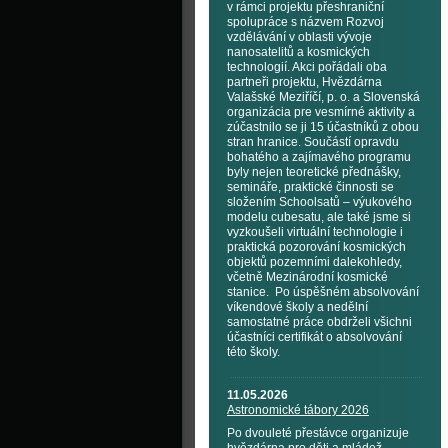
v rámci projektu přeshraniční
spolupráce s názvem Rozvoj
vzdělávání v oblasti vývoje
nanosatelitů a kosmických
technologií. Akci pořádali oba
partneři projektu, Hvězdárna
Valašské Meziříčí, p. o. a Slovenská
organizácia pre vesmírné aktivity a
zúčastnilo se ji 15 účastníků z obou
stran hranice. Součástí opravdu
bohatého a zajímavého programu
byly nejen teoretické přednášky,
semináře, praktické činnosti se
složením Schoolsatů – výukového
modelu cubesatu, ale také jsme si
vyzkoušeli virtuální technologie i
praktická pozorování kosmických
objektů pozemními dalekohledy,
včetně Mezinárodní kosmické
stanice. Po úspěšném absolvování
víkendové školy a nedělní
samostatné práce obdrželi všichni
účastníci certifikát o absolvování
této školy.
11.05.2026
Astronomické tábory 2026
Po dvouleté přestávce organizuje