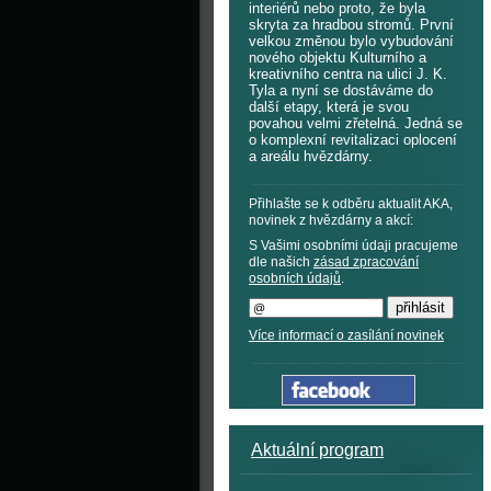
interiérů nebo proto, že byla
skryta za hradbou stromů. První
velkou změnou bylo vybudování
nového objektu Kulturního a
kreativního centra na ulici J. K.
Tyla a nyní se dostáváme do
další etapy, která je svou
povahou velmi zřetelná. Jedná se
o komplexní revitalizaci oplocení
a areálu hvězdárny.
Přihlašte se k odběru aktualit AKA,
novinek z hvězdárny a akcí:
S Vašimi osobními údaji pracujeme
dle našich
zásad zpracování
osobních údajů
.
Více informací o zasílání novinek
Aktuální program