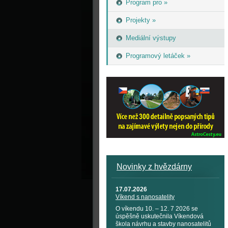
Program pro »
Projekty »
Mediální výstupy
Programový letáček »
Novinky z hvězdárny
17.07.2026
Víkend s nanosatelity
O víkendu 10. – 12. 7 2026 se
úspěšně uskutečnila Víkendová
škola návrhu a stavby nanosatelitů