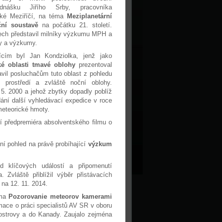
ednášku Jiřího Srby, pracovníka
ké Meziříčí, na téma
Meziplanetární
ní soustavě
na počátku 21. století.
tech představil milníky výzkumu MPH a
y a výzkumy.
ícím byl Jan Kondziolka, jenž jako
é oblasti tmavé oblohy
prezentoval
tavil posluchačům tuto oblast z pohledu
o prostředí a zvláště noční oblohy.
 5. 2000 a jehož zbytky dopadly poblíž
ání další vyhledávací expedice v roce
meteorické hmoty.
 předpremiéra absolventského filmu o
ní pohled na právě probíhající
výzkum
d klíčových událostí a připomenutí
vláště přiblížil výběr přistávacích
na 12. 11. 2014.
éma
Pozorovanie meteorov kamerami
mace o práci specialistů AV SR v oboru
ostrovy a do Kanady. Zaujalo zejména