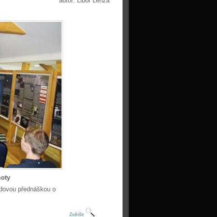
autor: Libor Lenža
oty
ledovou přednáškou o
Zvětšit