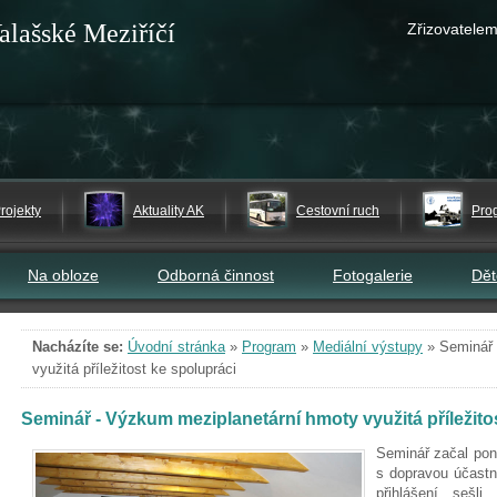
alašské Meziříčí
Zřizovatelem
rojekty
Aktuality AK
Cestovní ruch
Pro
Na obloze
Odborná činnost
Fotogalerie
Dě
Nacházíte se:
Úvodní stránka
»
Program
»
Mediální výstupy
»
Seminář 
využitá příležitost ke spolupráci
Seminář - Výzkum meziplanetární hmoty využitá příležito
Seminář začal po
s dopravou účastn
přihlášení sešl