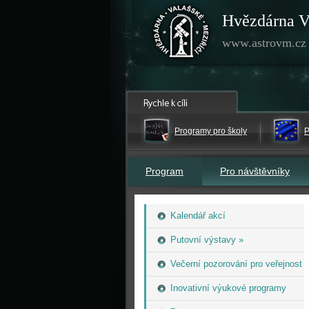
Hvězdárna V
www.astrovm.cz
Programy pro školy
P
Program
Pro návštěvníky
Kalendář akcí
Putovní výstavy »
Večerní pozorování pro veřejnost
Inovativní výukové programy