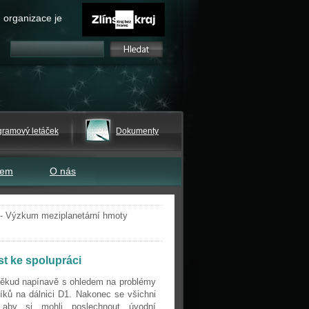
 organizace je
gramový letáček
Dokumenty
tem
O nás
- Výzkum meziplanetární hmoty
st ke spolupráci
někud napínavě s ohledem na problémy
íků na dálnici D1. Nakonec se všichni
i, aby si mohli poslechnout úvodní