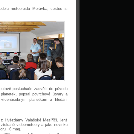
delu meteoroidu Morávka, cestou si
outavě posluchače zasvětil do původu
“ planetek, popsal povrchové útvary a
l vícenásobným planetkám a hledání
ů
:
a z Hvězdárny Valašské Meziříčí, jenž
získané videometeory a jako novinku
oru +6 mag.