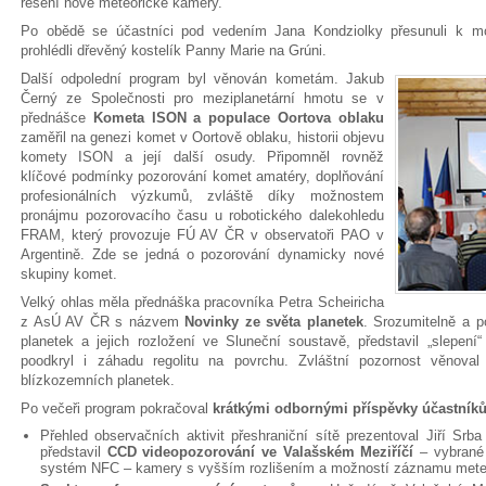
řešení nové meteorické kamery.
Po obědě se účastníci pod vedením Jana Kondziolky přesunuli k mo
prohlédli dřevěný kostelík Panny Marie na Grúni.
Další odpolední program byl věnován kometám. Jakub
Černý ze Společnosti pro meziplanetární hmotu se v
přednášce
Kometa ISON a populace Oortova oblaku
zaměřil na genezi komet v Oortově oblaku, historii objevu
komety ISON a její další osudy. Připomněl rovněž
klíčové podmínky pozorování komet amatéry, doplňování
profesionálních výzkumů, zvláště díky možnostem
pronájmu pozorovacího času u robotického dalekohledu
FRAM, který provozuje FÚ AV ČR v observatoři PAO v
Argentině. Zde se jedná o pozorování dynamicky nové
skupiny komet.
Velký ohlas měla přednáška pracovníka Petra Scheiricha
z AsÚ AV ČR s názvem
Novinky ze světa planetek
. Srozumitelně a p
planetek a jejich rozložení ve Sluneční soustavě, představil „slepení
poodkryl i záhadu regolitu na povrchu. Zvláštní pozornost věnova
blízkozemních planetek.
Po večeři program pokračoval
krátkými odbornými příspěvky účastník
Přehled observačních aktivit přeshraniční sítě prezentoval Jiří Srb
představil
CCD videopozorování ve Valašském Meziříčí
– vybrané 
systém NFC – kamery s vyšším rozlišením a možností záznamu mete