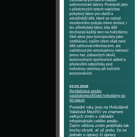
hvězdárna pro děti a mládež
astronomické tábory. Podobně jako
v předchozích letech nabízíme
pobytový tábor pro starší a
odvážnější děti, které se nebojí
vícedenního pobytu mimo domov, i
tzv. příměstský tábor, kdy děti
docházejí každý den na hvězdárnu.
Obě akce jsou koncipovány jako
vzdělávací, naším cílem však není
děti zahlcovat informacemi, ale
nabídnout jim smysluplnou rekreaci
plnou her, zábavných úkolů,
dobrovolných sportovních aktivit a
především odpočinku pod
hvězdnou oblohou při nočních
pozorováních.
03.03.2026
Revitalizace areálu
valašskomeziříčské hvězdárny po
60 letech
Poslední roky jsou na Hvězdárně
Valašské Meziříčí ve znamení
velkých změn v základní
infrastruktuře celého areálu.
Zatím většina změn probíhala tak
trochu skrytě, ať už proto, že se
jednalo o opravy či úpravy