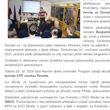
přehledovou př
Hvězdárny Valašs
hmota ve Sluneč
Autor v souvislos
očekávané projekt
Dalším přednášej
iniciátor
Beskydsk
její vznik a předs
ochrany životníh
Dostalo se i na připomenutí pádu meteoritu Morávka, který se odehrál 6.
stejnojmenné přehrady v dané oblasti. Diskutovala se i možnost uspořád
2015, protože podle předpokladů se zde nachází ještě několik kilogramů 
Vzhledem k deštivému večeru proběhla namísto plánovaného pozorování
amatérských astronomech.
Sobota 18. 10. 2014 byla hlavním dnem semináře. Program zahájil aktuál
komety 67/P sondou Rosetta
.
Ivo Míček ze Společnosti pro meziplanetární hmotu nabídl přehle
významných výsledků dosavadního výzkumu evropské sondy Rosetta. Z
oblastí a další očekávané výzkumy po přistání sondy Philae, plánovaném 
Dopoledne pokračovalo vystoupením Lea Kornoše z AGO Modra na t
AMOS
. Posluchačům v této přehledové přednášce získali zevrubné infor
MPH na AGO Modra, o jejich vybavení a dále o expedici na Kanárské 