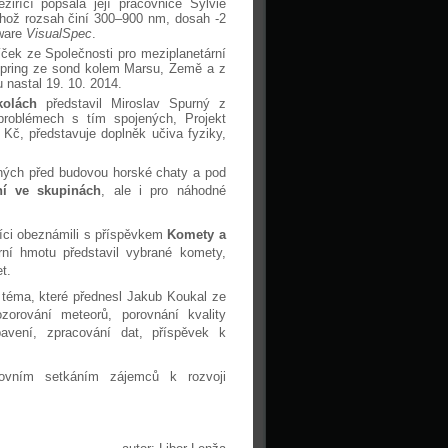
říčí popsala její pracovnice Sylvie
hož rozsah činí 300–900 nm, dosah -2
tware
VisualSpec
.
ček ze Společnosti pro meziplanetární
g Spring ze sond kolem Marsu, Země a z
nastal 19. 10. 2014.
kolách
představil Miroslav Spurný z
problémech s tím spojených, Projekt
Kč, představuje doplněk učiva fyziky,
ených před budovou horské chaty a pod
ní ve skupinách
, ale i pro náhodné
íci obeznámili s příspěvkem
Komety a
rní hmotu představil vybrané komety,
t.
 téma, které přednesl Jakub Koukal ze
zorování meteorů, porovnání kvality
bavení, zpracování dat, příspěvek k
ovním setkáním zájemců k rozvoji