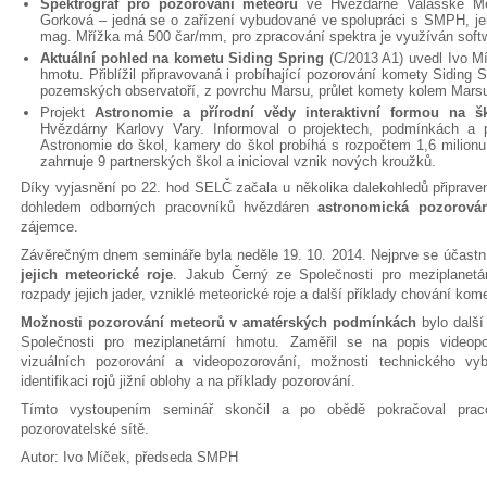
Spektrograf pro pozorování meteorů
ve Hvězdárně Valašské Mezi
Gorková – jedná se o zařízení vybudované ve spolupráci s SMPH, je
mag. Mřížka má 500 čar/mm, pro zpracování spektra je využíván sof
Aktuální pohled na kometu Siding Spring
(C/2013 A1) uvedl Ivo Mí
hmotu. Přiblížil připravovaná i probíhající pozorování komety Sidin
pozemských observatoří, z povrchu Marsu, průlet komety kolem Marsu 
Projekt
Astronomie a přírodní vědy interaktivní formou na š
Hvězdárny Karlovy Vary. Informoval o projektech, podmínkách a 
Astronomie do škol, kamery do škol probíhá s rozpočtem 1,6 milionu 
zahrnuje 9 partnerských škol a inicioval vznik nových kroužků.
Díky vyjasnění po 22. hod SELČ začala u několika dalekohledů připrav
dohledem odborných pracovníků hvězdáren
astronomická pozorová
zájemce.
Závěrečným dnem semináře byla neděle 19. 10. 2014. Nejprve se účastn
jejich meteorické roje
. Jakub Černý ze Společnosti pro meziplanetá
rozpady jejich jader, vzniklé meteorické roje a další příklady chování kome
Možnosti pozorování meteorů v amatérských podmínkách
bylo další
Společnosti pro meziplanetární hmotu. Zaměřil se na popis videopo
vizuálních pozorování a videopozorování, možnosti technického vy
identifikaci rojů jižní oblohy a na příklady pozorování.
Tímto vystoupením seminář skončil a po obědě pokračoval prac
pozorovatelské sítě.
Autor: Ivo Míček, předseda SMPH