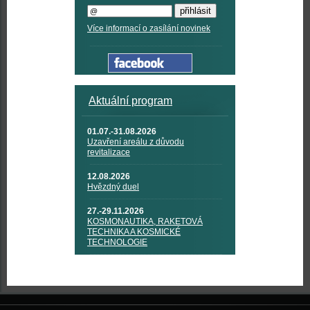
Více informací o zasílání novinek
Aktuální program
01.07.-31.08.2026
Uzavření areálu z důvodu
revitalizace
12.08.2026
Hvězdný duel
27.-29.11.2026
KOSMONAUTIKA, RAKETOVÁ
TECHNIKA A KOSMICKÉ
TECHNOLOGIE