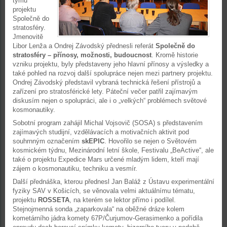
týmu
projektu
Společně do
stratosféry.
Jmenovitě
Libor Lenža a Ondrej Závodský přednesli referát
Společně do
stratosféry – přínosy, možnosti, budoucnost
. Kromě historie
vzniku projektu, byly představeny jeho hlavní přínosy a výsledky a
také pohled na rozvoj další spolupráce nejen mezi partnery projektu.
Ondrej Závodský představil vybraná technická řešení přístrojů a
zařízení pro stratosférické lety. Páteční večer patřil zajímavým
diskusím nejen o spolupráci, ale i o „velkých“ problémech světové
kosmonautiky.
Sobotní program zahájil Michal Vojsovič (SOSA) s představením
zajímavých studijní, vzdělávacích a motivačních aktivit pod
souhrnným označením
skEPIC
. Hovořilo se nejen o Světovém
kosmickém týdnu, Mezinárodní letní škole, Festivalu „BeActive“, ale
také o projektu Expedice Mars určené mladým lidem, kteří mají
zájem o kosmonautiku, techniku a vesmír.
Další přednáška, kterou přednesl Jan Baláž z Ústavu experimentální
fyziky SAV v Košicích, se věnovala velmi aktuálnímu tématu,
projektu
ROSSETA
, na kterém se lektor přímo i podílel.
Stejnojmenná sonda „zaparkovala“ na oběžné dráze kolem
kometárního jádra komety 67P/Čurjumov-Gerasimenko a pořídila