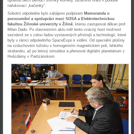
opravdu dech beroucí snímky komety, bizarního tvaru v podobě
nafukovací „kačenky“.
Sobotní odpoledne bylo zahájeno podpisem
Memoranda o
porozumění a spolupráci mezi SOSA a Elektrotechnickou
fakultou Žilinské univerzity v Žilině
, kterou zastupoval děkan prof.
Milan Dado. Po slavnostním aktu měl tento vzácný host možnost
seznámit se s celou řadou vystavených přístrojů a technologií, které
byly v rámci odpoledního SpaceExpo k vidění. Od speciální plošiny
na vzduchovém ložisku v homogenním magnetickém poli, lehkého
skafandru, až po letový simulátor a přenosné digitální planetárium z
Hvězdárny v Partizánskom.