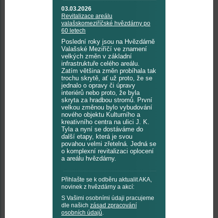
03.03.2026
Revitalizace areálu
valašskomeziříčské hvězdárny po
60 letech
Poslední roky jsou na Hvězdárně
Valašské Meziříčí ve znamení
velkých změn v základní
infrastruktuře celého areálu.
Zatím většina změn probíhala tak
trochu skrytě, ať už proto, že se
jednalo o opravy či úpravy
interiérů nebo proto, že byla
skryta za hradbou stromů. První
velkou změnou bylo vybudování
nového objektu Kulturního a
kreativního centra na ulici J. K.
Tyla a nyní se dostáváme do
další etapy, která je svou
povahou velmi zřetelná. Jedná se
o komplexní revitalizaci oplocení
a areálu hvězdárny.
Přihlašte se k odběru aktualit AKA,
novinek z hvězdárny a akcí:
S Vašimi osobními údaji pracujeme
dle našich
zásad zpracování
osobních údajů
.