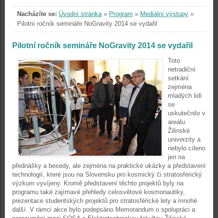
Nacházíte se:
Úvodní stránka
»
Program
»
Mediální výstupy
»
Pilotní ročník semináře NoGravity 2014 se vydařil
Pilotní ročník semináře NoGravity 2014 se vydařil
Toto
netradiční
setkání
zejména
mladých lidí
se
uskutečnilo v
areálu
Žilinské
univerzity a
nebylo cíleno
jen na
přednášky a besedy, ale zejména na praktické ukázky a představení
technologií, které jsou na Slovensku pro kosmický či stratosférický
výzkum vyvíjeny. Kromě představení těchto projektů byly na
programu také zajímavé přehledy celosvětové kosmonautiky,
prezentace studentských projektů pro stratosférické lety a mnohé
další. V rámci akce bylo podepsáno Memorandum o spolupráci a