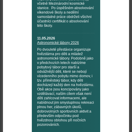
včetně Mezinárodní kosmické
stanice. Po úspěšném absolvování
víkendové školy a nedělní
samostatné práce obdrželi všichni
účastníci certifikát o absolvování
této školy.
11.05.2026
Astronomické tábory 2026
Po dvouleté přestávce organizuje
hvězdárna pro děti a mládež
astronomické tábory. Podobně jako
v předchozích letech nabízíme
pobytový tábor pro starší a
odvážnější děti, které se nebojí
vícedenního pobytu mimo domov, i
tzv. příměstský tábor, kdy děti
docházejí každý den na hvězdárnu.
Obě akce jsou koncipovány jako
vzdělávací, naším cílem však není
děti zahlcovat informacemi, ale
nabídnout jim smysluplnou rekreaci
plnou her, zábavných úkolů,
dobrovolných sportovních aktivit a
především odpočinku pod
hvězdnou oblohou při nočních
pozorováních.