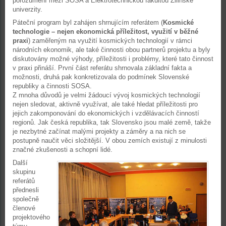
porozumění mezi SOSA a Elektrotechnickou fakultou Žilinské
univerzity.
Páteční program byl zahájen shrnujícím referátem (
Kosmické
technologie – nejen ekonomická příležitost, využití v běžné
praxi
) zaměřeným na využití kosmických technologií v rámci
národních ekonomik, ale také činnosti obou partnerů projektu a byly
diskutovány možné výhody, příležitosti i problémy, které tato činnost
v praxi přináší. První část referátu shrnovala základní fakta a
možnosti, druhá pak konkretizovala do podmínek Slovenské
republiky a činnosti SOSA.
Z mnoha důvodů je velmi žádoucí vývoj kosmických technologií
nejen sledovat, aktivně využívat, ale také hledat příležitosti pro
jejich zakomponování do ekonomických i vzdělávacích činností
regionů. Jak česká republika, tak Slovensko jsou malé země, takže
je nezbytné začínat malými projekty a záměry a na nich se
postupně naučit věci složitější. V obou zemích existují z minulosti
značné zkušenosti a schopní lidé.
Další
skupinu
referátů
přednesli
společně
členové
projektového