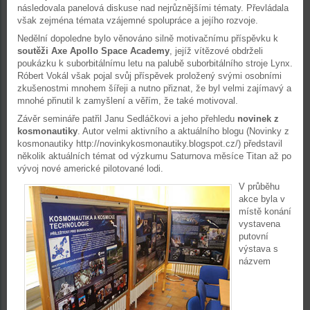
následovala panelová diskuse nad nejrůznějšími tématy. Převládala
však zejména témata vzájemné spolupráce a jejího rozvoje.
Nedělní dopoledne bylo věnováno silně motivačnímu příspěvku k
soutěži Axe Apollo Space Academy
, jejíž vítězové obdrželi
poukázku k suborbitálnímu letu na palubě suborbitálního stroje Lynx.
Róbert Vokál však pojal svůj příspěvek proložený svými osobními
zkušenostmi mnohem šířeji a nutno přiznat, že byl velmi zajímavý a
mnohé přinutil k zamyšlení a věřím, že také motivoval.
Závěr semináře patřil Janu Sedláčkovi a jeho přehledu
novinek z
kosmonautiky
. Autor velmi aktivního a aktuálního blogu (Novinky z
kosmonautiky http://novinkykosmonautiky.blogspot.cz/) představil
několik aktuálních témat od výzkumu Saturnova měsíce Titan až po
vývoj nové americké pilotované lodi.
V průběhu
akce byla v
místě konání
vystavena
putovní
výstava s
názvem