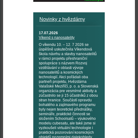
Novinky z hvězdárny
17.07.2026
Víkend s nanosatelity
O víkendu 10. – 12. 7 2026 se
úspěšně uskutečnila Víkendová
škola návrhu a stavby nanosatelitů
v rámci projektu přeshraniční
spolupráce s názvem Rozvoj
vzdělávání v oblasti vývoje
nanosatelitů a kosmických
technologií. Akci pořádali oba
partneři projektu, Hvězdárna
Valašské Meziříčí, p. o. a Slovenská
organizácia pre vesmírné aktivity a
zúčastnilo se ji 15 účastníků z obou
stran hranice. Součástí opravdu
bohatého a zajímavého programu
byly nejen teoretické přednášky,
semináře, praktické činnosti se
složením Schoolsatů – výukového
modelu cubesatu, ale také jsme si
vyzkoušeli virtuální technologie i
praktická pozorování kosmických
objektů pozemními dalekohledy,