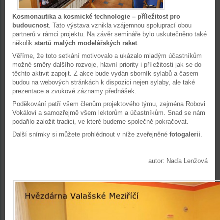
Kosmonautika a kosmické technologie – příležitost pro
budoucnost
. Tato výstava vznikla vzájemnou spoluprací obou
partnerů v rámci projektu. Na závěr semináře bylo uskutečněno také
několik
startů malých modelářských raket
.
Věříme, že toto setkání motivovalo a ukázalo mladým účastníkům
možné směry dalšího rozvoje, hlavní priority i příležitosti jak se do
těchto aktivit zapojit. Z akce bude vydán sborník sylabů a časem
budou na webových stránkách k dispozici nejen sylaby, ale také
prezentace a zvukové záznamy přednášek.
Poděkování patří všem členům projektového týmu, zejména Robovi
Vokálovi a samozřejmě všem lektorům a účastníkům. Snad se nám
podařilo založit tradici, ve které budeme společně pokračovat.
Další snímky si můžete prohlédnout v níže zveřejněné
fotogalerii
.
autor: Naďa Lenžová