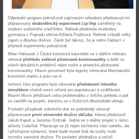
Odpolední program pokračoval zajímavým referátem představujícím
připravovaný
stratosférický experiment Lip-Vep
zaměřený na
studium světelného znečištění. Referát přednesla studentka
gymnázia v Popradu slečna Alžbeta Pudíková. Referát vzbudil velký
zájem a dlouhou diskusi. Závěr byl takový, že je velmi žádoucí v
přípravě experimentu pokračovat.
Milan Halousek z České kosmické kanceláře se v dalším referátu
věnoval
přehledu světové pilotované kosmonautiky
a dotkl se
všech aktuálních problémů nejen ruské a americké pilotované
kosmonautiky. Hlavní pozornost byla logicky věnována Mezinárodní
kosmické stanici a práci na ní.
Večerní část programu byla věnována
představení letového
simulátoru
včetně verze určené pro popularizaci a vzdělávání.
Maxim Mizov představil celou problematiku z širšího pohledu a pak
se zaměřil na projekt, kterému se v Košicích dlouhodobě věnuje.
Poslední příspěvek sobotního dne se podrobněji věnoval
připravované
první slovenské družici skCube
, kterou představili
Jakub Kapuš a Jaroslav Erdziak. Jedná se o reálný projekt v rámci
aktivity CubeSat. Připravuje se již nejen technická část satelitu, ale
i přístrojové vybavení, které bude muset brát do úvahy malé
rozměry samotné družice. Po poslední přednášce a večeři