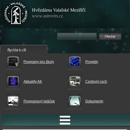
Hvězdárna Valašské Meziříčí
www.astrovm.cz
Programy pro školy
Projekty
Aktuality AK
Cestovní ruch
Programový letáček
Dokumenty