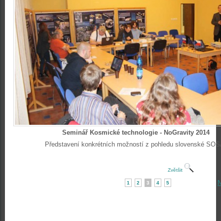
Seminář Kosmické technologie - NoGravity 2014
Představení konkrétních možností z pohledu slovenské SOS
Zvětšit
N
1
2
3
4
5