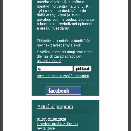
nového objektu Kulturního a
kreativního centra na ulici J. K.
Tyla a nyní se dostáváme do
další etapy, která je svou
povahou velmi zřetelná. Jedná se
o komplexní revitalizaci oplocení
a areálu hvězdárny.
Přihlašte se k odběru aktualit AKA,
novinek z hvězdárny a akcí:
S Vašimi osobními údaji pracujeme
dle našich
zásad zpracování
osobních údajů
.
Více informací o zasílání novinek
Aktuální program
01.07.-31.08.2026
Uzavření areálu z důvodu
revitalizace