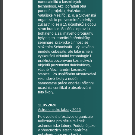
nanosatelitů a kosmických
technologií. Akci pořádali oba
partneři projektu, Hvězdárna
Valašské Meziříčí, p. o. a Slovenská
organizácia pre vesmírné aktivity a
zúčastnilo se ji 15 účastníků z obou
stran hranice. Součástí opravdu
bohatého a zajímavého programu
byly nejen teoretické přednášky,
semináře, praktické činnosti se
složením Schoolsatů – výukového
modelu cubesatu, ale také jsme si
vyzkoušeli virtuální technologie i
praktická pozorování kosmických
objektů pozemními dalekohledy,
včetně Mezinárodní kosmické
stanice. Po úspěšném absolvování
víkendové školy a nedělní
samostatné práce obdrželi všichni
účastníci certifikát o absolvování
této školy.
11.05.2026
Astronomické tábory 2026
Po dvouleté přestávce organizuje
hvězdárna pro děti a mládež
astronomické tábory. Podobně jako
v předchozích letech nabízíme
pobytový tábor pro starší a