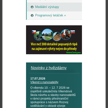
Mediální výstupy
Programový letáček »
Novinky z hvězdárny
17.07.2026
Víkend s nanosatelity
O víkendu 10. – 12. 7 2026 se
úspěšně uskutečnila Víkendová
škola návrhu a stavby nanosatelitů
v rámci projektu přeshraniční
spolupráce s názvem Rozvoj
vzdělávání v oblasti vývoje