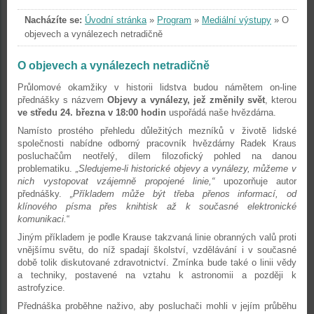
Nacházíte se:
Úvodní stránka
»
Program
»
Mediální výstupy
»
O
objevech a vynálezech netradičně
O objevech a vynálezech netradičně
Průlomové okamžiky v historii lidstva budou námětem on-line
přednášky s názvem
Objevy a vynálezy, jež změnily svět
, kterou
ve středu 24. března v 18:00 hodin
uspořádá naše hvězdárna.
Namísto prostého přehledu důležitých mezníků v životě lidské
společnosti nabídne odborný pracovník hvězdárny Radek Kraus
posluchačům neotřelý, dílem filozofický pohled na danou
problematiku.
„Sledujeme-li historické objevy a vynálezy, můžeme v
nich vystopovat vzájemně propojené linie,“
upozorňuje autor
přednášky.
„Příkladem může být třeba přenos informací, od
klínového písma přes knihtisk až k současné elektronické
komunikaci.
“
Jiným příkladem je podle Krause takzvaná linie obranných valů proti
vnějšímu světu, do níž spadají školství, vzdělávání i v současné
době tolik diskutované zdravotnictví. Zmínka bude také o linii vědy
a techniky, postavené na vztahu k astronomii a později k
astrofyzice.
Přednáška proběhne naživo, aby posluchači mohli v jejím průběhu