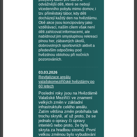
odvážnější děti, které se nebojí
vícedenního pobytu mimo domov, i
tzv. příměstský tábor, kdy děti
docházejí každý den na hvězdárnu.
Obě akce jsou koncipovány jako
vzdělávací, naším cílem však není
děti zahlcovat informacemi, ale
nabídnout jim smysluplnou rekreaci
plnou her, zábavných úkolů,
dobrovolných sportovních aktivit a
především odpočinku pod
hvězdnou oblohou při nočních
pozorováních.
03.03.2026
Revitalizace areálu
valašskomeziříčské hvězdárny po
60 letech
Poslední roky jsou na Hvězdárně
Valašské Meziříčí ve znamení
velkých změn v základní
infrastruktuře celého areálu.
Zatím většina změn probíhala tak
trochu skrytě, ať už proto, že se
jednalo o opravy či úpravy
interiérů nebo proto, že byla
skryta za hradbou stromů. První
velkou změnou bylo vybudování