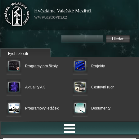
Hvězdárna Valašské Meziříčí
www.astrovm.cz
Programy pro školy
Projekty
Aktuality AK
Cestovní ruch
Programový letáček
Dokumenty