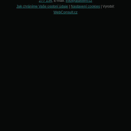
277 134
, E-mail:
info@astrovm.cz
Jak chráníme Vaše osobní údaje
|
Nastavení cookies
| Vyrobil:
WebConsult.cz