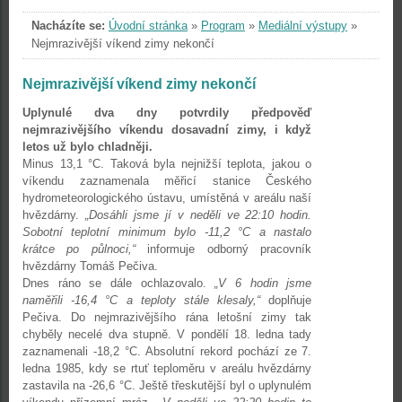
Nacházíte se:
Úvodní stránka
»
Program
»
Mediální výstupy
»
Nejmrazivější víkend zimy nekončí
Nejmrazivější víkend zimy nekončí
Uplynulé dva dny potvrdily předpověď
nejmrazivějšího víkendu dosavadní zimy, i když
letos už bylo chladněji.
Minus 13,1 °C. Taková byla nejnižší teplota, jakou o
víkendu zaznamenala měřicí stanice Českého
hydrometeorologického ústavu, umístěná v areálu naší
hvězdárny.
„Dosáhli jsme jí v neděli ve 22:10 hodin.
Sobotní teplotní minimum bylo -11,2 °C a nastalo
krátce po půlnoci,“
informuje odborný pracovník
hvězdárny Tomáš Pečiva.
Dnes ráno se dále ochlazovalo.
„V 6 hodin jsme
naměřili -16,4 °C a teploty stále klesaly,“
doplňuje
Pečiva. Do nejmrazivějšího rána letošní zimy tak
chyběly necelé dva stupně. V pondělí 18. ledna tady
zaznamenali -18,2 °C. Absolutní rekord pochází ze 7.
ledna 1985, kdy se rtuť teploměru v areálu hvězdárny
zastavila na -26,6 °C. Ještě třeskutější byl o uplynulém