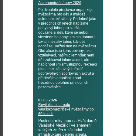
Astronomické tábory 2026
Po dvouleté přestávce organizuje
hvězdárna pro děti a mládež
astronomické tábory. Podobně jako
v předchozích letech nabízíme
pobytový tábor pro starší a
odvážnější děti, které se nebojí
vícedenního pobytu mimo domov, i
tzv. příměstský tábor, kdy děti
docházejí každý den na hvězdárnu.
Obě akce jsou koncipovány jako
vzdělávací, naším cílem však není
děti zahlcovat informacemi, ale
nabídnout jim smysluplnou rekreaci
plnou her, zábavných úkolů,
dobrovolných sportovních aktivit a
především odpočinku pod
hvězdnou oblohou při nočních
pozorováních.
03.03.2026
Revitalizace areálu
valašskomeziříčské hvězdárny po
60 letech
Poslední roky jsou na Hvězdárně
Valašské Meziříčí ve znamení
velkých změn v základní
infrastruktuře celého areálu.