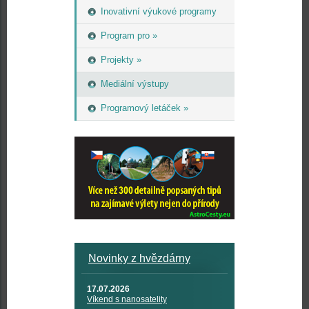
Inovativní výukové programy
Program pro »
Projekty »
Mediální výstupy
Programový letáček »
Novinky z hvězdárny
17.07.2026
Víkend s nanosatelity