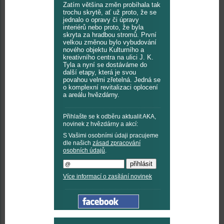
Zatím většina změn probíhala tak
trochu skrytě, ať už proto, že se
jednalo o opravy či úpravy
interiérů nebo proto, že byla
skryta za hradbou stromů. První
velkou změnou bylo vybudování
nového objektu Kulturního a
kreativního centra na ulici J. K.
Tyla a nyní se dostáváme do
další etapy, která je svou
povahou velmi zřetelná. Jedná se
o komplexní revitalizaci oplocení
a areálu hvězdárny.
Přihlašte se k odběru aktualit AKA,
novinek z hvězdárny a akcí:
S Vašimi osobními údaji pracujeme
dle našich
zásad zpracování
osobních údajů
.
Více informací o zasílání novinek