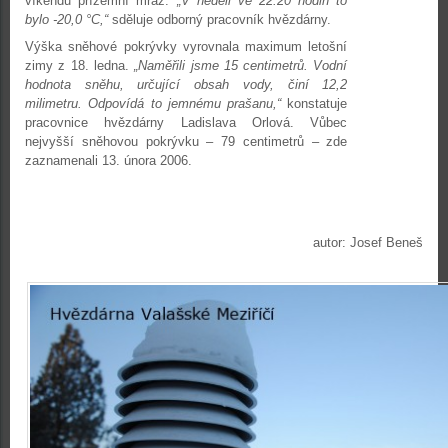
víkendu přízemní mráz.
„V neděli ve 22:20 hodin to
bylo -20,0 °C,“
sděluje odborný pracovník hvězdárny.
Výška sněhové pokrývky vyrovnala maximum letošní
zimy z 18. ledna.
„Naměřili jsme 15 centimetrů. Vodní
hodnota sněhu, určující obsah vody, činí 12,2
milimetru. Odpovídá to jemnému prašanu,“
konstatuje
pracovnice hvězdárny Ladislava Orlová. Vůbec
nejvyšší sněhovou pokrývku – 79 centimetrů – zde
zaznamenali 13. února 2006.
autor: Josef Beneš