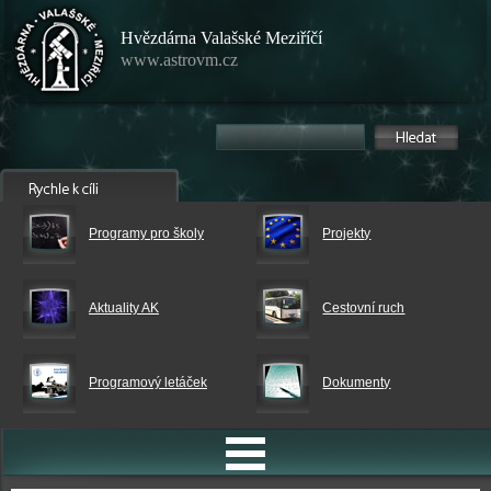
Hvězdárna Valašské Meziříčí
www.astrovm.cz
Programy pro školy
Projekty
Aktuality AK
Cestovní ruch
Programový letáček
Dokumenty