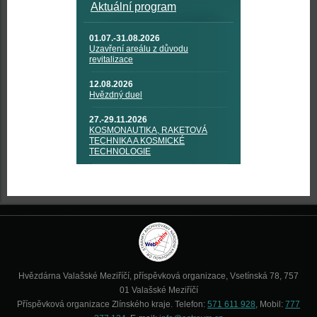
Aktuální program
01.07.-31.08.2026
Uzavření areálu z důvodu
revitalizace
12.08.2026
Hvězdný duel
27.-29.11.2026
KOSMONAUTIKA, RAKETOVÁ
TECHNIKA A KOSMICKÉ
TECHNOLOGIE
Hvězdárna Valašské Meziříčí, příspěvková organizace, Vsetínská 78, 757
01 Valašské Meziříčí
Příspěvková organizace Zlínského kraje. Telefon:
571 611 928
, Mobil:
777