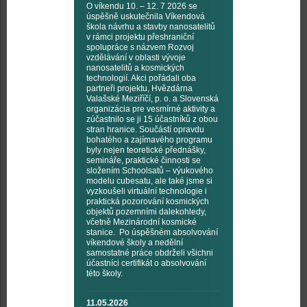
O víkendu 10. – 12. 7 2026 se
úspěšně uskutečnila Víkendová
škola návrhu a stavby nanosatelitů
v rámci projektu přeshraniční
spolupráce s názvem Rozvoj
vzdělávání v oblasti vývoje
nanosatelitů a kosmických
technologií. Akci pořádali oba
partneři projektu, Hvězdárna
Valašské Meziříčí, p. o. a Slovenská
organizácia pre vesmírné aktivity a
zúčastnilo se ji 15 účastníků z obou
stran hranice. Součástí opravdu
bohatého a zajímavého programu
byly nejen teoretické přednášky,
semináře, praktické činnosti se
složením Schoolsatů – výukového
modelu cubesatu, ale také jsme si
vyzkoušeli virtuální technologie i
praktická pozorování kosmických
objektů pozemními dalekohledy,
včetně Mezinárodní kosmické
stanice. Po úspěšném absolvování
víkendové školy a nedělní
samostatné práce obdrželi všichni
účastníci certifikát o absolvování
této školy.
11.05.2026