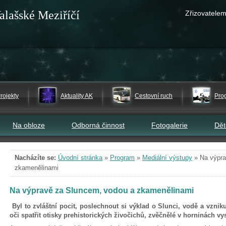
alašské Meziříčí
Zřizovatelem
rojekty
Aktuality AK
Cestovní ruch
Pro
Na obloze
Odborná činnost
Fotogalerie
Dě
Nacházíte se:
Úvodní stránka
»
Program
»
Mediální výstupy
»
Na výpra
zkamenělinami
Na výpravě za Sluncem, vodou a zkamenělinami
Byl to zvláštní pocit, poslechnout si výklad o Slunci, vodě a vzniku
oči spatřit otisky prehistorických živočichů, zvěčnělé v horninách 