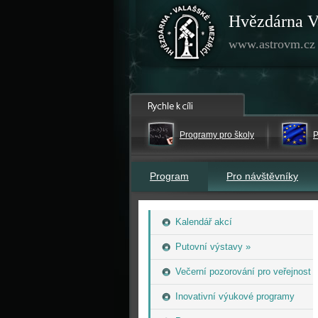
Hvězdárna V
www.astrovm.cz
Programy pro školy
P
Program
Pro návštěvníky
Kalendář akcí
Putovní výstavy »
Večerní pozorování pro veřejnost
Inovativní výukové programy