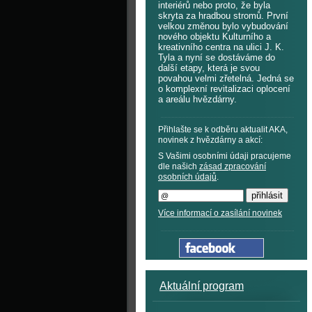
interiérů nebo proto, že byla
skryta za hradbou stromů. První
velkou změnou bylo vybudování
nového objektu Kulturního a
kreativního centra na ulici J. K.
Tyla a nyní se dostáváme do
další etapy, která je svou
povahou velmi zřetelná. Jedná se
o komplexní revitalizaci oplocení
a areálu hvězdárny.
Přihlašte se k odběru aktualit AKA,
novinek z hvězdárny a akcí:
S Vašimi osobními údaji pracujeme
dle našich
zásad zpracování
osobních údajů
.
Více informací o zasílání novinek
Aktuální program