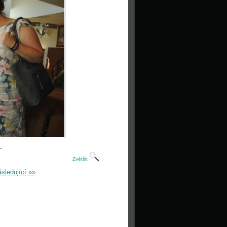
.
Zvětšit
sledující »»