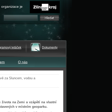
 organizace je
gramový letáček
Dokumenty
tem
O nás
vě za Sluncem, vodou a
 života na Zemi a vzápětí na vlastní
vystavených v místním geoparku.