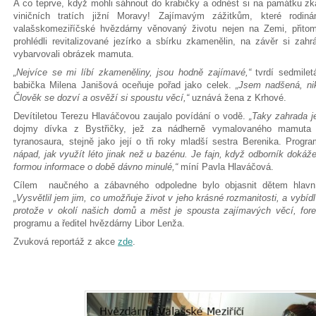
A co teprve, když mohli sáhnout do krabičky a odnést si na památku zk
viničních tratích jižní Moravy! Zajímavým zážitkům, které rodi
valašskomeziříčské hvězdárny věnovaný životu nejen na Zemi, přitom
prohlédli revitalizované jezírko a sbírku zkamenělin, na závěr si zahr
vybarvovali obrázek mamuta.
„Nejvíce se mi líbí zkameněliny, jsou hodně zajímavé,“
tvrdí sedmilet
babička Milena Janišová oceňuje pořad jako celek.
„Jsem nadšená, ni
Člověk se dozví a osvěží si spoustu věcí,“
uznává žena z Krhové.
Devítiletou Terezu Hlaváčovou zaujalo povídání o vodě.
„Taky zahrada j
dojmy dívka z Bystřičky, jež za nádherně vymalovaného mamuta 
tyranosaura, stejně jako její o tři roky mladší sestra Berenika. Progra
nápad, jak využít léto jinak než u bazénu. Je fajn, když odborník doká
formou informace o době dávno minulé,“
míní Pavla Hlaváčová.
Cílem naučného a zábavného odpoledne bylo objasnit dětem hlavní 
„Vysvětlil jem jim, co umožňuje život v jeho krásné rozmanitosti, a vybídl
protože v okolí našich domů a měst je spousta zajímavých věcí, fore
programu a ředitel hvězdárny Libor Lenža.
Zvuková reportáž z akce
zde
.