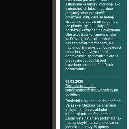
hvězdárna pro děti a mládež
astronomické tábory. Podobně jako
v předchozích letech nabízíme
pobytový tábor pro starší a
odvážnější děti, které se nebojí
vícedenního pobytu mimo domov, i
tzv. příměstský tábor, kdy děti
docházejí každý den na hvězdárnu.
Obě akce jsou koncipovány jako
vzdělávací, naším cílem však není
děti zahlcovat informacemi, ale
nabídnout jim smysluplnou rekreaci
plnou her, zábavných úkolů,
dobrovolných sportovních aktivit a
především odpočinku pod
hvězdnou oblohou při nočních
pozorováních.
03.03.2026
Revitalizace areálu
valašskomeziříčské hvězdárny po
60 letech
Poslední roky jsou na Hvězdárně
Valašské Meziříčí ve znamení
velkých změn v základní
infrastruktuře celého areálu.
Zatím většina změn probíhala tak
trochu skrytě, ať už proto, že se
jednalo o opravy či úpravy