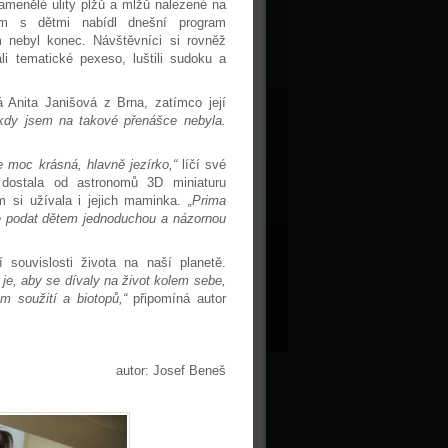
amenělé ulity plžů a mlžů nalezené na
nám s dětmi nabídl dnešní program
 nebyl konec. Návštěvníci si rovněž
áli tematické pexeso, luštili sudoku a
á Anita Janišová z Brna, zatímco její
kdy jsem na takové přenášce nebyla.
e moc krásná, hlavně jezírko,“
líčí své
dostala od astronomů 3D miniaturu
m si užívala i jejich maminka.
„Prima
že podat dětem jednoduchou a názornou
souvislosti života na naší planetě.
 je, aby se dívaly na život kolem sebe,
m soužití a biotopů,“
připomíná autor
autor: Josef Beneš