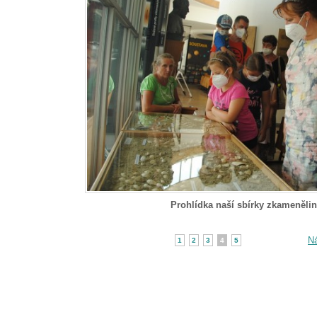
Prohlídka naší sbírky zkamenělin
Ná
1
2
3
4
5