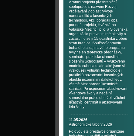
v rámci projektu přeshraniční
spolupráce s názvem Rozvoj
vzdělávání v oblasti vývoje
nanosatelitů a kosmických
technologií. Akci pořádali oba
partneři projektu, Hvězdárna
Valašské Meziříčí, p. o. a Slovenská
organizácia pre vesmírné aktivity a
zúčastnilo se ji 15 účastníků z obou
stran hranice. Součástí opravdu
bohatého a zajímavého programu
byly nejen teoretické přednášky,
semináře, praktické činnosti se
složením Schoolsatů – výukového
modelu cubesatu, ale také jsme si
vyzkoušeli virtuální technologie i
praktická pozorování kosmických
objektů pozemními dalekohledy,
včetně Mezinárodní kosmické
stanice. Po úspěšném absolvování
víkendové školy a nedělní
samostatné práce obdrželi všichni
účastníci certifikát o absolvování
této školy.
11.05.2026
Astronomické tábory 2026
Po dvouleté přestávce organizuje