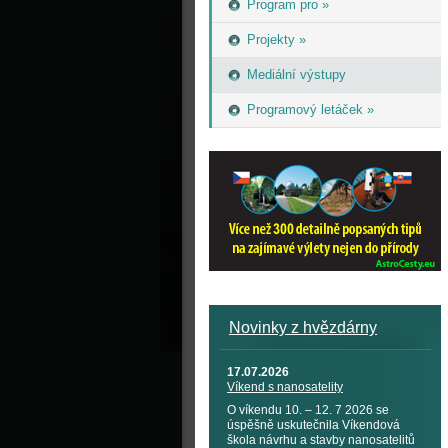
Program pro »
Projekty »
Mediální výstupy
Programový letáček »
Novinky z hvězdárny
17.07.2026
Víkend s nanosatelity
O víkendu 10. – 12. 7 2026 se
úspěšně uskutečnila Víkendová
škola návrhu a stavby nanosatelitů