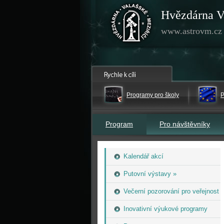
Hvězdárna V
www.astrovm.cz
Programy pro školy
P
Program
Pro návštěvníky
Kalendář akcí
Putovní výstavy »
Večerní pozorování pro veřejnost
Inovativní výukové programy