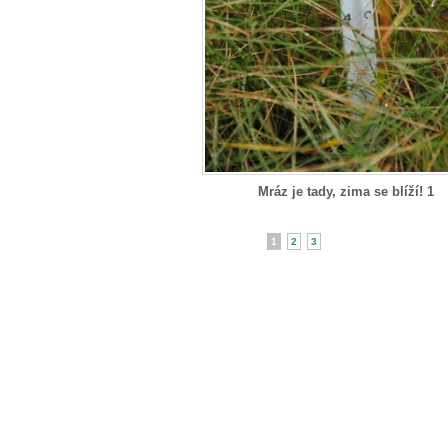
Mráz je tady, zima se blíží! 1
1
2
3