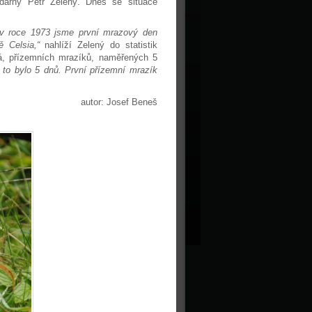
dárny Petr Zelený. Dnes se situace
 v roce 1973 jsme první mrazový den
 Celsia,“
nahlíží Zelený do statistik
á, přízemních mrazíků, naměřených 5
to bylo 5 dnů. První přízemní mrazík
autor: Josef Beneš