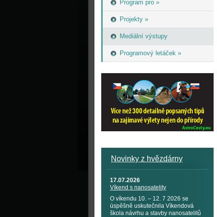
Program pro »
Projekty »
Mediální výstupy
Programový letáček »
Novinky z hvězdárny
17.07.2026
Víkend s nanosatelity
O víkendu 10. – 12. 7 2026 se
úspěšně uskutečnila Víkendová
škola návrhu a stavby nanosatelitů