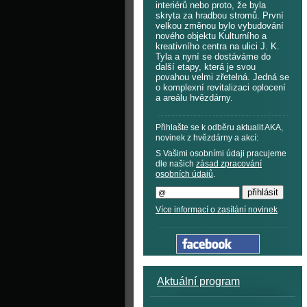
interiérů nebo proto, že byla
skryta za hradbou stromů. První
velkou změnou bylo vybudování
nového objektu Kulturního a
kreativního centra na ulici J. K.
Tyla a nyní se dostáváme do
další etapy, která je svou
povahou velmi zřetelná. Jedná se
o komplexní revitalizaci oplocení
a areálu hvězdárny.
Přihlašte se k odběru aktualit AKA,
novinek z hvězdárny a akcí:
S Vašimi osobními údaji pracujeme
dle našich
zásad zpracování
osobních údajů
.
Více informací o zasílání novinek
Aktuální program