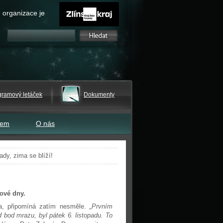
 organizace je
gramový letáček
Dokumenty
tem
O nás
ady, zima se blíží!
ové dny.
ka, připomíná zatím nesměle.
„Prvním
bod mrazu, byl pátek 6. listopadu. To