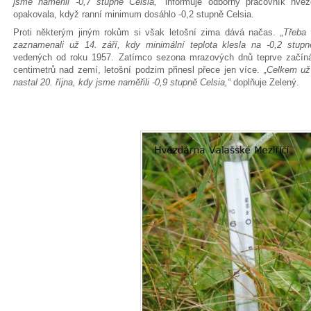
jsme naměřili -0,7 stupně Celsia,“
informuje odborný pracovník hvěz
opakovala, když ranní minimum dosáhlo -0,2 stupně Celsia.
Proti některým jiným rokům si však letošní zima dává načas.
„Třeba
zaznamenali už 14. září, kdy minimální teplota klesla na -0,2 stupně
vedených od roku 1957. Zatímco sezona mrazových dnů teprve začín
centimetrů nad zemí, letošní podzim přinesl přece jen více.
„Celkem už 
nastal 20. října, kdy jsme naměřili -0,9 stupně Celsia,“
doplňuje Zelený.