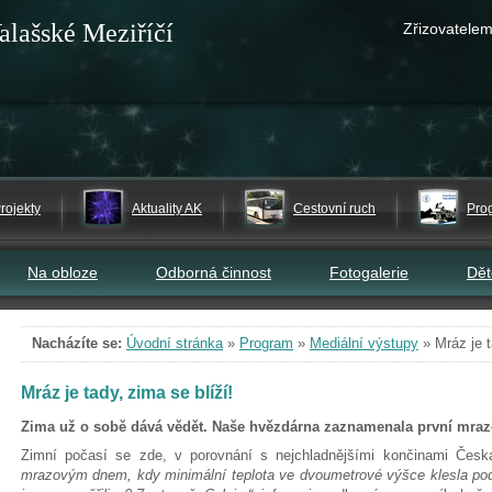
alašské Meziříčí
Zřizovatelem
rojekty
Aktuality AK
Cestovní ruch
Pro
Na obloze
Odborná činnost
Fotogalerie
Dě
Nacházíte se:
Úvodní stránka
»
Program
»
Mediální výstupy
»
Mráz je t
Mráz je tady, zima se blíží!
Zima už o sobě dává vědět. Naše hvězdárna zaznamenala první mraz
Zimní počasí se zde, v porovnání s nejchladnějšími končinami Čes
mrazovým dnem, kdy minimální teplota ve dvoumetrové výšce klesla pod 