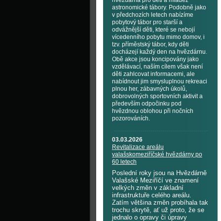
hvězdárna pro děti a mládež
astronomické tábory. Podobně jako
v předchozích letech nabízíme
pobytový tábor pro starší a
odvážnější děti, které se nebojí
vícedenního pobytu mimo domov, i
tzv. příměstský tábor, kdy děti
docházejí každý den na hvězdárnu.
Obě akce jsou koncipovány jako
vzdělávací, naším cílem však není
děti zahlcovat informacemi, ale
nabídnout jim smysluplnou rekreaci
plnou her, zábavných úkolů,
dobrovolných sportovních aktivit a
především odpočinku pod
hvězdnou oblohou při nočních
pozorováních.
03.03.2026
Revitalizace areálu
valašskomeziříčské hvězdárny po
60 letech
Poslední roky jsou na Hvězdárně
Valašské Meziříčí ve znamení
velkých změn v základní
infrastruktuře celého areálu.
Zatím většina změn probíhala tak
trochu skrytě, ať už proto, že se
jednalo o opravy či úpravy