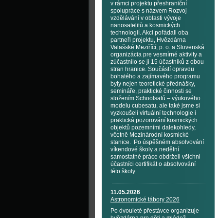
v rámci projektu přeshraniční
spolupráce s názvem Rozvoj
vzdělávání v oblasti vývoje
nanosatelitů a kosmických
technologií. Akci pořádali oba
partneři projektu, Hvězdárna
Valašské Meziříčí, p. o. a Slovenská
organizácia pre vesmírné aktivity a
zúčastnilo se ji 15 účastníků z obou
stran hranice. Součástí opravdu
bohatého a zajímavého programu
byly nejen teoretické přednášky,
semináře, praktické činnosti se
složením Schoolsatů – výukového
modelu cubesatu, ale také jsme si
vyzkoušeli virtuální technologie i
praktická pozorování kosmických
objektů pozemními dalekohledy,
včetně Mezinárodní kosmické
stanice. Po úspěšném absolvování
víkendové školy a nedělní
samostatné práce obdrželi všichni
účastníci certifikát o absolvování
této školy.
11.05.2026
Astronomické tábory 2026
Po dvouleté přestávce organizuje