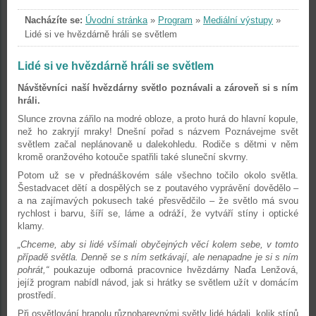
Nacházíte se:
Úvodní stránka
»
Program
»
Mediální výstupy
»
Lidé si ve hvězdárně hráli se světlem
Lidé si ve hvězdárně hráli se světlem
Návštěvníci naší hvězdárny světlo poznávali a zároveň si s ním
hráli.
Slunce zrovna zářilo na modré obloze, a proto hurá do hlavní kopule,
než ho zakryjí mraky! Dnešní pořad s názvem Poznávejme svět
světlem začal neplánovaně u dalekohledu. Rodiče s dětmi v něm
kromě oranžového kotouče spatřili také sluneční skvrny.
Potom už se v přednáškovém sále všechno točilo okolo světla.
Šestadvacet dětí a dospělých se z poutavého vyprávění dovědělo –
a na zajímavých pokusech také přesvědčilo – že světlo má svou
rychlost i barvu, šíří se, láme a odráží, že vytváří stíny i optické
klamy.
„Chceme, aby si lidé všímali obyčejných věcí kolem sebe, v tomto
případě světla. Denně se s ním setkávají, ale nenapadne je si s ním
pohrát,“
poukazuje odborná pracovnice hvězdárny Naďa Lenžová,
jejíž program nabídl návod, jak si hrátky se světlem užít v domácím
prostředí.
Při osvětlování hranolu různobarevnými světly lidé hádali, kolik stínů