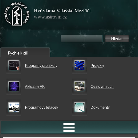
Hvězdárna Valašské Meziříčí
www.astrovm.cz
Programy pro školy
Projekty
Aktuality AK
Cestovní ruch
Programový letáček
Dokumenty