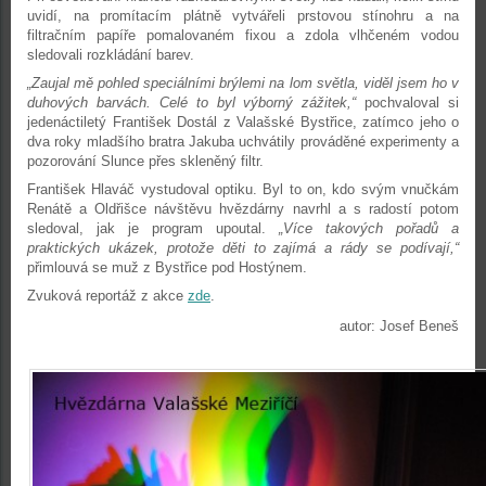
uvidí, na promítacím plátně vytvářeli prstovou stínohru a na
filtračním papíře pomalovaném fixou a zdola vlhčeném vodou
sledovali rozkládání barev.
„Zaujal mě pohled speciálními brýlemi na lom světla, viděl jsem ho v
duhových barvách. Celé to byl výborný zážitek,“
pochvaloval si
jedenáctiletý František Dostál z Valašské Bystřice, zatímco jeho o
dva roky mladšího bratra Jakuba uchvátily prováděné experimenty a
pozorování Slunce přes skleněný filtr.
František Hlaváč vystudoval optiku. Byl to on, kdo svým vnučkám
Renátě a Oldřišce návštěvu hvězdárny navrhl a s radostí potom
sledoval, jak je program upoutal.
„Více takových pořadů a
praktických ukázek, protože děti to zajímá a rády se podívají,“
přimlouvá se muž z Bystřice pod Hostýnem.
Zvuková reportáž z akce
zde
.
autor: Josef Beneš