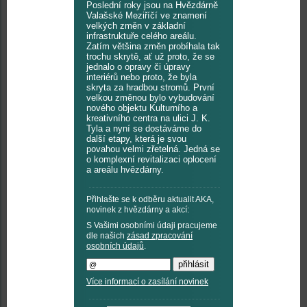
Poslední roky jsou na Hvězdárně
Valašské Meziříčí ve znamení
velkých změn v základní
infrastruktuře celého areálu.
Zatím většina změn probíhala tak
trochu skrytě, ať už proto, že se
jednalo o opravy či úpravy
interiérů nebo proto, že byla
skryta za hradbou stromů. První
velkou změnou bylo vybudování
nového objektu Kulturního a
kreativního centra na ulici J. K.
Tyla a nyní se dostáváme do
další etapy, která je svou
povahou velmi zřetelná. Jedná se
o komplexní revitalizaci oplocení
a areálu hvězdárny.
Přihlašte se k odběru aktualit AKA,
novinek z hvězdárny a akcí:
S Vašimi osobními údaji pracujeme
dle našich
zásad zpracování
osobních údajů
.
Více informací o zasílání novinek