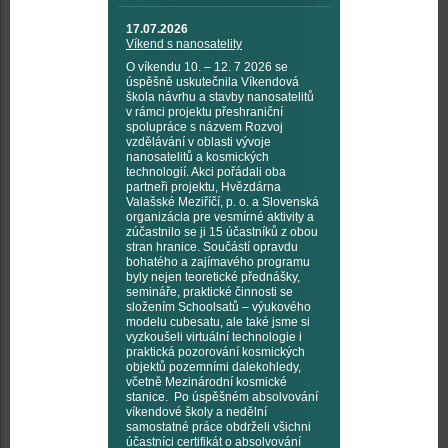
17.07.2026
Víkend s nanosatelity
O víkendu 10. – 12. 7 2026 se
úspěšně uskutečnila Víkendová
škola návrhu a stavby nanosatelitů
v rámci projektu přeshraniční
spolupráce s názvem Rozvoj
vzdělávání v oblasti vývoje
nanosatelitů a kosmických
technologií. Akci pořádali oba
partneři projektu, Hvězdárna
Valašské Meziříčí, p. o. a Slovenská
organizácia pre vesmírné aktivity a
zúčastnilo se ji 15 účastníků z obou
stran hranice. Součástí opravdu
bohatého a zajímavého programu
byly nejen teoretické přednášky,
semináře, praktické činnosti se
složením Schoolsatů – výukového
modelu cubesatu, ale také jsme si
vyzkoušeli virtuální technologie i
praktická pozorování kosmických
objektů pozemními dalekohledy,
včetně Mezinárodní kosmické
stanice. Po úspěšném absolvování
víkendové školy a nedělní
samostatné práce obdrželi všichni
účastníci certifikát o absolvování