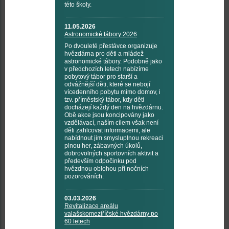
této školy.
11.05.2026
Astronomické tábory 2026
Po dvouleté přestávce organizuje
hvězdárna pro děti a mládež
astronomické tábory. Podobně jako
v předchozích letech nabízíme
pobytový tábor pro starší a
odvážnější děti, které se nebojí
vícedenního pobytu mimo domov, i
tzv. příměstský tábor, kdy děti
docházejí každý den na hvězdárnu.
Obě akce jsou koncipovány jako
vzdělávací, naším cílem však není
děti zahlcovat informacemi, ale
nabídnout jim smysluplnou rekreaci
plnou her, zábavných úkolů,
dobrovolných sportovních aktivit a
především odpočinku pod
hvězdnou oblohou při nočních
pozorováních.
03.03.2026
Revitalizace areálu
valašskomeziříčské hvězdárny po
60 letech