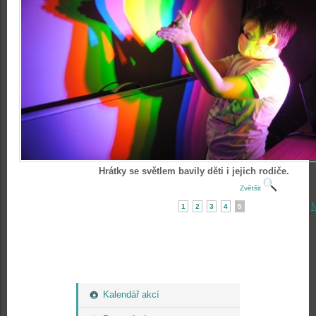
Hrátky se světlem bavily děti i jejich rodiče.
Zvětšit
N
1
2
3
4
5
Kalendář akcí