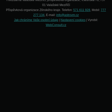
Hvězdárna Valašské Meziříčí, příspěvková organizace, Vsetínská 78, 757
01 Valašské Meziříčí
Příspěvková organizace Zlínského kraje. Telefon:
571 611 928
, Mobil:
777
277 134
, E-mail:
info@astrovm.cz
Jak chráníme Vaše osobní údaje
|
Nastavení cookies
| Vyrobil:
WebConsult.cz