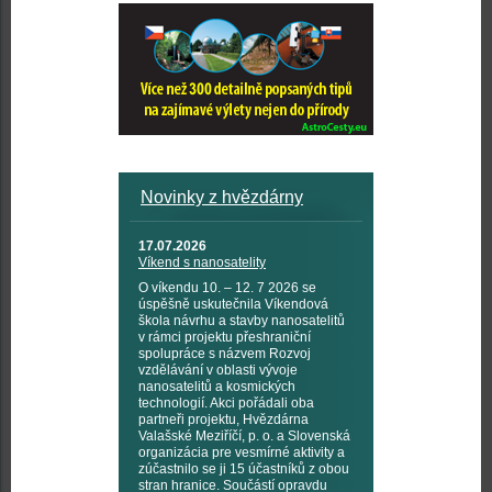
Novinky z hvězdárny
17.07.2026
Víkend s nanosatelity
O víkendu 10. – 12. 7 2026 se
úspěšně uskutečnila Víkendová
škola návrhu a stavby nanosatelitů
v rámci projektu přeshraniční
spolupráce s názvem Rozvoj
vzdělávání v oblasti vývoje
nanosatelitů a kosmických
technologií. Akci pořádali oba
partneři projektu, Hvězdárna
Valašské Meziříčí, p. o. a Slovenská
organizácia pre vesmírné aktivity a
zúčastnilo se ji 15 účastníků z obou
stran hranice. Součástí opravdu