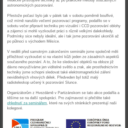
vědecké přístrojové techniky až po praktické metody současných
astronomických pozorování.
Přestože počasí bylo jak v pátek tak v sobotu poměrně bouřlivé,
což mírně narušilo večerní pozorovací programy, podařilo se v
sobotu večer připravit techniku pro vizuální i CCD pozorování oblohy
a zájemci si mohli vyzkoušet práci s různě velkými dalekohledy.
Podmínky sice nebyly ideální, ale i tak jsme pozorování ukončili až
po půlnoci s východem Měsíce.
V neděli před samotným zakončením semináře jsme společně měli
příležitost vyzkoušet si na vlastní kůži jeden ze zásadních aspektů
současného poznání. A to, že ke sledování objektů na obloze již
dávno nevyužíváme jen viditelné světlo a zrak, ale prostřednictvím
techniky jsme schopni sledovat také elektromagnetické záření
neviditelných vlnových délek. Předveden byl totiž malý
radioteleskop určený k pozorování Slunce.
Organizátorům z Hvezdárně v Partizánskom se tato akce podařila a
těšíme se na další spolupráci. Pro zajímavost si přečtěte také
ohlednutí za seminářem
, které na svých stránkách prezentují naši
kolegové.