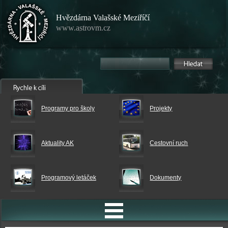
Hvězdárna Valašské Meziříčí
www.astrovm.cz
Programy pro školy
Projekty
Aktuality AK
Cestovní ruch
Programový letáček
Dokumenty