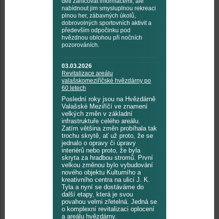
děti zahlcovat informacemi, ale
nabídnout jim smysluplnou rekreaci
plnou her, zábavných úkolů,
dobrovolných sportovních aktivit a
především odpočinku pod
hvězdnou oblohou při nočních
pozorováních.
03.03.2026
Revitalizace areálu
valašskomeziříčské hvězdárny po
60 letech
Poslední roky jsou na Hvězdárně
Valašské Meziříčí ve znamení
velkých změn v základní
infrastruktuře celého areálu.
Zatím většina změn probíhala tak
trochu skrytě, ať už proto, že se
jednalo o opravy či úpravy
interiérů nebo proto, že byla
skryta za hradbou stromů. První
velkou změnou bylo vybudování
nového objektu Kulturního a
kreativního centra na ulici J. K.
Tyla a nyní se dostáváme do
další etapy, která je svou
povahou velmi zřetelná. Jedná se
o komplexní revitalizaci oplocení
a areálu hvězdárny.