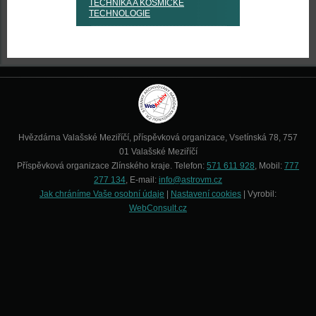
TECHNIKA A KOSMICKÉ
TECHNOLOGIE
Hvězdárna Valašské Meziříčí, příspěvková organizace, Vsetínská 78, 757
01 Valašské Meziříčí
Příspěvková organizace Zlínského kraje. Telefon:
571 611 928
, Mobil:
777
277 134
, E-mail:
info@astrovm.cz
Jak chráníme Vaše osobní údaje
|
Nastavení cookies
| Vyrobil:
WebConsult.cz