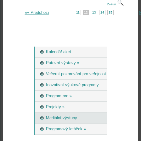
Zvětšit
«« Předchozí
N
11
12
13
14
15
Kalendář akcí
Putovní výstavy »
Večerní pozorování pro veřejnost
Inovativní výukové programy
Program pro »
Projekty »
Mediální výstupy
Programový letáček »