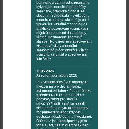
bohatého a zajímavého programu
byly nejen teoretické přednášky,
semináře, praktické činnosti se
složením Schoolsatů – výukového
modelu cubesatu, ale také jsme si
vyzkoušeli virtuální technologie i
praktická pozorování kosmických
objektů pozemními dalekohledy,
včetně Mezinárodní kosmické
stanice. Po úspěšném absolvování
víkendové školy a nedělní
samostatné práce obdrželi všichni
účastníci certifikát o absolvování
této školy.
11.05.2026
Astronomické tábory 2026
Po dvouleté přestávce organizuje
hvězdárna pro děti a mládež
astronomické tábory. Podobně jako
v předchozích letech nabízíme
pobytový tábor pro starší a
odvážnější děti, které se nebojí
vícedenního pobytu mimo domov, i
tzv. příměstský tábor, kdy děti
docházejí každý den na hvězdárnu.
Obě akce jsou koncipovány jako
vzdělávací, naším cílem však není