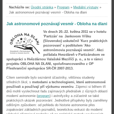
Nacházíte se:
Úvodní stránka
»
Program
»
Mediální výstupy
»
Jak astronomové poznávají vesmír - Obloha na dlani
Jak astronomové poznávají vesmír - Obloha na dlani
Ve dnech 20.-22. května 2011 se v hotelu
'Partizán' na Jankovom Vŕšku
(Slovensko) uskutečnil 'Kurz praktických
pozorovaní' s podtitulem 'Ako
astronómovia poznávajú vesmír'. Akci
pořádala Hvezdáreň v Partizánskom ve
spolupráci s Hvězdárnou Valašské Meziříčí p. o., a to v rámci
projektu OBLOHA NA DLANI, spolufinancovaného z OP
Přeshraniční spolupráce SR-ČR 2007-2013.
Cílem semináře bylo seznámit účastníky, většinou studenty
středních škol, s
metodami a technologiemi, které astronomové
používali a používají pří výzkumu vesmíru
. Zájemci si během tří
dnů mohli vyslechnout řadu zajímavých přednášek z různých oblastí
moderní astronomie (
program
) i astrofyziky a zúčastnit se také
praktických ukázek pozorování. Jednotlivé příspěvky byly zaměřeny
odlišným způsobem: od pohledu do historie astronomie přes
zopakování základních poznatků, teoretickou exkurzi do moderní