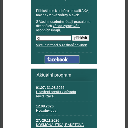
Přihlašte se k odběru aktualit AKA,
novinek z hvězdárny a akcí:
S Vašimi osobními údaji pracujeme
dle našich
zásad zpracování
osobních údajů
.
Více informací o zasílání novinek
Aktuální program
01.07.-31.08.2026
Uzavření areálu z důvodu
revitalizace
12.08.2026
Hvězdný duel
27.-29.11.2026
KOSMONAUTIKA, RAKETOVÁ