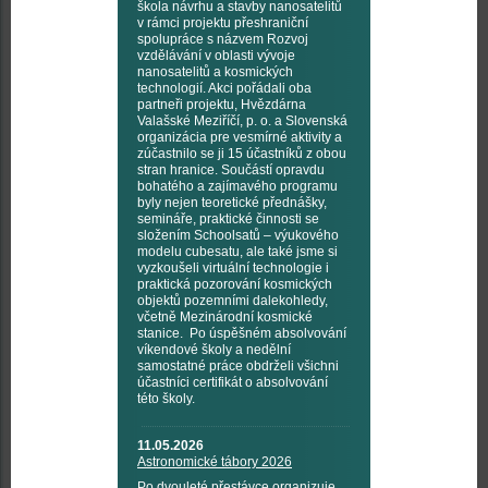
škola návrhu a stavby nanosatelitů
v rámci projektu přeshraniční
spolupráce s názvem Rozvoj
vzdělávání v oblasti vývoje
nanosatelitů a kosmických
technologií. Akci pořádali oba
partneři projektu, Hvězdárna
Valašské Meziříčí, p. o. a Slovenská
organizácia pre vesmírné aktivity a
zúčastnilo se ji 15 účastníků z obou
stran hranice. Součástí opravdu
bohatého a zajímavého programu
byly nejen teoretické přednášky,
semináře, praktické činnosti se
složením Schoolsatů – výukového
modelu cubesatu, ale také jsme si
vyzkoušeli virtuální technologie i
praktická pozorování kosmických
objektů pozemními dalekohledy,
včetně Mezinárodní kosmické
stanice. Po úspěšném absolvování
víkendové školy a nedělní
samostatné práce obdrželi všichni
účastníci certifikát o absolvování
této školy.
11.05.2026
Astronomické tábory 2026
Po dvouleté přestávce organizuje