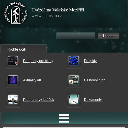
Hvězdárna Valašské Meziříčí
www.astrovm.cz
Programy pro školy
Projekty
Aktuality AK
Cestovní ruch
Programový letáček
Dokumenty