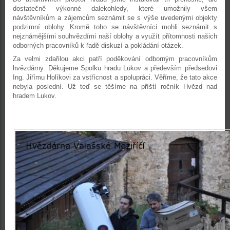
dostatečně výkonné dalekohledy, které umožnily všem
návštěvníkům a zájemcům seznámit se s výše uvedenými objekty
podzimní oblohy. Kromě toho se návštěvníci mohli seznámit s
nejznámějšími souhvězdími naší oblohy a využít přítomnosti našich
odborných pracovníků k řadě diskuzí a pokládání otázek.
Za velmi zdařilou akci patří poděkování odborným pracovníkům
hvězdárny. Děkujeme Spolku hradu Lukov a především předsedovi
Ing. Jiřímu Holíkovi za vstřícnost a spolupráci. Věříme, že tato akce
nebyla poslední. Už teď se těšíme na příští ročník Hvězd nad
hradem Lukov.