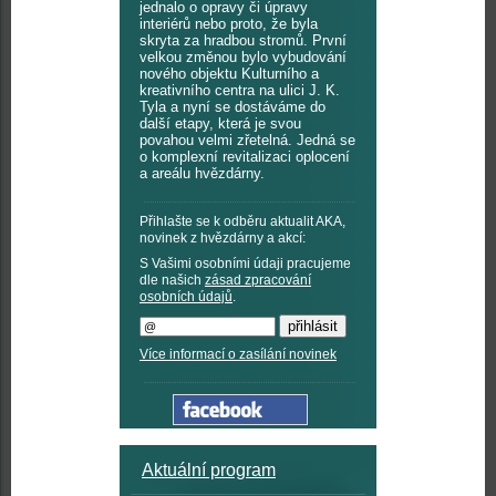
jednalo o opravy či úpravy
interiérů nebo proto, že byla
skryta za hradbou stromů. První
velkou změnou bylo vybudování
nového objektu Kulturního a
kreativního centra na ulici J. K.
Tyla a nyní se dostáváme do
další etapy, která je svou
povahou velmi zřetelná. Jedná se
o komplexní revitalizaci oplocení
a areálu hvězdárny.
Přihlašte se k odběru aktualit AKA,
novinek z hvězdárny a akcí:
S Vašimi osobními údaji pracujeme
dle našich
zásad zpracování
osobních údajů
.
Více informací o zasílání novinek
Aktuální program