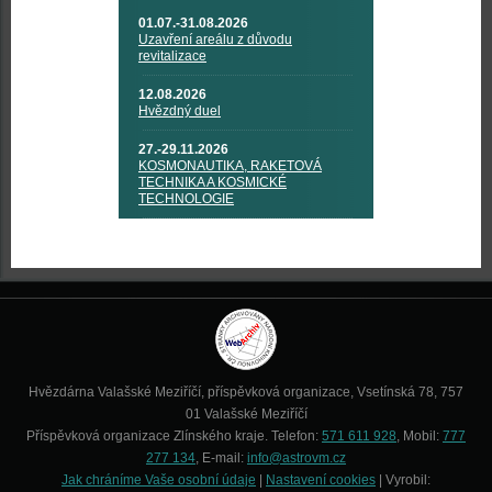
01.07.-31.08.2026
Uzavření areálu z důvodu
revitalizace
12.08.2026
Hvězdný duel
27.-29.11.2026
KOSMONAUTIKA, RAKETOVÁ
TECHNIKA A KOSMICKÉ
TECHNOLOGIE
Hvězdárna Valašské Meziříčí, příspěvková organizace, Vsetínská 78, 757
01 Valašské Meziříčí
Příspěvková organizace Zlínského kraje. Telefon:
571 611 928
, Mobil:
777
277 134
, E-mail:
info@astrovm.cz
Jak chráníme Vaše osobní údaje
|
Nastavení cookies
| Vyrobil: