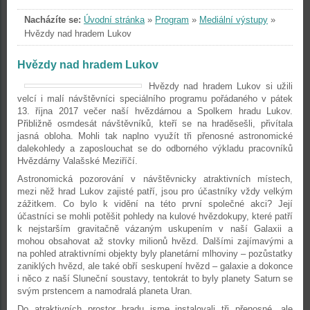
Nacházíte se:
Úvodní stránka
»
Program
»
Mediální výstupy
»
Hvězdy nad hradem Lukov
Hvězdy nad hradem Lukov
Hvězdy nad hradem Lukov si užili
velcí i malí návštěvníci speciálního programu pořádaného v pátek
13. října 2017 večer naší hvězdárnou a Spolkem hradu Lukov.
Přibližně osmdesát návštěvníků, kteří se na hraděsešli, přivítala
jasná obloha. Mohli tak naplno využít tři přenosné astronomické
dalekohledy a zaposlouchat se do odborného výkladu pracovníků
Hvězdárny Valašské Meziříčí.
Astronomická pozorování v návštěvnicky atraktivních místech,
mezi něž hrad Lukov zajisté patří, jsou pro účastníky vždy velkým
zážitkem. Co bylo k vidění na této první společné akci? Její
účastníci se mohli potěšit pohledy na kulové hvězdokupy, které patří
k nejstarším gravitačně vázaným uskupením v naší Galaxii a
mohou obsahovat až stovky milionů hvězd. Dalšími zajímavými a
na pohled atraktivními objekty byly planetární mlhoviny – pozůstatky
zaniklých hvězd, ale také obří seskupení hvězd – galaxie a dokonce
i něco z naší Sluneční soustavy, tentokrát to byly planety Saturn se
svým prstencem a namodralá planeta Uran.
Do atraktivních prostor hradu jsme instalovali tři přenosné, ale