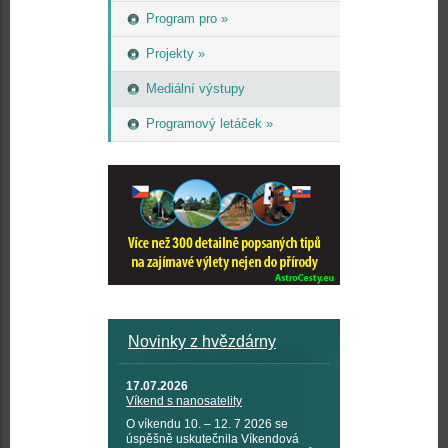
Program pro »
Projekty »
Mediální výstupy
Programový letáček »
Novinky z hvězdárny
17.07.2026
Víkend s nanosatelity
O víkendu 10. – 12. 7 2026 se
úspěšně uskutečnila Víkendová