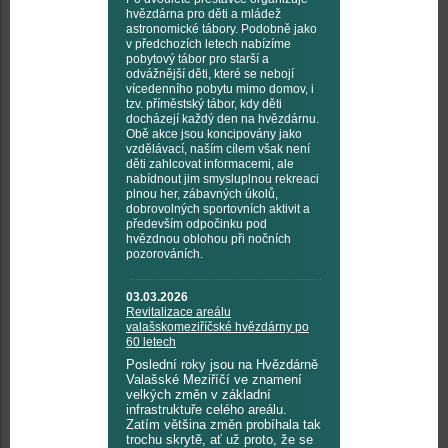
hvězdárna pro děti a mládež
astronomické tábory. Podobně jako
v předchozích letech nabízíme
pobytový tábor pro starší a
odvážnější děti, které se nebojí
vícedenního pobytu mimo domov, i
tzv. příměstský tábor, kdy děti
docházejí každý den na hvězdárnu.
Obě akce jsou koncipovány jako
vzdělávací, naším cílem však není
děti zahlcovat informacemi, ale
nabídnout jim smysluplnou rekreaci
plnou her, zábavných úkolů,
dobrovolných sportovních aktivit a
především odpočinku pod
hvězdnou oblohou při nočních
pozorováních.
03.03.2026
Revitalizace areálu
valašskomeziříčské hvězdárny po
60 letech
Poslední roky jsou na Hvězdárně
Valašské Meziříčí ve znamení
velkých změn v základní
infrastruktuře celého areálu.
Zatím většina změn probíhala tak
trochu skrytě, ať už proto, že se