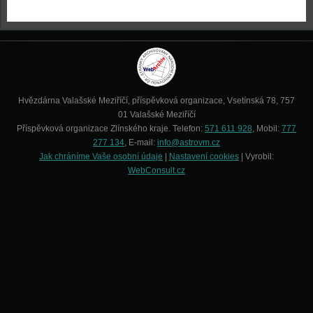
Hvězdárna Valašské Meziříčí, příspěvková organizace, Vsetínská 78, 757
01 Valašské Meziříčí
Příspěvková organizace Zlínského kraje. Telefon:
571 611 928
, Mobil:
777
277 134
, E-mail:
info@astrovm.cz
Jak chráníme Vaše osobní údaje
|
Nastavení cookies
| Vyrobil:
WebConsult.cz