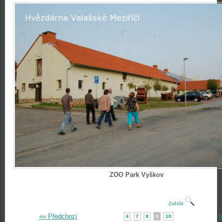
ZOO Park Vyškov
Zvětšit
«« Předchozí
N
6
7
8
9
10