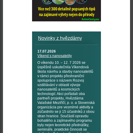
Novinky z hvězdárny
17.07.2026
Víkend s nanosatelity
O víkendu 10. – 12. 7 2026 se
úspěšně uskutečnila Víkendová
škola návrhu a stavby nanosatelitů
v rámci projektu přeshraniční
spolupráce s názvem Rozvoj
vzdělávání v oblasti vývoje
nanosatelitů a kosmických
technologií. Akci pořádali oba
partneři projektu, Hvězdárna
Valašské Meziříčí, p. o. a Slovenská
organizácia pre vesmírné aktivity a
zúčastnilo se ji 15 účastníků z obou
stran hranice. Součástí opravdu
bohatého a zajímavého programu
byly nejen teoretické přednášky,
semináře, praktické činnosti se