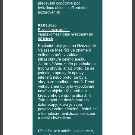
především odpočinku pod
hvězdnou oblohou při nočních
pozorováních.
03.03.2026
Revitalizace areálu
valašskomeziříčské hvězdárny po
60 letech
Poslední roky jsou na Hvězdárně
Valašské Meziříčí ve znamení
velkých změn v základní
infrastruktuře celého areálu.
Zatím většina změn probíhala tak
trochu skrytě, ať už proto, že se
jednalo o opravy či úpravy
interiérů nebo proto, že byla
skryta za hradbou stromů. První
velkou změnou bylo vybudování
nového objektu Kulturního a
kreativního centra na ulici J. K.
Tyla a nyní se dostáváme do
další etapy, která je svou
povahou velmi zřetelná. Jedná se
o komplexní revitalizaci oplocení
a areálu hvězdárny.
Přihlašte se k odběru aktualit AKA,