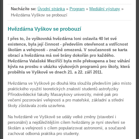
Nacházíte se:
Úvodní stránka
»
Program
»
Mediální výstupy
»
Hvězdárna Vyškov se probouzí
Hvězdárna Vyškov se probouzí
I přes to, že vyškovská hvězdárna loni oslavila 40 let své
existence, byla její činnost - především otevřenost a vstřícnost
školám a veřejnosti - značně omezená. V současnosti se karta
obrací a hvězdárna má své brány dokořán pro každého.
Hvězdárna Valašské Meziříčí byla mile překvapena a bez váhání
kývla na prosbu o ukázku výukových programů pro školy, která
proběhla ve Vyškově ve dnech 21. a 22. září 2011.
Hvězdárna ve Vyškově po dlouhá léta sloužila především jako místo
praktického využití teoretických znalostí studentů astrofyziky
Přírodovědecké fakulty Masarykovy univerzity, méně pak pro
večerní pozorování veřejnosti a pro mateřské, základní a střední
školy zůstávala zcela uzavřena.
Na hvězdárně ve Vyškově se udály velké změny (stavební i
personální) a nejdůležitějším cílem hvězdárny je nyní otevření se
školám a veřejnosti s cílem popularizovat astronomii, a současně
zachovat odborná praktika pro studenty.