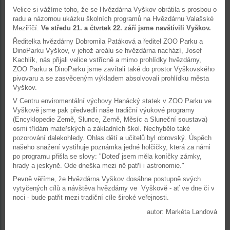
Velice si vážíme toho, že se Hvězdárna Vyškov obrátila s prosbou o
radu a názornou ukázku školních programů na Hvězdárnu Valašské
Meziříčí.
Ve středu 21. a čtvrtek 22. září jsme navštívili Vyškov.
Ředitelka hvězdárny Dobromila Patáková a ředitel ZOO Parku a
DinoParku Vyškov, v jehož areálu se hvězdárna nachází, Josef
Kachlík, nás přijali velice vstřícně a mimo prohlídky hvězdárny,
ZOO Parku a DinoParku jsme zavítali také do prostor Vyškovského
pivovaru a se zasvěceným výkladem absolvovali prohlídku města
Vyškov.
V Centru enviromentální výchovy Hanácký statek v ZOO Parku ve
Vyškově jsme pak předvedli naše tradiční výukové programy
(Encyklopedie Země, Slunce, Země, Měsíc a Sluneční soustava)
osmi třídám mateřských a základních škol. Nechybělo také
pozorování dalekohledy. Ohlas dětí a učitelů byl obrovský. Úspěch
našeho snažení vystihuje poznámka jedné holčičky, která za námi
po programu přišla se slovy: "Doteď jsem měla koníčky zámky,
hrady a jeskyně. Ode dneška mezi ně patří i astronomie."
Pevně věříme, že Hvězdárna Vyškov dosáhne postupně svých
vytyčených cílů a návštěva hvězdárny ve Vyškově - ať ve dne či v
noci - bude patřit mezi tradiční cíle široké veřejnosti.
autor: Markéta Landová