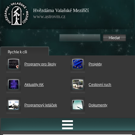
Hvězdárna Valašské Meziříčí
www.astrovm.cz
Programy pro školy
Projekty
Aktuality AK
Cestovní ruch
Programový letáček
Dokumenty