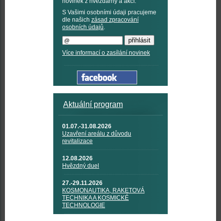
novinek z hvězdárny a akcí:
S Vašimi osobními údaji pracujeme
dle našich
zásad zpracování
osobních údajů
.
Více informací o zasílání novinek
Aktuální program
01.07.-31.08.2026
Uzavření areálu z důvodu
revitalizace
12.08.2026
Hvězdný duel
27.-29.11.2026
KOSMONAUTIKA, RAKETOVÁ
TECHNIKA A KOSMICKÉ
TECHNOLOGIE