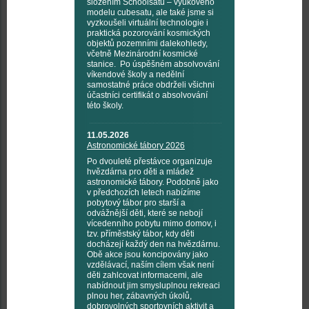
složením Schoolsatů – výukového
modelu cubesatu, ale také jsme si
vyzkoušeli virtuální technologie i
praktická pozorování kosmických
objektů pozemními dalekohledy,
včetně Mezinárodní kosmické
stanice. Po úspěšném absolvování
víkendové školy a nedělní
samostatné práce obdrželi všichni
účastníci certifikát o absolvování
této školy.
11.05.2026
Astronomické tábory 2026
Po dvouleté přestávce organizuje
hvězdárna pro děti a mládež
astronomické tábory. Podobně jako
v předchozích letech nabízíme
pobytový tábor pro starší a
odvážnější děti, které se nebojí
vícedenního pobytu mimo domov, i
tzv. příměstský tábor, kdy děti
docházejí každý den na hvězdárnu.
Obě akce jsou koncipovány jako
vzdělávací, naším cílem však není
děti zahlcovat informacemi, ale
nabídnout jim smysluplnou rekreaci
plnou her, zábavných úkolů,
dobrovolných sportovních aktivit a