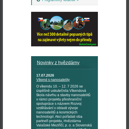
Novinky z hvězdárny
17.07.2026
Víkend s nanosatelity
O víkendu 10. – 12. 7 2026 se
úspěšně uskutečnila Víkendová
škola návrhu a stavby nanosatelitů
v rámci projektu přeshraniční
spolupráce s názvem Rozvoj
vzdělávání v oblasti vývoje
nanosatelitů a kosmických
technologií. Akci pořádali oba
partneři projektu, Hvězdárna
Valašské Meziříčí, p. o. a Slovenská