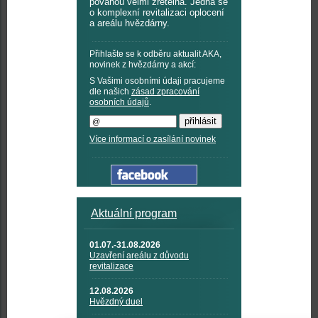
povahou velmi zřetelná. Jedná se
o komplexní revitalizaci oplocení
a areálu hvězdárny.
Přihlašte se k odběru aktualit AKA,
novinek z hvězdárny a akcí:
S Vašimi osobními údaji pracujeme
dle našich
zásad zpracování
osobních údajů
.
Více informací o zasílání novinek
Aktuální program
01.07.-31.08.2026
Uzavření areálu z důvodu
revitalizace
12.08.2026
Hvězdný duel