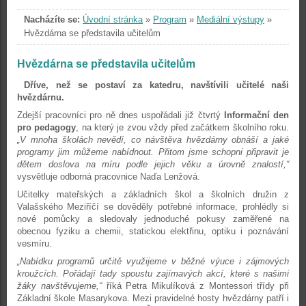
Nacházíte se:
Úvodní stránka
»
Program
»
Mediální výstupy
»
Hvězdárna se představila učitelům
Hvězdárna se představila učitelům
Dříve, než se postaví za katedru, navštívili učitelé naši
hvězdárnu.
Zdejší pracovníci pro ně dnes uspořádali již čtvrtý
Informační den
pro pedagogy
, na který je zvou vždy před začátkem školního roku.
„V mnoha školách nevědí, co návštěva hvězdárny obnáší a jaké
programy jim můžeme nabídnout. Přitom jsme schopni připravit je
dětem doslova na míru podle jejich věku a úrovně znalostí,“
vysvětluje odborná pracovnice Naďa Lenžová.
Učitelky mateřských a základních škol a školních družin z
Valašského Meziříčí se dověděly potřebné informace, prohlédly si
nové pomůcky a sledovaly jednoduché pokusy zaměřené na
obecnou fyziku a chemii, statickou elektřinu, optiku i poznávání
vesmíru.
„Nabídku programů určitě využijeme v běžné výuce i zájmových
kroužcích. Pořádají tady spoustu zajímavých akcí, které s našimi
žáky navštěvujeme,“
říká Petra Mikulíková z Montessori třídy při
Základní škole Masarykova. Mezi pravidelné hosty hvězdárny patří i