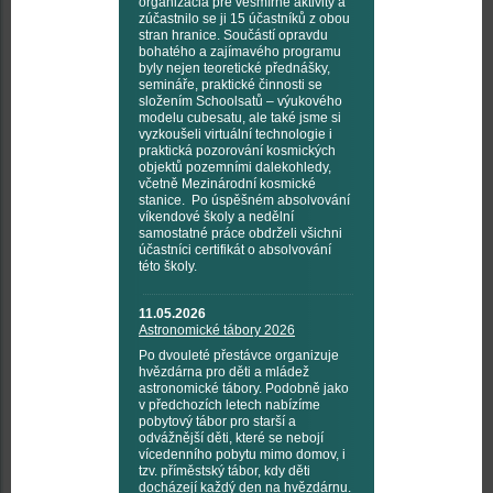
organizácia pre vesmírné aktivity a
zúčastnilo se ji 15 účastníků z obou
stran hranice. Součástí opravdu
bohatého a zajímavého programu
byly nejen teoretické přednášky,
semináře, praktické činnosti se
složením Schoolsatů – výukového
modelu cubesatu, ale také jsme si
vyzkoušeli virtuální technologie i
praktická pozorování kosmických
objektů pozemními dalekohledy,
včetně Mezinárodní kosmické
stanice. Po úspěšném absolvování
víkendové školy a nedělní
samostatné práce obdrželi všichni
účastníci certifikát o absolvování
této školy.
11.05.2026
Astronomické tábory 2026
Po dvouleté přestávce organizuje
hvězdárna pro děti a mládež
astronomické tábory. Podobně jako
v předchozích letech nabízíme
pobytový tábor pro starší a
odvážnější děti, které se nebojí
vícedenního pobytu mimo domov, i
tzv. příměstský tábor, kdy děti
docházejí každý den na hvězdárnu.