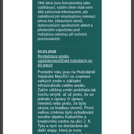
Obě akce jsou koncipovány jako
vzdělávací, naším cílem však není
děti zahlcovat informacemi, ale
nabídnout jim smysluplnou rekreaci
plnou her, zábavných úkolů,
dobrovolných sportovních aktivit a
především odpočinku pod
hvězdnou oblohou při nočních
pozorováních.
03.03.2026
Revitalizace areálu
valašskomeziříčské hvězdárny po
60 letech
Poslední roky jsou na Hvězdárně
Valašské Meziříčí ve znamení
velkých změn v základní
infrastruktuře celého areálu.
Zatím většina změn probíhala tak
trochu skrytě, ať už proto, že se
jednalo o opravy či úpravy
interiérů nebo proto, že byla
skryta za hradbou stromů. První
velkou změnou bylo vybudování
nového objektu Kulturního a
kreativního centra na ulici J. K.
Tyla a nyní se dostáváme do
další etapy, která je svou