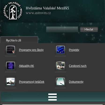
Hvězdárna Valašské Meziříčí
www.astrovm.cz
Programy pro školy
Projekty
Aktuality AK
Cestovní ruch
Programový letáček
Dokumenty