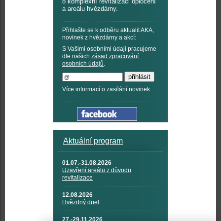
o komplexní revitalizaci oplocení
a areálu hvězdárny.
Přihlašte se k odběru aktualit AKA,
novinek z hvězdárny a akcí:
S Vašimi osobními údaji pracujeme
dle našich
zásad zpracování
osobních údajů
.
Více informací o zasílání novinek
Aktuální program
01.07.-31.08.2026
Uzavření areálu z důvodu
revitalizace
12.08.2026
Hvězdný duel
27.-29.11.2026