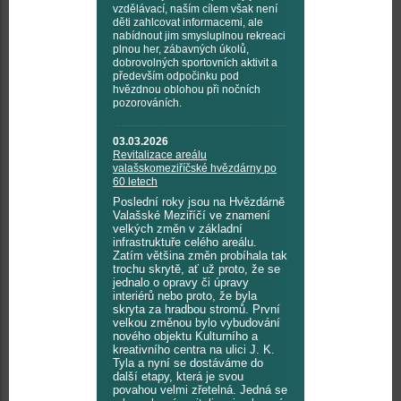
vzdělávací, naším cílem však není
děti zahlcovat informacemi, ale
nabídnout jim smysluplnou rekreaci
plnou her, zábavných úkolů,
dobrovolných sportovních aktivit a
především odpočinku pod
hvězdnou oblohou při nočních
pozorováních.
03.03.2026
Revitalizace areálu
valašskomeziříčské hvězdárny po
60 letech
Poslední roky jsou na Hvězdárně
Valašské Meziříčí ve znamení
velkých změn v základní
infrastruktuře celého areálu.
Zatím většina změn probíhala tak
trochu skrytě, ať už proto, že se
jednalo o opravy či úpravy
interiérů nebo proto, že byla
skryta za hradbou stromů. První
velkou změnou bylo vybudování
nového objektu Kulturního a
kreativního centra na ulici J. K.
Tyla a nyní se dostáváme do
další etapy, která je svou
povahou velmi zřetelná. Jedná se