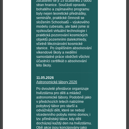
zúčastnilo se ji 15 účastníků z obou
stran hranice. Součástí opravdu
bohatého a zajímavého programu
byly nejen teoretické přednášky,
semináře, praktické činnosti se
složením Schoolsatů – výukového
modelu cubesatu, ale také jsme si
vyzkoušeli virtuální technologie i
praktická pozorování kosmických
objektů pozemními dalekohledy,
včetně Mezinárodní kosmické
stanice. Po úspěšném absolvování
víkendové školy a nedělní
samostatné práce obdrželi všichni
účastníci certifikát o absolvování
této školy.
11.05.2026
Astronomické tábory 2026
Po dvouleté přestávce organizuje
hvězdárna pro děti a mládež
astronomické tábory. Podobně jako
v předchozích letech nabízíme
pobytový tábor pro starší a
odvážnější děti, které se nebojí
vícedenního pobytu mimo domov, i
tzv. příměstský tábor, kdy děti
docházejí každý den na hvězdárnu.
Obě akce jsou koncipovány jako