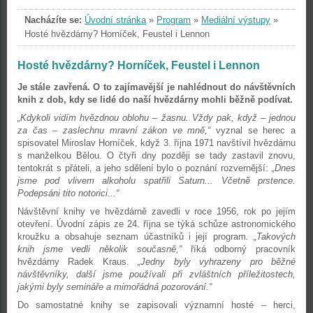
Nacházíte se:
Úvodní stránka
»
Program
»
Mediální výstupy
»
Hosté hvězdárny? Horníček, Feustel i Lennon
Hosté hvězdárny? Horníček, Feustel i Lennon
Je stále zavřená. O to zajímavější je nahlédnout do návštěvních
knih z dob, kdy se lidé do naší hvězdárny mohli běžně podívat.
„Kdykoli vidím hvězdnou oblohu – žasnu. Vždy pak, když – jednou
za čas – zaslechnu mravní zákon ve mně,“
vyznal se herec a
spisovatel Miroslav Horníček, když 3. října 1971 navštívil hvězdárnu
s manželkou Bělou. O čtyři dny později se tady zastavil znovu,
tentokrát s přáteli, a jeho sdělení bylo o poznání rozvernější:
„Dnes
jsme pod vlivem alkoholu spatřili Saturn... Včetně prstence.
Podepsáni tito notorici...“
Návštěvní knihy ve hvězdárně zavedli v roce 1956, rok po jejím
otevření. Úvodní zápis ze 24. října se týká schůze astronomického
kroužku a obsahuje seznam účastníků i její program
. „Takových
knih jsme vedli několik současně,“
říká odborný pracovník
hvězdárny Radek Kraus.
„Jedny byly vyhrazeny pro běžné
návštěvníky, další jsme používali při zvláštních příležitostech,
jakými byly semináře a mimořádná pozorování.“
Do samostatné knihy se zapisovali významní hosté – herci,