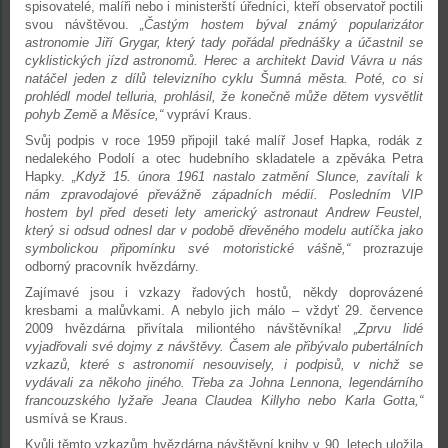
spisovatelé, malíři nebo i ministerští úředníci, kteří observatoř poctili
svou návštěvou.
„Častým hostem býval známý popularizátor
astronomie Jiří Grygar, který tady pořádal přednášky a účastnil se
cyklistických jízd astronomů. Herec a architekt David Vávra u nás
natáčel jeden z dílů televizního cyklu Šumná města. Poté, co si
prohlédl model telluria, prohlásil, že konečně může dětem vysvětlit
pohyb Země a Měsíce,“
vypráví Kraus.
Svůj podpis v roce 1959 připojil také malíř Josef Hapka, rodák z
nedalekého Podolí a otec hudebního skladatele a zpěváka Petra
Hapky.
„Když 15. února 1961 nastalo zatmění Slunce, zavítali k
nám zpravodajové převážně západních médií. Posledním VIP
hostem byl před deseti lety americký astronaut Andrew Feustel,
který si odsud odnesl dar v podobě dřevěného modelu autíčka jako
symbolickou připomínku své motoristické vášně,“
prozrazuje
odborný pracovník hvězdárny.
Zajímavé jsou i vzkazy řadových hostů, někdy doprovázené
kresbami a malůvkami. A nebylo jich málo – vždyť 29. července
2009 hvězdárna přivítala miliontého návštěvníka!
„Zprvu lidé
vyjadřovali své dojmy z návštěvy. Časem ale přibývalo pubertálních
vzkazů, které s astronomií nesouvisely, i podpisů, v nichž se
vydávali za někoho jiného. Třeba za Johna Lennona, legendárního
francouzského lyžaře Jeana Claudea Killyho nebo Karla Gotta,“
usmívá se Kraus.
Kvůli těmto vzkazům hvězdárna návštěvní knihy v 90. letech uložila