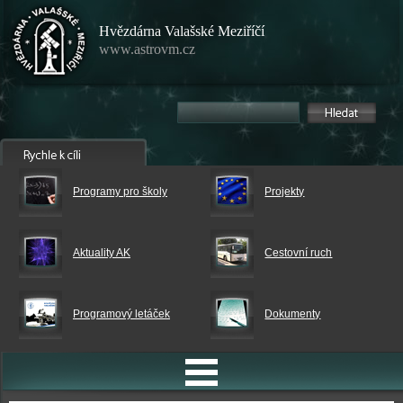
Hvězdárna Valašské Meziříčí
www.astrovm.cz
Programy pro školy
Projekty
Aktuality AK
Cestovní ruch
Programový letáček
Dokumenty