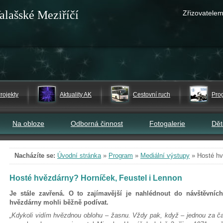
alašské Meziříčí
Zřizovatelem
rojekty
Aktuality AK
Cestovní ruch
Pro
Na obloze
Odborná činnost
Fotogalerie
Dě
Nacházíte se:
Úvodní stránka
»
Program
»
Mediální výstupy
»
Hosté hv
Hosté hvězdárny? Horníček, Feustel i Lennon
Je stále zavřená. O to zajímavější je nahlédnout do návštěvníc
hvězdárny mohli běžně podívat.
„Kdykoli vidím hvězdnou oblohu – žasnu. Vždy pak, když – jednou za č