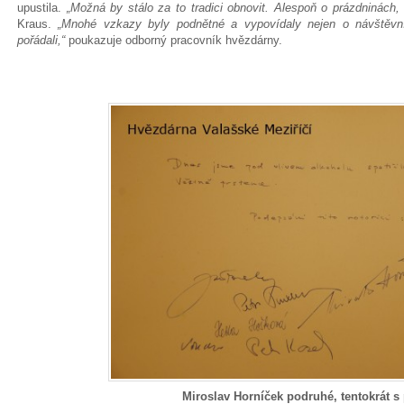
upustila.
„Možná by stálo za to tradici obnovit. Alespoň o prázdninách,
Kraus.
„Mnohé vzkazy byly podnětné a vypovídaly nejen o návštěvní
pořádali,“
poukazuje odborný pracovník hvězdárny.
Miroslav Horníček podruhé, tentokrát s p