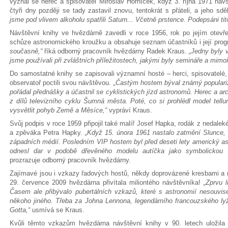
vyznal se herec a spisovatel Miroslav Horníček, když 3. října 1971 nav
čtyři dny později se tady zastavil znovu, tentokrát s přáteli, a jeho sdě
jsme pod vlivem alkoholu spatřili Saturn... Včetně prstence. Podepsáni tito 
Návštěvní knihy ve hvězdárně zavedli v roce 1956, rok po jejím otevře
schůze astronomického kroužku a obsahuje seznam účastníků i její pro
současně,“
říká odborný pracovník hvězdárny Radek Kraus.
„Jedny byly 
jsme používali při zvláštních příležitostech, jakými byly semináře a mimo
Do samostatné knihy se zapisovali významní hosté – herci, spisovatelé, ma
observatoř poctili svou návštěvou.
„Častým hostem býval známý popularizá
pořádal přednášky a účastnil se cyklistických jízd astronomů. Herec a ar
z dílů televizního cyklu Šumná města. Poté, co si prohlédl model tellu
vysvětlit pohyb Země a Měsíce,“
vypráví Kraus.
Svůj podpis v roce 1959 připojil také malíř Josef Hapka, rodák z nedalek
a zpěváka Petra Hapky.
„Když 15. února 1961 nastalo zatmění Slunce, 
západních médií. Posledním VIP hostem byl před deseti lety americký as
odnesl dar v podobě dřevěného modelu autíčka jako symbolickou p
prozrazuje odborný pracovník hvězdárny.
Zajímavé jsou i vzkazy řadových hostů, někdy doprovázené kresbami a 
29. července 2009 hvězdárna přivítala miliontého návštěvníka!
„Zprvu 
Časem ale přibývalo pubertálních vzkazů, které s astronomií nesouvise
někoho jiného. Třeba za Johna Lennona, legendárního francouzského ly
Gotta,“
usmívá se Kraus.
Kvůli těmto vzkazům hvězdárna návštěvní knihy v 90. letech uložila