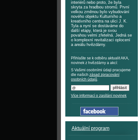
interiérů nebo proto, že byla
skryta za hradbou stromů. První
velkou změnou bylo vybudování
nového objektu Kulturního a
kreativního centra na ulici J. K.
Tyla a nyní se dostáváme do
další etapy, která je svou
povahou velmi zřetelná. Jedná se
o komplexní revitalizaci oplocení
a areálu hvězdárny.
Přihlašte se k odběru aktualit AKA,
novinek z hvězdárny a akcí:
S Vašimi osobními údaji pracujeme
dle našich
zásad zpracování
osobních údajů
.
Více informací o zasílání novinek
Aktuální program