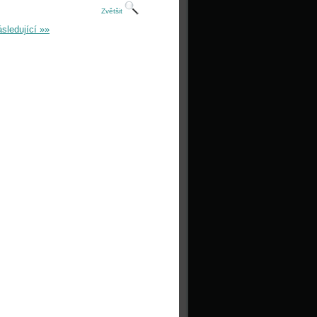
Zvětšit
sledující »»