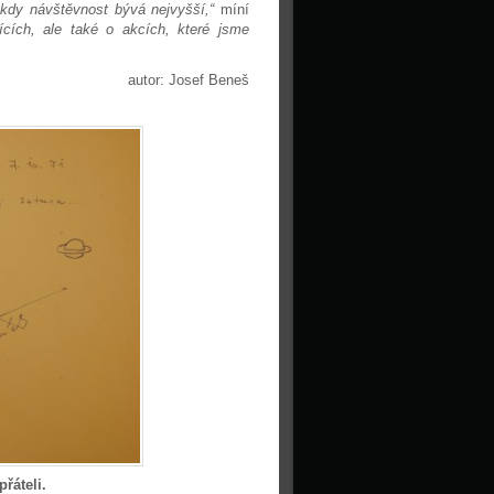
 kdy návštěvnost bývá nejvyšší,“
míní
cích, ale také o akcích, které jsme
autor: Josef Beneš
řáteli.