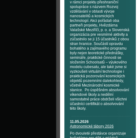
v rámci projektu přeshraniční
spolupráce s názvem Rozvoj
vzdělávání v oblasti vývoje
nanosatelitů a kosmických
technologií. Akci pořádali oba
partneři projektu, Hvězdárna
Valašské Meziříčí, p. o. a Slovenská
organizácia pre vesmírné aktivity a
zúčastnilo se ji 15 účastníků z obou
stran hranice. Součástí opravdu
bohatého a zajímavého programu
byly nejen teoretické přednášky,
semináře, praktické činnosti se
složením Schoolsatů – výukového
modelu cubesatu, ale také jsme si
vyzkoušeli virtuální technologie i
praktická pozorování kosmických
objektů pozemními dalekohledy,
včetně Mezinárodní kosmické
stanice. Po úspěšném absolvování
víkendové školy a nedělní
samostatné práce obdrželi všichni
účastníci certifikát o absolvování
této školy.
11.05.2026
Astronomické tábory 2026
Po dvouleté přestávce organizuje