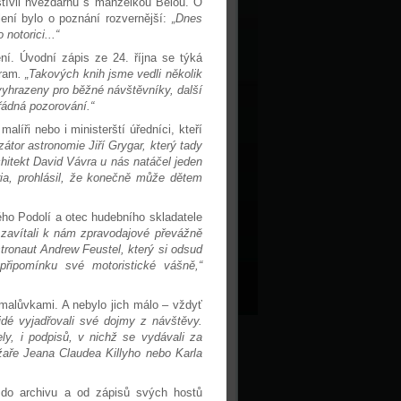
štívil hvězdárnu s manželkou Bělou. O
lení bylo o poznání rozvernější:
„Dnes
notorici...“
ní. Úvodní zápis ze 24. října se týká
gram
. „Takových knih jsme vedli několik
vyhrazeny pro běžné návštěvníky, další
řádná pozorování.“
líři nebo i ministerští úředníci, kteří
tor astronomie Jiří Grygar, který tady
chitekt David Vávra u nás natáčel jeden
ria, prohlásil, že konečně může dětem
ého Podolí a otec hudebního skladatele
zavítali k nám zpravodajové převážně
tronaut Andrew Feustel, který si odsud
řipomínku své motoristické vášně,“
malůvkami. A nebylo jich málo – vždyť
lidé vyjadřovali své dojmy z návštěvy.
ly, i podpisů, v nichž se vydávali za
žaře Jeana Claudea Killyho nebo Karla
 do archivu a od zápisů svých hostů