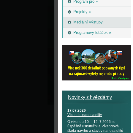
Program pro »
Projekty »
Mediální výstupy
Programový letáček »
Novinky z hvězdárny
17.07.2026
Víkend s nanosatelity
O víkendu 10. – 12. 7 2026 se
úspěšně uskutečnila Víkendová
škola návrhu a stavby nanosatelitů