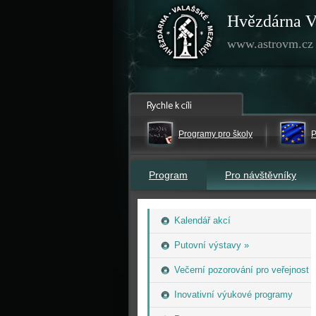
Hvězdárna V
www.astrovm.cz
Programy pro školy
P
Program
Pro návštěvníky
Kalendář akcí
Putovní výstavy »
Večerní pozorování pro veřejnost
Inovativní výukové programy