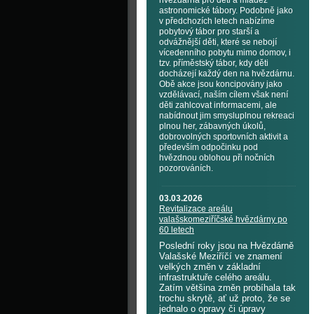
hvězdárna pro děti a mládež
astronomické tábory. Podobně jako
v předchozích letech nabízíme
pobytový tábor pro starší a
odvážnější děti, které se nebojí
vícedenního pobytu mimo domov, i
tzv. příměstský tábor, kdy děti
docházejí každý den na hvězdárnu.
Obě akce jsou koncipovány jako
vzdělávací, naším cílem však není
děti zahlcovat informacemi, ale
nabídnout jim smysluplnou rekreaci
plnou her, zábavných úkolů,
dobrovolných sportovních aktivit a
především odpočinku pod
hvězdnou oblohou při nočních
pozorováních.
03.03.2026
Revitalizace areálu
valašskomeziříčské hvězdárny po
60 letech
Poslední roky jsou na Hvězdárně
Valašské Meziříčí ve znamení
velkých změn v základní
infrastruktuře celého areálu.
Zatím většina změn probíhala tak
trochu skrytě, ať už proto, že se
jednalo o opravy či úpravy