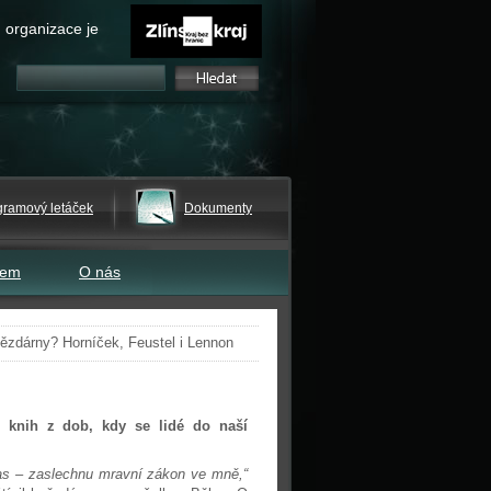
 organizace je
gramový letáček
Dokumenty
tem
O nás
ězdárny? Horníček, Feustel i Lennon
h knih z dob, kdy se lidé do naší
as – zaslechnu mravní zákon ve mně,“