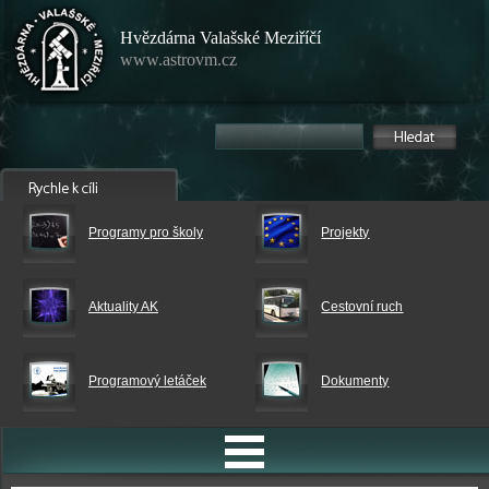
Hvězdárna Valašské Meziříčí
www.astrovm.cz
Programy pro školy
Projekty
Aktuality AK
Cestovní ruch
Programový letáček
Dokumenty