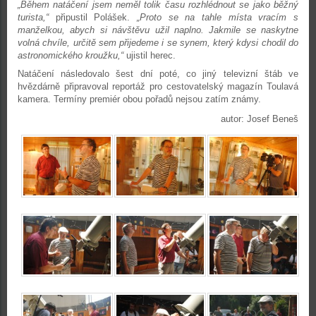
„Během natáčení jsem neměl tolik času rozhlédnout se jako běžný
turista,“
připustil Polášek.
„Proto se na tahle místa vracím s
manželkou, abych si návštěvu užil naplno. Jakmile se naskytne
volná chvíle, určitě sem přijedeme i se synem, který kdysi chodil do
astronomického kroužku,“
ujistil herec.
Natáčení následovalo šest dní poté, co jiný televizní štáb ve
hvězdárně připravoval reportáž pro cestovatelský magazín Toulavá
kamera. Termíny premiér obou pořadů nejsou zatím známy.
autor: Josef Beneš