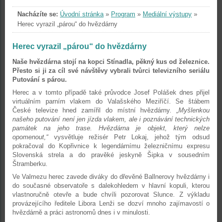
Nacházíte se:
Úvodní stránka
»
Program
»
Mediální výstupy
»
Herec vyrazil „párou“ do hvězdárny
Herec vyrazil „párou“ do hvězdárny
Naše hvězdárna stojí na kopci Stínadla, pěkný kus od železnice.
Přesto si ji za cíl své návštěvy vybrali tvůrci televizního seriálu
Putování s párou.
Herec a v tomto případě také průvodce Josef Polášek dnes přijel
virtuálním parním vlakem do Valašského Meziříčí. Se štábem
České televize hned zamířil do místní hvězdárny.
„Myšlenkou
našeho putování není jen jízda vlakem, ale i poznávání technických
památek na jeho trase. Hvězdárna je objekt, který nelze
opomenout,“
vysvětluje režisér Petr Lokaj, jehož tým odsud
pokračoval do Kopřivnice k legendárnímu železničnímu expresu
Slovenská strela a do pravěké jeskyně Šipka v sousedním
Štramberku.
Ve Valmezu herec zavede diváky do dřevěné Ballnerovy hvězdárny i
do současné observatoře s dalekohledem v hlavní kopuli, kterou
vlastnoručně otevře a bude chvíli pozorovat Slunce. Z výkladu
provázejícího ředitele Libora Lenži se dozví mnoho zajímavostí o
hvězdárně a práci astronomů dnes i v minulosti.