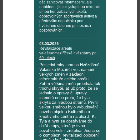
děti zahlcovat informacemi, ale
nabídnout jim smysluplnou rekreaci
plnou her, zábavných úkolů,
dobrovolných sportovních aktivit a
především odpočinku pod
hvězdnou oblohou při nočních
pozorováních.
03.03.2026
Revitalizace areálu
valašskomeziříčské hvězdárny po
60 letech
Poslední roky jsou na Hvězdárně
Valašské Meziříčí ve znamení
velkých změn v základní
infrastruktuře celého areálu.
Zatím většina změn probíhala tak
trochu skrytě, ať už proto, že se
jednalo o opravy či úpravy
interiérů nebo proto, že byla
skryta za hradbou stromů. První
velkou změnou bylo vybudování
nového objektu Kulturního a
kreativního centra na ulici J. K.
Tyla a nyní se dostáváme do
další etapy, která je svou
povahou velmi zřetelná. Jedná se
o komplexní revitalizaci oplocení
a areálu hvězdárny.