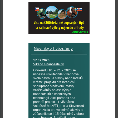
Novinky z hvězdárny
17.07.2026
Víkend s nanosatelity
O víkendu 10. – 12. 7 2026 se
úspěšně uskutečnila Víkendová
škola návrhu a stavby nanosatelitů
v rámci projektu přeshraniční
spolupráce s názvem Rozvoj
vzdělávání v oblasti vývoje
nanosatelitů a kosmických
technologií. Akci pořádali oba
partneři projektu, Hvězdárna
Valašské Meziříčí, p. o. a Slovenská
organizácia pre vesmírné aktivity a
zúčastnilo se ji 15 účastníků z obou
stran hranice. Součástí opravdu