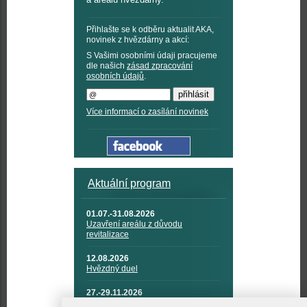
Přihlašte se k odběru aktualit AKA,
novinek z hvězdárny a akcí:
S Vašimi osobními údaji pracujeme
dle našich
zásad zpracování
osobních údajů
.
Více informací o zasílání novinek
Aktuální program
01.07.-31.08.2026
Uzavření areálu z důvodu
revitalizace
12.08.2026
Hvězdný duel
27.-29.11.2026
KOSMONAUTIKA, RAKETOVÁ