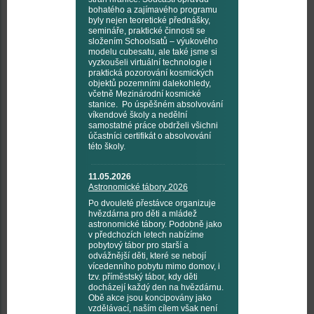
bohatého a zajímavého programu
byly nejen teoretické přednášky,
semináře, praktické činnosti se
složením Schoolsatů – výukového
modelu cubesatu, ale také jsme si
vyzkoušeli virtuální technologie i
praktická pozorování kosmických
objektů pozemními dalekohledy,
včetně Mezinárodní kosmické
stanice. Po úspěšném absolvování
víkendové školy a nedělní
samostatné práce obdrželi všichni
účastníci certifikát o absolvování
této školy.
11.05.2026
Astronomické tábory 2026
Po dvouleté přestávce organizuje
hvězdárna pro děti a mládež
astronomické tábory. Podobně jako
v předchozích letech nabízíme
pobytový tábor pro starší a
odvážnější děti, které se nebojí
vícedenního pobytu mimo domov, i
tzv. příměstský tábor, kdy děti
docházejí každý den na hvězdárnu.
Obě akce jsou koncipovány jako
vzdělávací, naším cílem však není