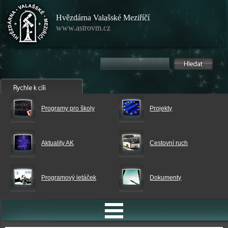
Hvězdárna Valašské Meziříčí
www.astrovm.cz
Programy pro školy
Projekty
Aktuality AK
Cestovní ruch
Programový letáček
Dokumenty