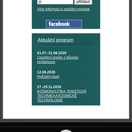
Více informací o zasílání novinek
Aktuální program
01.07.-31.08.2026
Uzavření areálu z důvodu
revitalizace
12.08.2026
Hvězdný duel
27.-29.11.2026
KOSMONAUTIKA, RAKETOVÁ
TECHNIKA A KOSMICKÉ
TECHNOLOGIE