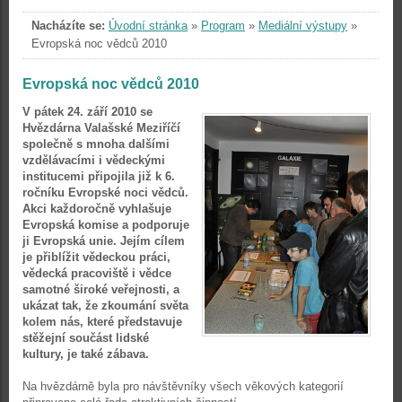
Nacházíte se:
Úvodní stránka
»
Program
»
Mediální výstupy
»
Evropská noc vědců 2010
Evropská noc vědců 2010
V pátek 24. září 2010 se
Hvězdárna Valašské Meziříčí
společně s mnoha dalšími
vzdělávacími i vědeckými
institucemi připojila již k 6.
ročníku Evropské noci vědců.
Akci každoročně vyhlašuje
Evropská komise a podporuje
ji Evropská unie. Jejím cílem
je přiblížit vědeckou práci,
vědecká pracoviště i vědce
samotné široké veřejnosti, a
ukázat tak, že zkoumání světa
kolem nás, které představuje
stěžejní součást lidské
kultury, je také zábava.
Na hvězdárně byla pro návštěvníky všech věkových kategorií