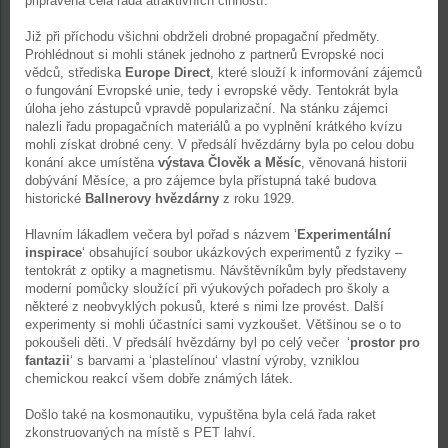
připravena celá řada atraktivních činností.
Již při příchodu všichni obdrželi drobné propagační předměty.
Prohlédnout si mohli stánek jednoho z partnerů Evropské noci
vědců, střediska
Europe Direct
, které slouží k informování zájemců
o fungování Evropské unie, tedy i evropské vědy. Tentokrát byla
úloha jeho zástupců vpravdě popularizační. Na stánku zájemci
nalezli řadu propagačních materiálů a po vyplnění krátkého kvízu
mohli získat drobné ceny. V předsálí hvězdárny byla po celou dobu
konání akce umístěna
výstava Člověk a Měsíc
, věnovaná historii
dobývání Měsíce, a pro zájemce byla přístupná také budova
historické
Ballnerovy hvězdárny
z roku 1929.
Hlavním lákadlem večera byl pořad s názvem ‘
Experimentální
inspirace
‘ obsahující soubor ukázkových experimentů z fyziky –
tentokrát z optiky a magnetismu. Návštěvníkům byly představeny
moderní pomůcky sloužící při výukových pořadech pro školy a
některé z neobvyklých pokusů, které s nimi lze provést. Další
experimenty si mohli účastníci sami vyzkoušet. Většinou se o to
pokoušeli děti. V předsálí hvězdárny byl po celý večer ‘
prostor pro
fantazii
‘ s barvami a ‘plastelínou‘ vlastní výroby, vzniklou
chemickou reakcí všem dobře známých látek.
Došlo také na kosmonautiku, vypuštěna byla celá řada raket
zkonstruovaných na místě s PET lahví.