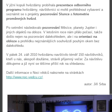
V jižní kopuli hvězdárny probíhala
prezentace odborného
programu
hvězdárny, návštěvníci si mohli prohlédnout vybavení a
seznámit se s projekty
pozorování Slunce
a
fotometrie
proměnných hvězd
.
Po setmění následovalo
pozorování
Měsíce, planety Jupiter i
jiných objektů na obloze. V letošním roce nám přálo počasí, takže
došlo nejen na pozorování dalekohledem, ale i na
orientaci na
obloze
a prohlídku nejznámějších souhvězdí pouhým okem bez
dalekohledu.
V pátek 24. záři 2010 hvězdárnu navštívilo téměř 150 návštěvníků,
kteří u nás, alespoň doufáme, strávili příjemný večer. Za návštěvu
děkujeme a již nyní se těšíme příští rok na shledanou.
Další informace o Noci vědců naleznete na stránkách
http://www.noc-vedcu.cz/
.
autor: Jiří Srba