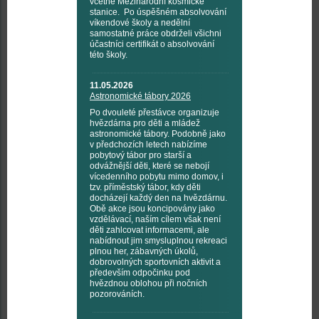
včetně Mezinárodní kosmické
stanice. Po úspěšném absolvování
víkendové školy a nedělní
samostatné práce obdrželi všichni
účastníci certifikát o absolvování
této školy.
11.05.2026
Astronomické tábory 2026
Po dvouleté přestávce organizuje
hvězdárna pro děti a mládež
astronomické tábory. Podobně jako
v předchozích letech nabízíme
pobytový tábor pro starší a
odvážnější děti, které se nebojí
vícedenního pobytu mimo domov, i
tzv. příměstský tábor, kdy děti
docházejí každý den na hvězdárnu.
Obě akce jsou koncipovány jako
vzdělávací, naším cílem však není
děti zahlcovat informacemi, ale
nabídnout jim smysluplnou rekreaci
plnou her, zábavných úkolů,
dobrovolných sportovních aktivit a
především odpočinku pod
hvězdnou oblohou při nočních
pozorováních.