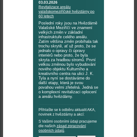
03.03.2026
Revitalizace areálu
valašskomeziříčské hvězdárny po
60 letech
Poslední roky jsou na Hvězdárně
Valašské Meziříčí ve znamení
velkých změn v základní
infrastruktuře celého areálu.
Zatím většina změn probíhala tak
trochu skrytě, ať už proto, že se
jednalo o opravy či úpravy
interiérů nebo proto, že byla
skryta za hradbou stromů. První
velkou změnou bylo vybudování
nového objektu Kulturního a
kreativního centra na ulici J. K.
Tyla a nyní se dostáváme do
další etapy, která je svou
povahou velmi zřetelná. Jedná se
o komplexní revitalizaci oplocení
a areálu hvězdárny.
Přihlašte se k odběru aktualit AKA,
novinek z hvězdárny a akcí:
S Vašimi osobními údaji pracujeme
dle našich
zásad zpracování
osobních údajů
.