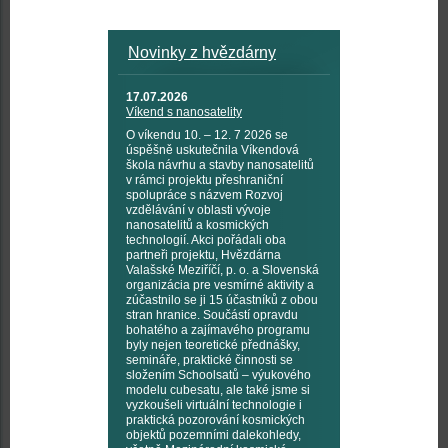
Novinky z hvězdárny
17.07.2026
Víkend s nanosatelity
O víkendu 10. – 12. 7 2026 se
úspěšně uskutečnila Víkendová
škola návrhu a stavby nanosatelitů
v rámci projektu přeshraniční
spolupráce s názvem Rozvoj
vzdělávání v oblasti vývoje
nanosatelitů a kosmických
technologií. Akci pořádali oba
partneři projektu, Hvězdárna
Valašské Meziříčí, p. o. a Slovenská
organizácia pre vesmírné aktivity a
zúčastnilo se ji 15 účastníků z obou
stran hranice. Součástí opravdu
bohatého a zajímavého programu
byly nejen teoretické přednášky,
semináře, praktické činnosti se
složením Schoolsatů – výukového
modelu cubesatu, ale také jsme si
vyzkoušeli virtuální technologie i
praktická pozorování kosmických
objektů pozemními dalekohledy,