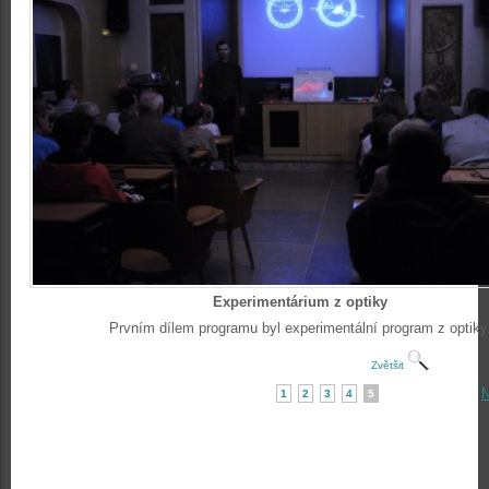
Experimentárium z optiky
Prvním dílem programu byl experimentální program z optiky
Zvětšit
N
1
2
3
4
5