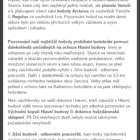
Slunce, které celý den nepřekryl jediný mráček, ale
planetu Venuši
a k překvapení všech také
hvězdy Arcturus
ze souhvězdí Pastýře
či
Regulus
ze souhvězdí Lva. Pozorování hvězd na modré denní
obloze bylo pro většinu příchozích velkým zážitkem a svým
způsobem i záhadou.
Pozorování naší nejbližší hvězdy probíhalo tentokráte pomocí
dalekohledů umístěných na ochoze Hlavní budovy
, který je
veřejnosti po celý zbytek roku nepřístupný. Slunce se nenechalo
zahanbit a ukázalo pozorovatelům nádherné protuberance, velké
množství slunečních skvrn a také silnou erupci, kterou se před
zraky návštěvníků podařilo vyfotit v Jižní budově - odborném
pracovišti. Další z dalekohledů na ochozu byl namířen na 3,5 km
vzdálenou rozhlednu nedaleko obce Jarcová. Velký ohlas měl
pohled z ochozu také na Ballnerovu hvězdárnu a na park obklopující
hvězdárnu.
Mezi návštěvníky se našli dokonce i takoví, kteří zatoužili v Hlavní
budově vidět novou pozorovací techniku pro odborná pozorování ve
Východní kopuli Hlavní budovy či dokonce hvězdárenské
sklepení
. Při Dni otevřených dveří nebylo možné takovýmto
požadavkům nevyhovět.
V
Jižní budově - odborném pracovišti
, kam kroky návštěvníků
zavítají také jen zřídkakdy, byly představeny odborné programy