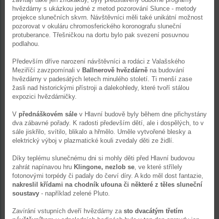
hvězdárny s ukázkou jedné z metod pozorování Slunce - metody
projekce slunečních skvrn. Návštěvníci měli také unikátní možnost
pozorovat v okuláru chromosferického koronografu sluneční
protuberance. Třešničkou na dortu bylo pak svezení posuvnou
podlahou.
Především dříve narození návštěvníci a rodáci z Valašského
Meziříčí zavzpomínali v
Ballnerově hvězdárně
na budování
hvězdárny v padesátých letech minulého století. Ti menší zase
žasli nad historickými přístroji a dalekohledy, které tvoří stálou
expozici hvězdárničky.
V
přednáškovém sále
v Hlavní budově byly během dne přichystány
dva zábavné pořady. K radosti především dětí, ale i dospělých, to v
sále jiskřilo, svítilo, blikalo a hřmělo. Uměle vytvořené blesky a
elektrický výboj v plazmatické kouli zvedaly děti ze židlí.
Díky teplému slunečnému dni si mohly děti před Hlavní budovou
zahrát napínavou hru
Klingone, nezlob se
, ve které střílely
fotonovými torpédy či padaly do červí díry. A kdo měl dost fantazie,
nakreslil křídami na chodník ufouna
či některé z těles sluneční
soustavy
- například zelené Pluto.
Zavírání vstupních dveří hvězdárny za
sto dvacátým třetím