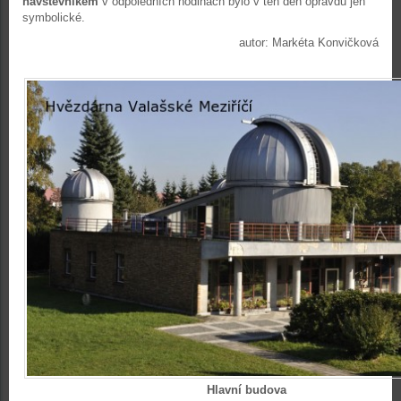
návštěvníkem
v odpoledních hodinách bylo v ten den opravdu jen
symbolické.
autor: Markéta Konvičková
Hlavní budova