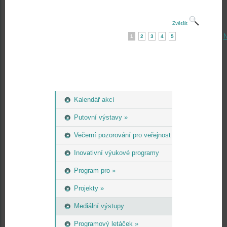
Zvětšit
N
1
2
3
4
5
Kalendář akcí
Putovní výstavy »
Večerní pozorování pro veřejnost
Inovativní výukové programy
Program pro »
Projekty »
Mediální výstupy
Programový letáček »