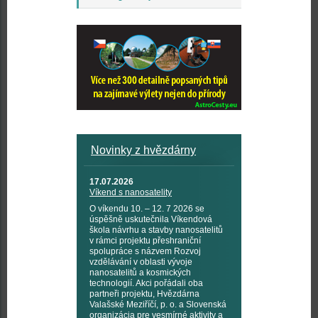
Novinky z hvězdárny
17.07.2026
Víkend s nanosatelity
O víkendu 10. – 12. 7 2026 se
úspěšně uskutečnila Víkendová
škola návrhu a stavby nanosatelitů
v rámci projektu přeshraniční
spolupráce s názvem Rozvoj
vzdělávání v oblasti vývoje
nanosatelitů a kosmických
technologií. Akci pořádali oba
partneři projektu, Hvězdárna
Valašské Meziříčí, p. o. a Slovenská
organizácia pre vesmírné aktivity a