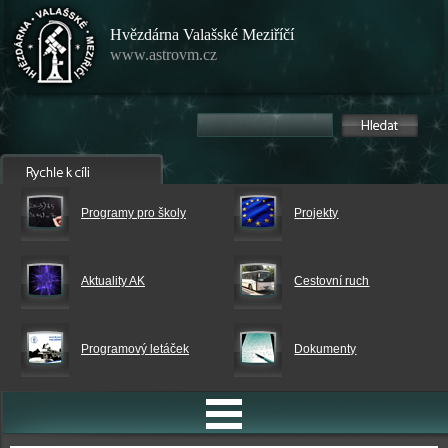
Hvězdárna Valašské Meziříčí
www.astrovm.cz
Programy pro školy
Projekty
Aktuality AK
Cestovní ruch
Programový letáček
Dokumenty