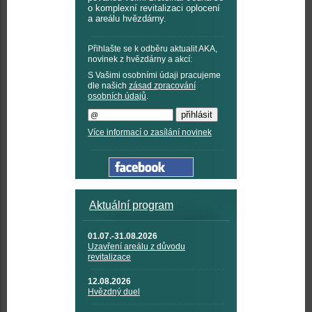
o komplexní revitalizaci oplocení
a areálu hvězdárny.
Přihlašte se k odběru aktualit AKA,
novinek z hvězdárny a akcí:
S Vašimi osobními údaji pracujeme
dle našich
zásad zpracování
osobních údajů
.
Více informací o zasílání novinek
Aktuální program
01.07.-31.08.2026
Uzavření areálu z důvodu
revitalizace
12.08.2026
Hvězdný duel