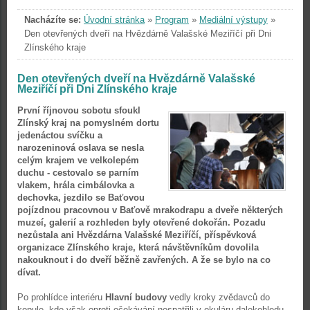
Nacházíte se:
Úvodní stránka
»
Program
»
Mediální výstupy
»
Den otevřených dveří na Hvězdárně Valašské Meziříčí při Dni
Zlínského kraje
Den otevřených dveří na Hvězdárně Valašské
Meziříčí při Dni Zlínského kraje
První říjnovou sobotu sfoukl
Zlínský kraj na pomyslném dortu
jedenáctou svíčku a
narozeninová oslava se nesla
celým krajem ve velkolepém
duchu - cestovalo se parním
vlakem, hrála cimbálovka a
dechovka, jezdilo se Baťovou
pojízdnou pracovnou v Baťově mrakodrapu a dveře některých
muzeí, galerií a rozhleden byly otevřené dokořán. Pozadu
nezůstala ani Hvězdárna Valašské Meziříčí, příspěvková
organizace Zlínského kraje, která návštěvníkům dovolila
nakouknout i do dveří běžně zavřených. A že se bylo na co
dívat.
Po prohlídce interiéru
Hlavní budovy
vedly kroky zvědavců do
kopule, kde však oproti očekávání nespatřili v okuláru dalekohledu