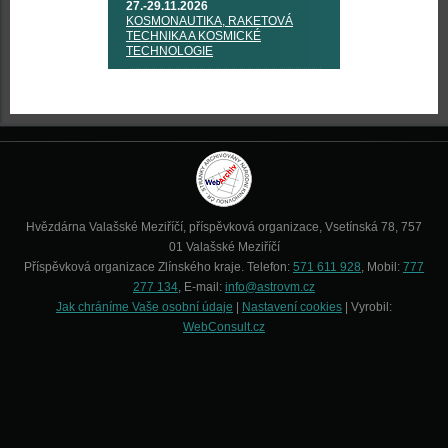
27.-29.11.2026
KOSMONAUTIKA, RAKETOVÁ
TECHNIKA A KOSMICKÉ
TECHNOLOGIE
Hvězdárna Valašské Meziříčí, příspěvková organizace, Vsetínská 78, 757
01 Valašské Meziříčí
Příspěvková organizace Zlínského kraje. Telefon:
571 611 928
, Mobil:
777
277 134
, E-mail:
info@astrovm.cz
Jak chráníme Vaše osobní údaje
|
Nastavení cookies
| Vyrobil:
WebConsult.cz