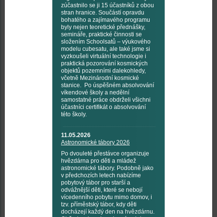
zúčastnilo se ji 15 účastníků z obou
stran hranice. Součástí opravdu
bohatého a zajímavého programu
byly nejen teoretické přednášky,
semináře, praktické činnosti se
složením Schoolsatů – výukového
modelu cubesatu, ale také jsme si
vyzkoušeli virtuální technologie i
praktická pozorování kosmických
objektů pozemními dalekohledy,
včetně Mezinárodní kosmické
stanice. Po úspěšném absolvování
víkendové školy a nedělní
samostatné práce obdrželi všichni
účastníci certifikát o absolvování
této školy.
11.05.2026
Astronomické tábory 2026
Po dvouleté přestávce organizuje
hvězdárna pro děti a mládež
astronomické tábory. Podobně jako
v předchozích letech nabízíme
pobytový tábor pro starší a
odvážnější děti, které se nebojí
vícedenního pobytu mimo domov, i
tzv. příměstský tábor, kdy děti
docházejí každý den na hvězdárnu.