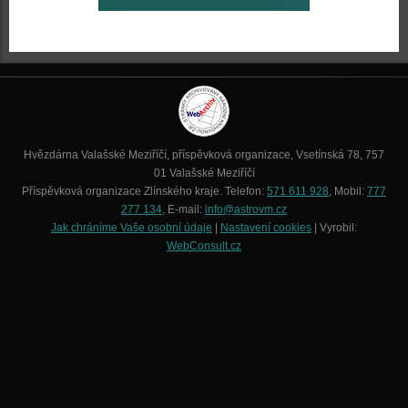
Hvězdárna Valašské Meziříčí, příspěvková organizace, Vsetínská 78, 757
01 Valašské Meziříčí
Příspěvková organizace Zlínského kraje. Telefon:
571 611 928
, Mobil:
777
277 134
, E-mail:
info@astrovm.cz
Jak chráníme Vaše osobní údaje
|
Nastavení cookies
| Vyrobil:
WebConsult.cz