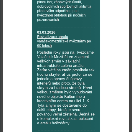
plnou her, zábavných úkolů,
dobrovolných sportovních aktivit a
především odpočinku pod
hvězdnou oblohou při nočních
pozorováních.
03.03.2026
Revitalizace areálu
valašskomeziříčské hvězdárny po
60 letech
Poslední roky jsou na Hvězdárně
Valašské Meziříčí ve znamení
velkých změn v základní
infrastruktuře celého areálu.
Zatím většina změn probíhala tak
trochu skrytě, ať už proto, že se
jednalo o opravy či úpravy
interiérů nebo proto, že byla
skryta za hradbou stromů. První
velkou změnou bylo vybudování
nového objektu Kulturního a
kreativního centra na ulici J. K.
Tyla a nyní se dostáváme do
další etapy, která je svou
povahou velmi zřetelná. Jedná se
o komplexní revitalizaci oplocení
a areálu hvězdárny.