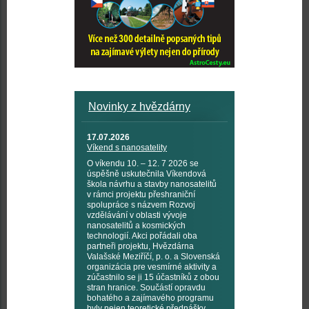
Novinky z hvězdárny
17.07.2026
Víkend s nanosatelity
O víkendu 10. – 12. 7 2026 se
úspěšně uskutečnila Víkendová
škola návrhu a stavby nanosatelitů
v rámci projektu přeshraniční
spolupráce s názvem Rozvoj
vzdělávání v oblasti vývoje
nanosatelitů a kosmických
technologií. Akci pořádali oba
partneři projektu, Hvězdárna
Valašské Meziříčí, p. o. a Slovenská
organizácia pre vesmírné aktivity a
zúčastnilo se ji 15 účastníků z obou
stran hranice. Součástí opravdu
bohatého a zajímavého programu
byly nejen teoretické přednášky,