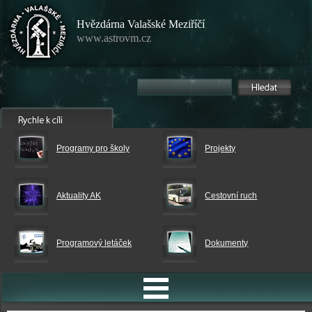
Hvězdárna Valašské Meziříčí
www.astrovm.cz
Programy pro školy
Projekty
Aktuality AK
Cestovní ruch
Programový letáček
Dokumenty