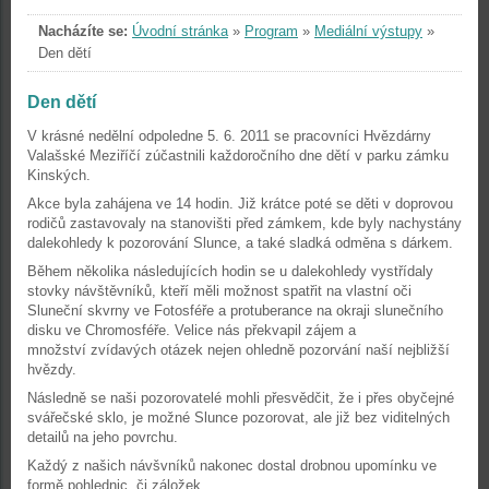
Nacházíte se:
Úvodní stránka
»
Program
»
Mediální výstupy
»
Den dětí
Den dětí
V krásné nedělní odpoledne 5. 6. 2011 se pracovníci Hvězdárny
Valašské Meziříčí zúčastnili každoročního dne dětí v parku zámku
Kinských.
Akce byla zahájena ve 14 hodin. Již krátce poté se děti v doprovou
rodičů zastavovaly na stanovišti před zámkem, kde byly nachystány
dalekohledy k pozorování Slunce, a také sladká odměna s dárkem.
Během několika následujících hodin se u dalekohledy vystřídaly
stovky návštěvníků, kteří měli možnost spatřit na vlastní oči
Sluneční skvrny ve Fotosféře a protuberance na okraji slunečního
disku ve Chromosféře. Velice nás překvapil zájem a
množství zvídavých otázek nejen ohledně pozorvání naší nejbližší
hvězdy.
Následně se naši pozorovatelé mohli přesvědčit, že i přes obyčejné
svářečské sklo, je možné Slunce pozorovat, ale již bez viditelných
detailů na jeho povrchu.
Každý z našich návšvníků nakonec dostal drobnou upomínku ve
formě pohlednic, či záložek.