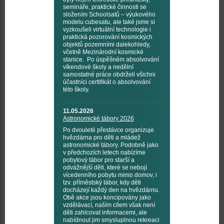
semináře, praktické činnosti se
složením Schoolsatů – výukového
modelu cubesatu, ale také jsme si
vyzkoušeli virtuální technologie i
praktická pozorování kosmických
objektů pozemními dalekohledy,
včetně Mezinárodní kosmické
stanice. Po úspěšném absolvování
víkendové školy a nedělní
samostatné práce obdrželi všichni
účastníci certifikát o absolvování
této školy.
11.05.2026
Astronomické tábory 2026
Po dvouleté přestávce organizuje
hvězdárna pro děti a mládež
astronomické tábory. Podobně jako
v předchozích letech nabízíme
pobytový tábor pro starší a
odvážnější děti, které se nebojí
vícedenního pobytu mimo domov, i
tzv. příměstský tábor, kdy děti
docházejí každý den na hvězdárnu.
Obě akce jsou koncipovány jako
vzdělávací, naším cílem však není
děti zahlcovat informacemi, ale
nabídnout jim smysluplnou rekreaci