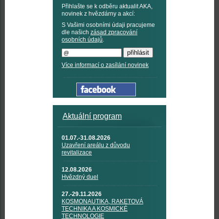
Přihlašte se k odběru aktualit AKA,
novinek z hvězdárny a akcí:
S Vašimi osobními údaji pracujeme
dle našich
zásad zpracování
osobních údajů
.
Více informací o zasílání novinek
Aktuální program
01.07.-31.08.2026
Uzavření areálu z důvodu
revitalizace
12.08.2026
Hvězdný duel
27.-29.11.2026
KOSMONAUTIKA, RAKETOVÁ
TECHNIKA A KOSMICKÉ
TECHNOLOGIE