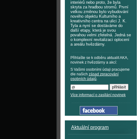
interiérů nebo proto, že byla
skryta za hradbou stromů. První
velkou změnou bylo vybudování
nového objektu Kulturního a
kreativního centra na ulici J. K.
Tyla a nyní se dostáváme do
další etapy, která je svou
povahou velmi zřetelná. Jedná se
o komplexní revitalizaci oplocení
a areálu hvězdárny.
Přihlašte se k odběru aktualit AKA,
novinek z hvězdárny a akcí:
S Vašimi osobními údaji pracujeme
dle našich
zásad zpracování
osobních údajů
.
Více informací o zasílání novinek
Aktuální program