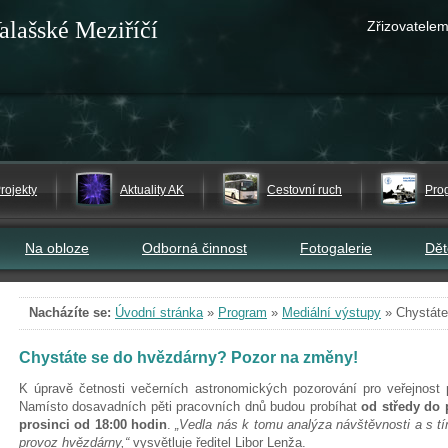
alašské Meziříčí
Zřizovatelem
rojekty
Aktuality AK
Cestovní ruch
Pro
Na obloze
Odborná činnost
Fotogalerie
Dě
Nacházíte se:
Úvodní stránka
»
Program
»
Mediální výstupy
»
Chystáte
Chystáte se do hvězdárny? Pozor na změny!
K úpravě četnosti večerních astronomických pozorování pro veřejnost 
Namísto dosavadních pěti pracovních dnů budou probíhat
od středy do p
prosinci od 18:00 hodin
.
„Vedla nás k tomu analýza návštěvnosti a s t
provoz hvězdárny,“
vysvětluje ředitel Libor Lenža.