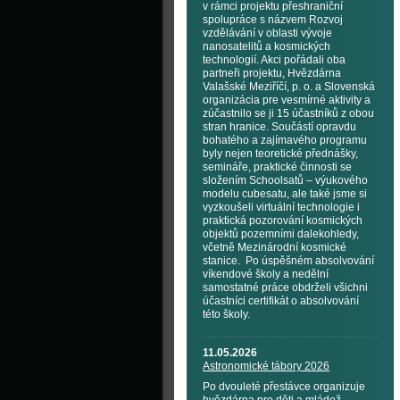
v rámci projektu přeshraniční
spolupráce s názvem Rozvoj
vzdělávání v oblasti vývoje
nanosatelitů a kosmických
technologií. Akci pořádali oba
partneři projektu, Hvězdárna
Valašské Meziříčí, p. o. a Slovenská
organizácia pre vesmírné aktivity a
zúčastnilo se ji 15 účastníků z obou
stran hranice. Součástí opravdu
bohatého a zajímavého programu
byly nejen teoretické přednášky,
semináře, praktické činnosti se
složením Schoolsatů – výukového
modelu cubesatu, ale také jsme si
vyzkoušeli virtuální technologie i
praktická pozorování kosmických
objektů pozemními dalekohledy,
včetně Mezinárodní kosmické
stanice. Po úspěšném absolvování
víkendové školy a nedělní
samostatné práce obdrželi všichni
účastníci certifikát o absolvování
této školy.
11.05.2026
Astronomické tábory 2026
Po dvouleté přestávce organizuje