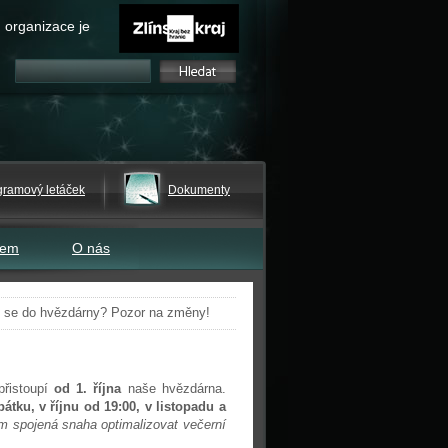
 organizace je
gramový letáček
Dokumenty
tem
O nás
 se do hvězdárny? Pozor na změny!
přistoupí
od 1. října
naše hvězdárna.
átku, v říjnu od 19:00, v listopadu a
ím spojená snaha optimalizovat večerní