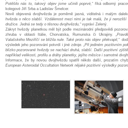
Potěšilo nás to, takový objev jsme učinili poprvé,“
říká odborný pracov
kolegové Jiří Srba a Ladislav Šmelcer.
Nově objevená dvojhvězda je poměrně jasná, viditelná i malým dale
hvězda o něco slabší. Vzdálenost mezi nimi je tak malá, že ji nerozliš
družice. Jedná se tedy o těsnou dvojhvězdu,“
vypráví Zelený.
Zákryt hvězdy planetkou měl být podle mezinárodní předpovědi pozorovate
zhruba v oblasti Itálie, Chorvatska, Rumunska či Ukrajiny.
„Pravd
Valašského Meziříčí se blížila nule. Také proto nás objev překvapil,“
dodá
výsledek jeho pozorování potvrdí i jiné zdroje.
„Při jediném pozitivním po
blízko pozorované hvězdy se nachází druhá, slabší. Další pozitivní zjišt
například velikosti, profilu a dráhy planetky, jejího měsíce i samotné dvoj
Informace, že by novou dvojhvězdu spatřil někdo další, prozatím chyb
European Asteroidal Occultation Network nějaké pozitivní výsledky pozoro