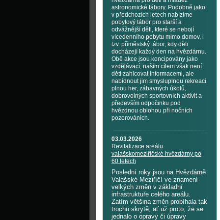
hvězdárna pro děti a mládež
astronomické tábory. Podobně jako
v předchozích letech nabízíme
pobytový tábor pro starší a
odvážnější děti, které se nebojí
vícedenního pobytu mimo domov, i
tzv. příměstský tábor, kdy děti
docházejí každý den na hvězdárnu.
Obě akce jsou koncipovány jako
vzdělávací, naším cílem však není
děti zahlcovat informacemi, ale
nabídnout jim smysluplnou rekreaci
plnou her, zábavných úkolů,
dobrovolných sportovních aktivit a
především odpočinku pod
hvězdnou oblohou při nočních
pozorováních.
03.03.2026
Revitalizace areálu
valašskomeziříčské hvězdárny po
60 letech
Poslední roky jsou na Hvězdárně
Valašské Meziříčí ve znamení
velkých změn v základní
infrastruktuře celého areálu.
Zatím většina změn probíhala tak
trochu skrytě, ať už proto, že se
jednalo o opravy či úpravy