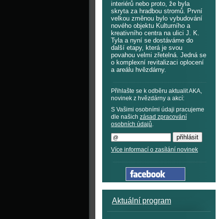
interiérů nebo proto, že byla
skryta za hradbou stromů. První
velkou změnou bylo vybudování
nového objektu Kulturního a
kreativního centra na ulici J. K.
Tyla a nyní se dostáváme do
další etapy, která je svou
povahou velmi zřetelná. Jedná se
o komplexní revitalizaci oplocení
a areálu hvězdárny.
Přihlašte se k odběru aktualit AKA,
novinek z hvězdárny a akcí:
S Vašimi osobními údaji pracujeme
dle našich
zásad zpracování
osobních údajů
.
Více informací o zasílání novinek
Aktuální program