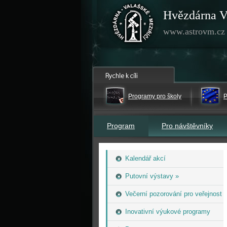
Hvězdárna V
www.astrovm.cz
Programy pro školy
P
Program
Pro návštěvníky
Kalendář akcí
Putovní výstavy »
Večerní pozorování pro veřejnost
Inovativní výukové programy