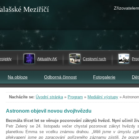
alašské Meziříčí
Zřizovatelem
rojekty
Aktuality AK
Cestovní ruch
Pro
Na obloze
Odborná činnost
Fotogalerie
Dě
Nacházíte se:
Úvodní stránka
»
Program
»
Mediální výstupy
»
Astronom
Astronom objevil novou dvojhvězdu
Bezmála třicet let se věnuje pozorování zákrytů hvězd. Nyní učinil živ
Petr Zelený se 24. listopadu večer chystal pozorovat zákryt hvězdy
planetkou Emma se vcelku známou drahou.
„Měli jsme v úmyslu zpř
překvapení jsme po zpracování pořízeného záznamu zjistili, že pozo