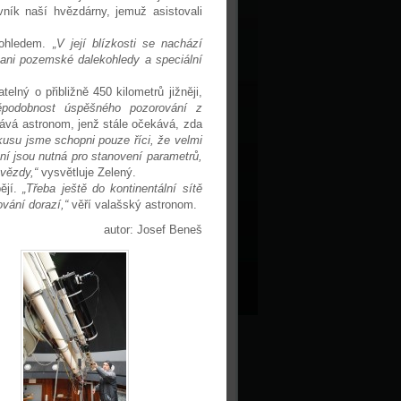
ník naší hvězdárny, jemuž asistovali
kohledem.
„V její blízkosti se nachází
í ani pozemské dalekohledy a speciální
lný o přibližně 450 kilometrů jižněji,
ěpodobnost úspěšného pozorování z
vá astronom, jenž stále očekává, zda
kusu jsme schopni pouze říci, že velmi
ění jsou nutná pro stanovení parametrů,
hvězdy,“
vysvětluje Zelený.
ějí.
„Třeba ještě do kontinentální sítě
vání dorazí,“
věří valašský astronom.
autor: Josef Beneš