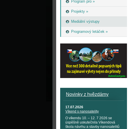
Program pro »
Projekty »
Mediální výstupy
Programový letáček »
Novinky z hvězdárny
17.07.2026
Víkend s nanosatelity
O víkendu 10. – 12. 7 2026 se
úspěšně uskutečnila Víkendová
škola návrhu a stavby nanosatelitů