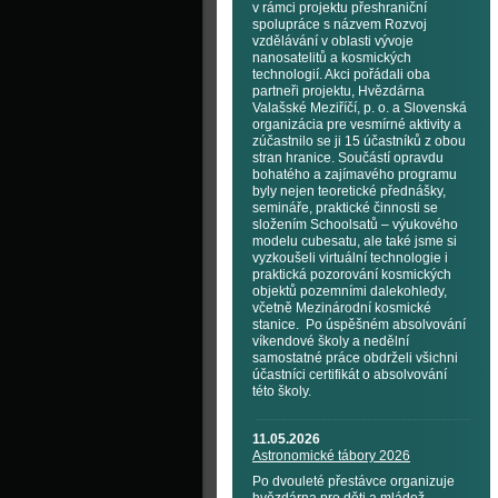
v rámci projektu přeshraniční
spolupráce s názvem Rozvoj
vzdělávání v oblasti vývoje
nanosatelitů a kosmických
technologií. Akci pořádali oba
partneři projektu, Hvězdárna
Valašské Meziříčí, p. o. a Slovenská
organizácia pre vesmírné aktivity a
zúčastnilo se ji 15 účastníků z obou
stran hranice. Součástí opravdu
bohatého a zajímavého programu
byly nejen teoretické přednášky,
semináře, praktické činnosti se
složením Schoolsatů – výukového
modelu cubesatu, ale také jsme si
vyzkoušeli virtuální technologie i
praktická pozorování kosmických
objektů pozemními dalekohledy,
včetně Mezinárodní kosmické
stanice. Po úspěšném absolvování
víkendové školy a nedělní
samostatné práce obdrželi všichni
účastníci certifikát o absolvování
této školy.
11.05.2026
Astronomické tábory 2026
Po dvouleté přestávce organizuje