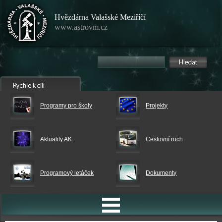
Hvězdárna Valašské Meziříčí
www.astrovm.cz
Programy pro školy
Projekty
Aktuality AK
Cestovní ruch
Programový letáček
Dokumenty