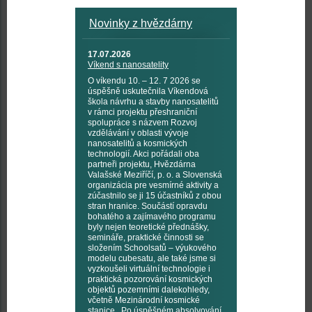
Novinky z hvězdárny
17.07.2026
Víkend s nanosatelity
O víkendu 10. – 12. 7 2026 se
úspěšně uskutečnila Víkendová
škola návrhu a stavby nanosatelitů
v rámci projektu přeshraniční
spolupráce s názvem Rozvoj
vzdělávání v oblasti vývoje
nanosatelitů a kosmických
technologií. Akci pořádali oba
partneři projektu, Hvězdárna
Valašské Meziříčí, p. o. a Slovenská
organizácia pre vesmírné aktivity a
zúčastnilo se ji 15 účastníků z obou
stran hranice. Součástí opravdu
bohatého a zajímavého programu
byly nejen teoretické přednášky,
semináře, praktické činnosti se
složením Schoolsatů – výukového
modelu cubesatu, ale také jsme si
vyzkoušeli virtuální technologie i
praktická pozorování kosmických
objektů pozemními dalekohledy,
včetně Mezinárodní kosmické
stanice. Po úspěšném absolvování