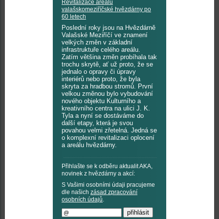
Revitalizace areálu
valašskomeziříčské hvězdárny po
60 letech
Poslední roky jsou na Hvězdárně
Valašské Meziříčí ve znamení
velkých změn v základní
infrastruktuře celého areálu.
Zatím většina změn probíhala tak
trochu skrytě, ať už proto, že se
jednalo o opravy či úpravy
interiérů nebo proto, že byla
skryta za hradbou stromů. První
velkou změnou bylo vybudování
nového objektu Kulturního a
kreativního centra na ulici J. K.
Tyla a nyní se dostáváme do
další etapy, která je svou
povahou velmi zřetelná. Jedná se
o komplexní revitalizaci oplocení
a areálu hvězdárny.
Přihlašte se k odběru aktualit AKA,
novinek z hvězdárny a akcí:
S Vašimi osobními údaji pracujeme
dle našich
zásad zpracování
osobních údajů
.