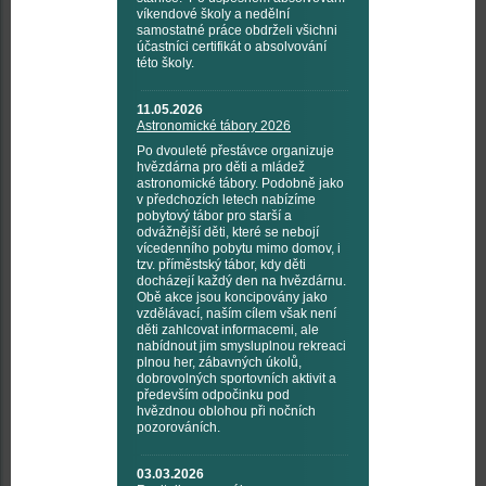
víkendové školy a nedělní
samostatné práce obdrželi všichni
účastníci certifikát o absolvování
této školy.
11.05.2026
Astronomické tábory 2026
Po dvouleté přestávce organizuje
hvězdárna pro děti a mládež
astronomické tábory. Podobně jako
v předchozích letech nabízíme
pobytový tábor pro starší a
odvážnější děti, které se nebojí
vícedenního pobytu mimo domov, i
tzv. příměstský tábor, kdy děti
docházejí každý den na hvězdárnu.
Obě akce jsou koncipovány jako
vzdělávací, naším cílem však není
děti zahlcovat informacemi, ale
nabídnout jim smysluplnou rekreaci
plnou her, zábavných úkolů,
dobrovolných sportovních aktivit a
především odpočinku pod
hvězdnou oblohou při nočních
pozorováních.
03.03.2026