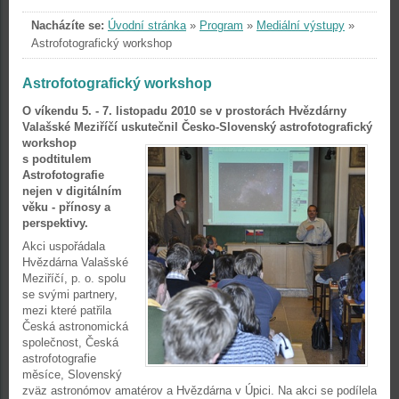
Nacházíte se:
Úvodní stránka
»
Program
»
Mediální výstupy
»
Astrofotografický workshop
Astrofotografický workshop
O víkendu 5. - 7. listopadu 2010 se v prostorách Hvězdárny
Valašské Meziříčí uskutečnil Česko-Slovenský astrofotografický
workshop
s podtitulem
Astrofotografie
nejen v digitálním
věku - přínosy a
perspektivy.
Akci uspořádala
Hvězdárna Valašské
Meziříčí, p. o. spolu
se svými partnery,
mezi které patřila
Česká astronomická
společnost, Česká
astrofotografie
měsíce, Slovenský
zväz astronómov amatérov a Hvězdárna v Úpici. Na akci se podílela