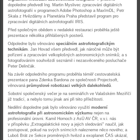
dopoledne předvedl Ing. Martin Myslivec zpracování digitálních
astrofotografií v programech Adobe Photoshop a MaxImDL; Petr
Skala z Hvězdárny a Planetária Praha představil program pro
zpracování digitálních astrofotografií IRIS.
Před společným obědem v nedaleké restauraci proběhla ještě
prezentace několika přihlášených posterů.
Odpoledne bylo věnováno
speciálním astrofotografickým
technikám
. Jan Hovad všem předvedl, jak náročné může být
pořízení a zpracování velkoplošných astronomických snímků; a s
fotografováním souhvězdí seznámil i nezasvěceného posluchače
Peter Delinčák.
Na závěr odpoledního programu proběhla téměř cestovatelská
prezentace pana Zdenka Bardona ze společnosti Projectsoft,
věnovaná
průmyslové robotizaci velkých dalekohledů
.
Sobotní společenský večer je na seminářích ve Valašském Meziříčí
již tradicí, a nebylo tomu jinak ani při této příležitosti.
Nedělní dopoledne pak bylo věnováno využití
moderní
astrofotografie při astronomickém výzkumu
nejen na
profesionální úrovni. Kamil Hornoch z AsÚ AV ČR, v.v.i. nás
v příspěvku „Extragalaktické novy a jejich sledování" naučil, jak
postupovat, pokud na svých snímcích nalezneme něco nového; a
Luboš Brát ze Sekce proměnných hvězd a exoplanet ČAS ukázal,