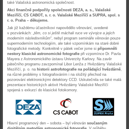
také Valašská astronomická společnost.
Akci finančně podpořily společnosti DEZA, a. s., Valašské
Meziříčí, CS CABOT, s. r. o. Valašské Meziříčí a SUPRA, spol. s
r. o. Praha – děkujeme.
Jak již každému účastníkovi napovědělo věnování, uvedené
v pozvánkách: „
těm, co si ještě máchali ruce ve vývojce a jejich
moderním následovníkům
“, nebyl program semináře věnován pouze
supermoderním technologiím, ale také vzpomínkám na staré dobré
fotografické metody. Konkrétně v pátek večer jsme si
připomněli
nestory klasické astronomické fotografie
při vzpomínce Dr. Pavla
Mayera z Astronomického ústavu Univerzity Karlovy. Na zavěr
pátečního programu zavzpomínal Libor Lenža z Hvězdárny Valašské
Meziříčí, p. o. na
historii astrofotografie na pořádající hvězdárně
,
na různé problémy s fotografováním i na složitý přechod na
pozorování elektronickými detektory CCD. Uskutečnila se také malá
prezentace historických aktivit Hvězdárny Valašské Meziříčí
spojená s exkurzí do klasické fotokomory.
Hlavní programový den – sobota – byl věnován
současným
digitálním metodám astronomické fotografie
. V průběhu