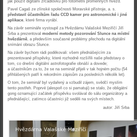
jak použít digitální zrcadlovku pro fotometrii proměnných hvězd.
Pavel Cagaš ze zlínské společnosti Moravské přístroje, a. s.
představil účastníkům řadu CCD kamer pro astronomické i jiné
aplikace
, které firma vyrábí.
Na závěr semináře vystoupil za Hvězdárnu Valašské Meziříčí Jiří
Srba a prezentoval
moderní metody pozorování Slunce na místní
hvězdárně
, a především současné problémy přechodu na digitální
snímání obrazu Slunce.
Na závěr bychom rádi poděkovali: všem přednášejícím za
prezentované příspěvky, které rozhodně rozšířili naše představy o
tom, co dnešní digitální astrofotografie obnáší a dovede;
a
účastníkům za to, že se na seminář přijeli v tak hojném počtu (54
přihlášených patří k rekordním zápisům za posledních několik let).
O tom, že seminář byl vydařený a vzbudil zájem, svědčí myslím
tento postřeh. Poprvé (alespoň co si pamatuji) se stalo, že obligátní
gong oznamující začátek příspěvku svolával do sálu organizátory a
přednášející, zatímco účastníci již seděli na svých místech.
autor: Jiří Srba