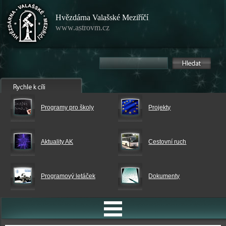
Hvězdárna Valašské Meziříčí
www.astrovm.cz
Programy pro školy
Projekty
Aktuality AK
Cestovní ruch
Programový letáček
Dokumenty