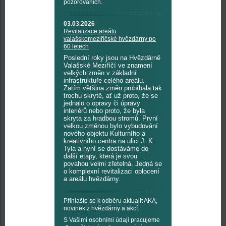
pozorováních.
03.03.2026
Revitalizace areálu
valašskomeziříčské hvězdárny po
60 letech
Poslední roky jsou na Hvězdárně
Valašské Meziříčí ve znamení
velkých změn v základní
infrastruktuře celého areálu.
Zatím většina změn probíhala tak
trochu skrytě, ať už proto, že se
jednalo o opravy či úpravy
interiérů nebo proto, že byla
skryta za hradbou stromů. První
velkou změnou bylo vybudování
nového objektu Kulturního a
kreativního centra na ulici J. K.
Tyla a nyní se dostáváme do
další etapy, která je svou
povahou velmi zřetelná. Jedná se
o komplexní revitalizaci oplocení
a areálu hvězdárny.
Přihlašte se k odběru aktualit AKA,
novinek z hvězdárny a akcí:
S Vašimi osobními údaji pracujeme