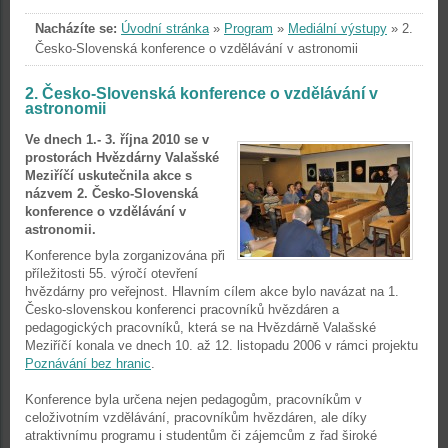
Nacházíte se:
Úvodní stránka
»
Program
»
Mediální výstupy
»
2.
Česko-Slovenská konference o vzdělávání v astronomii
2. Česko-Slovenská konference o vzdělávání v
astronomii
Ve dnech 1.- 3. října 2010 se v
prostorách Hvězdárny Valašské
Meziříčí uskutečnila akce s
názvem 2. Česko-Slovenská
konference o vzdělávání v
astronomii.
Konference byla zorganizována při
příležitosti 55. výročí otevření
hvězdárny pro veřejnost. Hlavním cílem akce bylo navázat na 1.
Česko-slovenskou konferenci pracovníků hvězdáren a
pedagogických pracovníků, která se na Hvězdárně Valašské
Meziříčí konala ve dnech 10. až 12. listopadu 2006 v rámci projektu
Poznávání bez hranic
.
Konference byla určena nejen pedagogům, pracovníkům v
celoživotním vzdělávání, pracovníkům hvězdáren, ale díky
atraktivnímu programu i studentům či zájemcům z řad široké