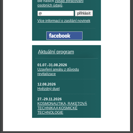
dle našich
zásad zpracování
osobních údajů
.
Více informací o zasílání novinek
Aktuální program
01.07.-31.08.2026
Uzavření areálu z důvodu
revitalizace
12.08.2026
Hvězdný duel
27.-29.11.2026
KOSMONAUTIKA, RAKETOVÁ
TECHNIKA A KOSMICKÉ
TECHNOLOGIE