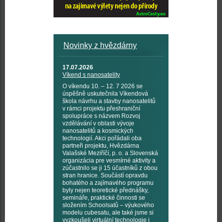
Novinky z hvězdárny
17.07.2026
Víkend s nanosatelity
O víkendu 10. – 12. 7 2026 se
úspěšně uskutečnila Víkendová
škola návrhu a stavby nanosatelitů
v rámci projektu přeshraniční
spolupráce s názvem Rozvoj
vzdělávání v oblasti vývoje
nanosatelitů a kosmických
technologií. Akci pořádali oba
partneři projektu, Hvězdárna
Valašské Meziříčí, p. o. a Slovenská
organizácia pre vesmírné aktivity a
zúčastnilo se ji 15 účastníků z obou
stran hranice. Součástí opravdu
bohatého a zajímavého programu
byly nejen teoretické přednášky,
semináře, praktické činnosti se
složením Schoolsatů – výukového
modelu cubesatu, ale také jsme si
vyzkoušeli virtuální technologie i