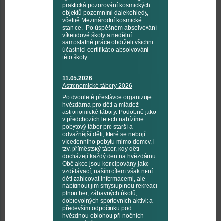
praktická pozorování kosmických
objektů pozemními dalekohledy,
včetně Mezinárodní kosmické
stanice. Po úspěšném absolvování
víkendové školy a nedělní
samostatné práce obdrželi všichni
účastníci certifikát o absolvování
této školy.
11.05.2026
Astronomické tábory 2026
Po dvouleté přestávce organizuje
hvězdárna pro děti a mládež
astronomické tábory. Podobně jako
v předchozích letech nabízíme
pobytový tábor pro starší a
odvážnější děti, které se nebojí
vícedenního pobytu mimo domov, i
tzv. příměstský tábor, kdy děti
docházejí každý den na hvězdárnu.
Obě akce jsou koncipovány jako
vzdělávací, naším cílem však není
děti zahlcovat informacemi, ale
nabídnout jim smysluplnou rekreaci
plnou her, zábavných úkolů,
dobrovolných sportovních aktivit a
především odpočinku pod
hvězdnou oblohou při nočních