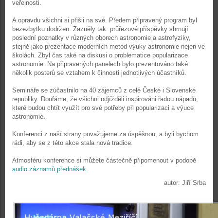
veřejnosti.
A opravdu všichni si přišli na své. Předem připravený program byl
bezezbytku dodržen. Zazněly tak průřezové příspěvky shrnují
poslední poznatky v různých oborech astronomie a astrofyziky,
stejně jako prezentace moderních metod výuky astronomie nejen ve
školách. Zbyl čas také na diskusi o problematice popularizace
astronomie. Na připravených panelech bylo prezentováno také
několik posterů se vztahem k činnosti jednotlivých účastníků.
Semináře se zúčastnilo na 40 zájemců z celé České i Slovenské
republiky. Doufáme, že všichni odjížděli inspirováni řadou nápadů,
které budou chtít využít pro své potřeby při popularizaci a výuce
astronomie.
Konferenci z naší strany považujeme za úspěšnou, a byli bychom
rádi, aby se z této akce stala nová tradice.
Atmosféru konference si můžete částečně připomenout v podobě
audio záznamů přednášek
.
autor: Jiří Srba