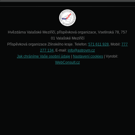
Hvězdárna Valašské Meziříčí, příspěvková organizace, Vsetínská 78, 757
01 Valašské Meziříčí
Příspěvková organizace Zlínského kraje. Telefon:
571 611 928
, Mobil:
777
277 134
, E-mail:
info@astrovm.cz
Jak chráníme Vaše osobní údaje
|
Nastavení cookies
| Vyrobil:
WebConsult.cz