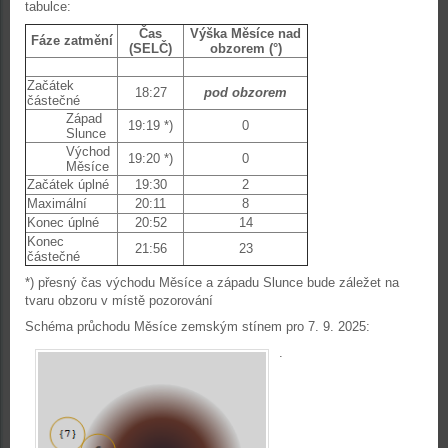
tabulce:
Čas
Výška Měsíce nad
Fáze zatmění
(SELČ)
obzorem (°)
Začátek
18:27
pod obzorem
částečné
Západ
19:19 *)
0
Slunce
Východ
19:20 *)
0
Měsíce
Začátek úplné
19:30
2
Maximální
20:11
8
Konec úplné
20:52
14
Konec
21:56
23
částečné
*) přesný čas východu Měsíce a západu Slunce bude záležet na
tvaru obzoru v místě pozorování
Schéma průchodu Měsíce zemským stínem pro 7. 9. 2025:
.