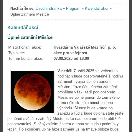
Nacházíte se:
Úvodní stránka
»
Program
»
Kalendář akcí
»
Úplné zatmění Měsíce
Kalendář akcí
Úplné zatmění Měsíce
Místo konání akce:
Hvězdárna Valašské Meziříčí, p. o.
Typ akce:
akce pro veřejnost
Termín konání akce:
07.09.2025 od 18:00
V neděli 7. září 2025
ve večerních
hodinách bude pozorovatelné 1 hodinu
22 minut trvající úplné zatmění
Měsíce. Fáze částečného zatmění
proběhne však ještě pod obzorem.
Měsíc se úplně ponoří do zemského
stínu několik málo minut po jeho
východu. Slunce bude krátce po
západu a tudíž bude obloha stále ještě
poměrně světlá a zatmělý Měsíc nízko nad obzorem bude obtížně
pozorovatelný. S přibývajícím časem a tmou se budou podmínky
lepšit. Po skončení úplné fáze zatmění už na tmavé obloze bude