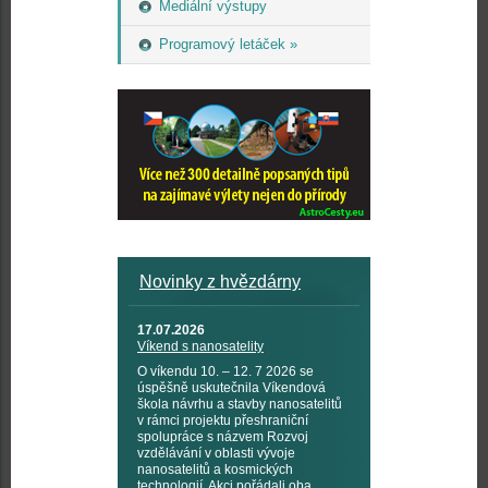
Mediální výstupy
Programový letáček »
Novinky z hvězdárny
17.07.2026
Víkend s nanosatelity
O víkendu 10. – 12. 7 2026 se
úspěšně uskutečnila Víkendová
škola návrhu a stavby nanosatelitů
v rámci projektu přeshraniční
spolupráce s názvem Rozvoj
vzdělávání v oblasti vývoje
nanosatelitů a kosmických
technologií. Akci pořádali oba