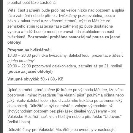
probíhat opět fáze částečná.
Větší část zatmění bude probíhat velice nízko nad obzorem a úplná
fáze zatmění nebude přímo z hvězdárny pozorovatelná, pouze
několik minut mezi a za větvemi stromů. Výstup Měsíce ze
zemského stínu (částečná fáze zatmění) již bude dostatečně
vysoko a tudíž budete moci pozorovat i dalekohledem na naší
hvězdárně.
Pozorování proběhne samozřejmě pouze za jasné
oblohy!
Program na hvězdárně:
18:00 – 20:30 prohlídka hvězdárny, dalekohledu, prezentace
„Měsíc
a jeho proměny“
20:30 – 22:00 pozorování dalekohledem, zatmění až po 21. hodině
(
pouze za jasné oblohy!
)
Vstupné obvyklé: 50,- / 60,- Kč
Úplné zatmění, které začne již krátce po východu Měsíce, lze však
pozorovat i mimo hvězdárnu "na vlastní pěst" pouhýma očima nebo
jakýmkoliv dalekohledem (od divadelního kukátka po astronomický
dalekohled). Důležité je být na místě s volným východním až
jihovýchodním obzorem bez překážek ideálně vyvýšeným - pro
Valašské Meziříčí např. vrch Helštýn nebo u přístřešku "U Javoru"
(Velká Lhota).
Důležité časy pro Valašské Meziříčí jsou uvedeny v následující