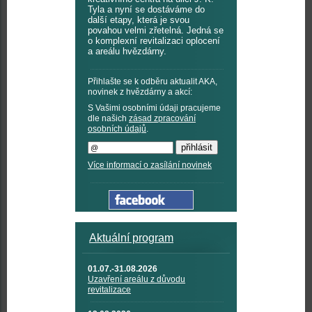
Tyla a nyní se dostáváme do
další etapy, která je svou
povahou velmi zřetelná. Jedná se
o komplexní revitalizaci oplocení
a areálu hvězdárny.
Přihlašte se k odběru aktualit AKA,
novinek z hvězdárny a akcí:
S Vašimi osobními údaji pracujeme
dle našich
zásad zpracování
osobních údajů
.
Více informací o zasílání novinek
Aktuální program
01.07.-31.08.2026
Uzavření areálu z důvodu
revitalizace