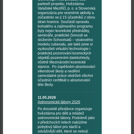
partneři projektu, Hvězdárna
Valašské Meziříčí, p. o. a Slovenská
organizácia pre vesmírné aktivity a
zúčastnilo se ji 15 účastníků z obou
stran hranice. Součástí opravdu
bohatého a zajímavého programu
byly nejen teoretické přednášky,
semináře, praktické činnosti se
složením Schoolsatů – výukového
modelu cubesatu, ale také jsme si
vyzkoušeli virtuální technologie i
praktická pozorování kosmických
objektů pozemními dalekohledy,
včetně Mezinárodní kosmické
stanice. Po úspěšném absolvování
víkendové školy a nedělní
samostatné práce obdrželi všichni
účastníci certifikát o absolvování
této školy.
11.05.2026
Astronomické tábory 2026
Po dvouleté přestávce organizuje
hvězdárna pro děti a mládež
astronomické tábory. Podobně jako
v předchozích letech nabízíme
pobytový tábor pro starší a
odvážnější děti, které se nebojí