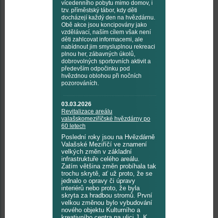
vícedenního pobytu mimo domov, i
tzv. příměstský tábor, kdy děti
docházejí každý den na hvězdárnu.
Obě akce jsou koncipovány jako
vzdělávací, naším cílem však není
děti zahlcovat informacemi, ale
nabídnout jim smysluplnou rekreaci
plnou her, zábavných úkolů,
dobrovolných sportovních aktivit a
především odpočinku pod
hvězdnou oblohou při nočních
pozorováních.
03.03.2026
Revitalizace areálu
valašskomeziříčské hvězdárny po
60 letech
Poslední roky jsou na Hvězdárně
Valašské Meziříčí ve znamení
velkých změn v základní
infrastruktuře celého areálu.
Zatím většina změn probíhala tak
trochu skrytě, ať už proto, že se
jednalo o opravy či úpravy
interiérů nebo proto, že byla
skryta za hradbou stromů. První
velkou změnou bylo vybudování
nového objektu Kulturního a
kreativního centra na ulici J. K.