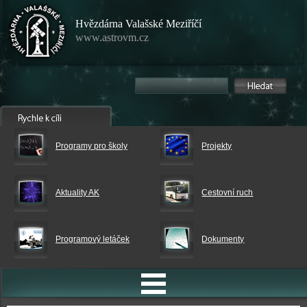
Hvězdárna Valašské Meziříčí
www.astrovm.cz
Programy pro školy
Projekty
Aktuality AK
Cestovní ruch
Programový letáček
Dokumenty