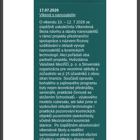
17.07.2026
Víkend s nanosatelity
O víkendu 10. – 12. 7 2026 se
úspěšně uskutečnila Víkendová
škola návrhu a stavby nanosatelitů
v rámci projektu přeshraniční
spolupráce s názvem Rozvoj
vzdělávání v oblasti vývoje
nanosatelitů a kosmických
technologií. Akci pořádali oba
partneři projektu, Hvězdárna
Valašské Meziříčí, p. o. a Slovenská
organizácia pre vesmírné aktivity a
zúčastnilo se ji 15 účastníků z obou
stran hranice. Součástí opravdu
bohatého a zajímavého programu
byly nejen teoretické přednášky,
semináře, praktické činnosti se
složením Schoolsatů – výukového
modelu cubesatu, ale také jsme si
vyzkoušeli virtuální technologie i
praktická pozorování kosmických
objektů pozemními dalekohledy,
včetně Mezinárodní kosmické
stanice. Po úspěšném absolvování
víkendové školy a nedělní
samostatné práce obdrželi všichni
účastníci certifikát o absolvování