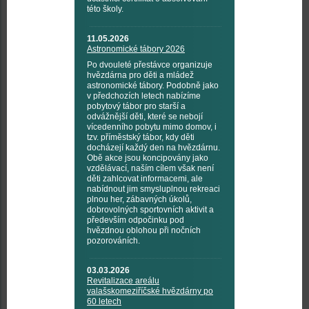
této školy.
11.05.2026
Astronomické tábory 2026
Po dvouleté přestávce organizuje
hvězdárna pro děti a mládež
astronomické tábory. Podobně jako
v předchozích letech nabízíme
pobytový tábor pro starší a
odvážnější děti, které se nebojí
vícedenního pobytu mimo domov, i
tzv. příměstský tábor, kdy děti
docházejí každý den na hvězdárnu.
Obě akce jsou koncipovány jako
vzdělávací, naším cílem však není
děti zahlcovat informacemi, ale
nabídnout jim smysluplnou rekreaci
plnou her, zábavných úkolů,
dobrovolných sportovních aktivit a
především odpočinku pod
hvězdnou oblohou při nočních
pozorováních.
03.03.2026
Revitalizace areálu
valašskomeziříčské hvězdárny po
60 letech