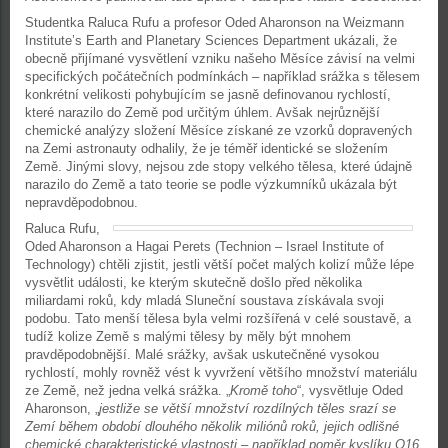
Studentka Raluca Rufu a profesor Oded Aharonson na Weizmann
Institute’s Earth and Planetary Sciences Department ukázali, že
obecně přijímané vysvětlení vzniku našeho Měsíce závisí na velmi
specifických počátečních podmínkách – například srážka s tělesem
konkrétní velikosti pohybujícím se jasně definovanou rychlostí,
které narazilo do Země pod určitým úhlem. Avšak nejrůznější
chemické analýzy složení Měsíce získané ze vzorků dopravených
na Zemi astronauty odhalily, že je téměř identické se složením
Země. Jinými slovy, nejsou zde stopy velkého tělesa, které údajně
narazilo do Země a tato teorie se podle výzkumníků ukázala být
nepravděpodobnou.
Raluca Rufu,
Oded Aharonson a Hagai Perets (Technion – Israel Institute of
Technology) chtěli zjistit, jestli větší počet malých kolizí může lépe
vysvětlit události, ke kterým skutečně došlo před několika
miliardami roků, kdy mladá Sluneční soustava získávala svoji
podobu. Tato menší tělesa byla velmi rozšířená v celé soustavě, a
tudíž kolize Země s malými tělesy by měly být mnohem
pravděpodobnější. Malé srážky, avšak uskutečněné vysokou
rychlostí, mohly rovněž vést k vyvržení většího množství materiálu
ze Země, než jedna velká srážka. „
Kromě toho
“, vysvětluje Oded
Aharonson, „
jestliže se větší množství rozdílných těles srazí se
Zemí během období dlouhého několik miliónů roků, jejich odlišné
chemické charakteristické vlastnosti – například poměr kyslíku O16