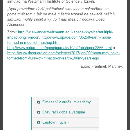
simulací na Weizmann Institute of Science v Izraeli.
„
Nyní provádíme další počítačové simulace a pokoušíme se
porozumět tomu, jak se malé měsíce vzniklé na základě našich
simulací mohly spojit a vytvořit náš Měsíc
,“ dodává Oded
Aharonson.
Zdroj:
http://wis-wander.weizmann.ac.il/space-physics/multiple-
impact-origin-moon
,
http://www.space.com/35258-earth-moon-
formed-in-moonlet-mashup.html
,
http://www.nature.com/ngeo/journal/v10/n2/abs/ngeo2866.html
a
https://www.theguardian.com/science/2017/jan/09/moon-may-have-
formed-from-flurry-of-impacts-on-earth-100m-years-ago
autor: František Martinek
Omezení v areálu hvězdárny
Otevírací doba a vstupné
Cestovní ruch »