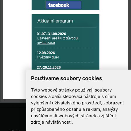
Aktuální program
01.07.-31.08.2026
Uzavření areálu z důvodu
revitalizace
12.08.2026
Hvězdný duel
27.-29.11.2026
KOSMONAUTIKA, RAKETOVÁ
TECHNIKA A KOSMICKÉ
Používáme soubory cookies
TECHNOLOGIE
Tyto webové stránky používají soubory
cookies a další sledovací nástroje s cílem
vylepšení uživatelského prostředí, zobrazení
přizpůsobeného obsahu a reklam, analýzy
návštěvnosti webových stránek a zjištění
zdroje návštěvnosti.