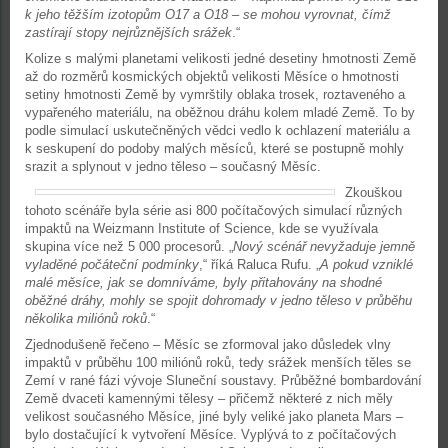
k jeho těžším izotopům O17 a O18 – se mohou vyrovnat, čímž
zastírají stopy nejrůznějších srážek
.“
Kolize s malými planetami velikosti jedné desetiny hmotnosti Země
až do rozměrů kosmických objektů velikosti Měsíce o hmotnosti
setiny hmotnosti Země by vymrštily oblaka trosek, roztaveného a
vypařeného materiálu, na oběžnou dráhu kolem mladé Země. To by
podle simulací uskutečněných vědci vedlo k ochlazení materiálu a
k seskupení do podoby malých měsíců, které se postupně mohly
srazit a splynout v jedno těleso – současný Měsíc.
Zkouškou
tohoto scénáře byla série asi 800 počítačových simulací různých
impaktů na Weizmann Institute of Science, kde se využívala
skupina více než 5 000 procesorů. „
Nový scénář nevyžaduje jemně
vyladěné počáteční podmínky
,“ říká Raluca Rufu. „
A pokud vzniklé
malé měsíce, jak se domníváme, byly přitahovány na shodné
oběžné dráhy, mohly se spojit dohromady v jedno těleso v průběhu
několika miliónů roků
.“
Zjednodušeně řečeno – Měsíc se zformoval jako důsledek vlny
impaktů v průběhu 100 miliónů roků, tedy srážek menších těles se
Zemí v rané fázi vývoje Sluneční soustavy. Průběžné bombardování
Země dvaceti kamennými tělesy – přičemž některé z nich měly
velikost současného Měsíce, jiné byly veliké jako planeta Mars –
bylo dostačující k vytvoření Měsíce. Vyplývá to z počítačových