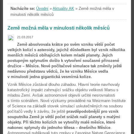
Nacházíte se:
Úvodní
»
Aktuality AK
»
Země možná měla v
minulosti několik měsíců
Země možná měla v minulosti několik měsíců
21.03.2017
Země absolvovala krátce po svém vzniku větší počet
velkých kolizí s asteroidy, jejichž důsledkem byl vznik několika
menších měsíců obíhajících kolem mladé planety. Jejich
postupným splynutím došlo k vytvoření současné přirozené
družice – Měsíce. Nové počítačové simulace tak změnily ještě
nedávnou představu vědců, že ke vzniku Měsíce vedla
v minulosti jedna gigantická vesmírná kolize.
Vznik Měsíce zůstával dlouho záhadou. Hlavní teorie navrhovaly
katastrofický impakt zahrnující srážku objektu velikosti Marsu s
mladou Zemí. Avšak astronomové objevili určité nesrovnalosti
s tímto scénářem. Nové výzkumy prováděné na Weizmann Institute
of Science na základě stovek simulací uskutečněných na souboru
počítačů vedly k závěru, že ještě
pravděpodobnější pro vznik
souputníka Země je větší počet srážek naší planety s malými
objekty. Při těchto kolizích se vytvořily malé měsíce, které
nakonec splynuly do jednoho tělesa – dnešního Měsíce
.
Astronomové publikovali tuto zprávu v časopise Nature Geoscience.