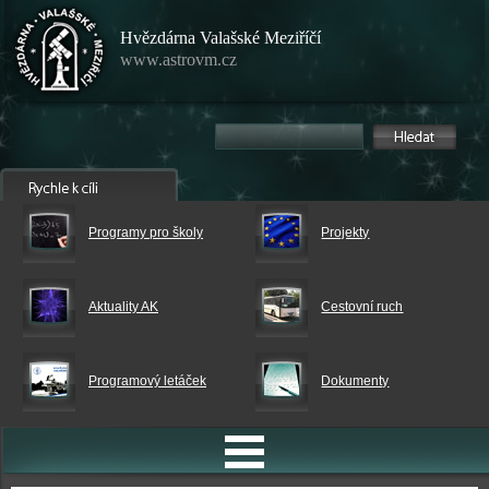
Hvězdárna Valašské Meziříčí
www.astrovm.cz
Programy pro školy
Projekty
Aktuality AK
Cestovní ruch
Programový letáček
Dokumenty