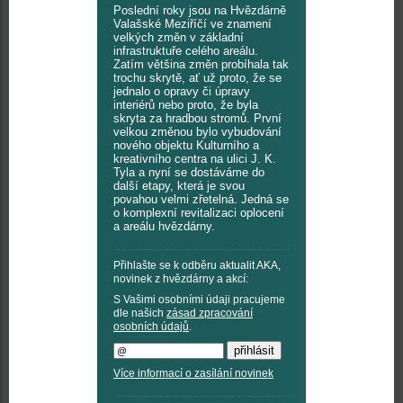
Poslední roky jsou na Hvězdárně
Valašské Meziříčí ve znamení
velkých změn v základní
infrastruktuře celého areálu.
Zatím většina změn probíhala tak
trochu skrytě, ať už proto, že se
jednalo o opravy či úpravy
interiérů nebo proto, že byla
skryta za hradbou stromů. První
velkou změnou bylo vybudování
nového objektu Kulturního a
kreativního centra na ulici J. K.
Tyla a nyní se dostáváme do
další etapy, která je svou
povahou velmi zřetelná. Jedná se
o komplexní revitalizaci oplocení
a areálu hvězdárny.
Přihlašte se k odběru aktualit AKA,
novinek z hvězdárny a akcí:
S Vašimi osobními údaji pracujeme
dle našich
zásad zpracování
osobních údajů
.
Více informací o zasílání novinek