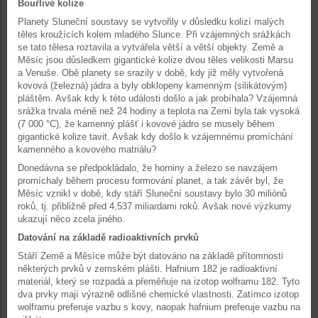
Bouřlivé kolize
Planety Sluneční soustavy se vytvořily v důsledku kolizí malých
těles kroužících kolem mladého Slunce. Při vzájemných srážkách
se tato tělesa roztavila a vytvářela větší a větší objekty. Země a
Měsíc jsou důsledkem gigantické kolize dvou těles velikosti Marsu
a Venuše. Obě planety se srazily v době, kdy již měly vytvořená
kovová (železná) jádra a byly obklopeny kamenným (silikátovým)
pláštěm. Avšak kdy k této události došlo a jak probíhala? Vzájemná
srážka trvala méně než 24 hodiny a teplota na Zemi byla tak vysoká
(7 000 °C), že kamenný plášť i kovové jádro se musely během
gigantické kolize tavit. Avšak kdy došlo k vzájemnému promíchání
kamenného a kovového matriálu?
Donedávna se předpokládalo, že horniny a železo se navzájem
promíchaly během procesu formování planet, a tak závěr byl, že
Měsíc vznikl v době, kdy stáří Sluneční soustavy bylo 30 miliónů
roků, tj. přibližně před 4,537 miliardami roků. Avšak nové výzkumy
ukazují něco zcela jiného.
Datování na základě radioaktivních prvků
Stáří Země a Měsíce může být datováno na základě přítomnosti
některých prvků v zemském plášti. Hafnium 182 je radioaktivní
materiál, který se rozpadá a přeměňuje na izotop wolframu 182. Tyto
dva prvky mají výrazně odlišné chemické vlastnosti. Zatímco izotop
wolframu preferuje vazbu s kovy, naopak hafnium preferuje vazbu na