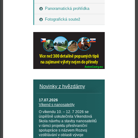
Panoramatická prohlídka
Fotografická soutež
Novinky z hvězdárny
17.07.2026
Víkend s nanosatelity
O víkendu 10. – 12. 7 2026 se
úspěšně uskutečnila Víkendová
škola návrhu a stavby nanosatelitů
v rámci projektu přeshraniční
spolupráce s názvem Rozvoj
vzdělávání v oblasti vývoje