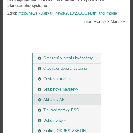
pravděpodobně více než 150 miliónů roků po vzniku
planetárního systému.
Zdroj:
http://news.ku.dk/all_news/2010/2010.6/earth_and_moon/
autor: František Martinek
Omezení v areálu hvězdárny
Otevírací doba a vstupné
Cestovní ruch »
Skupinové návštěvy
Aktuality AK
Tiskové zprávy ESO
Dokumenty »
Kniha - OKRES VSETÍN