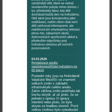
odvážnější děti, které se nebojí
vícedenního pobytu mimo domov, i
tzv. příměstský tábor, kdy děti
docházejí každý den na hvězdárnu.
Obě akce jsou koncipovány jako
vzdělávací, naším cílem však není
děti zahlcovat informacemi, ale
nabídnout jim smysluplnou rekreaci
plnou her, zábavných úkolů,
dobrovolných sportovních aktivit a
především odpočinku pod
hvězdnou oblohou při nočních
pozorováních.
03.03.2026
Revitalizace areálu
valašskomeziříčské hvězdárny po
60 letech
Poslední roky jsou na Hvězdárně
Valašské Meziříčí ve znamení
velkých změn v základní
infrastruktuře celého areálu.
Zatím většina změn probíhala tak
trochu skrytě, ať už proto, že se
jednalo o opravy či úpravy
interiérů nebo proto, že byla
skryta za hradbou stromů. První
velkou změnou bylo vybudování