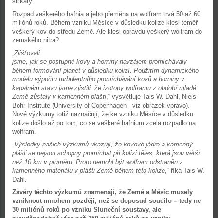
silikáty.
Rozpad veškerého hafnia a jeho přeměna na wolfram trvá 50 až 60
miliónů roků. Během vzniku Měsíce v důsledku kolize klesl téměř
veškerý kov do středu Země. Ale klesl opravdu veškerý wolfram do
zemského nitra?
„
Zjišťovali
jsme, jak se postupně kovy a horniny navzájem promíchávaly
během formování planet v důsledku kolizí. Použitím dynamického
modelu výpočtů turbulentního promíchávání kovů a horniny v
kapalném stavu jsme zjistili, že izotopy wolframu z období mladé
Země zůstaly v kamenném plášti
,“ vysvětluje Tais W. Dahl, Niels
Bohr Institute (University of Copenhagen - viz obrázek vpravo).
Nové výzkumy totiž naznačují, že ke vzniku Měsíce v důsledku
kolize došlo až po tom, co se veškeré hafnium zcela rozpadlo na
wolfram.
„
Výsledky našich výzkumů ukazují, že kovové jádro a kamenný
plášť se nejsou schopny promíchat při kolizi těles, která jsou větší
než 10 km v průměru. Proto nemohl být wolfram odstraněn z
kamenného materiálu v plášti Země během této kolize
,“ říká Tais W.
Dahl.
Závěry těchto výzkumů znamenají, že Země a Měsíc musely
vzniknout mnohem později, než se doposud soudilo – tedy ne
30 miliónů roků po vzniku Sluneční soustavy, ale