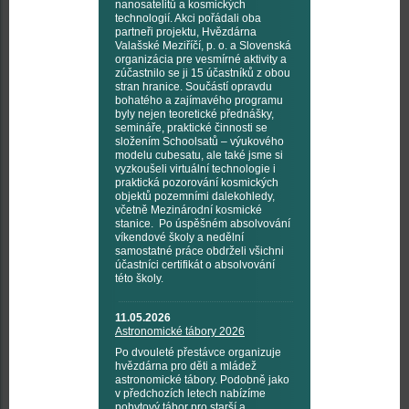
nanosatelitů a kosmických
technologií. Akci pořádali oba
partneři projektu, Hvězdárna
Valašské Meziříčí, p. o. a Slovenská
organizácia pre vesmírné aktivity a
zúčastnilo se ji 15 účastníků z obou
stran hranice. Součástí opravdu
bohatého a zajímavého programu
byly nejen teoretické přednášky,
semináře, praktické činnosti se
složením Schoolsatů – výukového
modelu cubesatu, ale také jsme si
vyzkoušeli virtuální technologie i
praktická pozorování kosmických
objektů pozemními dalekohledy,
včetně Mezinárodní kosmické
stanice. Po úspěšném absolvování
víkendové školy a nedělní
samostatné práce obdrželi všichni
účastníci certifikát o absolvování
této školy.
11.05.2026
Astronomické tábory 2026
Po dvouleté přestávce organizuje
hvězdárna pro děti a mládež
astronomické tábory. Podobně jako
v předchozích letech nabízíme
pobytový tábor pro starší a