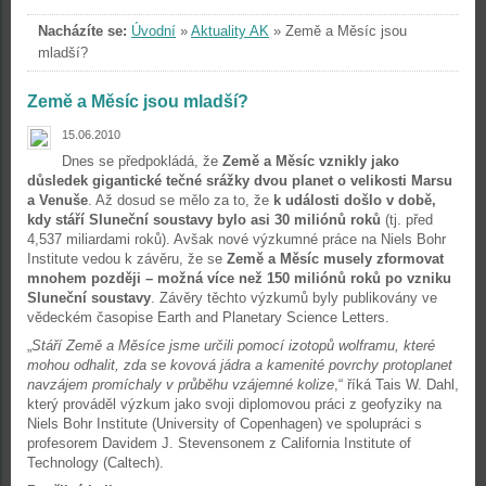
Nacházíte se:
Úvodní
»
Aktuality AK
»
Země a Měsíc jsou
mladší?
Země a Měsíc jsou mladší?
15.06.2010
Dnes se předpokládá, že
Země a Měsíc vznikly jako
důsledek gigantické tečné srážky dvou planet o velikosti Marsu
a Venuše
. Až dosud se mělo za to, že
k události došlo v době,
kdy stáří Sluneční soustavy bylo asi 30 miliónů roků
(tj. před
4,537 miliardami roků). Avšak nové výzkumné práce na Niels Bohr
Institute vedou k závěru, že se
Země a Měsíc musely zformovat
mnohem později – možná více než 150 miliónů roků po vzniku
Sluneční soustavy
. Závěry těchto výzkumů byly publikovány ve
vědeckém časopise Earth and Planetary Science Letters.
„
Stáří Země a Měsíce jsme určili pomocí izotopů wolframu, které
mohou odhalit, zda se kovová jádra a kamenité povrchy protoplanet
navzájem promíchaly v průběhu vzájemné kolize
,“ říká Tais W. Dahl,
který prováděl výzkum jako svoji diplomovou práci z geofyziky na
Niels Bohr Institute (University of Copenhagen) ve spolupráci s
profesorem Davidem J. Stevensonem z California Institute of
Technology (Caltech).