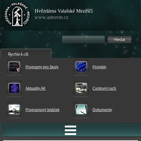
Hvězdárna Valašské Meziříčí
www.astrovm.cz
Programy pro školy
Projekty
Aktuality AK
Cestovní ruch
Programový letáček
Dokumenty