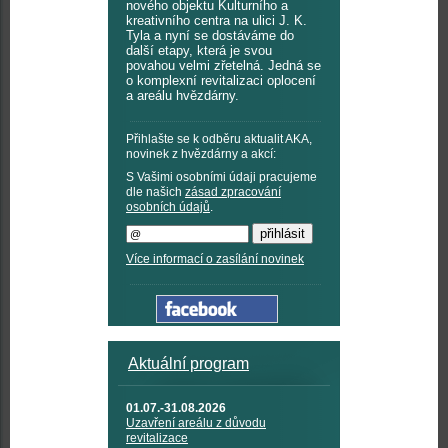
nového objektu Kulturního a
kreativního centra na ulici J. K.
Tyla a nyní se dostáváme do
další etapy, která je svou
povahou velmi zřetelná. Jedná se
o komplexní revitalizaci oplocení
a areálu hvězdárny.
Přihlašte se k odběru aktualit AKA,
novinek z hvězdárny a akcí:
S Vašimi osobními údaji pracujeme
dle našich
zásad zpracování
osobních údajů
.
Více informací o zasílání novinek
Aktuální program
01.07.-31.08.2026
Uzavření areálu z důvodu
revitalizace