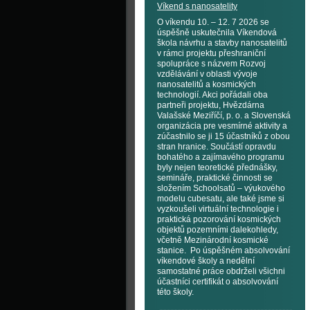
Víkend s nanosatelity
O víkendu 10. – 12. 7 2026 se
úspěšně uskutečnila Víkendová
škola návrhu a stavby nanosatelitů
v rámci projektu přeshraniční
spolupráce s názvem Rozvoj
vzdělávání v oblasti vývoje
nanosatelitů a kosmických
technologií. Akci pořádali oba
partneři projektu, Hvězdárna
Valašské Meziříčí, p. o. a Slovenská
organizácia pre vesmírné aktivity a
zúčastnilo se ji 15 účastníků z obou
stran hranice. Součástí opravdu
bohatého a zajímavého programu
byly nejen teoretické přednášky,
semináře, praktické činnosti se
složením Schoolsatů – výukového
modelu cubesatu, ale také jsme si
vyzkoušeli virtuální technologie i
praktická pozorování kosmických
objektů pozemními dalekohledy,
včetně Mezinárodní kosmické
stanice. Po úspěšném absolvování
víkendové školy a nedělní
samostatné práce obdrželi všichni
účastníci certifikát o absolvování
této školy.