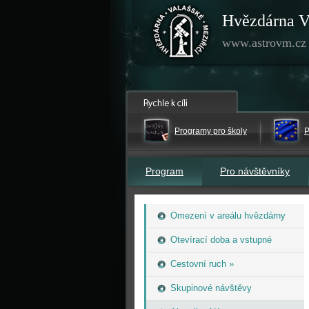
Hvězdárna V
www.astrovm.cz
Programy pro školy
P
Program
Pro návštěvníky
Omezení v areálu hvězdárny
Otevírací doba a vstupné
Cestovní ruch »
Skupinové návštěvy