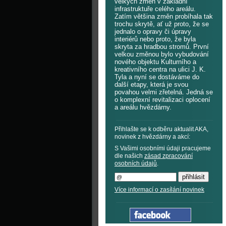
velkých změn v základní
infrastruktuře celého areálu.
Zatím většina změn probíhala tak
trochu skrytě, ať už proto, že se
jednalo o opravy či úpravy
interiérů nebo proto, že byla
skryta za hradbou stromů. První
velkou změnou bylo vybudování
nového objektu Kulturního a
kreativního centra na ulici J. K.
Tyla a nyní se dostáváme do
další etapy, která je svou
povahou velmi zřetelná. Jedná se
o komplexní revitalizaci oplocení
a areálu hvězdárny.
Přihlašte se k odběru aktualit AKA,
novinek z hvězdárny a akcí:
S Vašimi osobními údaji pracujeme
dle našich
zásad zpracování
osobních údajů
.
Více informací o zasílání novinek