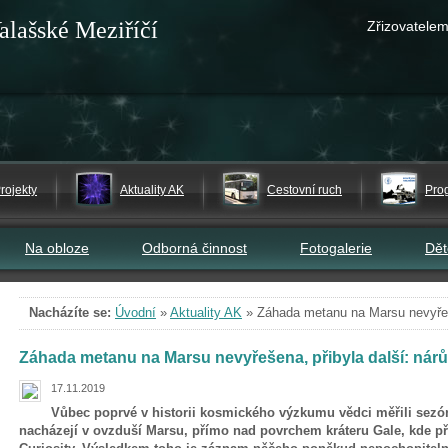
alašské Meziříčí
Zřizovatelem
rojekty
Aktuality AK
Cestovní ruch
Pro
Na obloze
Odborná činnost
Fotogalerie
Dě
Nacházíte se:
Úvodní
»
Aktuality AK
»
Záhada metanu na Marsu nevyřeše
Záhada metanu na Marsu nevyřešena, přibyla další: nárů
17.11.2019
Vůbec poprvé v historii kosmického výzkumu vědci měřili sezó
nacházejí v ovzduší Marsu, přímo nad povrchem kráteru Gale, kde př