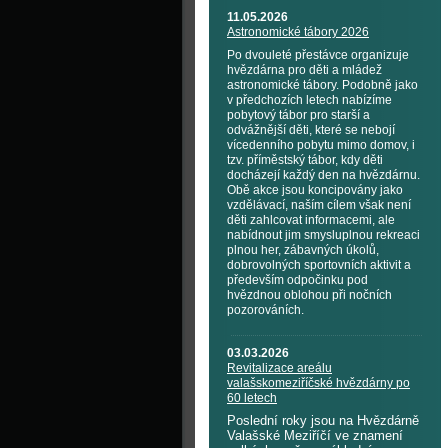
11.05.2026
Astronomické tábory 2026
Po dvouleté přestávce organizuje
hvězdárna pro děti a mládež
astronomické tábory. Podobně jako
v předchozích letech nabízíme
pobytový tábor pro starší a
odvážnější děti, které se nebojí
vícedenního pobytu mimo domov, i
tzv. příměstský tábor, kdy děti
docházejí každý den na hvězdárnu.
Obě akce jsou koncipovány jako
vzdělávací, naším cílem však není
děti zahlcovat informacemi, ale
nabídnout jim smysluplnou rekreaci
plnou her, zábavných úkolů,
dobrovolných sportovních aktivit a
především odpočinku pod
hvězdnou oblohou při nočních
pozorováních.
03.03.2026
Revitalizace areálu
valašskomeziříčské hvězdárny po
60 letech
Poslední roky jsou na Hvězdárně
Valašské Meziříčí ve znamení