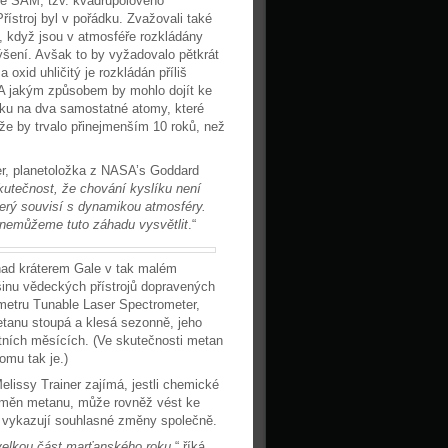
roje SAM, tzv. kvadrupólového
řístroj byl v pořádku. Zvažovali také
, když jsou v atmosféře rozkládány
šení. Avšak to by vyžadovalo pětkrát
xid uhličitý je rozkládán příliš
 A jakým způsobem by mohlo dojít ke
íku na dva samostatné atomy, které
ože by trvalo přinejmenším 10 roků, než
ner, planetoložka z NASA’s Goddard
kutečnost, že chování kyslíku není
terý souvisí s dynamikou atmosféry.
 nemůžeme tuto záhadu vysvětlit
.“
nad kráterem Gale v tak malém
šinu vědeckých přístrojů dopravených
ometru Tunable Laser Spectrometer,
etanu stoupá a klesá sezonně, jeho
tních měsících. (Ve skutečnosti metan
omu tak je.)
elissy Trainer zajímá, jestli chemické
změn metanu, může rovněž vést ke
, vykazují souhlasné změny společně.
velkou část marťanského roku
,“ říká