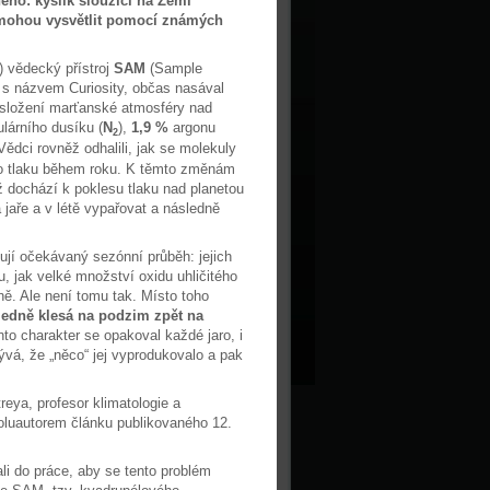
ho: kyslík sloužící na Zemi
mohou vysvětlit pomocí známých
 vědecký přístroj
SAM
(Sample
A s názvem Curiosity, občas nasával
í složení marťanské atmosféry nad
lárního dusíku (
N
),
1,9 %
argonu
2
 Vědci rovněž odhalili, jak se molekuly
ho tlaku během roku. K těmto změnám
ž dochází k poklesu tlaku nad planetou
 jaře a v létě vypařovat a následně
ují očekávaný sezónní průběh: jejich
, jak velké množství oxidu uhličitého
ě. Ale není tomu tak. Místo toho
sledně klesá na podzim zpět na
nto charakter se opakoval každé jaro, i
vá, že „něco“ jej vyprodukovalo a pak
treya, profesor klimatologie a
poluautorem článku publikovaného 12.
li do práce, aby se tento problém