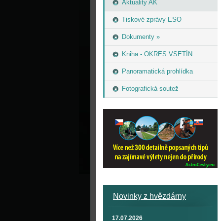
Aktuality AK
Tiskové zprávy ESO
Dokumenty »
Kniha - OKRES VSETÍN
Panoramatická prohlídka
Fotografická soutež
Novinky z hvězdárny
17.07.2026