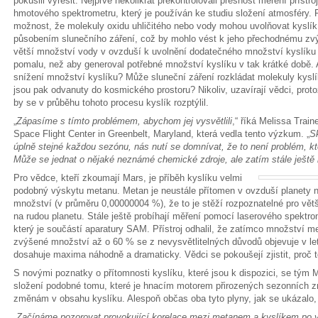
pokusili vyřešit. Nejprve několikrát překontrolovali přesnost měření příst
hmotového spektrometru, který je používán ke studiu složení atmosféry. P
možnost, že molekuly oxidu uhličitého nebo vody mohou uvolňovat kyslík
působením slunečního záření, což by mohlo vést k jeho přechodnému zvý
větší množství vody v ovzduší k uvolnění dodatečného množství kyslíku a o
pomalu, než aby generoval potřebné množství kyslíku v tak krátké době.
snížení množství kyslíku? Může sluneční záření rozkládat molekuly kysl
jsou pak odvanuty do kosmického prostoru? Nikoliv, uzavírají vědci, prot
by se v průběhu tohoto procesu kyslík rozptýlil.
„
Zápasíme s tímto problémem, abychom jej vysvětlili
,“ říká Melissa Trai
Space Flight Center in Greenbelt, Maryland, která vedla tento výzkum. „
S
úplně stejné každou sezónu, nás nutí se domnívat, že to není problém, k
Může se jednat o nějaké neznámé chemické zdroje, ale zatím stále ještě
Pro vědce, kteří zkoumají Mars, je příběh kyslíku velmi
podobný výskytu metanu. Metan je neustále přítomen v ovzduší planety 
množství (v průměru 0,00000004 %), že to je stěží rozpoznatelné pro vět
na rudou planetu. Stále ještě probíhají měření pomocí laserového spektr
který je součástí aparatury SAM. Přístroj odhalil, že zatímco množství m
zvýšené množství až o 60 % se z nevysvětlitelných důvodů objevuje v le
dosahuje maxima náhodně a dramaticky. Vědci se pokoušejí zjistit, proč t
S novými poznatky o přítomnosti kyslíku, které jsou k dispozici, se tým M
složení podobné tomu, které je hnacím motorem přirozených sezonních 
změnám v obsahu kyslíku. Alespoň občas oba tyto plyny, jak se ukázalo
„
Začínáme pozorovat provokující korelace mezi metanem a kyslíkem po 