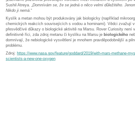
Sushil Atreya. „
Domnívám se, že se jedná o něco velmi důležitého. Je
Nikdo ji nemá
.“
Kyslík a metan mohou být produkovány jak biologicky (například mikroorga
chemických reakcích souvisejících s vodou a horninami). Vědci zvažují 
přesvědčivé důkazy o biologické aktivitě na Marsu. Rover Curiosity není v
definitivně říci, zda zdroj metanu či kyslíku na Marsu je
biologického
ne
domnívají, že nebiologické vysvětlení je mnohem pravděpodobnější a piln
problému.
Zdroj:
https://www.nasa.gov/feature/goddard/2019/with-mars-methane-myst
scientists-a-new-one-oxygen