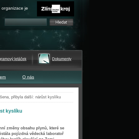
 organizace je
gramový letáček
Dokumenty
tem
O nás
na, přibyla další: nárůst kyslíku
st kyslíku
nní změny obsahu plynů, které se
istála pojízdná vědecká laboratoř