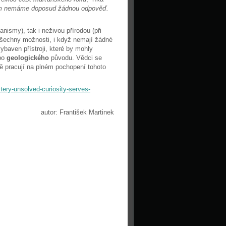
nom nemáme doposud žádnou odpověď.
nismy), tak i neživou přírodou (při
všechny možnosti, i když nemají žádné
ybaven přístroji, které by mohly
bo
geologického
původu. Vědci se
ě pracují na plném pochopení tohoto
ery-unsolved-curiosity-serves-
autor: František Martinek