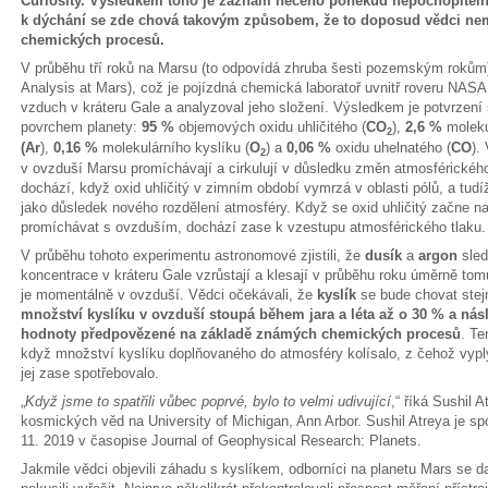
Curiosity. Výsledkem toho je záznam něčeho poněkud nepochopitelné
k dýchání se zde chová takovým způsobem, že to doposud vědci ne
chemických procesů.
V průběhu tří roků na Marsu (to odpovídá zhruba šesti pozemským rokům)
Analysis at Mars), což je pojízdná chemická laboratoř uvnitř roveru NAS
vzduch v kráteru Gale a analyzoval jeho složení. Výsledkem je potvrzen
povrchem planety:
95 %
objemových oxidu uhličitého (
CO
),
2,6 %
moleku
2
(Ar
),
0,16 %
molekulárního kyslíku (
O
) a
0,06 %
oxidu uhelnatého (
CO
).
2
v ovzduší Marsu promíchávají a cirkulují v důsledku změn atmosférické
dochází, když oxid uhličitý v zimním období vymrzá v oblasti pólů, a tudí
jako důsledek nového rozdělení atmosféry. Když se oxid uhličitý začne na
promíchávat s ovzduším, dochází zase k vzestupu atmosférického tlaku.
V průběhu tohoto experimentu astronomové zjistili, že
dusík
a
argon
sled
koncentrace v kráteru Gale vzrůstají a klesají v průběhu roku úměrně tomu
je momentálně v ovzduší. Vědci očekávali, že
kyslík
se bude chovat stejn
množství kyslíku v ovzduší stoupá během jara a léta až o 30 % a ná
hodnoty předpovězené na základě známých chemických procesů
. Te
když množství kyslíku doplňovaného do atmosféry kolísalo, z čehož vyplý
jej zase spotřebovalo.
„
Když jsme to spatřili vůbec poprvé, bylo to velmi udivující
,“ říká Sushil A
kosmických věd na University of Michigan, Ann Arbor. Sushil Atreya je s
11. 2019 v časopise Journal of Geophysical Research: Planets.
Jakmile vědci objevili záhadu s kyslíkem, odborníci na planetu Mars se da