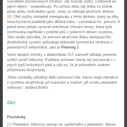
vysvětlení pozorovaných struktur. Jak hvězdy stárly, zvětšoval se
jejich objem – expandovaly. Po určitou dobu tak jedna ze složek
plnila úlohu ‚hvězdného upíra‘, který se obklopil akrečním diskem
[6]
. Obě složky následně interagovaly s tímto diskem, který se díky
tomu kymácel podobně jako dětská káča – vykonával tzv. precesi. A
právě tento pohyb výrazně ovlivňoval chování hmoty, která byla
vyvrhována například v podobě jetů z polárních oblastí systému.
Tato studie potvrdila, že precese akrečního disku obklopujícího
dvojhvězdný systém způsobuje dokonale symetrické struktury v
planetárních mlhovinách, jako je
Fleming 1
.
Velmi detailní snímky z dalekohledu VLT zároveň odhalily prstenec
uzlíků uvnitř mlhoviny. Podobný prstenec hmoty byl pozorován i u
jiných typů hvězdných párů a zdá se, že je průvodním znakem
přítomnosti dvojhvězdy.
„
Naše výsledky přinášejí další potvrzení role, kterou hraje interakce
v systému dvojhvězdy při tvarování a možná i při vzniku planetární
mlhoviny
,“ dodává Boffin.
Zdroj
Poznámky
[1]
Planetární mlhoviny nemají nic společného s planetami. Název