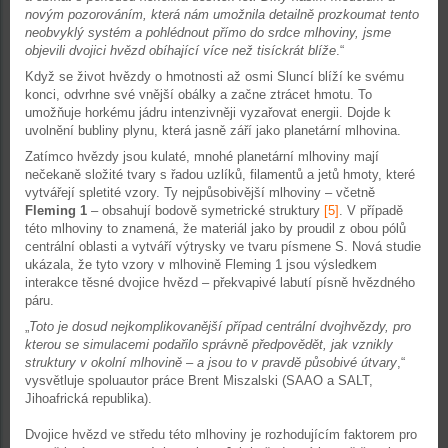
novým pozorováním, která nám umožnila detailně prozkoumat tento
neobvyklý systém a pohlédnout přímo do srdce mlhoviny, jsme
objevili dvojici hvězd obíhající více než tisíckrát blíže
.“
Když se život hvězdy o hmotnosti až osmi Sluncí blíží ke svému
konci, odvrhne své vnější obálky a začne ztrácet hmotu. To
umožňuje horkému jádru intenzivněji vyzařovat energii. Dojde k
uvolnění bubliny plynu, která jasně září jako planetární mlhovina.
Zatímco hvězdy jsou kulaté, mnohé planetární mlhoviny mají
nečekaně složité tvary s řadou uzlíků, filamentů a jetů hmoty, které
vytvářejí spletité vzory. Ty nejpůsobivější mlhoviny – včetně
Fleming 1
– obsahují bodově symetrické struktury
[5]
. V případě
této mlhoviny to znamená, že materiál jako by proudil z obou pólů
centrální oblasti a vytváří výtrysky ve tvaru písmene S. Nová studie
ukázala, že tyto vzory v mlhovině Fleming 1 jsou výsledkem
interakce těsné dvojice hvězd – překvapivé labutí písně hvězdného
páru.
„
Toto je dosud nejkomplikovanější případ centrální dvojhvězdy, pro
kterou se simulacemi podařilo správně předpovědět, jak vznikly
struktury v okolní mlhovině – a jsou to v pravdě působivé útvary
,“
vysvětluje spoluautor práce Brent Miszalski (SAAO a SALT,
Jihoafrická republika).
Dvojice hvězd ve středu této mlhoviny je rozhodujícím faktorem pro