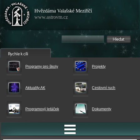
Hvězdárna Valašské Meziříčí
www.astrovm.cz
Programy pro školy
Projekty
Aktuality AK
Cestovní ruch
Programový letáček
Dokumenty