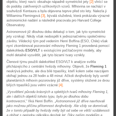
objektu, který navíc obsahuje nápadně symetrické jety
[2]
vlnící se
do podoby zakřivených uzlíkovitých vzorů. Mlhovina se nachází v
souhvězdí Kentaura a byla objevena teprve před sto lety. Nalezla ji
Williamina Flemingová
[3]
, bývalá služebná, která prokázala výrazné
astronomické nadání a následně pracovala pro Harvard College
Observatory.
Astronomové již dlouhou dobu debatují o tom, jak tyto symetrické
jety vznikají. Nikdy však nedospěli k jednoznačnému společnému
závěru. Vědecký tým pod vedením Henri Boffina (ESO, Chile) však
nyní zkombinoval pozorování mlhoviny Fleming 1 provedená pomocí
dalekohledu
ESO/VLT
s existujícími počítačovými modely, aby
mohl detailně vysvětlit, jak tyto bizarní tvary vznikly.
Členové týmu použili dalekohled ESO/VLT k analýze světla
přicházejícího z centrální hvězdy mlhoviny. Objevili, že
Fleming 1
neukrývá jednoho, ale dva bílé trpaslíky, kteří kolem sebe navzájem
obíhají jednou za 28 hodin a 48 minut. Ačkoli dvojhvězdy byly uvnitř
planetárních mlhovin pozorovány již dříve, systémy složené ze dvou
bílých trpaslíků jsou velmi vzácné
[4]
.
„
Vysvětlení původu krásných a spletitých tvarů mlhoviny Fleming 1,
ale i dalších objektů tohoto typu, bylo po dlouhou dobu
kontroverzní
,“ říká Henri Boffin. „
Astronomové již dříve navrhovali
jako možnou příčinu přítomnost dvojhvězdy. Ale vždy se domnívali,
že v tomto případě by hvězdy měly být od sebe ve větší vzdálenosti
a obíhat s periodou několika desítek let. Díky našim modelům a