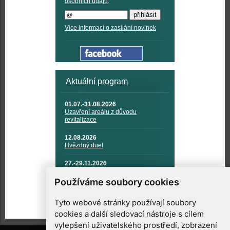
osobních údajů
.
Více informací o zasílání novinek
Aktuální program
01.07.-31.08.2026
Uzavření areálu z důvodu
revitalizace
12.08.2026
Hvězdný duel
27.-29.11.2026
KOSMONAUTIKA, RAKETOVÁ
TECHNIKA A KOSMICKÉ
Používáme soubory cookies
TECHNOLOGIE
Tyto webové stránky používají soubory
cookies a další sledovací nástroje s cílem
vylepšení uživatelského prostředí, zobrazení