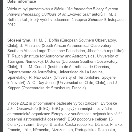
Další informace
Výzkum byl prezentován v článku “
An Interacting Binary System
Powers Precessing Outflows of an Evolved Star
” autorů H. M. J.
Boffin a kol., který vyšel v odborném časopise
Science
9. listopadu
2012.
Složení týmu
: H. M. J. Boffin (European Southern Observatory,
Chile), B. Miszalski (South African Astronomical Observatory;
Southern African Large Telescope Foundation, Jihoafrická republika),
T. Rauch (Institute for Astronomy and Astrophysics, University of
Tübingen, Německo), D. Jones (European Southern Observatory,
Chile), R. L. M. Corradi (Instituto de Astrofísica de Canarias;
Departamento de Astrofísica, Universidad de La Laguna,
Śpanělako), R. Napiwotzki (University of Hertfordshire, Spojené
království), A. C. Day-Jones (Universidad de Chile, Chile), and J.
Köppen (Observatoire de Strasbourg, Francie).
V roce 2012 si připomínáme padesáté výročí založení Evropské
Jižní Observatoře (ESO). ESO je nejvýznamnější mezivládní
astronomická organizace Evropy a v současnosti nejproduktivnější
pozemní astronomická observatoř. ESO podporuje celkem 15
členských zemí: Belgie, Brazílie, Česká republika, Dánsko, Finsko,
Francie, Itálie, Německo, Nizozemsko, Portugalsko, Rakousko,