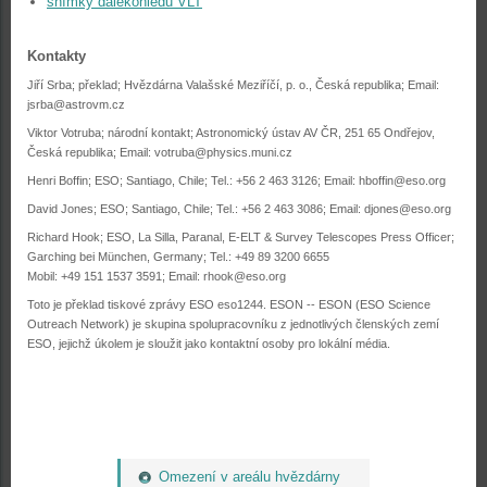
snímky dalekohledu VLT
Kontakty
Jiří Srba; překlad; Hvězdárna Valašské Meziříčí, p. o., Česká republika; Email:
jsrba@astrovm.cz
Viktor Votruba; národní kontakt; Astronomický ústav AV ČR, 251 65 Ondřejov,
Česká republika; Email:
votruba@physics.muni.cz
Henri Boffin; ESO; Santiago, Chile; Tel.: +56 2 463 3126; Email:
hboffin@eso.org
David Jones; ESO; Santiago, Chile; Tel.: +56 2 463 3086; Email:
djones@eso.org
Richard Hook; ESO, La Silla, Paranal, E-ELT & Survey Telescopes Press Officer;
Garching bei München, Germany; Tel.: +49 89 3200 6655
Mobil: +49 151 1537 3591; Email:
rhook@eso.org
Toto je překlad tiskové zprávy ESO eso1244. ESON -- ESON (ESO Science
Outreach Network) je skupina spolupracovníku z jednotlivých členských zemí
ESO, jejichž úkolem je sloužit jako kontaktní osoby pro lokální média.
Omezení v areálu hvězdárny