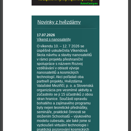
Novinky z hvězdárny
17.07.2026
Víkend s nanosatelity
O víkendu 10. – 12. 7 2026 se
úspěšně uskutečnila Víkendová
škola návrhu a stavby nanosatelitů
v rámci projektu přeshraniční
spolupráce s názvem Rozvoj
vzdělávání v oblasti vývoje
nanosatelitů a kosmických
technologií. Akci pořádali oba
partneři projektu, Hvězdárna
Valašské Meziříčí, p. o. a Slovenská
organizácia pre vesmírné aktivity a
zúčastnilo se ji 15 účastníků z obou
stran hranice. Součástí opravdu
bohatého a zajímavého programu
byly nejen teoretické přednášky,
semináře, praktické činnosti se
složením Schoolsatů – výukového
modelu cubesatu, ale také jsme si
vyzkoušeli virtuální technologie i
praktická pozorování kosmických