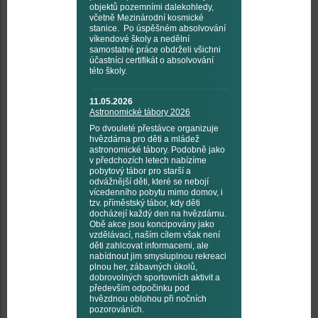
objektů pozemními dalekohledy,
včetně Mezinárodní kosmické
stanice. Po úspěšném absolvování
víkendové školy a nedělní
samostatné práce obdrželi všichni
účastníci certifikát o absolvování
této školy.
11.05.2026
Astronomické tábory 2026
Po dvouleté přestávce organizuje
hvězdárna pro děti a mládež
astronomické tábory. Podobně jako
v předchozích letech nabízíme
pobytový tábor pro starší a
odvážnější děti, které se nebojí
vícedenního pobytu mimo domov, i
tzv. příměstský tábor, kdy děti
docházejí každý den na hvězdárnu.
Obě akce jsou koncipovány jako
vzdělávací, naším cílem však není
děti zahlcovat informacemi, ale
nabídnout jim smysluplnou rekreaci
plnou her, zábavných úkolů,
dobrovolných sportovních aktivit a
především odpočinku pod
hvězdnou oblohou při nočních
pozorováních.