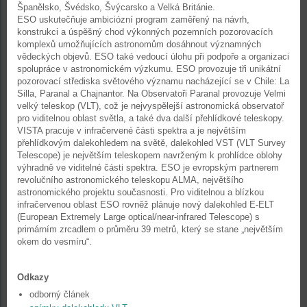
Španělsko, Švédsko, Švýcarsko a Velká Británie.
ESO uskutečňuje ambiciózní program zaměřený na návrh,
konstrukci a úspěšný chod výkonných pozemních pozorovacích
komplexů umožňujících astronomům dosáhnout významných
vědeckých objevů. ESO také vedoucí úlohu při podpoře a organizaci
spolupráce v astronomickém výzkumu. ESO provozuje tři unikátní
pozorovací střediska světového významu nacházející se v Chile: La
Silla, Paranal a Chajnantor. Na Observatoři Paranal provozuje Velmi
velký teleskop (VLT), což je nejvyspělejší astronomická observatoř
pro viditelnou oblast světla, a také dva další přehlídkové teleskopy.
VISTA pracuje v infračervené části spektra a je největším
přehlídkovým dalekohledem na světě, dalekohled VST (VLT Survey
Telescope) je největším teleskopem navrženým k prohlídce oblohy
výhradně ve viditelné části spektra. ESO je evropským partnerem
revolučního astronomického teleskopu ALMA, největšího
astronomického projektu současnosti. Pro viditelnou a blízkou
infračervenou oblast ESO rovněž plánuje nový dalekohled E-ELT
(European Extremely Large optical/near-infrared Telescope) s
primárním zrcadlem o průměru 39 metrů, který se stane „největším
okem do vesmíru“.
Odkazy
odborný článek