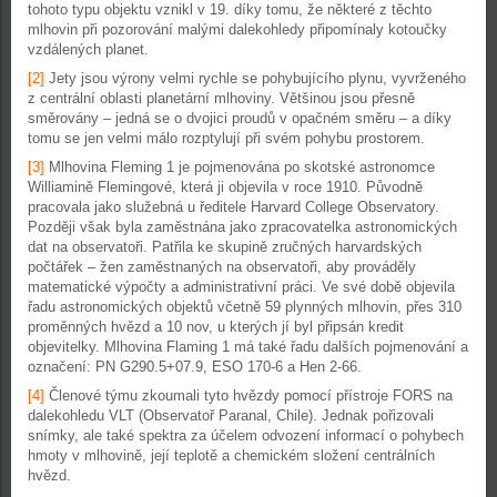
tohoto typu objektu vznikl v 19. díky tomu, že některé z těchto
mlhovin při pozorování malými dalekohledy připomínaly kotoučky
vzdálených planet.
[2]
Jety jsou výrony velmi rychle se pohybujícího plynu, vyvrženého
z centrální oblasti planetární mlhoviny. Většinou jsou přesně
směrovány – jedná se o dvojici proudů v opačném směru – a díky
tomu se jen velmi málo rozptylují při svém pohybu prostorem.
[3]
Mlhovina Fleming 1 je pojmenována po skotské astronomce
Williamině Flemingové, která ji objevila v roce 1910. Původně
pracovala jako služebná u ředitele Harvard College Observatory.
Později však byla zaměstnána jako zpracovatelka astronomických
dat na observatoři. Patřila ke skupině zručných harvardských
počtářek – žen zaměstnaných na observatoři, aby prováděly
matematické výpočty a administrativní práci. Ve své době objevila
řadu astronomických objektů včetně 59 plynných mlhovin, přes 310
proměnných hvězd a 10 nov, u kterých jí byl připsán kredit
objevitelky. Mlhovina Flaming 1 má také řadu dalších pojmenování a
označení: PN G290.5+07.9, ESO 170-6 a Hen 2-66.
[4]
Členové týmu zkoumali tyto hvězdy pomocí přístroje FORS na
dalekohledu VLT (Observatoř Paranal, Chile). Jednak pořizovali
snímky, ale také spektra za účelem odvození informací o pohybech
hmoty v mlhovině, její teplotě a chemickém složení centrálních
hvězd.