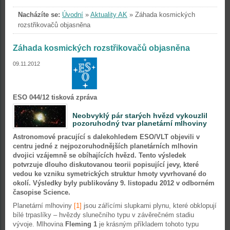
Nacházíte se:
Úvodní
»
Aktuality AK
»
Záhada kosmických
rozstřikovačů objasněna
Záhada kosmických rozstřikovačů objasněna
09.11.2012
ESO 044/12 tisková zpráva
Neobvyklý pár starých hvězd vykouzlil
pozoruhodný tvar planetární mlhoviny
Astronomové pracující s dalekohledem ESO/VLT objevili v
centru jedné z nejpozoruhodnějších planetárních mlhovin
dvojici vzájemně se obíhajících hvězd. Tento výsledek
potvrzuje dlouho diskutovanou teorii popisující jevy, které
vedou ke vzniku symetrických struktur hmoty vyvrhované do
okolí. Výsledky byly publikovány 9. listopadu 2012 v odborném
časopise Science.
Planetární mlhoviny
[1]
jsou zářícími slupkami plynu, které obklopují
bílé trpaslíky – hvězdy slunečního typu v závěrečném stadiu
vývoje. Mlhovina
Fleming 1
je krásným příkladem tohoto typu