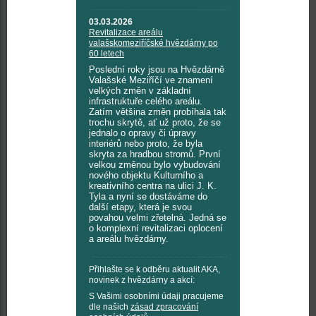
03.03.2026
Revitalizace areálu
valašskomeziříčské hvězdárny po
60 letech
Poslední roky jsou na Hvězdárně
Valašské Meziříčí ve znamení
velkých změn v základní
infrastruktuře celého areálu.
Zatím většina změn probíhala tak
trochu skrytě, ať už proto, že se
jednalo o opravy či úpravy
interiérů nebo proto, že byla
skryta za hradbou stromů. První
velkou změnou bylo vybudování
nového objektu Kulturního a
kreativního centra na ulici J. K.
Tyla a nyní se dostáváme do
další etapy, která je svou
povahou velmi zřetelná. Jedná se
o komplexní revitalizaci oplocení
a areálu hvězdárny.
Přihlašte se k odběru aktualit AKA,
novinek z hvězdárny a akcí:
S Vašimi osobními údaji pracujeme
dle našich
zásad zpracování