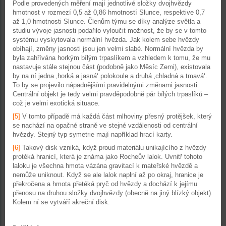
Podle provedených měření mají jednotlivé složky dvojhvězdy
hmotnost v rozmezí 0,5 až 0,86 hmotností Slunce, respektive 0,7
až 1,0 hmotnosti Slunce. Členům týmu se díky analýze světla a
studiu vývoje jasnosti podařilo vyloučit možnost, že by se v tomto
systému vyskytovala normální hvězda. Jak kolem sebe hvězdy
obíhají, změny jasnosti jsou jen velmi slabé. Normální hvězda by
byla zahřívána horkým bílým trpaslíkem a vzhledem k tomu, že mu
nastavuje stále stejnou část (podobně jako Měsíc Zemi), existovala
by na ní jedna ‚horká a jasná‘ polokoule a druhá ‚chladná a tmavá‘.
To by se projevilo nápadnějšími pravidelnými změnami jasnosti.
Centrální objekt je tedy velmi pravděpodobně pár bílých trpaslíků –
což je velmi exotická situace.
[5]
V tomto případě má každá část mlhoviny přesný protějšek, který
se nachází na opačné straně ve stejné vzdálenosti od centrální
hvězdy. Stejný typ symetrie mají například hrací karty.
[6]
Takový disk vzniká, když proud materiálu unikajícího z hvězdy
protéká hranicí, která je známa jako Rocheův lalok. Uvnitř tohoto
laloku je všechna hmota vázána gravitací k mateřské hvězdě a
nemůže uniknout. Když se ale lalok naplní až po okraj, hranice je
překročena a hmota přetéká pryč od hvězdy a dochází k jejímu
přenosu na druhou složky dvojhvězdy (obecně na jiný blízký objekt).
Kolem ní se vytváří akreční disk.