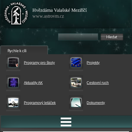
Hvězdárna Valašské Meziříčí
www.astrovm.cz
Programy pro školy
Projekty
Aktuality AK
Cestovní ruch
Programový letáček
Dokumenty