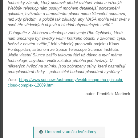
technický zázrak, který postavili přední světoví vědci a inženýři.
Webbův teleskop nám poskytl mnohem detailnější porozumění
galaxiím, hvězdám a atmosférám planet mimo Sluneční soustavu,
než kdy předtím, a položil tak základy, aby NASA mohla vést svět v
nové éře vědeckých objevů a hledání obyvatelných světů
.“
„
Fotografie z Webbova teleskopu zachycuje Rho Ophiuchi, která
nám umožňuje být svědky velmi krátkého období v životním cyklu
hvězd v novém světle
,“ řekl vědecký pracovník projektu Klaus
Pontoppidan, astronom ze Space Telescope Science Institute.
„
Naše vlastní Slunce zažilo takovou fázi už dávno a nyní máme
technologii, abychom viděli začátek příběhu jiné hvězdy. U
některých hvězd na snímku jsou zobrazeny stíny, které naznačují
protoplanetární disky – potenciální budoucí planetární systémy
.“
Zdroj:
https://www.sci.news/astronomy/webb-image-rho-ophiuchi-
cloud-complex-12089.html
autor: František Martinek
Omezení v areálu hvězdárny