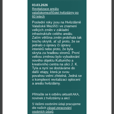
03.03.2026
Revitalizace areálu
valašskomeziříčské hvězdárny po
60 letech
Poslední roky jsou na Hvězdárně
Valašské Meziříčí ve znamení
velkých změn v základní
infrastruktuře celého areálu.
Zatím většina změn probíhala tak
trochu skrytě, ať už proto, že se
jednalo o opravy či úpravy
interiérů nebo proto, že byla
skryta za hradbou stromů. První
velkou změnou bylo vybudování
nového objektu Kulturního a
kreativního centra na ulici J. K.
Tyla a nyní se dostáváme do
další etapy, která je svou
povahou velmi zřetelná. Jedná se
o komplexní revitalizaci oplocení
a areálu hvězdárny.
Přihlašte se k odběru aktualit AKA,
novinek z hvězdárny a akcí:
S Vašimi osobními údaji pracujeme
dle našich
zásad zpracování
osobních údajů
.