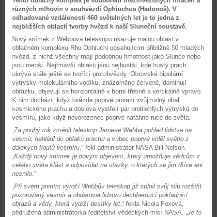
Tento oblačný komplex je souborem mezihvězdných mračen a
různých mlhovin v souhvězdí Ophiuchus (Hadonoš). V
odhadované vzdálenosti 460 světelných let je to jedna z
nejbližších oblastí tvorby hvězd k naší Sluneční soustavě.
Nový snímek z Webbova teleskopu ukazuje malou oblast v
oblačném komplexu Rho Ophiuchi obsahujícím přibližně 50 mladých
hvězd, z nichž všechny mají podobnou hmotnost jako Slunce nebo
jsou menší. Nejtmavší oblasti jsou nejhustší, kde hustý prach
ukrývá stále ještě se tvořící protohvězdy. Obrovské bipolární
výtrysky molekulárního vodíku, znázorněné červeně, dominují
obrázku, objevují se horizontálně v horní třetině a vertikálně vpravo.
K nim dochází, když hvězda poprvé prorazí svůj rodný obal
kosmického prachu a doslova vystřelí pár protilehlých výtrysků do
vesmíru, jako když novorozenec poprvé natáhne ruce do světa.
„
Za pouhý rok změnil teleskop Jamese Webba pohled lidstva na
vesmír, nahlédl do oblaků prachu a vůbec poprvé viděl světlo z
dalekých koutů vesmíru
,“ řekl administrátor NASA Bill Nelson.
„
Každý nový snímek je novým objevem, který umožňuje vědcům z
celého světa klást a odpovídat na otázky, o kterých se jim dříve ani
nesnilo
.“
„
Při svém prvním výročí Webbův teleskop již splnil svůj slib rozšířit
pozorovaný vesmír a obdaroval lidstvo dechberoucí pokladnicí
obrazů a vědy, která vydrží desítky let
,“ řekla Nicola Foxová,
přidružená administrátorka ředitelství vědeckých misí NASA. „
Je to