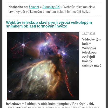
Nacházíte se:
Úvodní
»
Aktuality AK
»
Webbův teleskop slaví
první výročí velkolepým snímkem oblasti formování hvězd
Webbův teleskop slaví první výročí velkolepým
snímkem oblasti formování hvězd
16.07.2023
Vědecký tým
kolem
Webbova
teleskopu
zveřejnil
krásný
snímek malé
hvězdotvorné oblasti v oblačném komplexu Rho Ophiuchi.