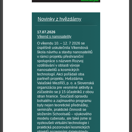
Novinky z hvězdárny
17.07.2026
Víkend s nanosatelity
O víkendu 10. – 12. 7 2026 se
úspěšně uskutečnila Víkendová
škola návrhu a stavby nanosatelitů
v rámci projektu přeshraniční
spolupráce s názvem Rozvoj
vzdělávání v oblasti vývoje
nanosatelitů a kosmických
technologií. Akci pořádali oba
partneři projektu, Hvězdárna
Valašské Meziříčí, p. o. a Slovenská
organizácia pre vesmírné aktivity a
zúčastnilo se ji 15 účastníků z obou
stran hranice. Součástí opravdu
bohatého a zajímavého programu
byly nejen teoretické přednášky,
semináře, praktické činnosti se
složením Schoolsatů – výukového
modelu cubesatu, ale také jsme si
vyzkoušeli virtuální technologie i
praktická pozorování kosmických
objektů pozemními dalekohledy,