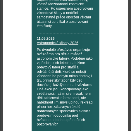
včetně Mezinárodní kosmické
stanice. Po úspěšném absolvování
víkendové školy a nedělní
samostatné práce obdrželi všichni
účastníci certifikát o absolvování
této školy.
11.05.2026
Astronomické tábory 2026
Po dvouleté přestávce organizuje
hvězdárna pro děti a mládež
astronomické tábory. Podobně jako
v předchozích letech nabízíme
pobytový tábor pro starší a
odvážnější děti, které se nebojí
vícedenního pobytu mimo domov, i
tzv. příměstský tábor, kdy děti
docházejí každý den na hvězdárnu.
Obě akce jsou koncipovány jako
vzdělávací, naším cílem však není
děti zahlcovat informacemi, ale
nabídnout jim smysluplnou rekreaci
plnou her, zábavných úkolů,
dobrovolných sportovních aktivit a
především odpočinku pod
hvězdnou oblohou při nočních
pozorováních.