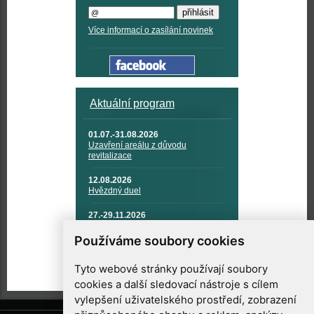
Více informací o zasílání novinek
Aktuální program
01.07.-31.08.2026
Uzavření areálu z důvodu
revitalizace
12.08.2026
Hvězdný duel
27.-29.11.2026
KOSMONAUTIKA, RAKETOVÁ
TECHNIKA A KOSMICKÉ
Používáme soubory cookies
TECHNOLOGIE
Tyto webové stránky používají soubory
cookies a další sledovací nástroje s cílem
vylepšení uživatelského prostředí, zobrazení