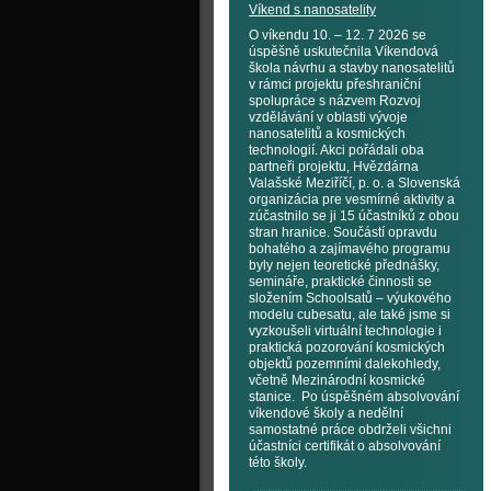
Víkend s nanosatelity
O víkendu 10. – 12. 7 2026 se
úspěšně uskutečnila Víkendová
škola návrhu a stavby nanosatelitů
v rámci projektu přeshraniční
spolupráce s názvem Rozvoj
vzdělávání v oblasti vývoje
nanosatelitů a kosmických
technologií. Akci pořádali oba
partneři projektu, Hvězdárna
Valašské Meziříčí, p. o. a Slovenská
organizácia pre vesmírné aktivity a
zúčastnilo se ji 15 účastníků z obou
stran hranice. Součástí opravdu
bohatého a zajímavého programu
byly nejen teoretické přednášky,
semináře, praktické činnosti se
složením Schoolsatů – výukového
modelu cubesatu, ale také jsme si
vyzkoušeli virtuální technologie i
praktická pozorování kosmických
objektů pozemními dalekohledy,
včetně Mezinárodní kosmické
stanice. Po úspěšném absolvování
víkendové školy a nedělní
samostatné práce obdrželi všichni
účastníci certifikát o absolvování
této školy.