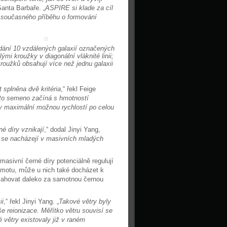
Santa Barbaře. „
ASPIRE si klade za cíl
o současného příběhu o formování
ání 10 vzdálených galaxií označených
lými kroužky v diagonální vláknité linii;
roužků obsahují více než jednu galaxii
 splněna dvě kritéria
,“ řekl Feige
toto semeno začíná s hmotností
oty maximální možnou rychlostí po celou
é díry vznikají
,“ dodal Jinyi Yang,
íry se nacházejí v masivních mladých
asivní černé díry potenciálně regulují
 hmotu, může u nich také docházet k
sahovat daleko za samotnou černou
ii
,“ řekl Jinyi Yang. „
Takové větry byly
 reionizace. Měřítko větru souvisí se
větry existovaly již v raném