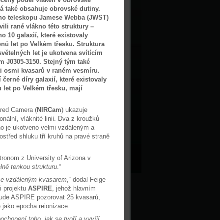
rá také obsahuje obrovské dutiny.
ho teleskopu Jamese Webba (JWST)
li rané vlákno této struktury –
o 10 galaxií, které existovaly
nů let po Velkém třesku. Struktura
větelných let je ukotvena svítícím
 J0305-3150. Stejný tým také
i osmi kvasarů v raném vesmíru.
ní černé díry galaxií, které existovaly
 let po Velkém třesku, mají
ared Camera (
NIRCam
) ukazuje
ální, vláknité linii. Dva z kroužků
kno je ukotveno velmi vzdáleným a
třed shluku tří kruhů na pravé straně
stronom z University of Arizona v
lně tenkou strukturu
.“
ou se vzdáleným kvasarem
,“ dodal Feige
i projektu
ASPIRE
, jehož hlavním
 bude ASPIRE pozorovat 25 kvasarů,
 jako epocha reionizace.
opení toho, jak se tvoří a vyvíjí