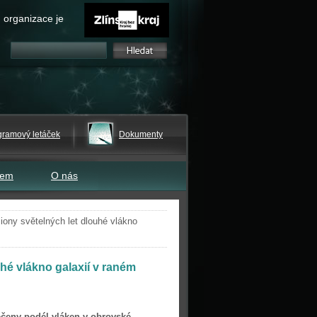
 organizace je
gramový letáček
Dokumenty
tem
O nás
iony světelných let dlouhé vlákno
hé vlákno galaxií v raném
ečeny podél vláken v obrovské