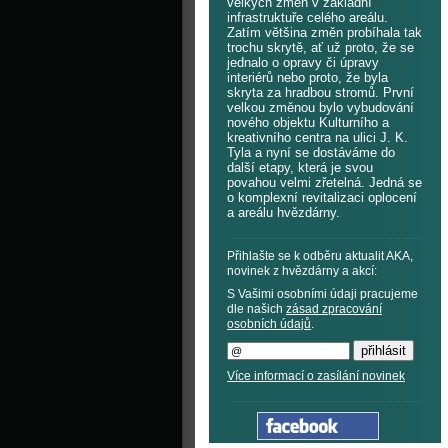
velkých změn v základní
infrastruktuře celého areálu.
Zatím většina změn probíhala tak
trochu skrytě, ať už proto, že se
jednalo o opravy či úpravy
interiérů nebo proto, že byla
skryta za hradbou stromů. První
velkou změnou bylo vybudování
nového objektu Kulturního a
kreativního centra na ulici J. K.
Tyla a nyní se dostáváme do
další etapy, která je svou
povahou velmi zřetelná. Jedná se
o komplexní revitalizaci oplocení
a areálu hvězdárny.
Přihlašte se k odběru aktualit AKA,
novinek z hvězdárny a akcí:
S Vašimi osobními údaji pracujeme
dle našich
zásad zpracování
osobních údajů
.
Více informací o zasílání novinek