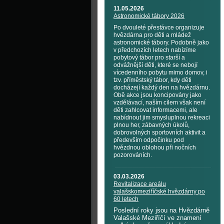
11.05.2026
Astronomické tábory 2026
Po dvouleté přestávce organizuje
hvězdárna pro děti a mládež
astronomické tábory. Podobně jako
v předchozích letech nabízíme
pobytový tábor pro starší a
odvážnější děti, které se nebojí
vícedenního pobytu mimo domov, i
tzv. příměstský tábor, kdy děti
docházejí každý den na hvězdárnu.
Obě akce jsou koncipovány jako
vzdělávací, naším cílem však není
děti zahlcovat informacemi, ale
nabídnout jim smysluplnou rekreaci
plnou her, zábavných úkolů,
dobrovolných sportovních aktivit a
především odpočinku pod
hvězdnou oblohou při nočních
pozorováních.
03.03.2026
Revitalizace areálu
valašskomeziříčské hvězdárny po
60 letech
Poslední roky jsou na Hvězdárně
Valašské Meziříčí ve znamení