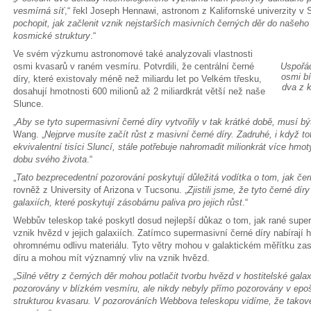
vesmírná síť
,“ řekl Joseph Hennawi, astronom z Kalifornské univerzity v 
pochopit, jak začlenit vznik nejstarších masivních černých děr do našeh
kosmické struktury
.“
Ve svém výzkumu astronomové také analyzovali vlastnosti
osmi kvasarů v raném vesmíru. Potvrdili, že centrální černé
Uspořád
osmi bí
díry, které existovaly méně než miliardu let po Velkém třesku,
dva z k
dosahují hmotnosti 600 milionů až 2 miliardkrát větší než naše
Slunce.
„
Aby se tyto supermasivní černé díry vytvořily v tak krátké době, musí být
Wang. „
Nejprve musíte začít růst z masivní černé díry. Zadruhé, i když 
ekvivalentní tisíci Sluncí, stále potřebuje nahromadit milionkrát více hm
dobu svého života
.“
„
Tato bezprecedentní pozorování poskytují důležitá vodítka o tom, jak čern
rovněž z University of Arizona v Tucsonu. „
Zjistili jsme, že tyto černé d
galaxiích, které poskytují zásobárnu paliva pro jejich růst
.“
Webbův teleskop také poskytl dosud nejlepší důkaz o tom, jak rané superm
vznik hvězd v jejich galaxiích. Zatímco supermasivní černé díry nabírají
ohromnému odlivu materiálu. Tyto větry mohou v galaktickém měřítku za
díru a mohou mít významný vliv na vznik hvězd.
„
Silné větry z černých děr mohou potlačit tvorbu hvězd v hostitelské galax
pozorovány v blízkém vesmíru, ale nikdy nebyly přímo pozorovány v epoše
strukturou kvasaru. V pozorováních Webbova teleskopu vidíme, že takové 