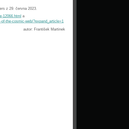
ters z 29. června 2023.
se-12066.html
a
ds-of-the-cosmic-web/?expand_article=1
autor: František Martinek