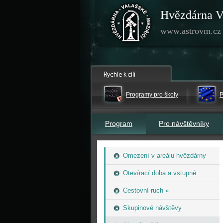
Hvězdárna V
www.astrovm.cz
Programy pro školy
P
Program
Pro návštěvníky
Omezení v areálu hvězdárny
Otevírací doba a vstupné
Cestovní ruch »
Skupinové návštěvy