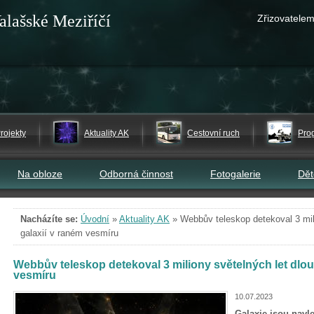
alašské Meziříčí
Zřizovatelem
rojekty
Aktuality AK
Cestovní ruch
Pro
Na obloze
Odborná činnost
Fotogalerie
Dě
Nacházíte se:
Úvodní
»
Aktuality AK
»
Webbův teleskop detekoval 3 mil
galaxií v raném vesmíru
Webbův teleskop detekoval 3 miliony světelných let dlou
vesmíru
10.07.2023
Galaxie jsou navl