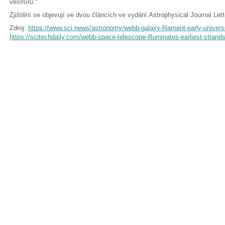
vesmíru
.“
Zjištění se objevují ve dvou článcích ve vydání Astrophysical Journal Let
Zdroj:
https://www.sci.news/astronomy/webb-galaxy-filament-early-univer
https://scitechdaily.com/webb-space-telescope-illuminates-earliest-stran