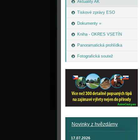
Aktuality AK
Tiskové zprávy ESO
Dokumenty »
Kniha - OKRES VSETÍN
Panoramatická prohlídka
Fotografická soutež
Novinky z hvězdárny
17.07.2026