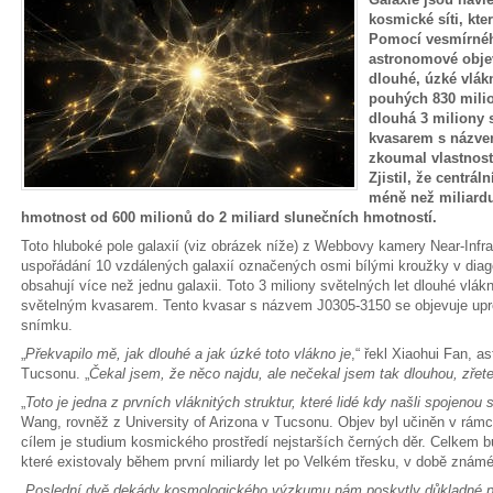
kosmické síti, kte
Pomocí vesmírné
astronomové objevi
dlouhé, úzké vlákn
pouhých 830 milio
dlouhá 3 miliony s
kvasarem s názvem
zkoumal vlastnost
Zjistil, že centrál
méně než miliardu
hmotnost od 600 milionů do 2 miliard slunečních hmotností.
Toto hluboké pole galaxií (viz obrázek níže) z Webbovy kamery Near-Infr
uspořádání 10 vzdálených galaxií označených osmi bílými kroužky v diagon
obsahují více než jednu galaxii. Toto 3 miliony světelných let dlouhé vlá
světelným kvasarem. Tento kvasar s názvem J0305-3150 se objevuje upros
snímku.
„
Překvapilo mě, jak dlouhé a jak úzké toto vlákno je
,“ řekl Xiaohui Fan, a
Tucsonu. „
Čekal jsem, že něco najdu, ale nečekal jsem tak dlouhou, zřete
„
Toto je jedna z prvních vláknitých struktur, které lidé kdy našli spojen
Wang, rovněž z University of Arizona v Tucsonu. Objev byl učiněn v rámc
cílem je studium kosmického prostředí nejstarších černých děr. Celkem
které existovaly během první miliardy let po Velkém třesku, v době známé
„
Poslední dvě dekády kosmologického výzkumu nám poskytly důkladné poch