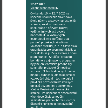
17.07.2026
Víkend s nanosatelity
O víkendu 10. – 12. 7 2026 se
úspěšně uskutečnila Víkendová
škola návrhu a stavby nanosatelitů
v rámci projektu přeshraniční
spolupráce s názvem Rozvoj
vzdělávání v oblasti vývoje
nanosatelitů a kosmických
technologií. Akci pořádali oba
partneři projektu, Hvězdárna
Valašské Meziříčí, p. o. a Slovenská
organizácia pre vesmírné aktivity a
zúčastnilo se ji 15 účastníků z obou
stran hranice. Součástí opravdu
bohatého a zajímavého programu
byly nejen teoretické přednášky,
semináře, praktické činnosti se
složením Schoolsatů – výukového
modelu cubesatu, ale také jsme si
vyzkoušeli virtuální technologie i
praktická pozorování kosmických
objektů pozemními dalekohledy,
včetně Mezinárodní kosmické
stanice. Po úspěšném absolvování
víkendové školy a nedělní
samostatné práce obdrželi všichni
účastníci certifikát o absolvování
této školy.