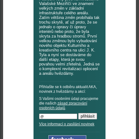
Valašské Meziříčí ve znamení
velkých změn v základní
infrastruktuře celého areálu.
Zatím většina změn probíhala tak
trochu skrytě, ať už proto, že se
jednalo o opravy či úpravy
interiérů nebo proto, že byla
skryta za hradbou stromů. První
velkou změnou bylo vybudování
nového objektu Kulturního a
kreativního centra na ulici J. K.
Tyla a nyní se dostáváme do
další etapy, která je svou
povahou velmi zřetelná. Jedná se
o komplexní revitalizaci oplocení
a areálu hvězdárny.
Přihlašte se k odběru aktualit AKA,
novinek z hvězdárny a akcí:
S Vašimi osobními údaji pracujeme
dle našich
zásad zpracování
osobních údajů
.
Více informací o zasílání novinek