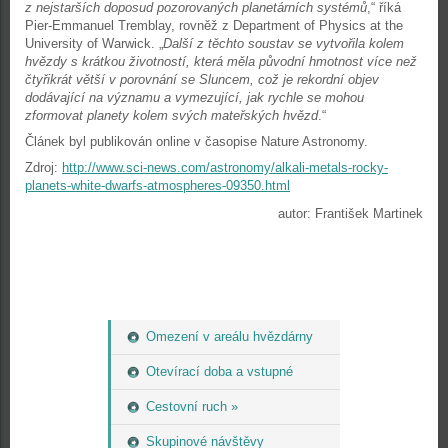
z nejstarších doposud pozorovaných planetárních systémů
,“ říká
Pier-Emmanuel Tremblay, rovněž z Department of Physics at the
University of Warwick. „
Další z těchto soustav se vytvořila kolem
hvězdy s krátkou životností, která měla původní hmotnost více než
čtyřikrát větší v porovnání se Sluncem, což je rekordní objev
dodávající na významu a vymezující, jak rychle se mohou
zformovat planety kolem svých mateřských hvězd
.“
Článek byl publikován online v časopise Nature Astronomy.
Zdroj:
http://www.sci-news.com/astronomy/alkali-metals-rocky-
planets-white-dwarfs-atmospheres-09350.html
autor: František Martinek
Omezení v areálu hvězdárny
Otevírací doba a vstupné
Cestovní ruch »
Skupinové návštěvy