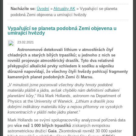
Nacházíte se:
Úvodní
»
Aktuality AK
»
Vypařující se planeta
podobná Zemi objevena u umírající hvězdy
Vypařující se planeta podobná Zemi objevena u
umírající hvězdy
23.02.2021
Astronomové detekovali lithium v atmosférách čtyř
chladných a starých bílých trpaslíků; u jednoho z nich se
rovněž projevuje atmosférický draslík. Tyto dva relativně
překypující alkalické prvky vzhledem k sodíku a vápníku
důrazně napovídají, že všechny čtyři hvězdy pohlcují fragmenty
kamenných planet podobných Zemi či Marsu.
„
V minulosti jsme pozorovali všechny druhy hmoty podobné
materiálu pláště a jádra, avšak chybělo nám definitivní odhalení
planetární kůry
,“ říká Mark Hollands, astronom na Department of
Physics at the University of Warwick. „
Lithium a draslík jsou
dobrými indikátory materiálu kůry a nejsou přítomny ve vysokých
koncentracích v plášti nebo jádru planet
.“
Mark Hollands se svými spolupracovníky analyzoval pořízená data
pro
více než 1 000 bílých trpaslíků
získaných evropskou
astrometrickou družicí
Gaia
. Zkontrolovali rovněž 30 000 spekter