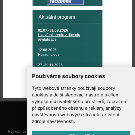
Aktuální program
01.07.-31.08.2026
Uzavření areálu z důvodu
revitalizace
12.08.2026
Hvězdný duel
27.-29.11.2026
KOSMONAUTIKA, RAKETOVÁ
TECHNIKA A KOSMICKÉ
Používáme soubory cookies
TECHNOLOGIE
Tyto webové stránky používají soubory
cookies a další sledovací nástroje s cílem
vylepšení uživatelského prostředí, zobrazení
přizpůsobeného obsahu a reklam, analýzy
návštěvnosti webových stránek a zjištění
zdroje návštěvnosti.
Hvězdárna Valašské Meziříčí, příspěvková organizace, Vsetínská 78, 757