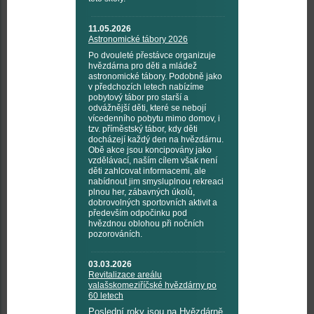
11.05.2026
Astronomické tábory 2026
Po dvouleté přestávce organizuje
hvězdárna pro děti a mládež
astronomické tábory. Podobně jako
v předchozích letech nabízíme
pobytový tábor pro starší a
odvážnější děti, které se nebojí
vícedenního pobytu mimo domov, i
tzv. příměstský tábor, kdy děti
docházejí každý den na hvězdárnu.
Obě akce jsou koncipovány jako
vzdělávací, naším cílem však není
děti zahlcovat informacemi, ale
nabídnout jim smysluplnou rekreaci
plnou her, zábavných úkolů,
dobrovolných sportovních aktivit a
především odpočinku pod
hvězdnou oblohou při nočních
pozorováních.
03.03.2026
Revitalizace areálu
valašskomeziříčské hvězdárny po
60 letech
Poslední roky jsou na Hvězdárně