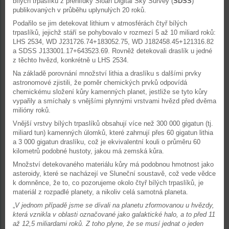
bílých trpaslíků z přehlídky Sloan Digital Sky Survey (
SDSS
)
publikovaných v průběhu uplynulých 20 roků.
Podařilo se jim detekovat lithium v atmosférách čtyř bílých
trpaslíků, jejichž stáří se pohybovalo v rozmezí 5 až 10 miliard roků:
LHS 2534, WD J231726.74+183052.75, WD J182458.45+121316.82
a SDSS J133001.17+643523.69. Rovněž detekovali draslík u jedné
z těchto hvězd, konkrétně u LHS 2534.
Na základě porovnání množství lithia a draslíku s dalšími prvky
astronomové zjistili, že poměr chemických prvků odpovídá
chemickému složení kůry kamenných planet, jestliže se tyto kůry
vypařily a smíchaly s vnějšími plynnými vrstvami hvězd před dvěma
milióny roků.
Vnější vrstvy bílých trpaslíků obsahují více než 300 000 gigatun (tj.
miliard tun) kamenných úlomků, které zahrnují přes 60 gigatun lithia
a 3 000 gigatun draslíku, což je ekvivalentní kouli o průměru 60
kilometrů podobné hustoty, jakou má zemská kůra.
Množství detekovaného materiálu kůry má podobnou hmotnost jako
asteroidy, které se nacházejí ve Sluneční soustavě, což vede vědce
k domněnce, že to, co pozorujeme okolo čtyř bílých trpaslíků, je
materiál z rozpadlé planety, a nikoliv celá samotná planeta.
„
V jednom případě jsme se dívali na planetu zformovanou u hvězdy,
která vznikla v oblasti označované jako galaktické halo, a to před 11
až 12,5 miliardami roků. Z toho plyne, že se musí jednat o jeden