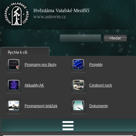
Hvězdárna Valašské Meziříčí
www.astrovm.cz
Programy pro školy
Projekty
Aktuality AK
Cestovní ruch
Programový letáček
Dokumenty