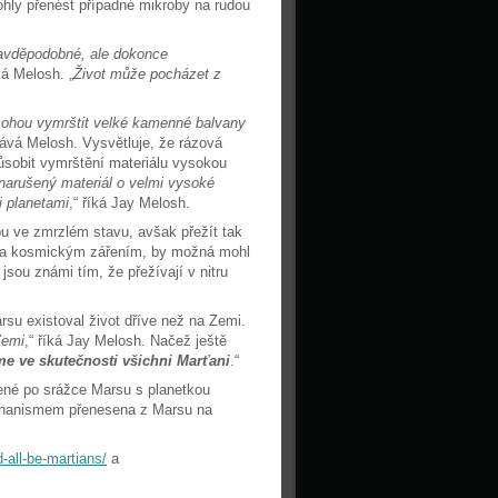
mohly přenést případné mikroby na rudou
ravděpodobné, ale dokonce
íká Melosh. „
Život může pocházet z
mohou vymrštit velké kamenné balvany
dává Melosh. Vysvětluje, že rázová
působit vymrštění materiálu vysokou
narušený materiál o velmi vysoké
i planetami
,“ říká Jay Melosh.
u ve zmrzlém stavu, avšak přežít tak
m a kosmickým zářením, by možná mohl
sou známi tím, že přežívají v nitru
rsu existoval život dříve než na Zemi.
Zemi
,“ říká Jay Melosh. Načež ještě
me ve skutečnosti všichni Marťani
.“
řené po srážce Marsu s planetkou
echanismem přenesena z Marsu na
-all-be-martians/
a