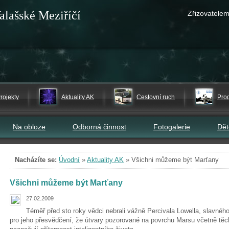
alašské Meziříčí
Zřizovatelem
rojekty
Aktuality AK
Cestovní ruch
Pro
Na obloze
Odborná činnost
Fotogalerie
Dě
Nacházíte se:
Úvodní
»
Aktuality AK
»
Všichni můžeme být Marťany
Všichni můžeme být Marťany
27.02.2009
Téměř před sto roky vědci nebrali vážně Percivala Lowella, slavné
pro jeho přesvědčení, že útvary pozorované na povrchu Marsu včetně těch