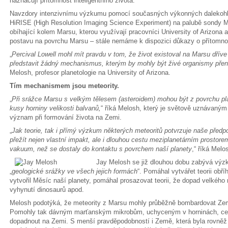
naznačují přítomnost inteligentního života.
Navzdory intenzivnímu výzkumu pomocí současných výkonných dalekohle
HiRISE (High Resolution Imaging Science Experiment) na palubě sondy 
obíhající kolem Marsu, kterou využívají pracovníci University of Arizona a
postavu na povrchu Marsu – stále nemáme k dispozici důkazy o přítomnost
„
Percival Lowell mohl mít pravdu v tom, že život existoval na Marsu dřív
představit žádný mechanismus, kterým by mohly být živé organismy přen
Melosh, profesor planetologie na University of Arizona.
Tím mechanismem jsou meteority.
„
Při srážce Marsu s velkým tělesem (asteroidem) mohou být z povrchu pl
kusy horniny velikosti balvanů,
“ říká Melosh, který je světově uznávaným 
význam při formování života na Zemi.
„
Jak teorie, tak i přímý výzkum některých meteoritů potvrzuje naše před
přežít nejen vlastní impakt, ale i dlouhou cestu meziplanetárním prostore
vakuum, než se dostaly do kontaktu s povrchem naší planety
,“ říká Melo
Jay Melosh se již dlouhou dobu zabývá výz
„
geologické srážky ve všech jejich formách
“. Pomáhal vytvářet teorii obř
vytvořil Měsíc naší planety, pomáhal prosazovat teorii, že dopad velkého 
vyhynutí dinosaurů apod.
Melosh podotýká, že meteority z Marsu mohly průběžně bombardovat Zemi 
Pomohly tak dávným marťanským mikrobům, uchyceným v horninách, ces
dopadnout na Zemi. S menší pravděpodobností i Země, která byla rovně