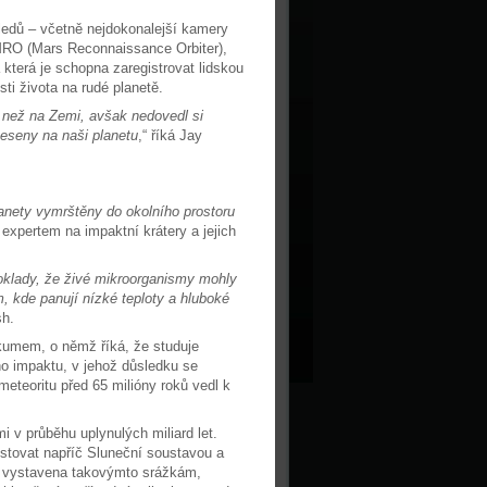
dů – včetně nejdokonalejší kamery
MRO (Mars Reconnaissance Orbiter),
 která je schopna zaregistrovat lidskou
i života na rudé planetě.
e než na Zemi, avšak nedovedl si
eseny na naši planetu
,“ říká Jay
anety vymrštěny do okolního prostoru
expertem na impaktní krátery a jejich
poklady, že živé mikroorganismy mohly
m, kde panují nízké teploty a hluboké
sh.
kumem, o němž říká, že studuje
ího impaktu, v jehož důsledku se
meteoritu před 65 milióny roků vedl k
v průběhu uplynulých miliard let.
tovat napříč Sluneční soustavou a
ž vystavena takovýmto srážkám,