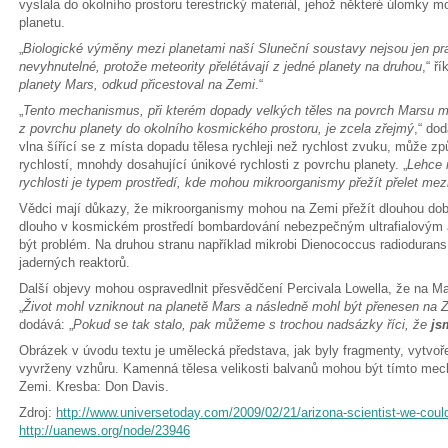
vyslala do okolního prostoru terestrický materiál, jehož některé úlomky 
planetu.
„
Biologické výměny mezi planetami naší Sluneční soustavy nejsou jen p
nevyhnutelné, protože meteority přelétávají z jedné planety na druhou
,“ ř
planety Mars, odkud přicestoval na Zemi
.“
„
Tento mechanismus, při kterém dopady velkých těles na povrch Marsu 
z povrchu planety do okolního kosmického prostoru, je zcela zřejmý
,“ do
vlna šířící se z místa dopadu tělesa rychleji než rychlost zvuku, může z
rychlostí, mnohdy dosahující únikové rychlosti z povrchu planety. „
Lehce 
rychlosti je typem prostředí, kde mohou mikroorganismy přežít přelet mez
Vědci mají důkazy, že mikroorganismy mohou na Zemi přežít dlouhou dob
dlouho v kosmickém prostředí bombardování nebezpečným ultrafialový
být problém. Na druhou stranu například mikrobi Dienococcus radiodurans j
jaderných reaktorů.
Další objevy mohou ospravedlnit přesvědčení Percivala Lowella, že na Ma
„
Život mohl vzniknout na planetě Mars a následně mohl být přenesen na 
dodává: „
Pokud se tak stalo, pak můžeme s trochou nadsázky říci, že
js
Obrázek v úvodu textu je umělecká představa, jak byly fragmenty, vytvo
vyvrženy vzhůru. Kamenná tělesa velikosti balvanů mohou být tímto m
Zemi. Kresba: Don Davis.
Zdroj:
http://www.universetoday.com/2009/02/21/arizona-scientist-we-could
http://uanews.org/node/23946