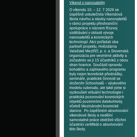
Víkend s nanosatelity
O víkendu 10. – 12. 7 2026 se
úspěšně uskutečnila Víkendová
škola návrhu a stavby nanosatelitů
v rámci projektu přeshraniční
spolupráce s názvem Rozvoj
vzdělávání v oblasti vývoje
nanosatelitů a kosmických
technologií. Akci pořádali oba
partneři projektu, Hvězdárna
Valašské Meziříčí, p. o. a Slovenská
organizácia pre vesmírné aktivity a
zúčastnilo se ji 15 účastníků z obou
stran hranice. Součástí opravdu
bohatého a zajímavého programu
byly nejen teoretické přednášky,
semináře, praktické činnosti se
složením Schoolsatů – výukového
modelu cubesatu, ale také jsme si
vyzkoušeli virtuální technologie i
praktická pozorování kosmických
objektů pozemními dalekohledy,
včetně Mezinárodní kosmické
stanice. Po úspěšném absolvování
víkendové školy a nedělní
samostatné práce obdrželi všichni
účastníci certifikát o absolvování
této školy.