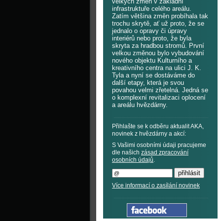
velkých změn v základní
infrastruktuře celého areálu.
Zatím většina změn probíhala tak
trochu skrytě, ať už proto, že se
jednalo o opravy či úpravy
interiérů nebo proto, že byla
skryta za hradbou stromů. První
velkou změnou bylo vybudování
nového objektu Kulturního a
kreativního centra na ulici J. K.
Tyla a nyní se dostáváme do
další etapy, která je svou
povahou velmi zřetelná. Jedná se
o komplexní revitalizaci oplocení
a areálu hvězdárny.
Přihlašte se k odběru aktualit AKA,
novinek z hvězdárny a akcí:
S Vašimi osobními údaji pracujeme
dle našich
zásad zpracování
osobních údajů
.
Více informací o zasílání novinek