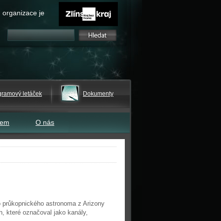
 organizace je
gramový letáček
Dokumenty
tem
O nás
ho průkopnického astronoma z Arizony
, které označoval jako kanály,