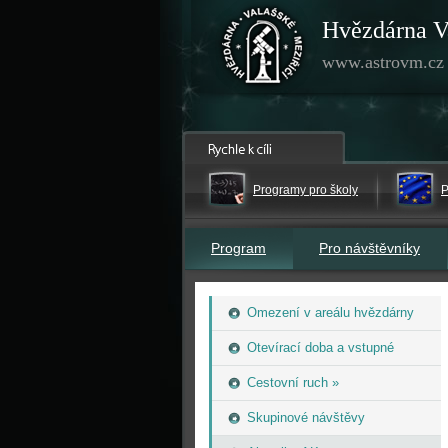
Hvězdárna V
www.astrovm.cz
Programy pro školy
P
Program
Pro návštěvníky
Omezení v areálu hvězdárny
Otevírací doba a vstupné
Cestovní ruch »
Skupinové návštěvy