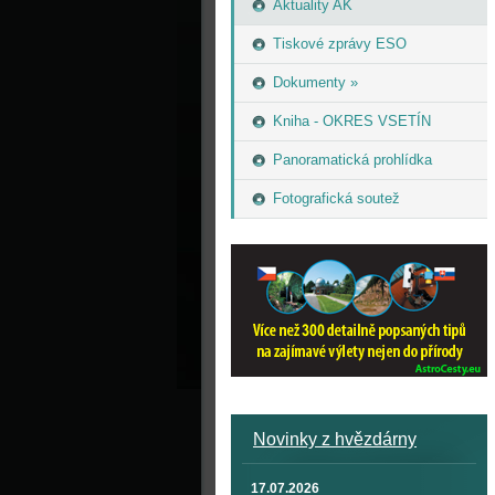
Aktuality AK
Tiskové zprávy ESO
Dokumenty »
Kniha - OKRES VSETÍN
Panoramatická prohlídka
Fotografická soutež
Novinky z hvězdárny
17.07.2026