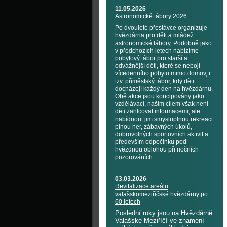
11.05.2026
Astronomické tábory 2026
Po dvouleté přestávce organizuje
hvězdárna pro děti a mládež
astronomické tábory. Podobně jako
v předchozích letech nabízíme
pobytový tábor pro starší a
odvážnější děti, které se nebojí
vícedenního pobytu mimo domov, i
tzv. příměstský tábor, kdy děti
docházejí každý den na hvězdárnu.
Obě akce jsou koncipovány jako
vzdělávací, naším cílem však není
děti zahlcovat informacemi, ale
nabídnout jim smysluplnou rekreaci
plnou her, zábavných úkolů,
dobrovolných sportovních aktivit a
především odpočinku pod
hvězdnou oblohou při nočních
pozorováních.
03.03.2026
Revitalizace areálu
valašskomeziříčské hvězdárny po
60 letech
Poslední roky jsou na Hvězdárně
Valašské Meziříčí ve znamení