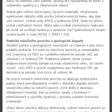
barvy ve viditelné části spektra, přístroj M3 zaznamenal 85 barev z
viditelného spektra a z infračervené oblasti.
Stejně jako vidíme různé barvy různých materiálů, infračervený
spektrometr dokáže vidět mnoho (infračervených) barev, aby lépe
určil složení, včetně vody (H2O) a hydroxylu (OH). Vodu lze přímo
získat zahříváním hornin. Může také vznikat chemickými reakcemi,
při nichž se uvolňuje hydroxyl a spojením čtyř hydroxylových skupin
vzniká kyslík a voda (4(OH) -> 2H2O + O2).
Stabilita měsíčního povrchu a geologické dopady
Studiem polohy a geologických souvislostí se Clarkovi a jeho týmu
podařilo prokázat, že voda na měsíčním povrchu je metastabilní,
což znamená, že H2O se v průběhu milionů let pomalu ničí, ale
zůstává v ní hydroxyl OH. Kráterová událost, která vystaví
podpovrchové horniny bohaté na vodu slunečnímu větru, se časem
rozloží, zničí H2O a vytvoří rozptýlenou auru hydroxylu OH, ale
destrukce je pomalá, trvá tisíce až miliony let.
Na jiných místech měsíčního povrchu se objevuje hydroxylová
patina, která pravděpodobně vznikla v důsledku dopadu protonů
slunečního větru na měsíční povrch, čímž došlo k destrukci
silikátových minerálů, kde se protony spojily s kyslíkem v
křemičitanech a vytvořily hydroxyl v procesu zvaném kosmické
zvětrávání.
„
Když dáme všechny důkazy dohromady, vidíme měsíční povrch se