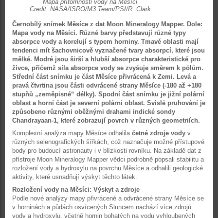
Mapa přítomnosti vody na Měsíci
Credit: NASA/ISRO/M3 Team/PSI/R. Clark
Černobílý snímek Měsíce z dat Moon Mineralogy Mapper. Dole:
Mapa vody na Měsíci. Různé barvy představují různé typy
absorpce vody a korelují s typem horniny. Tmavé oblasti mají
tendenci mít šachovnicově vyznačené tvary absorpcí, které jsou
mělké. Modré jsou širší a hlubší absorpce charakteristické pro
živce, přičemž síla absorpce vody se zvyšuje směrem k pólům.
Střední část snímku je část Měsíce přivrácená k Zemi. Levá a
pravá čtvrtina jsou části odvrácené strany Měsíce (-180 až +180
stupňů „zeměpisné“ délky). Spodní část snímku je jižní polární
oblast a horní část je severní polární oblast. Svislé pruhování je
způsobeno různými oběžnými drahami indické sondy
Chandrayaan-1, které zobrazují povrch v různých geometriích.
Komplexní analýza mapy Měsíce odhalila
četné zdroje vody
v
různých selenografických šířkách, což naznačuje možné přístupové
body pro budoucí astronauty i v blízkosti rovníku. Na základě dat z
přístroje Moon Mineralogy Mapper vědci podrobně popsali stabilitu a
rozložení vody a hydroxylu na povrchu Měsíce a odhalili geologické
aktivity, které usnadňují výskyt těchto látek.
Rozložení vody na Měsíci: Výskyt a zdroje
Podle nové analýzy mapy přivrácené a odvrácené strany Měsíce se
v horninách a půdách osvícených Sluncem nachází více zdrojů
vody a hydroxylu, včetně hornin bohatých na vodu vyhloubených