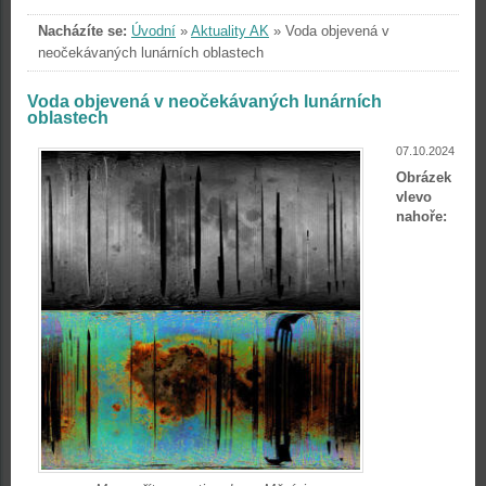
Nacházíte se:
Úvodní
»
Aktuality AK
»
Voda objevená v
neočekávaných lunárních oblastech
Voda objevená v neočekávaných lunárních
oblastech
07.10.2024
Obrázek
vlevo
nahoře: