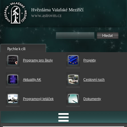
Hvězdárna Valašské Meziříčí
www.astrovm.cz
Programy pro školy
Projekty
Aktuality AK
Cestovní ruch
Programový letáček
Dokumenty