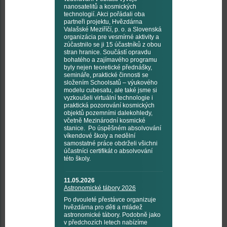
nanosatelitů a kosmických
technologií. Akci pořádali oba
partneři projektu, Hvězdárna
Valašské Meziříčí, p. o. a Slovenská
organizácia pre vesmírné aktivity a
zúčastnilo se ji 15 účastníků z obou
stran hranice. Součástí opravdu
bohatého a zajímavého programu
byly nejen teoretické přednášky,
semináře, praktické činnosti se
složením Schoolsatů – výukového
modelu cubesatu, ale také jsme si
vyzkoušeli virtuální technologie i
praktická pozorování kosmických
objektů pozemními dalekohledy,
včetně Mezinárodní kosmické
stanice. Po úspěšném absolvování
víkendové školy a nedělní
samostatné práce obdrželi všichni
účastníci certifikát o absolvování
této školy.
11.05.2026
Astronomické tábory 2026
Po dvouleté přestávce organizuje
hvězdárna pro děti a mládež
astronomické tábory. Podobně jako
v předchozích letech nabízíme