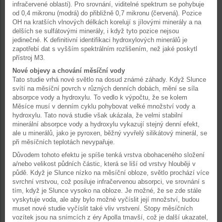
infračervené oblasti). Pro srovnání, viditelné spektrum se pohybuje
od 0,4 mikronu (modrá) do přibližně 0,7 mikronu (červená). Pozice
OH na kratších vlnových délkách korelují s jílovými minerály a na
delších se sulfátovými minerály, i když tyto pozice nejsou
jedinečné. K definitivní identifikaci hydroxylových minerálů je
zapotřebí dat s vyšším spektrálním rozlišením, než jaké poskytl
přístroj M3.
Nové objevy a chování měsíční vody
Tato studie vrhá nové světlo na dosud známé záhady. Když Slunce
svítí na měsíční povrch v různých denních dobách, mění se síla
absorpce vody a hydroxylu. To vedlo k výpočtu, že se kolem
Měsíce musí v denním cyklu pohybovat velké množství vody a
hydroxylu. Tato nová studie však ukázala, že velmi stabilní
minerální absorpce vody a hydroxylu vykazují stejný denní efekt,
ale u minerálů, jako je pyroxen, běžný vyvřelý silikátový minerál, se
při měsíčních teplotách nevypařuje.
Důvodem tohoto efektu je spíše tenká vrstva obohaceného složení
a/nebo velikost půdních částic, která se liší od vrstvy hlouběji v
půdě. Když je Slunce nízko na měsíční obloze, světlo prochází více
svrchní vrstvou, což posiluje infračervenou absorpci, ve srovnání s
tím, když je Slunce vysoko na obloze. Je možné, že se zde stále
vyskytuje voda, ale aby bylo možné vyčíslit její množství, budou
muset nové studie vyčíslit také vliv vrstvení. Stopy měsíčních
vozítek jsou na snímcích z éry Apolla tmavší, což je další ukazatel,