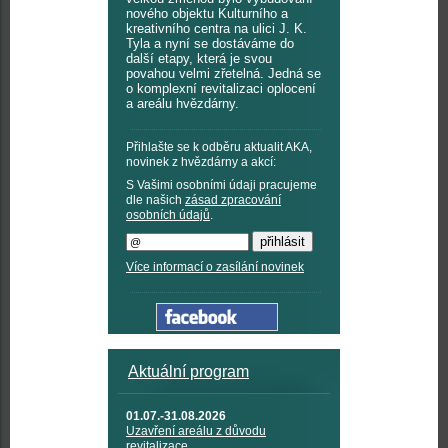
nového objektu Kulturního a
kreativního centra na ulici J. K.
Tyla a nyní se dostáváme do
další etapy, která je svou
povahou velmi zřetelná. Jedná se
o komplexní revitalizaci oplocení
a areálu hvězdárny.
Přihlašte se k odběru aktualit AKA,
novinek z hvězdárny a akcí:
S Vašimi osobními údaji pracujeme
dle našich
zásad zpracování
osobních údajů
.
Více informací o zasílání novinek
Aktuální program
01.07.-31.08.2026
Uzavření areálu z důvodu
revitalizace