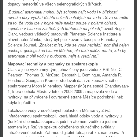
dopady meteoritů ve všech selenografických šířkách.
„
Budoucí astronauti mohou být schopni najít vodu i v blízkosti
rovníku díky využití těchto oblastí bohatých na vodu. Dříve se mělo
za to, že vodu lze v hojné míře nalézt pouze v polární oblasti,
zejména v hluboce zastíněných kráterech na pólech
,“ uvedl Roger
Clark, vedoucí vědecký pracovník Planetary Science Institute a
hlavní autor článku, který byl publikován v časopise Planetary
Science Journal. „
Znalost míst, kde se voda nachází, pomáhá nejen
pochopit geologickou historii Měsíce, ale také nalézt místa, kde by
astronauti mohli vodu v budoucnu najít a využívat
.“
Mapovací techniky a poznatky ze spektroskopie
Clark a jeho výzkumný tým, jehož členy jsou vědci z PSI Neil C.
Pearson, Thomas B. McCord, Deborah L. Domingue, Amanda R.
Hendrix a Georgiana Kramer, studovali data ze zobrazovacího
spektrometru Moon Mineralogy Mapper (M3) na sondě Chandrayaan-
1, která obíhala Měsíc v letech 2008-2009 a mapovala vodu a
hydroxyl na přivrácené i odvrácené straně Měsíce podrobněji než
kdykoli předtím.
Lokalizace vody v osvětlených oblastech Měsíce využívá
infračervenou spektroskopii, která hledá otisky vody a hydroxylu
(funkční chemická skupina s jedním atomem vodíku a jedním
atomem kyslíku) ve spektru odraženého slunečního světla v
infračervené oblasti. Zatímco digitální fotoaparát zaznamenává tři