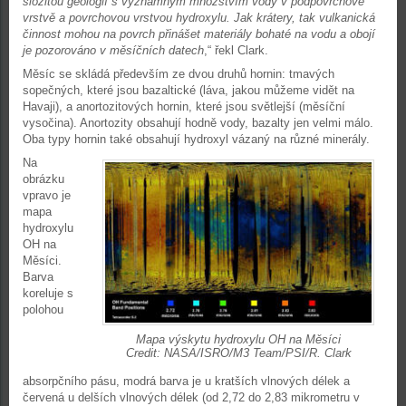
složitou geologií s významným množstvím vody v podpovrchové
vrstvě a povrchovou vrstvou hydroxylu. Jak krátery, tak vulkanická
činnost mohou na povrch přinášet materiály bohaté na vodu a obojí
je pozorováno v měsíčních datech
,“ řekl Clark.
Měsíc se skládá především ze dvou druhů hornin: tmavých
sopečných, které jsou bazaltické (láva, jakou můžeme vidět na
Havaji), a anortozitových hornin, které jsou světlejší (měsíční
vysočina). Anortozity obsahují hodně vody, bazalty jen velmi málo.
Oba typy hornin také obsahují hydroxyl vázaný na různé minerály.
Na
obrázku
vpravo je
mapa
hydroxylu
OH na
Měsíci.
Barva
koreluje s
polohou
Mapa výskytu hydroxylu OH na Měsíci
Credit: NASA/ISRO/M3 Team/PSI/R. Clark
absorpčního pásu, modrá barva je u kratších vlnových délek a
červená u delších vlnových délek (od 2,72 do 2,83 mikrometru v