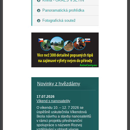
Kniha - OKRES VSETÍN
Panoramatická prohlídka
Fotografická soutež
Novinky z hvězdárny
17.07.2026
Víkend s nanosatelity
O víkendu 10. – 12. 7 2026 se
úspěšně uskutečnila Víkendová
škola návrhu a stavby nanosatelitů
v rámci projektu přeshraniční
spolupráce s názvem Rozvoj
vzdělávání v oblasti vývoje