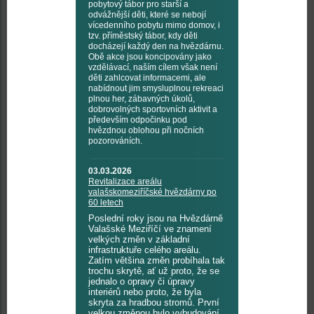
pobytový tábor pro starší a
odvážnější děti, které se nebojí
vícedenního pobytu mimo domov, i
tzv. příměstský tábor, kdy děti
docházejí každý den na hvězdárnu.
Obě akce jsou koncipovány jako
vzdělávací, naším cílem však není
děti zahlcovat informacemi, ale
nabídnout jim smysluplnou rekreaci
plnou her, zábavných úkolů,
dobrovolných sportovních aktivit a
především odpočinku pod
hvězdnou oblohou při nočních
pozorováních.
03.03.2026
Revitalizace areálu
valašskomeziříčské hvězdárny po
60 letech
Poslední roky jsou na Hvězdárně
Valašské Meziříčí ve znamení
velkých změn v základní
infrastruktuře celého areálu.
Zatím většina změn probíhala tak
trochu skrytě, ať už proto, že se
jednalo o opravy či úpravy
interiérů nebo proto, že byla
skryta za hradbou stromů. První
velkou změnou bylo vybudování