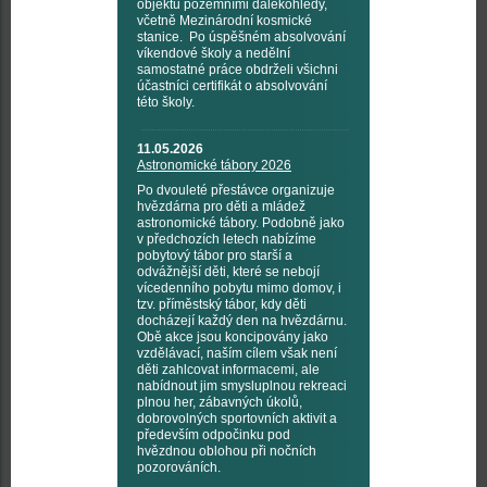
objektů pozemními dalekohledy,
včetně Mezinárodní kosmické
stanice. Po úspěšném absolvování
víkendové školy a nedělní
samostatné práce obdrželi všichni
účastníci certifikát o absolvování
této školy.
11.05.2026
Astronomické tábory 2026
Po dvouleté přestávce organizuje
hvězdárna pro děti a mládež
astronomické tábory. Podobně jako
v předchozích letech nabízíme
pobytový tábor pro starší a
odvážnější děti, které se nebojí
vícedenního pobytu mimo domov, i
tzv. příměstský tábor, kdy děti
docházejí každý den na hvězdárnu.
Obě akce jsou koncipovány jako
vzdělávací, naším cílem však není
děti zahlcovat informacemi, ale
nabídnout jim smysluplnou rekreaci
plnou her, zábavných úkolů,
dobrovolných sportovních aktivit a
především odpočinku pod
hvězdnou oblohou při nočních
pozorováních.