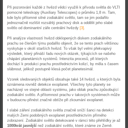
Při pozorování každé z hvězd vědci využili k přívodu světla do VLTI
pomocné teleskopy (Auxiliary Telescopes) o průměru 1,8 m. Tam,
kde bylo přítomné silné zodiakální světlo, tam se jim podařilo
jednoznačně rozlišit rozsáhlý prachový disk a oddělit jeho slabé
světlo od dominantní záře centrální hvězdy
[3]
.
Při analýze vlastností hvězd obklopených diskem zodiakálního
prachu se členům týmu podařilo objevit, že se tento prach většinou
vyskytuje v okolí starších hvězd. To však byl velmi překvapivý
výsledek, který přináší řadu nových otázek, týkajících se našeho
chápání planetárních systémů. Intenzita procesů, při kterých
dochází k produkci prachu prostřednictvím kolizí, by měla s časem
slábnout, jelikož postupně klesá počet planetesimál.
Vzorek sledovaných objektů obsahuje také 14 hvězd, u kterých byla
oznámena rovněž detekce exoplanet. Všechny tyto planety se
nacházejí ve stejné oblasti systému, jako oblak prachu způsobující
zodiakální světlo. A přítomnost prachu v takových systémech může
v budoucnu přinést značné obtíže při zkoumání exoplanet.
I slabé záření zodiakálního světla značně sníží šanci na detekci
malých Zemi podobných exoplanet prostřednictvím přímého
zobrazení. Zodiakální světlo detekované v rámci této přehlídky je až
1000krát jasnější
než zodiakální světlo, které známe ze Země.