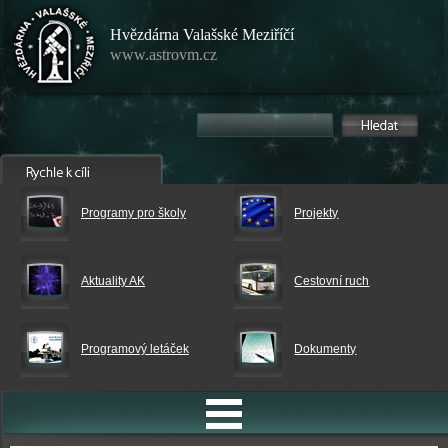
Hvězdárna Valašské Meziříčí
www.astrovm.cz
Programy pro školy
Projekty
Aktuality AK
Cestovní ruch
Programový letáček
Dokumenty