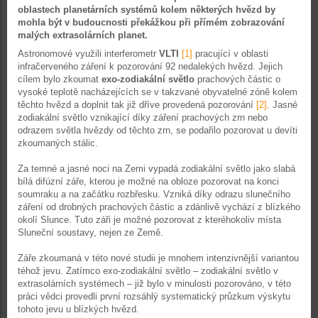
oblastech planetárních systémů kolem některých hvězd by
mohla být v budoucnosti překážkou při přímém zobrazování
malých extrasolárních planet.
Astronomové využili interferometr
VLTI
[1]
pracující v oblasti
infračerveného záření k pozorování 92 nedalekých hvězd. Jejich
cílem bylo zkoumat
exo-zodiakální světlo
prachových částic o
vysoké teplotě nacházejících se v takzvané obyvatelné zóně kolem
těchto hvězd a doplnit tak již dříve provedená pozorování
[2]
. Jasné
zodiakální světlo vznikající díky záření prachových zrn nebo
odrazem světla hvězdy od těchto zrn, se podařilo pozorovat u devíti
zkoumaných stálic.
Za temné a jasné noci na Zemi vypadá zodiakální světlo jako slabá
bílá difúzní záře, kterou je možné na obloze pozorovat na konci
soumraku a na začátku rozbřesku. Vzniká díky odrazu slunečního
záření od drobných prachových částic a zdánlivě vychází z blízkého
okolí Slunce. Tuto záři je možné pozorovat z kteréhokoliv místa
Sluneční soustavy, nejen ze Země.
Záře zkoumaná v této nové studii je mnohem intenzivnější variantou
téhož jevu. Zatímco exo-zodiakální světlo – zodiakální světlo v
extrasolárních systémech – již bylo v minulosti pozorováno, v této
práci vědci provedli první rozsáhlý systematický průzkum výskytu
tohoto jevu u blízkých hvězd.