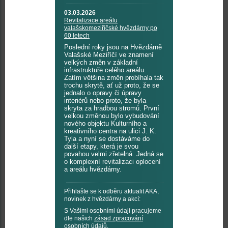
03.03.2026
Revitalizace areálu
valašskomeziříčské hvězdárny po
60 letech
Poslední roky jsou na Hvězdárně
Valašské Meziříčí ve znamení
velkých změn v základní
infrastruktuře celého areálu.
Zatím většina změn probíhala tak
trochu skrytě, ať už proto, že se
jednalo o opravy či úpravy
interiérů nebo proto, že byla
skryta za hradbou stromů. První
velkou změnou bylo vybudování
nového objektu Kulturního a
kreativního centra na ulici J. K.
Tyla a nyní se dostáváme do
další etapy, která je svou
povahou velmi zřetelná. Jedná se
o komplexní revitalizaci oplocení
a areálu hvězdárny.
Přihlašte se k odběru aktualit AKA,
novinek z hvězdárny a akcí:
S Vašimi osobními údaji pracujeme
dle našich
zásad zpracování
osobních údajů
.