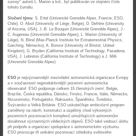
survey
" autorů L. Marion a kol., byl publikován ve stejném čísle
tohoto žurnálu.
Složení týmu
: S. Ertel (Université Grenoble Alpes, Francie; ESO,
Chile), O. Absil (University of Liège, Belgie), D. Defrère (University
of Arizona, USA), J.-B. Le Bouquin (Université Grenoble Alpes), J.-
C. Augereau (Université Grenoble Alpes), L. Marion (University of
Liège), N. Blind (Max-Planck Institute for Extraterrestrial Physics,
Garching, Německo), A. Bonsor (University of Bristol, United
Kingdom), G. Bryden (California Institute of Technology, Pasadena,
USA), J. Lebreton (California Institute of Technology) a J. Milli
(Université Grenoble Alpes)
ESO
je nejvýznamnější mezivládní astronomická organizace Evropy
a v současnosti nejproduktivnější pozemní astronomická
observatoř. ESO podporuje celkem 15 členských zemí: Belgie,
Brazílie, Česká republika, Dánsko, Finsko, Francie, Itálie, Německo,
Nizozemsko, Portugalsko, Rakousko, Španělsko, Švédsko,
Švýcarsko a Velká Británie. ESO uskutečňuje ambiciózní program
zaměřený na návrh, konstrukci a úspěšný chod výkonných
pozemních pozorovacích komplexů umožňujících astronomům
dosáhnout významných vědeckých objevů. ESO také vedoucí úlohu
při podpoře a organizaci spolupráce v astronomickém výzkumu.
ESO provozuje tři unikátní pozorovací střediska světového