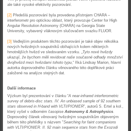
ale také vysoké efektivity pozorování.
[2]
Předešlá pozorování byla provedena přístrojem CHARA –
interferometr pro optickou oblast, který provozuje Center for High
Angular Resolution Astronomy (CHARA) na Georgia State
University, vybavený vláknovým slučovačem svazku FLUOR.
[3]
Vedlejším produktem těchto pozorování je také objev několika
nových hvězdných souputníků obíhajících kolem některých
hmotnějších hvězd ve sledovaném vzorku. „
Tyto nové hvězdy
ukazují, že bychom měli revidovat naše současné odhady množství
dvojhvězd mezi hvězdami tohoto typu
,“ říká Lindsay Marion, hlavní
autorka doprovodného článku věnovaného této doplňkové práci
založené na analýze stejných dat.
Další informace
Výzkum byl prezentování v článku “
A near-infrared interferometric
survey of debris-disc stars. IV. An unbiased sample of 92 southern
stars observed in H-band with VLTI/PIONIER
”, autorů S. Ertel a kol.,
který vyšel v odborném časopise
Astronomy & Astrophysics
.
Doprovodný článek věnovaný hvězdným souputníkům objeveným
během této přehlídky s názvem "
Searching for faint companions
with VLTI/PIONIER. II. 92 main sequence stars from the Exozodi