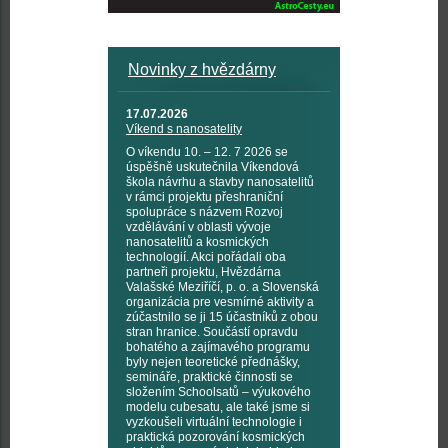
Novinky z hvězdárny
17.07.2026
Víkend s nanosatelity
O víkendu 10. – 12. 7 2026 se
úspěšně uskutečnila Víkendová
škola návrhu a stavby nanosatelitů
v rámci projektu přeshraniční
spolupráce s názvem Rozvoj
vzdělávání v oblasti vývoje
nanosatelitů a kosmických
technologií. Akci pořádali oba
partneři projektu, Hvězdárna
Valašské Meziříčí, p. o. a Slovenská
organizácia pre vesmírné aktivity a
zúčastnilo se ji 15 účastníků z obou
stran hranice. Součástí opravdu
bohatého a zajímavého programu
byly nejen teoretické přednášky,
semináře, praktické činnosti se
složením Schoolsatů – výukového
modelu cubesatu, ale také jsme si
vyzkoušeli virtuální technologie i
praktická pozorování kosmických