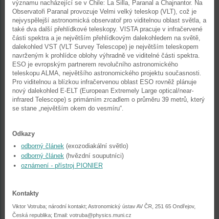
významu nacházející se v Chile: La Silla, Paranal a Chajnantor. Na
Observatoři Paranal provozuje Velmi velký teleskop (VLT), což je
nejvyspělejší astronomická observatoř pro viditelnou oblast světla, a
také dva další přehlídkové teleskopy. VISTA pracuje v infračervené
části spektra a je největším přehlídkovým dalekohledem na světě,
dalekohled VST (VLT Survey Telescope) je největším teleskopem
navrženým k prohlídce oblohy výhradně ve viditelné části spektra.
ESO je evropským partnerem revolučního astronomického
teleskopu ALMA, největšího astronomického projektu současnosti.
Pro viditelnou a blízkou infračervenou oblast ESO rovněž plánuje
nový dalekohled E-ELT (European Extremely Large optical/near-
infrared Telescope) s primárním zrcadlem o průměru 39 metrů, který
se stane „největším okem do vesmíru“.
Odkazy
odborný článek
(exozodiakální světlo)
odborný článek
(hvězdní souputníci)
oznámení - přístroj PIONIER
Kontakty
Viktor Votruba; národní kontakt; Astronomický ústav AV ČR, 251 65 Ondřejov,
Česká republika; Email: votruba@physics.muni.cz