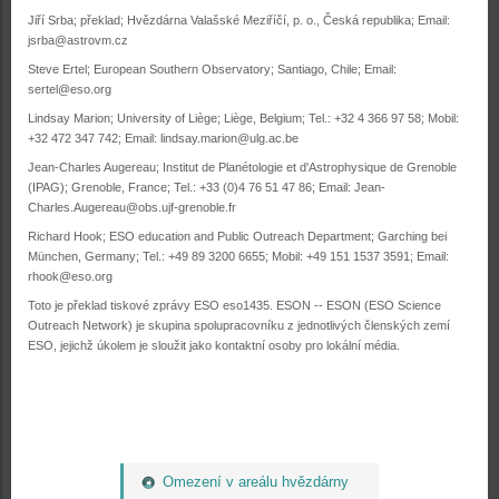
Jiří Srba; překlad; Hvězdárna Valašské Meziříčí, p. o., Česká republika; Email:
jsrba@astrovm.cz
Steve Ertel; European Southern Observatory; Santiago, Chile; Email:
sertel@eso.org
Lindsay Marion; University of Liège; Liège, Belgium; Tel.: +32 4 366 97 58; Mobil:
+32 472 347 742; Email: lindsay.marion@ulg.ac.be
Jean-Charles Augereau; Institut de Planétologie et d'Astrophysique de Grenoble
(IPAG); Grenoble, France; Tel.: +33 (0)4 76 51 47 86; Email: Jean-
Charles.Augereau@obs.ujf-grenoble.fr
Richard Hook; ESO education and Public Outreach Department; Garching bei
München, Germany; Tel.: +49 89 3200 6655; Mobil: +49 151 1537 3591; Email:
rhook@eso.org
Toto je překlad tiskové zprávy ESO eso1435. ESON -- ESON (ESO Science
Outreach Network) je skupina spolupracovníku z jednotlivých členských zemí
ESO, jejichž úkolem je sloužit jako kontaktní osoby pro lokální média.
Omezení v areálu hvězdárny