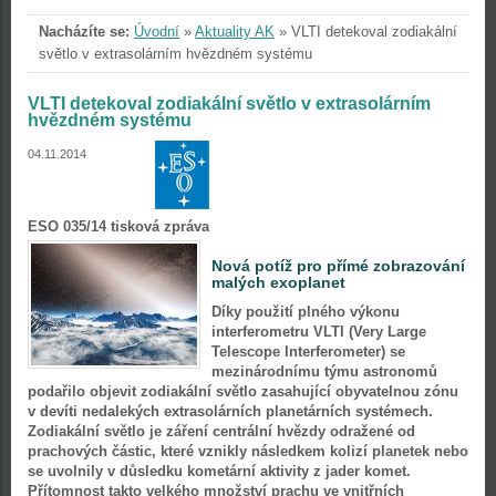
Nacházíte se:
Úvodní
»
Aktuality AK
»
VLTI detekoval zodiakální
světlo v extrasolárním hvězdném systému
VLTI detekoval zodiakální světlo v extrasolárním
hvězdném systému
04.11.2014
ESO 035/14 tisková zpráva
Nová potíž pro přímé zobrazování
malých exoplanet
Díky použití plného výkonu
interferometru VLTI (Very Large
Telescope Interferometer) se
mezinárodnímu týmu astronomů
podařilo objevit zodiakální světlo zasahující obyvatelnou zónu
v devíti nedalekých extrasolárních planetárních systémech.
Zodiakální světlo je záření centrální hvězdy odražené od
prachových částic, které vznikly následkem kolizí planetek nebo
se uvolnily v důsledku kometární aktivity z jader komet.
Přítomnost takto velkého množství prachu ve vnitřních