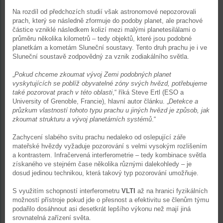
Na rozdíl od předchozích studií však astronomové nepozorovali
prach, který se následně zformuje do podoby planet, ale prachové
částice vzniklé následkem kolizí mezi malými planetesilálami o
průměru několika kilometrů – tedy objektů, které jsou podobné
planetkám a kometám Sluneční soustavy. Tento druh prachu je i ve
Sluneční soustavě zodpovědný za vznik zodiakálního světla.
„
Pokud chceme zkoumat vývoj Zemi podobných planet
vyskytujících se poblíž obyvatelné zóny svých hvězd, potřebujeme
také pozorovat prach v této oblasti
,“ říká Steve Ertl (ESO a
University of Grenoble, Francie), hlavní autor článku. „
Detekce a
průzkum vlastností tohoto typu prachu u jiných hvězd je způsob, jak
zkoumat strukturu a vývoj planetárních systémů
.“
Zachycení slabého svitu prachu nedaleko od oslepující záře
mateřské hvězdy vyžaduje pozorování s velmi vysokým rozlišením
a kontrastem. Infračervená interferometrie – tedy kombinace světla
získaného ve stejném čase několika různými dalekohledy – je
dosud jedinou technikou, která takový typ pozorování umožňuje.
S využitím schopností interferometru
VLTI
až na hranici fyzikálních
možností přístroje pokud jde o přesnost a efektivitu se členům týmu
podařilo dosáhnout asi desetkrát lepšího výkonu než mají jiná
srovnatelná zařízení světa.