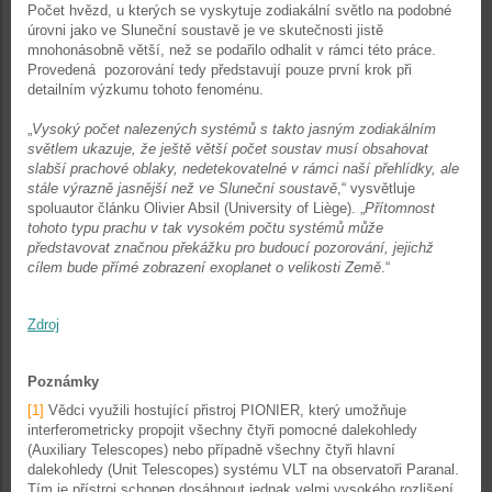
Počet hvězd, u kterých se vyskytuje zodiakální světlo na podobné
úrovni jako ve Sluneční soustavě je ve skutečnosti jistě
mnohonásobně větší, než se podařilo odhalit v rámci této práce.
Provedená pozorování tedy představují pouze první krok při
detailním výzkumu tohoto fenoménu.
„
Vysoký počet nalezených systémů s takto jasným zodiakálním
světlem ukazuje, že ještě větší počet soustav musí obsahovat
slabší prachové oblaky, nedetekovatelné v rámci naší přehlídky, ale
stále výrazně jasnější než ve Sluneční soustavě
,“ vysvětluje
spoluautor článku Olivier Absil (University of Liège). „
Přítomnost
tohoto typu prachu v tak vysokém počtu systémů může
představovat značnou překážku pro budoucí pozorování, jejichž
cílem bude přímé zobrazení exoplanet o velikosti Země
.“
Zdroj
Poznámky
[1]
Vědci využili hostující přistroj PIONIER, který umožňuje
interferometricky propojit všechny čtyři pomocné dalekohledy
(Auxiliary Telescopes) nebo případně všechny čtyři hlavní
dalekohledy (Unit Telescopes) systému VLT na observatoři Paranal.
Tím je přístroj schopen dosáhnout jednak velmi vysokého rozlišení