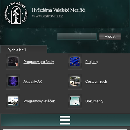
Hvězdárna Valašské Meziříčí
www.astrovm.cz
Programy pro školy
Projekty
Aktuality AK
Cestovní ruch
Programový letáček
Dokumenty