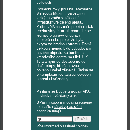
60 letech
Poslední roky jsou na Hvězdárně
Valašské Meziříčí ve znamení
velkých změn v základní
infrastruktuře celého areálu.
Zatím většina změn probíhala tak
trochu skrytě, ať už proto, že se
jednalo o opravy či úpravy
interiérů nebo proto, že byla
skryta za hradbou stromů. První
velkou změnou bylo vybudování
nového objektu Kulturního a
kreativního centra na ulici J. K.
Tyla a nyní se dostáváme do
další etapy, která je svou
povahou velmi zřetelná. Jedná se
o komplexní revitalizaci oplocení
a areálu hvězdárny.
Přihlašte se k odběru aktualit AKA,
novinek z hvězdárny a akcí:
S Vašimi osobními údaji pracujeme
dle našich
zásad zpracování
osobních údajů
.
Více informací o zasílání novinek