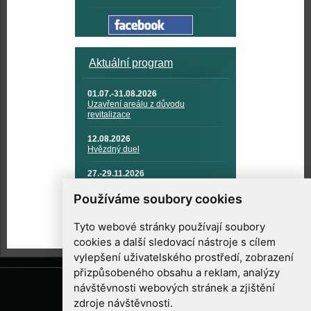
Aktuální program
01.07.-31.08.2026
Uzavření areálu z důvodu
revitalizace
12.08.2026
Hvězdný duel
27.-29.11.2026
KOSMONAUTIKA, RAKETOVÁ
TECHNIKA A KOSMICKÉ
Používáme soubory cookies
TECHNOLOGIE
Tyto webové stránky používají soubory
cookies a další sledovací nástroje s cílem
vylepšení uživatelského prostředí, zobrazení
přizpůsobeného obsahu a reklam, analýzy
návštěvnosti webových stránek a zjištění
zdroje návštěvnosti.