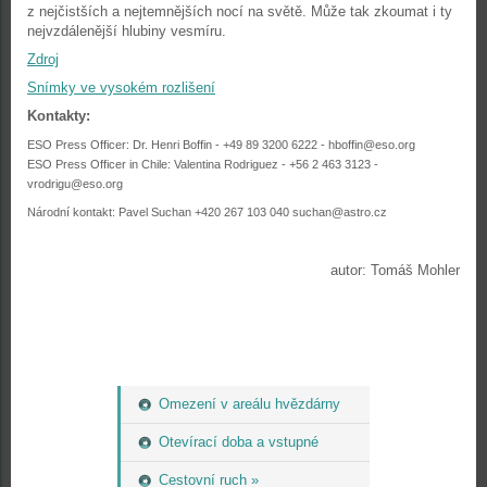
z nejčistších a nejtemnějších nocí na světě. Může tak zkoumat i ty
nejvzdálenější hlubiny vesmíru.
Zdroj
Snímky ve vysokém rozlišení
Kontakty:
ESO Press Officer: Dr. Henri Boffin - +49 89 3200 6222 - hboffin@eso.org
ESO Press Officer in Chile: Valentina Rodriguez - +56 2 463 3123 -
vrodrigu@eso.org
Národní kontakt: Pavel Suchan +420 267 103 040 suchan@astro.cz
autor: Tomáš Mohler
Omezení v areálu hvězdárny
Otevírací doba a vstupné
Cestovní ruch »