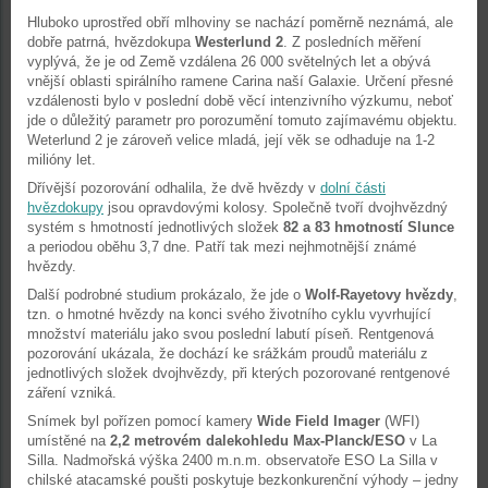
Hluboko uprostřed obří mlhoviny se nachází poměrně neznámá, ale
dobře patrná, hvězdokupa
Westerlund 2
. Z posledních měření
vyplývá, že je od Země vzdálena 26 000 světelných let a obývá
vnější oblasti spirálního ramene Carina naší Galaxie. Určení přesné
vzdálenosti bylo v poslední době věcí intenzivního výzkumu, neboť
jde o důležitý parametr pro porozumění tomuto zajímavému objektu.
Weterlund 2 je zároveň velice mladá, její věk se odhaduje na 1-2
milióny let.
Dřívější pozorování odhalila, že dvě hvězdy v
dolní části
hvězdokupy
jsou opravdovými kolosy. Společně tvoří dvojhvězdný
systém s hmotností jednotlivých složek
82 a 83 hmotností Slunce
a periodou oběhu 3,7 dne. Patří tak mezi nejhmotnější známé
hvězdy.
Další podrobné studium prokázalo, že jde o
Wolf-Rayetovy hvězdy
,
tzn. o hmotné hvězdy na konci svého životního cyklu vyvrhující
množství materiálu jako svou poslední labutí píseň. Rentgenová
pozorování ukázala, že dochází ke srážkám proudů materiálu z
jednotlivých složek dvojhvězdy, při kterých pozorované rentgenové
záření vzniká.
Snímek byl pořízen pomocí kamery
Wide Field Imager
(WFI)
umístěné na
2,2 metrovém dalekohledu Max-Planck/ESO
v La
Silla. Nadmořská výška 2400 m.n.m. observatoře ESO La Silla v
chilské atacamské poušti poskytuje bezkonkurenční výhody – jedny