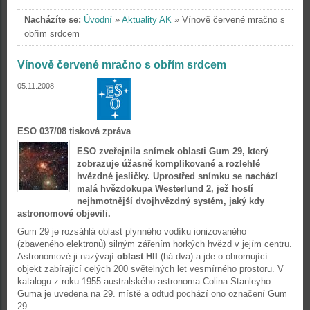
Nacházíte se:
Úvodní
»
Aktuality AK
»
Vínově červené mračno s
obřím srdcem
Vínově červené mračno s obřím srdcem
05.11.2008
ESO 037/08 tisková zpráva
ESO zveřejnila snímek oblasti Gum 29, který
zobrazuje úžasně komplikované a rozlehlé
hvězdné jesličky. Uprostřed snímku se nachází
malá hvězdokupa Westerlund 2, jež hostí
nejhmotnější dvojhvězdný systém, jaký kdy
astronomové objevili.
Gum 29 je rozsáhlá oblast plynného vodíku ionizovaného
(zbaveného elektronů) silným zářením horkých hvězd v jejím centru.
Astronomové ji nazývají
oblast HII
(há dva) a jde o ohromující
objekt zabírající celých 200 světelných let vesmírného prostoru. V
katalogu z roku 1955 australského astronoma Colina Stanleyho
Guma je uvedena na 29. místě a odtud pochází ono označení Gum
29.