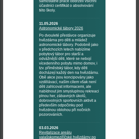
samostatné práce obdrželi všichni
účastníci certifikát o absolvování
této školy.
11.05.2026
Astronomické tábory 2026
Po dvouleté přestávce organizuje
hvězdárna pro děti a mládež
astronomické tábory. Podobně jako
v předchozích letech nabízíme
pobytový tábor pro starší a
odvážnější děti, které se nebojí
vícedenního pobytu mimo domov, i
tzv. příměstský tábor, kdy děti
docházejí každý den na hvězdárnu.
Obě akce jsou koncipovány jako
vzdělávací, naším cílem však není
děti zahlcovat informacemi, ale
nabídnout jim smysluplnou rekreaci
plnou her, zábavných úkolů,
dobrovolných sportovních aktivit a
především odpočinku pod
hvězdnou oblohou při nočních
pozorováních.
03.03.2026
Revitalizace areálu
valašskomeziříčské hvězdárny po