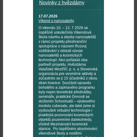
Novinky z hvězdárny
17.07.2026
Víkend s nanosatelity
O víkendu 10. – 12. 7 2026 se
úspěšně uskutečnila Víkendová
škola návrhu a stavby nanosatelitů
v rámci projektu přeshraniční
spolupráce s názvem Rozvoj
vzdělávání v oblasti vývoje
nanosatelitů a kosmických
technologií. Akci pořádali oba
partneři projektu, Hvězdárna
Valašské Meziříčí, p. o. a Slovenská
organizácia pre vesmírné aktivity a
zúčastnilo se ji 15 účastníků z obou
stran hranice. Součástí opravdu
bohatého a zajímavého programu
byly nejen teoretické přednášky,
semináře, praktické činnosti se
složením Schoolsatů – výukového
modelu cubesatu, ale také jsme si
vyzkoušeli virtuální technologie i
praktická pozorování kosmických
objektů pozemními dalekohledy,
včetně Mezinárodní kosmické
stanice. Po úspěšném absolvování
víkendové školy a nedělní