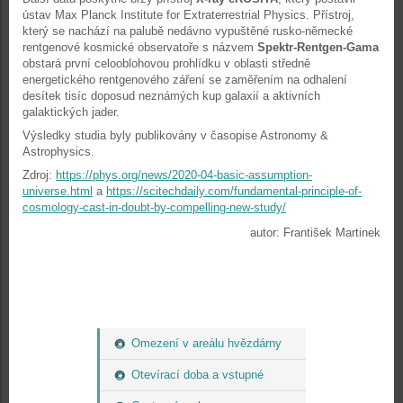
ústav Max Planck Institute for Extraterrestrial Physics. Přístroj,
který se nachází na palubě nedávno vypuštěné rusko-německé
rentgenové kosmické observatoře s názvem
Spektr-Rentgen-Gama
obstará první celooblohovou prohlídku v oblasti středně
energetického rentgenového záření se zaměřením na odhalení
desítek tisíc doposud neznámých kup galaxií a aktivních
galaktických jader.
Výsledky studia byly publikovány v časopise Astronomy &
Astrophysics.
Zdroj:
https://phys.org/news/2020-04-basic-assumption-
universe.html
a
https://scitechdaily.com/fundamental-principle-of-
cosmology-cast-in-doubt-by-compelling-new-study/
autor: František Martinek
Omezení v areálu hvězdárny
Otevírací doba a vstupné