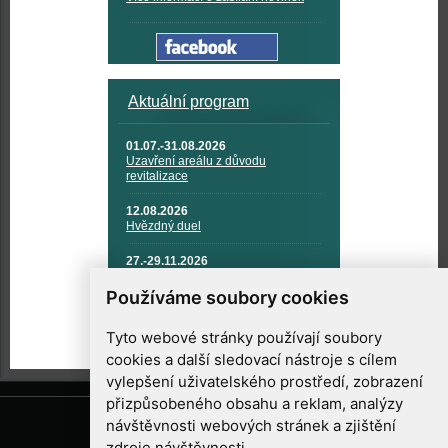
Aktuální program
01.07.-31.08.2026
Uzavření areálu z důvodu
revitalizace
12.08.2026
Hvězdný duel
27.-29.11.2026
KOSMONAUTIKA, RAKETOVÁ
TECHNIKA A KOSMICKÉ
Používáme soubory cookies
TECHNOLOGIE
Tyto webové stránky používají soubory
cookies a další sledovací nástroje s cílem
vylepšení uživatelského prostředí, zobrazení
přizpůsobeného obsahu a reklam, analýzy
návštěvnosti webových stránek a zjištění
zdroje návštěvnosti.