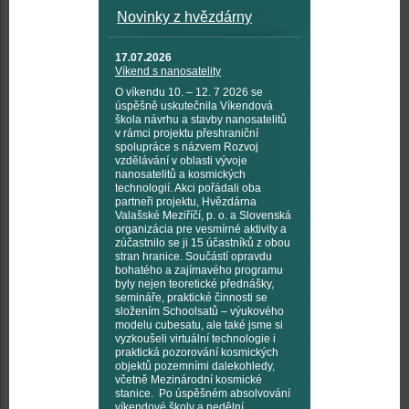
Novinky z hvězdárny
17.07.2026
Víkend s nanosatelity
O víkendu 10. – 12. 7 2026 se
úspěšně uskutečnila Víkendová
škola návrhu a stavby nanosatelitů
v rámci projektu přeshraniční
spolupráce s názvem Rozvoj
vzdělávání v oblasti vývoje
nanosatelitů a kosmických
technologií. Akci pořádali oba
partneři projektu, Hvězdárna
Valašské Meziříčí, p. o. a Slovenská
organizácia pre vesmírné aktivity a
zúčastnilo se ji 15 účastníků z obou
stran hranice. Součástí opravdu
bohatého a zajímavého programu
byly nejen teoretické přednášky,
semináře, praktické činnosti se
složením Schoolsatů – výukového
modelu cubesatu, ale také jsme si
vyzkoušeli virtuální technologie i
praktická pozorování kosmických
objektů pozemními dalekohledy,
včetně Mezinárodní kosmické
stanice. Po úspěšném absolvování
víkendové školy a nedělní