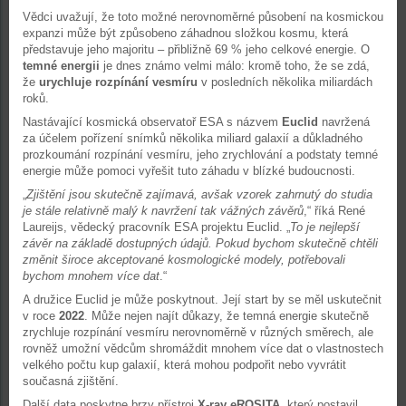
Vědci uvažují, že toto možné nerovnoměrné působení na kosmickou
expanzi může být způsobeno záhadnou složkou kosmu, která
představuje jeho majoritu – přibližně 69 % jeho celkové energie. O
temné energii
je dnes známo velmi málo: kromě toho, že se zdá,
že
urychluje rozpínání vesmíru
v posledních několika miliardách
roků.
Nastávající kosmická observatoř ESA s názvem
Euclid
navržená
za účelem pořízení snímků několika miliard galaxií a důkladného
prozkoumání rozpínání vesmíru, jeho zrychlování a podstaty temné
energie může pomoci vyřešit tuto záhadu v blízké budoucnosti.
„
Zjištění jsou skutečně zajímavá, avšak vzorek zahrnutý do studia
je stále relativně malý k navržení tak vážných závěrů
,“ říká René
Laureijs, vědecký pracovník ESA projektu Euclid. „
To je nejlepší
závěr na základě dostupných údajů. Pokud bychom skutečně chtěli
změnit široce akceptované kosmologické modely, potřebovali
bychom mnohem více dat
.“
A družice Euclid je může poskytnout. Její start by se měl uskutečnit
v roce
2022
. Může nejen najít důkazy, že temná energie skutečně
zrychluje rozpínání vesmíru nerovnoměrně v různých směrech, ale
rovněž umožní vědcům shromáždit mnohem více dat o vlastnostech
velkého počtu kup galaxií, která mohou podpořit nebo vyvrátit
současná zjištění.
Další data poskytne brzy přístroj
X-ray eROSITA
, který postavil