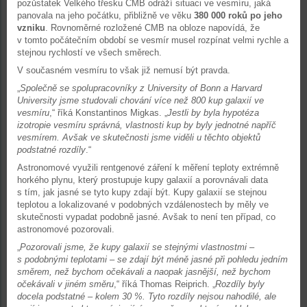
pozůstatek Velkého třesku CMB odráží situaci ve vesmíru, jaká
panovala na jeho počátku, přibližně ve věku
380 000 roků po jeho
vzniku
. Rovnoměrné rozložené CMB na obloze napovídá, že
v tomto počátečním období se vesmír musel rozpínat velmi rychle a
stejnou rychlostí ve všech směrech.
V současném vesmíru to však již nemusí být pravda.
„
Společně se spolupracovníky z University of Bonn a Harvard
University jsme studovali chování více než 800 kup galaxií ve
vesmíru
,“ říká Konstantinos Migkas. „
Jestli by byla hypotéza
izotropie vesmíru správná, vlastnosti kup by byly jednotné napříč
vesmírem. Avšak ve skutečnosti jsme viděli u těchto objektů
podstatné rozdíly
.“
Astronomové využili rentgenové záření k měření teploty extrémně
horkého plynu, který prostupuje kupy galaxií a porovnávali data
s tím, jak jasné se tyto kupy zdají být. Kupy galaxií se stejnou
teplotou a lokalizované v podobných vzdálenostech by měly ve
skutečnosti vypadat podobně jasné. Avšak to není ten případ, co
astronomové pozorovali.
„
Pozorovali jsme, že kupy galaxií se stejnými vlastnostmi –
s podobnými teplotami – se zdají být méně jasné při pohledu jedním
směrem, než bychom očekávali a naopak jasnější, než bychom
očekávali v jiném směru
,“ říká Thomas Reiprich. „
Rozdíly byly
docela podstatné – kolem 30 %. Tyto rozdíly nejsou nahodilé, ale