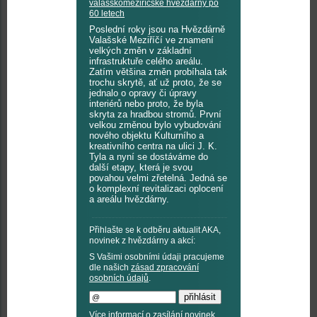
valašskomeziříčské hvězdárny po
60 letech
Poslední roky jsou na Hvězdárně
Valašské Meziříčí ve znamení
velkých změn v základní
infrastruktuře celého areálu.
Zatím většina změn probíhala tak
trochu skrytě, ať už proto, že se
jednalo o opravy či úpravy
interiérů nebo proto, že byla
skryta za hradbou stromů. První
velkou změnou bylo vybudování
nového objektu Kulturního a
kreativního centra na ulici J. K.
Tyla a nyní se dostáváme do
další etapy, která je svou
povahou velmi zřetelná. Jedná se
o komplexní revitalizaci oplocení
a areálu hvězdárny.
Přihlašte se k odběru aktualit AKA,
novinek z hvězdárny a akcí:
S Vašimi osobními údaji pracujeme
dle našich
zásad zpracování
osobních údajů
.
Více informací o zasílání novinek