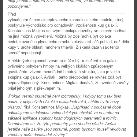
mají jasnou strukturu závisející na směru, ve kterém oblohu
pozorujeme
.“
Před
vyloučením široce akceptovaného kosmologického modelu, který
poskytuje východisko pro odhadování vzdáleností kup galaxií,
Konstantinos Migkas se svými spolupracovníky se nejprve podíval
na jiná možná vysvětlení. Možná by zde mohla být oblaka
nedetekovaného plynu nebo prachu zakrývající náš pohled, což dělá
kupy v určité oblasti mnohem tmavší. Získaná data však tento
scénář nepodporují.
V některých regionech vesmíru může být rozložení kup galaxií
ovlivněno pohybem hmoty na velkých škálách způsobeným
gravitačním vlivem mimořádně hmotných struktur, jako je velká
skupina kup galaxií. Avšak i tento předpoklad se rovněž zdá být
nepravděpodobný. Konstantinos Migkas dodává, že uvedené závěry
přijal jeho tým s překvapením.
„
Pokud vesmír skutečně není izotropický, i kdyby tomu tak bylo
pouze v uplynulých několika miliardách roků, chtělo by to nový
přístup
,“ říká Konstantinos Migkas. „
Například v současné době
odhadujeme vzdálenosti velmi dalekých objektů ve vesmíru na
základě aplikace souboru kosmologických parametrů a rovnic.
Domníváme se, že tyto parametry jsou shodné všude. Avšak
jestliže naše závěry jsou správné, potom bychom museli revidovat
všechny naše dosavadní závěry
.“