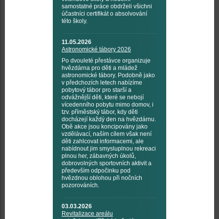
samostatné práce obdrželi všichni
účastníci certifikát o absolvování
této školy.
11.05.2026
Astronomické tábory 2026
Po dvouleté přestávce organizuje
hvězdárna pro děti a mládež
astronomické tábory. Podobně jako
v předchozích letech nabízíme
pobytový tábor pro starší a
odvážnější děti, které se nebojí
vícedenního pobytu mimo domov, i
tzv. příměstský tábor, kdy děti
docházejí každý den na hvězdárnu.
Obě akce jsou koncipovány jako
vzdělávací, naším cílem však není
děti zahlcovat informacemi, ale
nabídnout jim smysluplnou rekreaci
plnou her, zábavných úkolů,
dobrovolných sportovních aktivit a
především odpočinku pod
hvězdnou oblohou při nočních
pozorováních.
03.03.2026
Revitalizace areálu