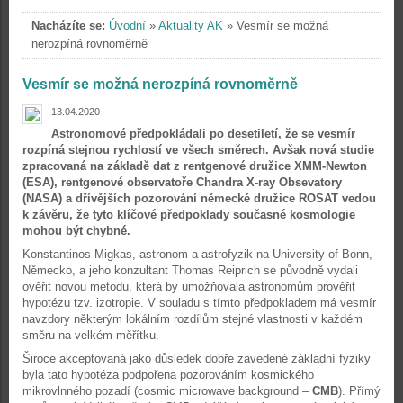
Nacházíte se:
Úvodní
»
Aktuality AK
»
Vesmír se možná
nerozpíná rovnoměrně
Vesmír se možná nerozpíná rovnoměrně
13.04.2020
Astronomové předpokládali po desetiletí, že se vesmír
rozpíná stejnou rychlostí ve všech směrech. Avšak nová studie
zpracovaná na základě dat z rentgenové družice XMM-Newton
(ESA), rentgenové observatoře Chandra X-ray Obsevatory
(NASA) a dřívějších pozorování německé družice ROSAT vedou
k závěru, že tyto klíčové předpoklady současné kosmologie
mohou být chybné.
Konstantinos Migkas, astronom a astrofyzik na University of Bonn,
Německo, a jeho konzultant Thomas Reiprich se původně vydali
ověřit novou metodu, která by umožňovala astronomům prověřit
hypotézu tzv. izotropie. V souladu s tímto předpokladem má vesmír
navzdory některým lokálním rozdílům stejné vlastnosti v každém
směru na velkém měřítku.
Široce akceptovaná jako důsledek dobře zavedené základní fyziky
byla tato hypotéza podpořena pozorováním kosmického
mikrovlnného pozadí (cosmic microwave background –
CMB
). Přímý