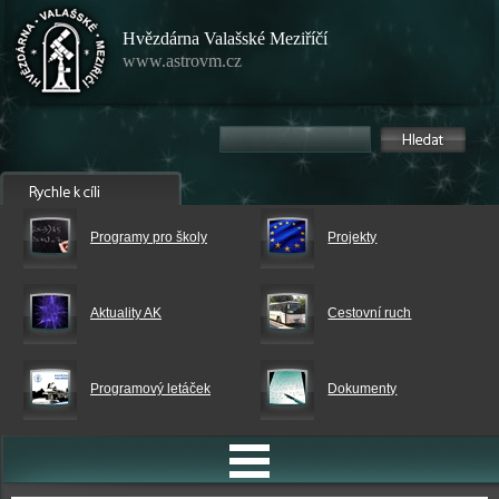
Hvězdárna Valašské Meziříčí
www.astrovm.cz
Programy pro školy
Projekty
Aktuality AK
Cestovní ruch
Programový letáček
Dokumenty