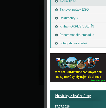
Aktuality AK
Tiskové zprávy ESO
Dokumenty »
Kniha - OKRES VSETÍN
Panoramatická prohlídka
Fotografická soutež
Novinky z hvězdárny
17.07.2026