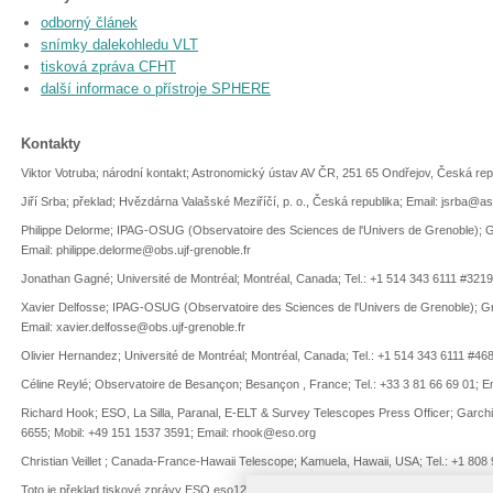
odborný článek
snímky dalekohledu VLT
tisková zpráva CFHT
další informace o přístroje SPHERE
Kontakty
Viktor Votruba; národní kontakt; Astronomický ústav AV ČR, 251 65 Ondřejov, Česká re
Jiří Srba; překlad; Hvězdárna Valašské Meziříčí, p. o., Česká republika; Email: jsrba@a
Philippe Delorme; IPAG-OSUG (Observatoire des Sciences de l'Univers de Grenoble); Gr
Email: philippe.delorme@obs.ujf-grenoble.fr
Jonathan Gagné; Université de Montréal; Montréal, Canada; Tel.: +1 514 343 6111 #321
Xavier Delfosse; IPAG-OSUG (Observatoire des Sciences de l'Univers de Grenoble); Gre
Email: xavier.delfosse@obs.ujf-grenoble.fr
Olivier Hernandez; Université de Montréal; Montréal, Canada; Tel.: +1 514 343 6111 #468
Céline Reylé; Observatoire de Besançon; Besançon , France; Tel.: +33 3 81 66 69 01; E
Richard Hook; ESO, La Silla, Paranal, E-ELT & Survey Telescopes Press Officer; Garch
6655; Mobil: +49 151 1537 3591; Email: rhook@eso.org
Christian Veillet ; Canada-France-Hawaii Telescope; Kamuela, Hawaii, USA; Tel.: +1 808 
Toto je překlad tiskové zprávy ESO eso1245. ESON -- ESON (ESO Science Outreach Ne