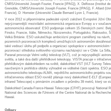
CNRS/Université Joseph Fourier, Francie [IPAG]), X. Delfosse (Institut de
Grenoble, CNRS/Université Joseph Fourier, Francie [IPAG]), F. Allard (Un
Francie), D. Homeier (Université Claude Bernard Lyon 1, Francie).
V roce 2012 si připomínáme padesáté výročí založení Evropské Jižní Ob
nejvýznamnější mezivládní astronomická organizace Evropy a v současno
astronomická observatoř. ESO podporuje celkem 15 členských zemí: Belgi
Finsko, Francie, Itálie, Německo, Nizozemsko, Portugalsko, Rakousko, 
Velká Británie. ESO uskutečňuje ambiciózní program zaměřený na návrh
pozemních pozorovacích komplexů umožňujících astronomům dosáhnou
také vedoucí úlohu při podpoře a organizaci spolupráce v astronomickém
pozorovací střediska světového významu nacházející se v Chile: La Silla,
Paranal provozuje Velmi velký teleskop (VLT), což je nejvyspělejší astron
světla, a také dva další přehlídkové teleskopy. VISTA pracuje v infračerve
přehlídkovým dalekohledem na světě, dalekohled VST (VLT Survey Teles
navrženým k prohlídce oblohy výhradně ve viditelné části spektra. ESO 
astronomického teleskopu ALMA, největšího astronomického projektu souč
infračervenou oblast ESO rovněž plánuje nový dalekohled E-ELT (Europea
infrared Telescope) s primárním zrcadlem o průměru 39 metrů, který se s
Dalekohled Canada-France-Hawaii Telescope (CFHT) provozují National Re
National des Sciences de l'Univers of the Centre National de la Recherche 
Hawaii.
Odkazy