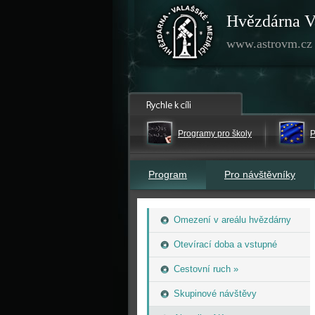
Hvězdárna V
www.astrovm.cz
Programy pro školy
P
Program
Pro návštěvníky
Omezení v areálu hvězdárny
Otevírací doba a vstupné
Cestovní ruch »
Skupinové návštěvy