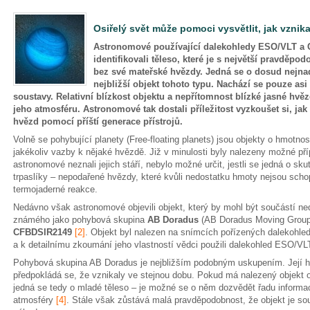
Osiřelý svět může pomoci vysvětlit, jak vznika
Astronomové používající dalekohledy ESO/VLT a 
identifikovali těleso, které je s největší pravděpo
bez své mateřské hvězdy. Jedná se o dosud nejna
nejbližší objekt tohoto typu. Nachází se pouze asi
soustavy. Relativní blízkost objektu a nepřítomnost blízké jasné hv
jeho atmosféru. Astronomové tak dostali příležitost vyzkoušet si, ja
hvězd pomocí příští generace přístrojů.
Volně se pohybující planety (Free-floating planets) jsou objekty o hmotnos
jakékoliv vazby k nějaké hvězdě. Již v minulosti byly nalezeny možné p
astronomové neznali jejich stáří, nebylo možné určit, jestli se jedná o sk
trpaslíky – nepodařené hvězdy, které kvůli nedostatku hmoty nejsou sch
termojaderné reakce.
Nedávno však astronomové objevili objekt, který by mohl být součástí 
známého jako pohybová skupina
AB Doradus
(AB Doradus Moving Group)
CFBDSIR2149
[2]
. Objekt byl nalezen na snímcích pořízených dalekohl
a k detailnímu zkoumání jeho vlastností vědci použili dalekohled ESO/V
Pohybová skupina AB Doradus je nejbližším podobným uskupením. Její h
předpokládá se, že vznikaly ve stejnou dobu. Pokud má nalezený objekt o
jedná se tedy o mladé těleso – je možné se o něm dozvědět řadu informac
atmosféry
[4]
. Stále však zůstává malá pravděpodobnost, že objekt je so