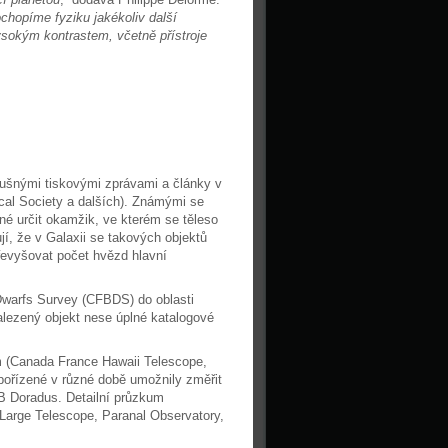
ochopíme fyziku jakékoliv další
sokým kontrastem, včetně přístroje
lušnými tiskovými zprávami a články v
cal Society a dalších). Známými se
ížné určit okamžik, ve kterém se těleso
, že v Galaxii se takových objektů
řevyšovat počet hvězd hlavní
Dwarfs Survey (CFBDS) do oblasti
alezený objekt nese úplné katalogové
(Canada France Hawaii Telescope,
ořízené v různé době umožnily změřit
AB Doradus. Detailní průzkum
Large Telescope, Paranal Observatory,