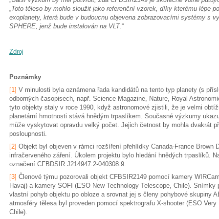
„
Toto těleso by mohlo sloužit jako referenční vzorek, díky kterému lépe p
exoplanety, která bude v budoucnu objevena zobrazovacími systémy s vy
SPHERE, jenž bude instalován na VLT
.“
Zdroj
Poznámky
[1]
V minulosti byla oznámena řada kandidátů na tento typ planety (s přís
odborných časopisech, např. Science Magazine, Nature, Royal Astronomi
tyto objekty staly v roce 1990, když astronomové zjistili, že je velmi obt
planetární hmotnosti stává hnědým trpaslíkem. Současné výzkumy ukazují
může vyskytovat opravdu velký počet. Jejich četnost by mohla dvakrát p
posloupnosti.
[2]
Objekt byl objeven v rámci rozšíření přehlídky Canada-France Brown 
infračerveného záření. Úkolem projektu bylo hledání hnědých trpaslíků. N
označení CFBDSIR J214947.2-040308.9.
[3]
Členové týmu pozorovali objekt CFBSIR2149 pomocí kamery WIRCam 
Havaj) a kamery SOFI (ESO New Technology Telescope, Chile). Snímky p
vlastní pohyb objektu po obloze a srovnat jej s členy pohybové skupiny 
atmosféry tělesa byl proveden pomocí spektrografu X-shooter (ESO Very 
Chile).