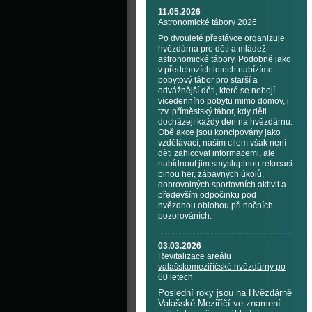
11.05.2026
Astronomické tábory 2026
Po dvouleté přestávce organizuje
hvězdárna pro děti a mládež
astronomické tábory. Podobně jako
v předchozích letech nabízíme
pobytový tábor pro starší a
odvážnější děti, které se nebojí
vícedenního pobytu mimo domov, i
tzv. příměstský tábor, kdy děti
docházejí každý den na hvězdárnu.
Obě akce jsou koncipovány jako
vzdělávací, naším cílem však není
děti zahlcovat informacemi, ale
nabídnout jim smysluplnou rekreaci
plnou her, zábavných úkolů,
dobrovolných sportovních aktivit a
především odpočinku pod
hvězdnou oblohou při nočních
pozorováních.
03.03.2026
Revitalizace areálu
valašskomeziříčské hvězdárny po
60 letech
Poslední roky jsou na Hvězdárně
Valašské Meziříčí ve znamení