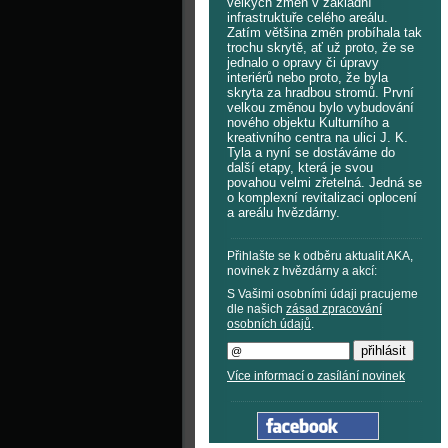
velkých změn v základní
infrastruktuře celého areálu.
Zatím většina změn probíhala tak
trochu skrytě, ať už proto, že se
jednalo o opravy či úpravy
interiérů nebo proto, že byla
skryta za hradbou stromů. První
velkou změnou bylo vybudování
nového objektu Kulturního a
kreativního centra na ulici J. K.
Tyla a nyní se dostáváme do
další etapy, která je svou
povahou velmi zřetelná. Jedná se
o komplexní revitalizaci oplocení
a areálu hvězdárny.
Přihlašte se k odběru aktualit AKA,
novinek z hvězdárny a akcí:
S Vašimi osobními údaji pracujeme
dle našich
zásad zpracování
osobních údajů
.
Více informací o zasílání novinek