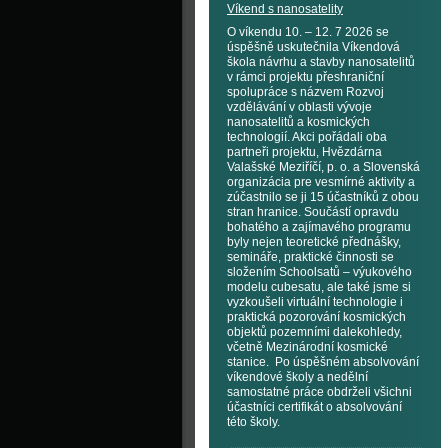
Víkend s nanosatelity
O víkendu 10. – 12. 7 2026 se
úspěšně uskutečnila Víkendová
škola návrhu a stavby nanosatelitů
v rámci projektu přeshraniční
spolupráce s názvem Rozvoj
vzdělávání v oblasti vývoje
nanosatelitů a kosmických
technologií. Akci pořádali oba
partneři projektu, Hvězdárna
Valašské Meziříčí, p. o. a Slovenská
organizácia pre vesmírné aktivity a
zúčastnilo se ji 15 účastníků z obou
stran hranice. Součástí opravdu
bohatého a zajímavého programu
byly nejen teoretické přednášky,
semináře, praktické činnosti se
složením Schoolsatů – výukového
modelu cubesatu, ale také jsme si
vyzkoušeli virtuální technologie i
praktická pozorování kosmických
objektů pozemními dalekohledy,
včetně Mezinárodní kosmické
stanice. Po úspěšném absolvování
víkendové školy a nedělní
samostatné práce obdrželi všichni
účastníci certifikát o absolvování
této školy.