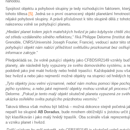
náhodou.
Spojitost objektu a pohybové skupiny je tedy rozhodujícím faktorem, kte
tohoto tělesa
[5]
. Jedná se o první osamocený objekt planetární hmotnosti
nějaké pohybové skupiny. A právě příslušnost k této skupině dělá z tohot
nalezenou volně se pohybující planetu.
„
Hledání planet kolem jejich mateřských hvězd je jako kdybyste chtěli zk
od středu vzdáleného silného reflektoru
,“ říká Philippe Delorme (Institut d
Grenoble, CNRS/Université Joseph Fourier, Francie), vedoucí autor této st
pohybující objekt nám nabízí příležitost světlušku prozkoumat bez oslňujíc
informace zakryje
.“
Předpokládá se, že volně putující objekty jako CFBDSIR2149 vznikly bu
planety, ale následně byly vypuzeny ze svého domovského systému, a ne
podobně jako jiné malé hvězdy nebo hnědí trpaslíci. Každopádně jsou vša
bez hvězd a nebo jako nejmenší možné objekty na stupnici od hnědých tr
„
Tyto objekty jsou velmi významné, neboť nám mohou pomoci lépe pochopi
jejího systému, a nebo jaké nejmenší objekty mohou vznikat při procesu
Delorme. „
Pokud je tento malý objekt skutečně planeta vypuzená ze svéh
ukázka osiřelého světa putujícího prázdnotou vesmíru
.“
Taková tělesa však mohou být běžná – možná dokonce stejně početná j
nepatří ke skupině
AB Doradus
, bude mnohem obtížnější s jistotou určit
být klasifikován i jako malý hnědý trpaslík. Oba scénáře však reprezentují
a vzniku planet i hvězd.
„D
alší výzkum by měl potvrdit, zda CFBSIR2149 je skutečně volně putujíc