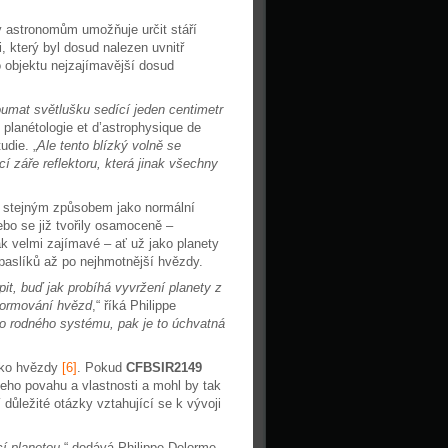
rý astronomům umožňuje určit stáří
, který byl dosud nalezen uvnitř
o objektu nejzajímavější dosud
oumat světlušku sedící jeden centimetr
e planétologie et d’astrophysique de
udie. „
Ale tento blízký volně se
í záře reflektoru, která jinak všechny
ď stejným způsobem jako normální
bo se již tvořily osamoceně –
k velmi zajímavé – ať už jako planety
paslíků až po nejhmotnější hvězdy.
t, buď jak probíhá vyvržení planety z
 formování hvězd
,“ říká Philippe
o rodného systému, pak je to úchvatná
ako hvězdy
[6]
. Pokud
CFBSIR2149
 jeho povahu a vlastnosti a mohl by tak
 důležité otázky vztahující se k vývoji
í planetou
,“ dodává Philippe Delorme.