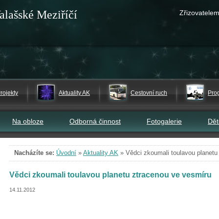
alašské Meziříčí
Zřizovatelem
rojekty
Aktuality AK
Cestovní ruch
Pro
Na obloze
Odborná činnost
Fotogalerie
Dě
Nacházíte se:
Úvodní
»
Aktuality AK
»
Vědci zkoumali toulavou planetu
Vědci zkoumali toulavou planetu ztracenou ve vesmíru
14.11.2012