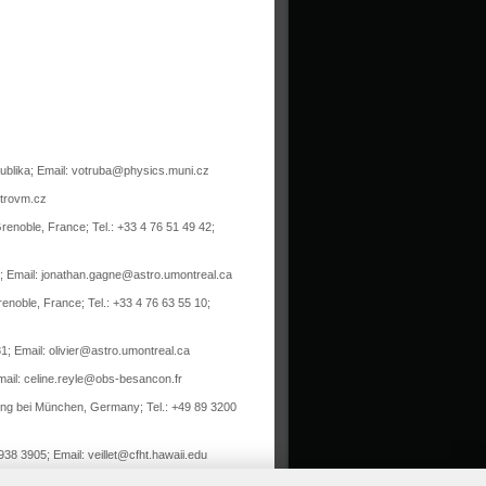
publika; Email: votruba@physics.muni.cz
strovm.cz
enoble, France; Tel.: +33 4 76 51 49 42;
9; Email: jonathan.gagne@astro.umontreal.ca
noble, France; Tel.: +33 4 76 63 55 10;
1; Email: olivier@astro.umontreal.ca
mail: celine.reyle@obs-besancon.fr
ing bei München, Germany; Tel.: +49 89 3200
938 3905; Email: veillet@cfht.hawaii.edu
twork) je skupina spolupracovníku z