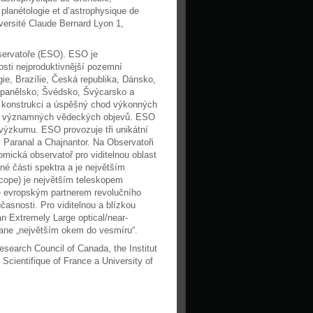
 planétologie et d’astrophysique de
iversité Claude Bernard Lyon 1,
servatoře (ESO). ESO je
sti nejproduktivnější pozemní
e, Brazílie, Česká republika, Dánsko,
Španělsko, Švédsko, Švýcarsko a
, konstrukci a úspěšný chod výkonných
t významných vědeckých objevů. ESO
 výzkumu. ESO provozuje tři unikátní
 Paranal a Chajnantor. Na Observatoři
omická observatoř pro viditelnou oblast
né části spektra a je největším
cope) je největším teleskopem
je evropským partnerem revolučního
asnosti. Pro viditelnou a blízkou
n Extremely Large optical/near-
tane „největším okem do vesmíru“.
search Council of Canada, the Institut
Scientifique of France a University of