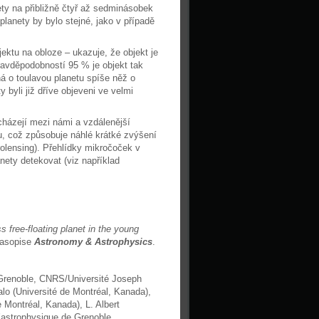
ty na přibližně čtyř až sedminásobek
planety by bylo stejné, jako v případě
ktu na obloze – ukazuje, že objekt je
avděpodobností 95 % je objekt tak
á o toulavou planetu spíše něž o
 byli již dříve objeveni ve velmi
cházejí mezi námi a vzdálenější
u, což způsobuje náhlé krátké zvýšení
rolensing). Přehlídky mikročoček v
nety detekovat (viz například
free-floating planet in the young
časopise
Astronomy & Astrophysics
.
e Grenoble, CNRS/Université Joseph
alo (Université de Montréal, Kanada),
 Montréal, Kanada), L. Albert
 d’astrophysique de Grenoble,