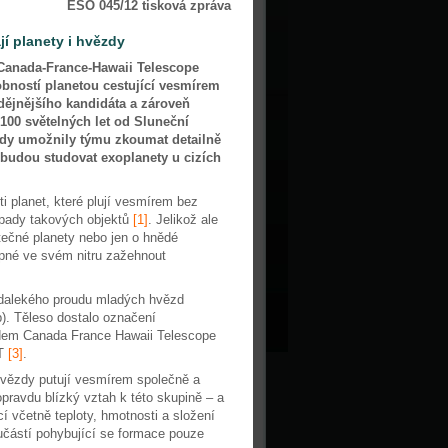
ESO 045/12 tisková zpráva
jí planety i hvězdy
Canada-France-Hawaii Telescope
dobností planetou cestující vesmírem
dějnějšího kandidáta a zároveň
 100 světelných let od Sluneční
ězdy umožnily týmu zkoumat detailně
k budou studovat exoplanety u cizích
ti planet, které plují vesmírem bez
řípady takových objektů
[1]
. Jelikož ale
utečné planety nebo jen o hnědé
opné ve svém nitru zažehnout
nedalekého proudu mladých hvězd
. Těleso dostalo označení
edem Canada France Hawaii Telescope
LT
[3]
.
vězdy putují vesmírem společně a
pravdu blízký vztah k této skupině – a
í včetně teploty, hmotnosti a složení
učástí pohybující se formace pouze