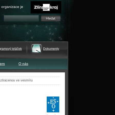
 organizace je
gramový letáček
Dokumenty
tem
O nás
 ztracenou ve vesmíru