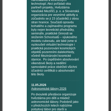
nanosatelitů a kosmických
technologií. Akci pořádali oba
partneři projektu, Hvězdárna
Valašské Meziříčí, p. o. a Slovenská
organizácia pre vesmírné aktivity a
zúčastnilo se ji 15 účastníků z obou
stran hranice. Součástí opravdu
bohatého a zajímavého programu
byly nejen teoretické přednášky,
semináře, praktické činnosti se
složením Schoolsatů – výukového
modelu cubesatu, ale také jsme si
vyzkoušeli virtuální technologie i
praktická pozorování kosmických
objektů pozemními dalekohledy,
včetně Mezinárodní kosmické
stanice. Po úspěšném absolvování
víkendové školy a nedělní
samostatné práce obdrželi všichni
účastníci certifikát o absolvování
této školy.
11.05.2026
Astronomické tábory 2026
Po dvouleté přestávce organizuje
hvězdárna pro děti a mládež
astronomické tábory. Podobně jako
v předchozích letech nabízíme
pobytový tábor pro starší a