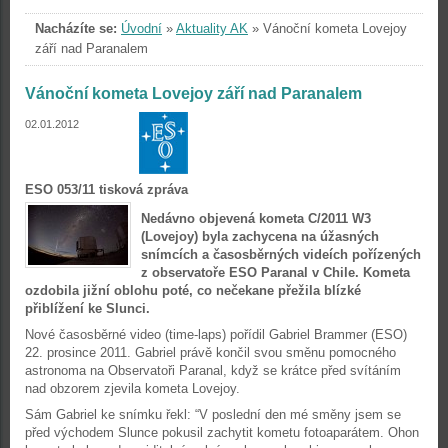
Nacházíte se:
Úvodní
»
Aktuality AK
»
Vánoční kometa Lovejoy
září nad Paranalem
Vánoční kometa Lovejoy září nad Paranalem
02.01.2012
ESO 053/11 tisková zpráva
Nedávno objevená kometa C/2011 W3
(Lovejoy) byla zachycena na úžasných
snímcích a časosběrných videích pořízených
z observatoře ESO Paranal v Chile. Kometa
ozdobila jižní oblohu poté, co nečekane přežila blízké
přiblížení ke Slunci.
Nové časosběrné video (time-laps) pořídil Gabriel Brammer (ESO)
22. prosince 2011. Gabriel právě končil svou směnu pomocného
astronoma na Observatoři Paranal, když se krátce před svítáním
nad obzorem zjevila kometa Lovejoy.
Sám Gabriel ke snímku řekl: “V poslední den mé směny jsem se
před východem Slunce pokusil zachytit kometu fotoaparátem. Ohon