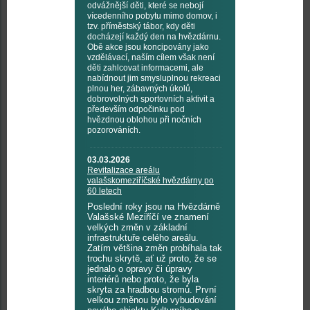
odvážnější děti, které se nebojí
vícedenního pobytu mimo domov, i
tzv. příměstský tábor, kdy děti
docházejí každý den na hvězdárnu.
Obě akce jsou koncipovány jako
vzdělávací, naším cílem však není
děti zahlcovat informacemi, ale
nabídnout jim smysluplnou rekreaci
plnou her, zábavných úkolů,
dobrovolných sportovních aktivit a
především odpočinku pod
hvězdnou oblohou při nočních
pozorováních.
03.03.2026
Revitalizace areálu
valašskomeziříčské hvězdárny po
60 letech
Poslední roky jsou na Hvězdárně
Valašské Meziříčí ve znamení
velkých změn v základní
infrastruktuře celého areálu.
Zatím většina změn probíhala tak
trochu skrytě, ať už proto, že se
jednalo o opravy či úpravy
interiérů nebo proto, že byla
skryta za hradbou stromů. První
velkou změnou bylo vybudování