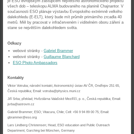
je ESO evropským zástupcem největšího astronomického projektu
všech dob – teleskopu ALMA budovaného na planině Chajnantor. V
současnosti ESO plánuje výstavbu Evropského extrémně velkého
dalekohledu (E-ELT), který bude mít průměr primárního zrcadla 40
metrů. Měl by pracovat v infračerveném i viditelném oboru záření a
stane se největším dalekohledem světa.
Odkazy
webové stránky -
Gabriel Brammer
webové stránky -
Guillaume Blanchard
ESO Photo Ambassadors
Kontakty
Viktor Votruba; národní kontakt; Astronomický ústav AV ČR, Ondřejov 251 65,
Česká republika; Email: votruba@physics.muni.cz
Jiří Srba; překlad; Hvězdárna Valašské Meziříčí, p. o., Česká republika; Email:
jsrba@astrovm.cz
Gabriel Brammer; ESO; Vitacura, Chile; Cell: +56 9 94 89 00 75; Email:
gbrammer@eso.org
Lars Lindberg Christensen; Head, ESO education and Public Outreach
Department; Garching bei München, Germany