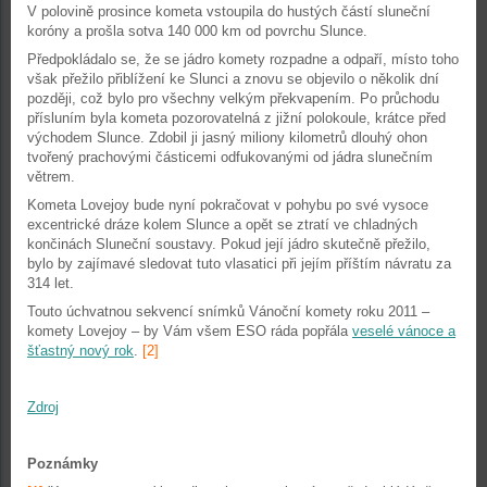
V polovině prosince kometa vstoupila do hustých částí sluneční
koróny a prošla sotva 140 000 km od povrchu Slunce.
Předpokládalo se, že se jádro komety rozpadne a odpaří, místo toho
však přežilo přiblížení ke Slunci a znovu se objevilo o několik dní
později, což bylo pro všechny velkým překvapením. Po průchodu
přísluním byla kometa pozorovatelná z jižní polokoule, krátce před
východem Slunce. Zdobil ji jasný miliony kilometrů dlouhý ohon
tvořený prachovými částicemi odfukovanými od jádra slunečním
větrem.
Kometa Lovejoy bude nyní pokračovat v pohybu po své vysoce
excentrické dráze kolem Slunce a opět se ztratí ve chladných
končinách Sluneční soustavy. Pokud její jádro skutečně přežilo,
bylo by zajímavé sledovat tuto vlasatici při jejím příštím návratu za
314 let.
Touto úchvatnou sekvencí snímků Vánoční komety roku 2011 –
komety Lovejoy – by Vám všem ESO ráda popřála
veselé vánoce a
šťastný nový rok
.
[2]
Zdroj
Poznámky