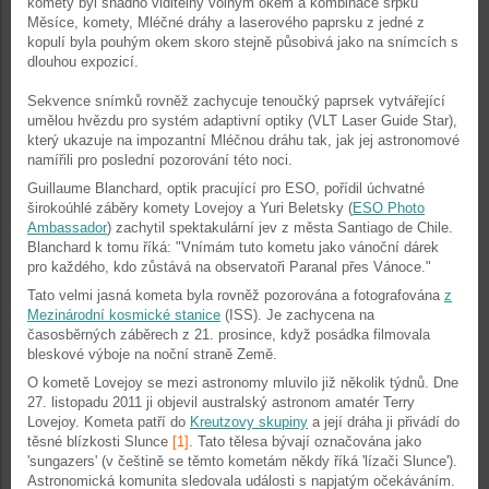
komety byl snadno viditelný volným okem a kombinace srpku
Měsíce, komety, Mléčné dráhy a laserového paprsku z jedné z
kopulí byla pouhým okem skoro stejně působivá jako na snímcích s
dlouhou expozicí.
Sekvence snímků rovněž zachycuje tenoučký paprsek vytvářející
umělou hvězdu pro systém adaptivní optiky (VLT Laser Guide Star),
který ukazuje na impozantní Mléčnou dráhu tak, jak jej astronomové
namířili pro poslední pozorování této noci.
Guillaume Blanchard, optik pracující pro ESO, pořídil úchvatné
širokoúhlé záběry komety Lovejoy a Yuri Beletsky (
ESO Photo
Ambassador
) zachytil spektakulární jev z města Santiago de Chile.
Blanchard k tomu říká: "Vnímám tuto kometu jako vánoční dárek
pro každého, kdo zůstává na observatoři Paranal přes Vánoce."
Tato velmi jasná kometa byla rovněž pozorována a fotografována
z
Mezinárodní kosmické stanice
(ISS). Je zachycena na
časosběrných záběrech z 21. prosince, když posádka filmovala
bleskové výboje na noční straně Země.
O kometě Lovejoy se mezi astronomy mluvilo již několik týdnů. Dne
27. listopadu 2011 ji objevil australský astronom amatér Terry
Lovejoy. Kometa patří do
Kreutzovy skupiny
a její dráha ji přivádí do
těsné blízkosti Slunce
[1]
. Tato tělesa bývají označována jako
'sungazers' (v češtině se těmto kometám někdy říká 'lízači Slunce').
Astronomická komunita sledovala události s napjatým očekáváním.