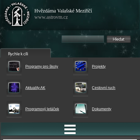
Hvězdárna Valašské Meziříčí
www.astrovm.cz
Programy pro školy
Projekty
Aktuality AK
Cestovní ruch
Programový letáček
Dokumenty