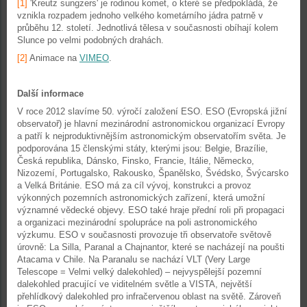
[1]
'Kreutz sungzers' je rodinou komet, o které se předpokládá, že
vznikla rozpadem jednoho velkého kometárního jádra patrně v
průběhu 12. století. Jednotlivá tělesa v současnosti obíhají kolem
Slunce po velmi podobných drahách.
[2]
Animace na
VIMEO
.
Další informace
V roce 2012 slavíme 50. výročí založení ESO. ESO (Evropská jižní
observatoř) je hlavní mezinárodní astronomickou organizací Evropy
a patří k nejproduktivnějším astronomickým observatořím světa. Je
podporována 15 členskými státy, kterými jsou: Belgie, Brazílie,
Česká republika, Dánsko, Finsko, Francie, Itálie, Německo,
Nizozemí, Portugalsko, Rakousko, Španělsko, Švédsko, Švýcarsko
a Velká Británie. ESO má za cíl vývoj, konstrukci a provoz
výkonných pozemních astronomických zařízení, která umožní
významné vědecké objevy. ESO také hraje přední roli při propagaci
a organizaci mezinárodní spolupráce na poli astronomického
výzkumu. ESO v současnosti provozuje tři observatoře světově
úrovně: La Silla, Paranal a Chajnantor, které se nacházejí na poušti
Atacama v Chile. Na Paranalu se nachází VLT (Very Large
Telescope = Velmi velký dalekohled) – nejvyspělejší pozemní
dalekohled pracující ve viditelném světle a VISTA, největší
přehlídkový dalekohled pro infračervenou oblast na světě. Zároveň