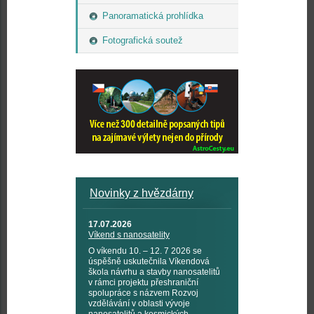
Panoramatická prohlídka
Fotografická soutež
Novinky z hvězdárny
17.07.2026
Víkend s nanosatelity
O víkendu 10. – 12. 7 2026 se
úspěšně uskutečnila Víkendová
škola návrhu a stavby nanosatelitů
v rámci projektu přeshraniční
spolupráce s názvem Rozvoj
vzdělávání v oblasti vývoje