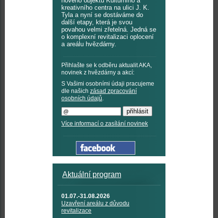
nového objektu Kulturního a
kreativního centra na ulici J. K.
Tyla a nyní se dostáváme do
další etapy, která je svou
povahou velmi zřetelná. Jedná se
o komplexní revitalizaci oplocení
a areálu hvězdárny.
Přihlašte se k odběru aktualit AKA,
novinek z hvězdárny a akcí:
S Vašimi osobními údaji pracujeme
dle našich
zásad zpracování
osobních údajů
.
Více informací o zasílání novinek
Aktuální program
01.07.-31.08.2026
Uzavření areálu z důvodu
revitalizace