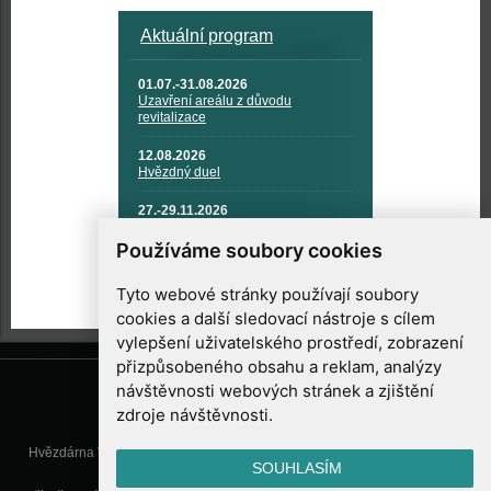
Aktuální program
01.07.-31.08.2026
Uzavření areálu z důvodu
revitalizace
12.08.2026
Hvězdný duel
27.-29.11.2026
KOSMONAUTIKA, RAKETOVÁ
TECHNIKA A KOSMICKÉ
Používáme soubory cookies
TECHNOLOGIE
Tyto webové stránky používají soubory
cookies a další sledovací nástroje s cílem
vylepšení uživatelského prostředí, zobrazení
přizpůsobeného obsahu a reklam, analýzy
návštěvnosti webových stránek a zjištění
zdroje návštěvnosti.
Hvězdárna Valašské Meziříčí, příspěvková organizace, Vsetínská 78, 757
SOUHLASÍM
01 Valašské Meziříčí