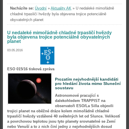
Nacházíte se:
Úvodní
»
Aktuality AK
»
U nedaleké mimořádně
chladné trpasličí hvězdy byla objevena trojice potenciálně
obyvatelných planet
U nedaleké mimořádně chladné trpasličí hvězdy
byla objevena trojice potenciálně obyvatelných
planet
03.05.2016
ESO 015/16 tisková zpráva
Prozatím nejvhodnější kandidáti
pro hledání života mimo Sluneční
soustavu
Astronomové pracující s
dalekohledem TRAPPIST na
observatoři ESO/La Silla objevili
trojici planet na oběžné dráze kolem mimořádně chladné
trpasličí hvězdy vzdálené 40 světelných let od Slunce. Velikostí
a povrchovou teplotou jsou tyto planety srovnatelné se Zemí
nebo Venuší a to z nich činí jedny z nejvhodnějších dosud