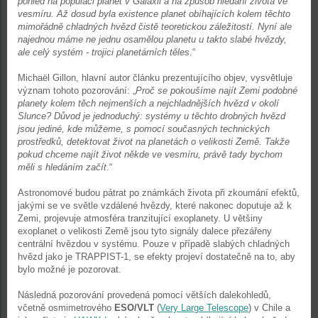
pohled na populaci planet v Galaxii a na způsob hledání života ve
vesmíru. Až dosud byla existence planet obíhajících kolem těchto
mimořádně chladných hvězd čistě teoretickou záležitostí. Nyní ale
najednou máme ne jednu osamělou planetu u takto slabé hvězdy,
ale celý systém - trojici planetárních těles
.“
Michaël Gillon, hlavní autor článku prezentujícího objev, vysvětluje
význam tohoto pozorování: „
Proč se pokoušíme najít Zemi podobné
planety kolem těch nejmenších a nejchladnějších hvězd v okolí
Slunce? Důvod je jednoduchý: systémy u těchto drobných hvězd
jsou jediné, kde můžeme, s pomocí současných technických
prostředků, detektovat život na planetách o velikosti Země. Takže
pokud chceme najít život někde ve vesmíru, právě tady bychom
měli s hledáním začít
.“
Astronomové budou pátrat po známkách života při zkoumání efektů,
jakými se ve světle vzdálené hvězdy, které nakonec doputuje až k
Zemi, projevuje atmosféra tranzitující exoplanety. U většiny
exoplanet o velikosti Země jsou tyto signály dalece přezářeny
centrální hvězdou v systému. Pouze v případě slabých chladných
hvězd jako je TRAPPIST-1, se efekty projeví dostatečně na to, aby
bylo možné je pozorovat.
Následná pozorování provedená pomocí větších dalekohledů,
včetně osmimetrového
ESO/VLT
(
Very Large Telescope
) v Chile a