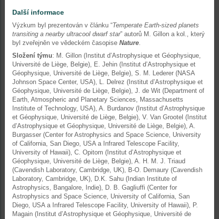
Další informace
Výzkum byl prezentován v článku “
Temperate Earth-sized planets
transiting a nearby ultracool dwarf star
” autorů M. Gillon a kol., který
byl zveřejněn ve vědeckém časopise
Nature
.
Složení týmu
: M. Gillon (Institut d’Astrophysique et Géophysique,
Université de Liège, Belgie), E. Jehin (Institut d’Astrophysique et
Géophysique, Université de Liège, Belgie), S. M. Lederer (NASA
Johnson Space Center, USA), L. Delrez (Institut d’Astrophysique et
Géophysique, Université de Liège, Belgie), J. de Wit (Department of
Earth, Atmospheric and Planetary Sciences, Massachusetts
Institute of Technology, USA), A. Burdanov (Institut d’Astrophysique
et Géophysique, Université de Liège, Belgie), V. Van Grootel (Institut
d’Astrophysique et Géophysique, Université de Liège, Belgie), A.
Burgasser (Center for Astrophysics and Space Science, University
of California, San Diego, USA a Infrared Telescope Facility,
University of Hawaii), C. Opitom (Institut d’Astrophysique et
Géophysique, Université de Liège, Belgie), A. H. M. J. Triaud
(Cavendish Laboratory, Cambridge, UK), B-O. Demaury (Cavendish
Laboratory, Cambridge, UK), D.K. Sahu (Indian Institute of
Astrophysics, Bangalore, Indie), D. B. Gagliuffi (Center for
Astrophysics and Space Science, University of California, San
Diego, USA a Infrared Telescope Facility, University of Hawaii), P.
Magain (Institut d’Astrophysique et Géophysique, Université de