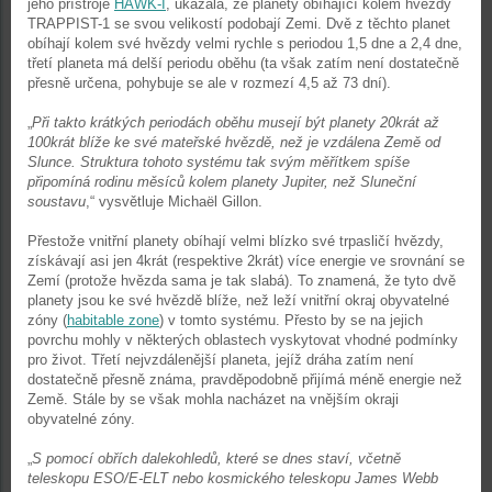
jeho přístroje
HAWK-I
, ukázala, že planety obíhající kolem hvězdy
TRAPPIST-1 se svou velikostí podobají Zemi. Dvě z těchto planet
obíhají kolem své hvězdy velmi rychle s periodou 1,5 dne a 2,4 dne,
třetí planeta má delší periodu oběhu (ta však zatím není dostatečně
přesně určena, pohybuje se ale v rozmezí 4,5 až 73 dní).
„
Při takto krátkých periodách oběhu musejí být planety 20krát až
100krát blíže ke své mateřské hvězdě, než je vzdálena Země od
Slunce. Struktura tohoto systému tak svým měřítkem spíše
připomíná rodinu měsíců kolem planety Jupiter, než Sluneční
soustavu
,“ vysvětluje Michaël Gillon.
Přestože vnitřní planety obíhají velmi blízko své trpasličí hvězdy,
získávají asi jen 4krát (respektive 2krát) více energie ve srovnání se
Zemí (protože hvězda sama je tak slabá). To znamená, že tyto dvě
planety jsou ke své hvězdě blíže, než leží vnitřní okraj obyvatelné
zóny (
habitable zone
) v tomto systému. Přesto by se na jejich
povrchu mohly v některých oblastech vyskytovat vhodné podmínky
pro život. Třetí nejvzdálenější planeta, jejíž dráha zatím není
dostatečně přesně známa, pravděpodobně přijímá méně energie než
Země. Stále by se však mohla nacházet na vnějším okraji
obyvatelné zóny.
„
S pomocí obřích dalekohledů, které se dnes staví, včetně
teleskopu ESO/E-ELT nebo kosmického teleskopu James Webb