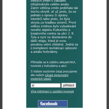
velkých změn v základní
infrastruktuře celého areálu.
Zatím většina změn probíhala tak
trochu skrytě, ať už proto, že se
jednalo o opravy či úpravy
interiérů nebo proto, že byla
skryta za hradbou stromů. První
velkou změnou bylo vybudování
nového objektu Kulturního a
kreativního centra na ulici J. K.
Tyla a nyní se dostáváme do
další etapy, která je svou
povahou velmi zřetelná. Jedná se
o komplexní revitalizaci oplocení
a areálu hvězdárny.
Přihlašte se k odběru aktualit AKA,
novinek z hvězdárny a akcí:
S Vašimi osobními údaji pracujeme
dle našich
zásad zpracování
osobních údajů
.
Více informací o zasílání novinek