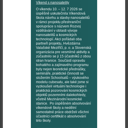
Víkend s nanosatelity
O víkendu 10. – 12. 7 2026 se
úspěšně uskutečnila Víkendová
škola návrhu a stavby nanosatelitů
v rámci projektu přeshraniční
spolupráce s názvem Rozvoj
vzdělávání v oblasti vývoje
nanosatelitů a kosmických
technologií. Akci pořádali oba
partneři projektu, Hvězdárna
Valašské Meziříčí, p. o. a Slovenská
organizácia pre vesmírné aktivity a
zúčastnilo se ji 15 účastníků z obou
stran hranice. Součástí opravdu
bohatého a zajímavého programu
byly nejen teoretické přednášky,
semináře, praktické činnosti se
složením Schoolsatů – výukového
modelu cubesatu, ale také jsme si
vyzkoušeli virtuální technologie i
praktická pozorování kosmických
objektů pozemními dalekohledy,
včetně Mezinárodní kosmické
stanice. Po úspěšném absolvování
víkendové školy a nedělní
samostatné práce obdrželi všichni
účastníci certifikát o absolvování
této školy.