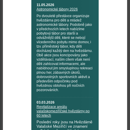
11.05.2026
Astronomické tábory 2026
Po dvouleté přestávce organizuje
hvězdárna pro děti a mládež
astronomické tábory. Podobně jako
v předchozích letech nabízíme
pobytový tábor pro starší a
odvážnější děti, které se nebojí
vícedenního pobytu mimo domov, i
tzv. příměstský tábor, kdy děti
docházejí každý den na hvězdárnu.
Obě akce jsou koncipovány jako
vzdělávací, naším cílem však není
děti zahlcovat informacemi, ale
nabídnout jim smysluplnou rekreaci
plnou her, zábavných úkolů,
dobrovolných sportovních aktivit a
především odpočinku pod
hvězdnou oblohou při nočních
pozorováních.
03.03.2026
Revitalizace areálu
valašskomeziříčské hvězdárny po
60 letech
Poslední roky jsou na Hvězdárně
Valašské Meziříčí ve znamení