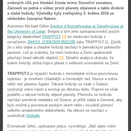
známých cílů pro hledání života mimo Sluneční soustavu.
Zároveň se jedná o vůbec první planety objevené u takto drobné
a slabé hvězdy. Výsledky byly zveřejněny 2. května 2016 ve
vědeckém časopise Nature.
Astronom Michaël Gillon (
Institut d’Astrophysique et Géophysique at
the University of Liège
, Belgie) a tým jeho spolupracovníků použili
belgický dalekohled
TRAPPIST
[1]
ke sledování hvězdy s
označením
2MASS J23062928-0502285
(aka TRAPPIST-1). Zjistili,
že u této slabé a chladné hvězdy dochází k periodickým poklesům
jasnosti, což je známka, že mezi hvězdou a Zemí opakovaně
přechází hned několik objektů
[2]
. Detailní analýza ukázala, že
kolem hvězdy obíhá trojice planet o velikosti srovnatelné se Zemí.
TRAPPIST-1
je trpasličí hvězda s mimořádně nízkou povrchovou
teplotou - je mnohem chladnější a červenější než Slunce a sotva
větší než planeta Jupiter. Takové hvězdy se však v Galaxii
vyskytují velmi často a existují po dlouhou dobu. Poprvé se však
podařilo u takové hvězdy objevit planety. Přestože se hvězda
nachází poměrně nedaleko od Slunce, je příliš slabá a červená, aby
bylo možné ji pozorovat pouhým okem nebo i vizuálně pomocí
velkého amatérského dalekohledu. Na obloze se nachází v
souhvězdí
Vodnáře
.
Emmanuël Jehin, spoluautor práce, vysvětluje: „
Náš objev mění