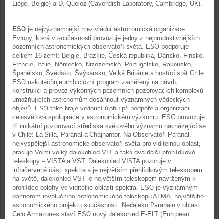
Liège, Belgie) a D. Queloz (Cavendish Laboratory, Cambridge, UK).
ESO
je nejvýznamnější mezivládní astronomická organizace
Evropy, která v současnosti provozuje jedny z nejproduktivnějších
pozemních astronomických observatoří světa. ESO podporuje
celkem 16 zemí: Belgie, Brazílie, Česká republika, Dánsko, Finsko,
Francie, Itálie, Německo, Nizozemsko, Portugalsko, Rakousko,
Španělsko, Švédsko, Švýcarsko, Velká Británie a hostící stát Chile.
ESO uskutečňuje ambiciózní program zaměřený na návrh,
konstrukci a provoz výkonných pozemních pozorovacích komplexů
umožňujících astronomům dosáhnout významných vědeckých
objevů. ESO také hraje vedoucí úlohu při podpoře a organizaci
celosvětové spolupráce v astronomickém výzkumu. ESO provozuje
tři unikátní pozorovací střediska světového významu nacházející se
v Chile: La Silla, Paranal a Chajnantor. Na Observatoři Paranal,
nejvyspělejší astronomické observatoři světa pro viditelnou oblast,
pracuje Velmi velký dalekohled VLT a také dva další přehlídkové
teleskopy – VISTA a VST. Dalekohled VISTA pozoruje v
infračervené části spektra a je největším přehlídkovým teleskopem
na světě, dalekohled VST je největším teleskopem navrženým k
prohlídce oblohy ve viditelné oblasti spektra. ESO je významným
partnerem revolučního astronomického teleskopu ALMA, největšího
astronomického projektu současnosti. Nedaleko Paranalu v oblasti
Cero Armazones staví ESO nový dalekohled E-ELT (European