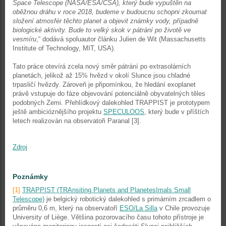
Space Telescope (NASA/ESA/CSA), který bude vypuštěn na
oběžnou dráhu v roce 2018, budeme v budoucnu schopni zkoumat
složení atmosfér těchto planet a objevit známky vody, případně
biologické aktivity. Bude to velký skok v pátrání po životě ve
vesmíru
,“ dodává spoluautor článku Julien de Wit (Massachusetts
Institute of Technology, MIT, USA).
Tato práce otevírá zcela nový směr pátrání po extrasolárních
planetách, jelikož až 15% hvězd v okolí Slunce jsou chladné
trpasličí hvězdy. Zároveň je připomínkou, že hledání exoplanet
právě vstupuje do fáze objevování potenciálně obyvatelných těles
podobných Zemi. Přehlídkový dalekohled TRAPPIST je prototypem
ještě ambicióznějšího projektu
SPECULOOS
, který bude v příštích
letech realizován na observatoři Paranal [3].
Zdroj
Poznámky
[1]
TRAPPIST (TRAnsiting Planets and PlanetesImals Small
Telescope)
je belgický robotický dalekohled s primárním zrcadlem o
průměru 0,6 m, který na observatoří
ESO/La Silla
v Chile provozuje
University of Liège. Většina pozorovacího času tohoto přístroje je