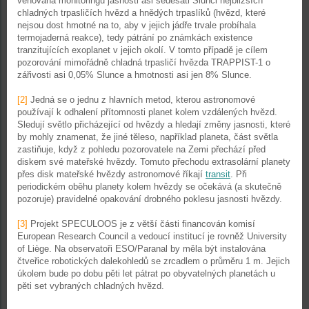
věnována monitoringu jasnosti asi šedesáti Slunci nejbližších
chladných trpasličích hvězd a hnědých trpaslíků (hvězd, které
nejsou dost hmotné na to, aby v jejich jádře trvale probíhala
termojaderná reakce), tedy pátrání po známkách existence
tranzitujících exoplanet v jejich okolí. V tomto případě je cílem
pozorování mimořádně chladná trpasličí hvězda TRAPPIST-1 o
zářivosti asi 0,05% Slunce a hmotnosti asi jen 8% Slunce.
[2]
Jedná se o jednu z hlavních metod, kterou astronomové
používají k odhalení přítomnosti planet kolem vzdálených hvězd.
Sledují světlo přicházející od hvězdy a hledají změny jasnosti, které
by mohly znamenat, že jiné těleso, například planeta, část světla
zastiňuje, když z pohledu pozorovatele na Zemi přechází před
diskem své mateřské hvězdy. Tomuto přechodu extrasolární planety
přes disk mateřské hvězdy astronomové říkají
transit
. Při
periodickém oběhu planety kolem hvězdy se očekává (a skutečně
pozoruje) pravidelné opakování drobného poklesu jasnosti hvězdy.
[3]
Projekt SPECULOOS je z větší části financován komisí
European Research Council a vedoucí institucí je rovněž University
of Liège. Na observatoři ESO/Paranal by měla být instalována
čtveřice robotických dalekohledů se zrcadlem o průměru 1 m. Jejich
úkolem bude po dobu pěti let pátrat po obyvatelných planetách u
pěti set vybraných chladných hvězd.