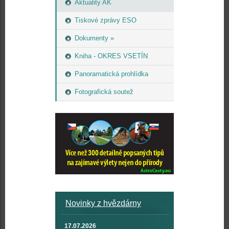
Aktuality AK
Tiskové zprávy ESO
Dokumenty »
Kniha - OKRES VSETÍN
Panoramatická prohlídka
Fotografická soutež
Novinky z hvězdárny
17.07.2026