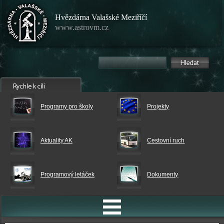
Hvězdárna Valašské Meziříčí
www.astrovm.cz
Programy pro školy
Projekty
Aktuality AK
Cestovní ruch
Programový letáček
Dokumenty