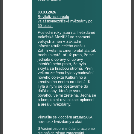
03.03.2026
Revitalizace areálu
valašskomeziříčské hvězdárny po
60 letech
Poslední roky jsou na Hvězdárně
Valašské Meziříčí ve znamení
velkých změn v základní
infrastruktuře celého areálu.
Zatím většina změn probíhala tak
trochu skrytě, ať už proto, že se
jednalo o opravy či úpravy
interiérů nebo proto, že byla
skryta za hradbou stromů. První
velkou změnou bylo vybudování
nového objektu Kulturního a
kreativního centra na ulici J. K.
Tyla a nyní se dostáváme do
další etapy, která je svou
povahou velmi zřetelná. Jedná se
o komplexní revitalizaci oplocení
a areálu hvězdárny.
Přihlašte se k odběru aktualit AKA,
novinek z hvězdárny a akcí:
S Vašimi osobními údaji pracujeme
dle našich
zásad zpracování