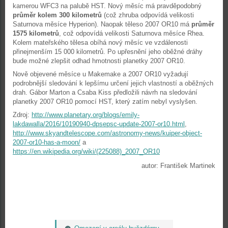
kamerou WFC3 na palubě HST. Nový měsíc má pravděpodobný
průměr kolem 300 kilometrů
(což zhruba odpovídá velikosti
Saturnova měsíce Hyperion). Naopak těleso 2007 OR10 má
průměr
1575 kilometrů
, což odpovídá velikosti Saturnova měsíce Rhea.
Kolem mateřského tělesa obíhá nový měsíc ve vzdálenosti
přinejmenším 15 000 kilometrů. Po upřesnění jeho oběžné dráhy
bude možné zlepšit odhad hmotnosti planetky 2007 OR10.
Nově objevené měsíce u Makemake a 2007 OR10 vyžadují
podrobnější sledování k lepšímu určení jejich vlastností a oběžných
drah. Gábor Marton a Csaba Kiss předložili návrh na sledování
planetky 2007 OR10 pomocí HST, který zatím nebyl vyslyšen.
Zdroj:
http://www.planetary.org/blogs/emily-
lakdawalla/2016/10190940-dpsepsc-update-2007-or10.html
,
http://www.skyandtelescope.com/astronomy-news/kuiper-object-
2007-or10-has-a-moon/
a
https://en.wikipedia.org/wiki/(225088)_2007_OR10
autor: František Martinek