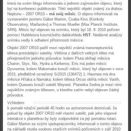
která na svém blogu informovala o jednom zajímavém objevu, který
byl na konferenci publikován. Třetí největší objekt známý za drahou
Neptunu – 2007 OR10
– má svůj měsíc
. O objevu informovali na
vystaveném posteru Gábor Marton, Csaba Kiss (Konkoly
Observatory, Maďarsko) a Thomas Mueller (Max Planck Institute,
SRN). Měsíc byl objeven na snímku, který byl 18. 9. 2010 pořízen
pomocí Hubbleova kosmického dalekohledu
HST
. Nedávné analýzy
snímku vedly k odhalení přítomnosti měsíce.
Objekt 2007 OR10 patřil mezi největší známá transneptunická
tělesa postrádající satelity. Většina z dalších velkých těles má
přinejmenším jednoho průvodce: kolem Pluta obíhají měsíce
Charon, Styx, Nix, Hydra a Kerberos; Eris má jeden měsíc
Dysnomia; kolem Makemake krouží měsíc, který byl objeven v roce
2015, předběžně označený S/2015 (136472) 1; Haumea má dva
měsíce Hi'iaka a Namaka; kolem tělesa Orcus obíhá měsíc Vanth,
kolem Quaoaru krouží satelit Weywot. Planetka Sedna je mezi nimi
největším známým tělesem, u kterého zatím nebyl objeven žádný
průvodce.
Vzhledem
k pomalé rotační periodě 45 hodin se astronomové domnívali, že
pokud by objekt 2007 OR10 měl vlastní satelit, pak jeho slapové
interakce s planetkou by byly zodpovědné za její pomalou rotaci.
Gábor Marton se svými spolupracovníky informovali o tomto objevu
na základě studia souboru starších snímků pořízených v září 2010