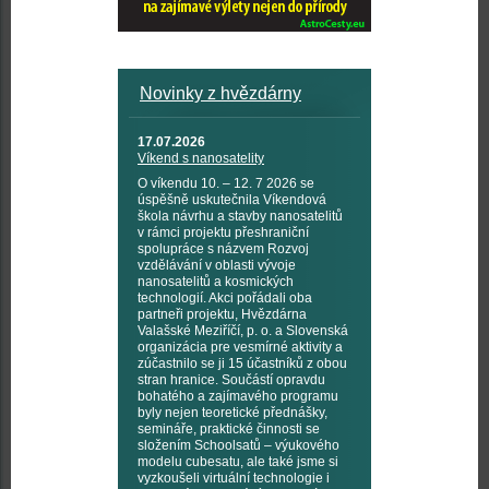
Novinky z hvězdárny
17.07.2026
Víkend s nanosatelity
O víkendu 10. – 12. 7 2026 se
úspěšně uskutečnila Víkendová
škola návrhu a stavby nanosatelitů
v rámci projektu přeshraniční
spolupráce s názvem Rozvoj
vzdělávání v oblasti vývoje
nanosatelitů a kosmických
technologií. Akci pořádali oba
partneři projektu, Hvězdárna
Valašské Meziříčí, p. o. a Slovenská
organizácia pre vesmírné aktivity a
zúčastnilo se ji 15 účastníků z obou
stran hranice. Součástí opravdu
bohatého a zajímavého programu
byly nejen teoretické přednášky,
semináře, praktické činnosti se
složením Schoolsatů – výukového
modelu cubesatu, ale také jsme si
vyzkoušeli virtuální technologie i