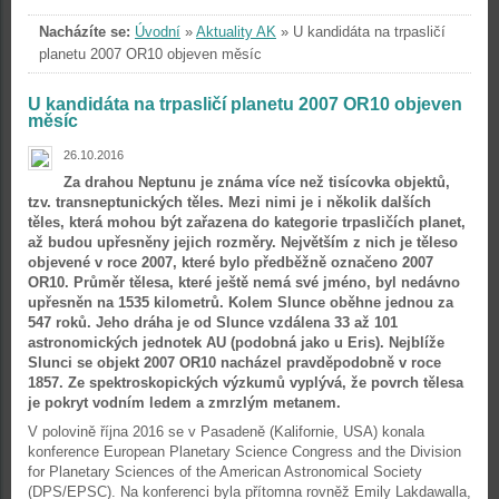
Nacházíte se:
Úvodní
»
Aktuality AK
»
U kandidáta na trpasličí
planetu 2007 OR10 objeven měsíc
U kandidáta na trpasličí planetu 2007 OR10 objeven
měsíc
26.10.2016
Za drahou Neptunu je známa více než tisícovka objektů,
tzv. transneptunických těles. Mezi nimi je i několik dalších
těles, která mohou být zařazena do kategorie trpasličích planet,
až budou upřesněny jejich rozměry. Největším z nich je těleso
objevené v roce 2007, které bylo předběžně označeno 2007
OR10. Průměr tělesa, které ještě nemá své jméno, byl nedávno
upřesněn na 1535 kilometrů. Kolem Slunce oběhne jednou za
547 roků. Jeho dráha je od Slunce vzdálena 33 až 101
astronomických jednotek AU (podobná jako u Eris). Nejblíže
Slunci se objekt 2007 OR10 nacházel pravděpodobně v roce
1857. Ze spektroskopických výzkumů vyplývá, že povrch tělesa
je pokryt vodním ledem a zmrzlým metanem.
V polovině října 2016 se v Pasadeně (Kalifornie, USA) konala
konference European Planetary Science Congress and the Division
for Planetary Sciences of the American Astronomical Society
(DPS/EPSC). Na konferenci byla přítomna rovněž Emily Lakdawalla,