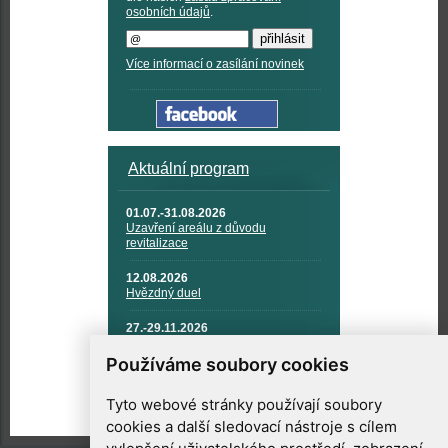
osobních údajů
.
Více informací o zasílání novinek
Aktuální program
01.07.-31.08.2026
Uzavření areálu z důvodu
revitalizace
12.08.2026
Hvězdný duel
27.-29.11.2026
KOSMONAUTIKA, RAKETOVÁ
TECHNIKA A KOSMICKÉ
Používáme soubory cookies
TECHNOLOGIE
Tyto webové stránky používají soubory
cookies a další sledovací nástroje s cílem