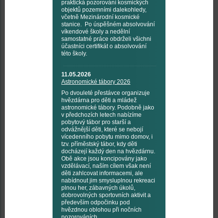
praktická pozorování kosmických
objektů pozemními dalekohledy,
včetně Mezinárodní kosmické
stanice. Po úspěšném absolvování
víkendové školy a nedělní
samostatné práce obdrželi všichni
účastníci certifikát o absolvování
této školy.
11.05.2026
Astronomické tábory 2026
Po dvouleté přestávce organizuje
hvězdárna pro děti a mládež
astronomické tábory. Podobně jako
v předchozích letech nabízíme
pobytový tábor pro starší a
odvážnější děti, které se nebojí
vícedenního pobytu mimo domov, i
tzv. příměstský tábor, kdy děti
docházejí každý den na hvězdárnu.
Obě akce jsou koncipovány jako
vzdělávací, naším cílem však není
děti zahlcovat informacemi, ale
nabídnout jim smysluplnou rekreaci
plnou her, zábavných úkolů,
dobrovolných sportovních aktivit a
především odpočinku pod
hvězdnou oblohou při nočních
pozorováních.