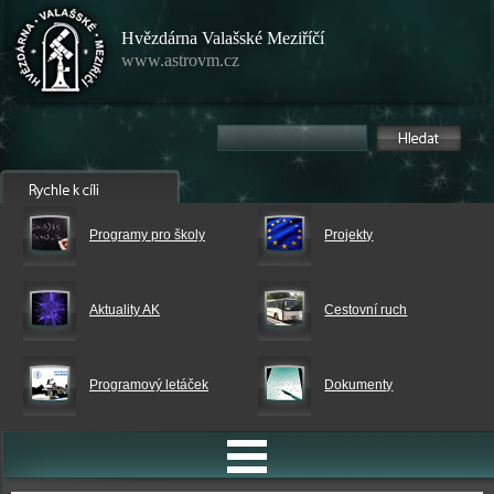
Hvězdárna Valašské Meziříčí
www.astrovm.cz
Programy pro školy
Projekty
Aktuality AK
Cestovní ruch
Programový letáček
Dokumenty