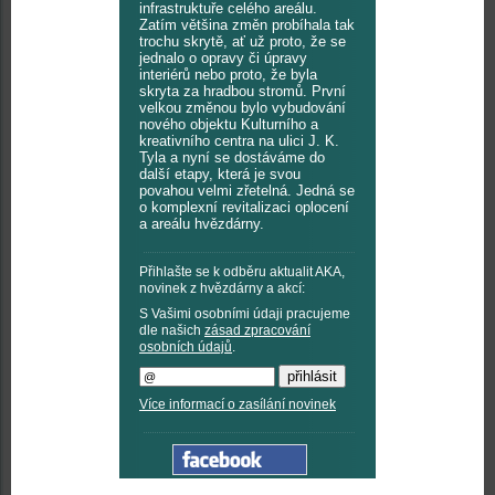
infrastruktuře celého areálu.
Zatím většina změn probíhala tak
trochu skrytě, ať už proto, že se
jednalo o opravy či úpravy
interiérů nebo proto, že byla
skryta za hradbou stromů. První
velkou změnou bylo vybudování
nového objektu Kulturního a
kreativního centra na ulici J. K.
Tyla a nyní se dostáváme do
další etapy, která je svou
povahou velmi zřetelná. Jedná se
o komplexní revitalizaci oplocení
a areálu hvězdárny.
Přihlašte se k odběru aktualit AKA,
novinek z hvězdárny a akcí:
S Vašimi osobními údaji pracujeme
dle našich
zásad zpracování
osobních údajů
.
Více informací o zasílání novinek