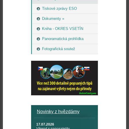
Tiskové zprávy ESO
Dokumenty »
Kniha - OKRES VSETÍN
Panoramatická prohlídka
Fotografická soutež
Novinky z hvězdárny
17.07.2026
Víkend s nanosatelity