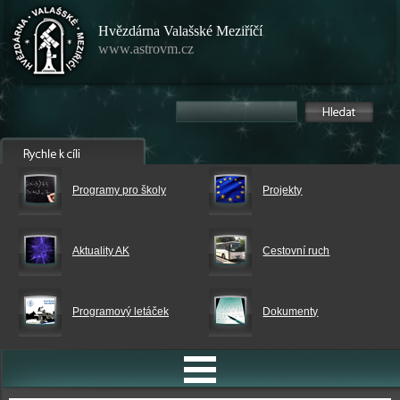
Hvězdárna Valašské Meziříčí
www.astrovm.cz
Programy pro školy
Projekty
Aktuality AK
Cestovní ruch
Programový letáček
Dokumenty