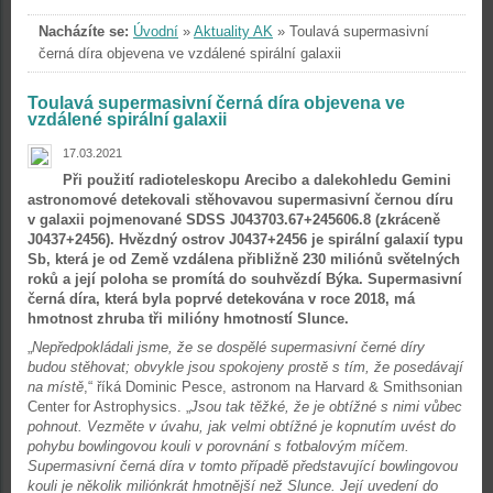
Nacházíte se:
Úvodní
»
Aktuality AK
»
Toulavá supermasivní
černá díra objevena ve vzdálené spirální galaxii
Toulavá supermasivní černá díra objevena ve
vzdálené spirální galaxii
17.03.2021
Při použití radioteleskopu Arecibo a dalekohledu Gemini
astronomové detekovali stěhovavou supermasivní černou díru
v galaxii pojmenované SDSS J043703.67+245606.8 (zkráceně
J0437+2456). Hvězdný ostrov J0437+2456 je spirální galaxií typu
Sb, která je od Země vzdálena přibližně 230 miliónů světelných
roků a její poloha se promítá do souhvězdí Býka. Supermasivní
černá díra, která byla poprvé detekována v roce 2018, má
hmotnost zhruba tři milióny hmotností Slunce.
„
Nepředpokládali jsme, že se dospělé supermasivní černé díry
budou stěhovat; obvykle jsou spokojeny prostě s tím, že posedávají
na místě
,“ říká Dominic Pesce, astronom na Harvard & Smithsonian
Center for Astrophysics. „
Jsou tak těžké, že je obtížné s nimi vůbec
pohnout. Vezměte v úvahu, jak velmi obtížné je kopnutím uvést do
pohybu bowlingovou kouli v porovnání s fotbalovým míčem.
Supermasivní černá díra v tomto případě představující bowlingovou
kouli je několik miliónkrát hmotnější než Slunce. Její uvedení do