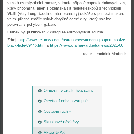
vzniká astrofyzikální
maser
, v tomto případě paprsek rádiových vln,
který připomíná
laser
. Pozemská síť radioteleskopů s technologií
VLBI
(Very Long Baseline Interferometry) dokáže s pomocí maseru
velmi přesně změřit pohyb dotyčné černé díry, který pak lze
porovnat s pohybem galaxie.
Článek byl publikován v časopise Astrophysical Journal.
Zdroj:
http://www.sci-news.com/astronomy/wandering-supermassive-
black-hole-09446.html
a
https://www.cfa.harvard.edu/news/2021-06
autor: František Martinek
Omezení v areálu hvězdárny
Otevírací doba a vstupné
Cestovní ruch »
Skupinové návštěvy
Aktuality AK