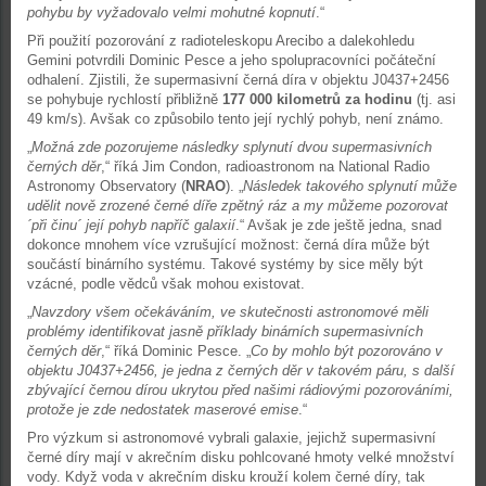
pohybu by vyžadovalo velmi mohutné kopnutí
.“
Při použití pozorování z radioteleskopu Arecibo a dalekohledu
Gemini potvrdili Dominic Pesce a jeho spolupracovníci počáteční
odhalení. Zjistili, že supermasivní černá díra v objektu J0437+2456
se pohybuje rychlostí přibližně
177 000 kilometrů za hodinu
(tj. asi
49 km/s). Avšak co způsobilo tento její rychlý pohyb, není známo.
„
Možná zde pozorujeme následky splynutí dvou supermasivních
černých děr
,“ říká Jim Condon, radioastronom na National Radio
Astronomy Observatory (
NRAO
). „
Následek takového splynutí může
udělit nově zrozené černé díře zpětný ráz a my můžeme pozorovat
´při činu´ její pohyb napříč galaxií
.“ Avšak je zde ještě jedna, snad
dokonce mnohem více vzrušující možnost: černá díra může být
součástí binárního systému. Takové systémy by sice měly být
vzácné, podle vědců však mohou existovat.
„
Navzdory všem očekáváním, ve skutečnosti astronomové měli
problémy identifikovat jasně příklady binárních supermasivních
černých děr
,“ říká Dominic Pesce. „
Co by mohlo být pozorováno v
objektu J0437+2456, je jedna z černých děr v takovém páru, s další
zbývající černou dírou ukrytou před našimi rádiovými pozorováními,
protože je zde nedostatek maserové emise
.“
Pro výzkum si astronomové vybrali galaxie, jejichž supermasivní
černé díry mají v akrečním disku pohlcované hmoty velké množství
vody. Když voda v akrečním disku krouží kolem černé díry, tak