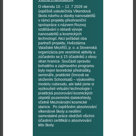
O víkendu 10. – 12. 7 2026 se
úspěšně uskutečnila Víkendová
škola návrhu a stavby nanosatelitů
v rámci projektu přeshraniční
spolupráce s názvem Rozvoj
vzdělávání v oblasti vývoje
nanosatelitů a kosmických
technologií. Akci pořádali oba
partneři projektu, Hvězdárna
Valašské Meziříčí, p. o. a Slovenská
organizácia pre vesmírné aktivity a
zúčastnilo se ji 15 účastníků z obou
stran hranice. Součástí opravdu
bohatého a zajímavého programu
byly nejen teoretické přednášky,
semináře, praktické činnosti se
složením Schoolsatů – výukového
modelu cubesatu, ale také jsme si
vyzkoušeli virtuální technologie i
praktická pozorování kosmických
objektů pozemními dalekohledy,
včetně Mezinárodní kosmické
stanice. Po úspěšném absolvování
víkendové školy a nedělní
samostatné práce obdrželi všichni
účastníci certifikát o absolvování
této školy.