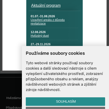
Aktuální program
01.07.-31.08.2026
Uzavření areálu z důvodu
revitalizace
12.08.2026
Hvězdný duel
27.-29.11.2026
KOSMONAUTIKA, RAKETOVÁ
TECHNIKA A KOSMICKÉ
Používáme soubory cookies
TECHNOLOGIE
Tyto webové stránky používají soubory
cookies a další sledovací nástroje s cílem
vylepšení uživatelského prostředí, zobrazení
přizpůsobeného obsahu a reklam, analýzy
návštěvnosti webových stránek a zjištění
zdroje návštěvnosti.
Hvězdárna Valašské Meziříčí, příspěvková organizace, Vsetínská 78, 757
SOUHLASÍM
01 Valašské Meziříčí
Příspěvková organizace Zlínského kraje. Telefon:
571 611 928
, Mobil:
777