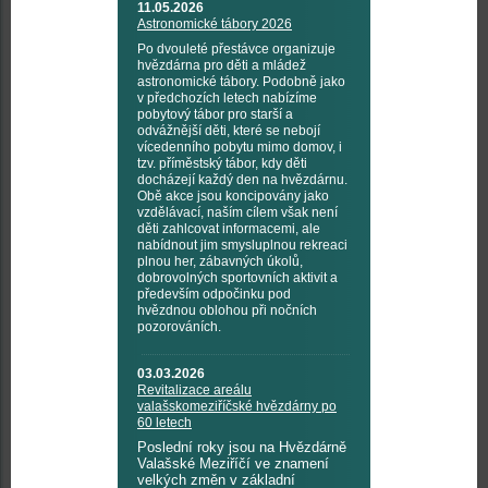
11.05.2026
Astronomické tábory 2026
Po dvouleté přestávce organizuje
hvězdárna pro děti a mládež
astronomické tábory. Podobně jako
v předchozích letech nabízíme
pobytový tábor pro starší a
odvážnější děti, které se nebojí
vícedenního pobytu mimo domov, i
tzv. příměstský tábor, kdy děti
docházejí každý den na hvězdárnu.
Obě akce jsou koncipovány jako
vzdělávací, naším cílem však není
děti zahlcovat informacemi, ale
nabídnout jim smysluplnou rekreaci
plnou her, zábavných úkolů,
dobrovolných sportovních aktivit a
především odpočinku pod
hvězdnou oblohou při nočních
pozorováních.
03.03.2026
Revitalizace areálu
valašskomeziříčské hvězdárny po
60 letech
Poslední roky jsou na Hvězdárně
Valašské Meziříčí ve znamení
velkých změn v základní