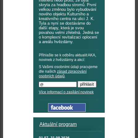
interiérů nebo proto, že byla
skryta za hradbou stromů. První
velkou změnou bylo vybudování
nového objektu Kulturního a
kreativního centra na ulici J. K.
Tyla a nyní se dostáváme do
další etapy, která je svou
povahou velmi zřetelná. Jedná se
o komplexní revitalizaci oplocení
a areálu hvězdárny.
Přihlašte se k odběru aktualit AKA,
novinek z hvězdárny a akcí:
S Vašimi osobními údaji pracujeme
dle našich
zásad zpracování
osobních údajů
.
Více informací o zasílání novinek
Aktuální program