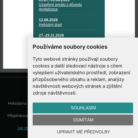
01.07.-31.08.2026
Uzavření areálu z důvodu
revitalizace
12.08.2026
Hvězdný duel
27.-29.11.2026
KOSMONAUTIKA, RAKETOVÁ
TECHNIKA A KOSMICKÉ
Používáme soubory cookies
TECHNOLOGIE
Tyto webové stránky používají soubory
cookies a další sledovací nástroje s cílem
vylepšení uživatelského prostředí, zobrazení
přizpůsobeného obsahu a reklam, analýzy
návštěvnosti webových stránek a zjištění
zdroje návštěvnosti.
Hvězdárna Valašské Meziříčí, příspěvková organizace, Vsetínská 78, 757
SOUHLASÍM
01 Valašské Meziříčí
Příspěvková organizace Zlínského kraje. Telefon:
571 611 928
, Mobil:
777
ODMÍTÁM
277 134
, E-mail:
info@astrovm.cz
Jak chráníme Vaše osobní údaje
|
Nastavení cookies
| Vyrobil:
UPRAVIT MÉ PŘEDVOLBY
WebConsult.cz