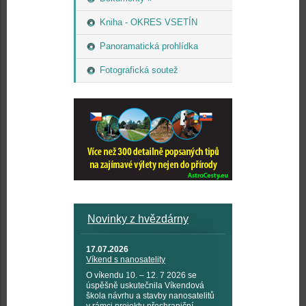
Kniha - OKRES VSETÍN
Panoramatická prohlídka
Fotografická soutež
Novinky z hvězdárny
17.07.2026
Víkend s nanosatelity
O víkendu 10. – 12. 7 2026 se
úspěšně uskutečnila Víkendová
škola návrhu a stavby nanosatelitů