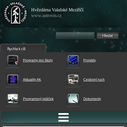
Hvězdárna Valašské Meziříčí
www.astrovm.cz
Programy pro školy
Projekty
Aktuality AK
Cestovní ruch
Programový letáček
Dokumenty