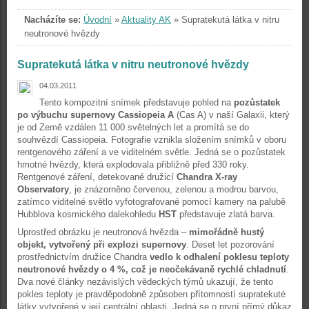
Nacházíte se:
Úvodní
»
Aktuality AK
»
Supratekutá látka v nitru
neutronové hvězdy
Supratekutá látka v nitru neutronové hvězdy
04.03.2011
Tento kompozitní snímek představuje pohled na
pozůstatek
po výbuchu supernovy Cassiopeia A
(Cas A) v naší Galaxii, který
je od Země vzdálen 11 000 světelných let a promítá se do
souhvězdí Cassiopeia. Fotografie vznikla složením snímků v oboru
rentgenového záření a ve viditelném světle. Jedná se o pozůstatek
hmotné hvězdy, která explodovala přibližně před 330 roky.
Rentgenové záření, detekované družicí
Chandra X-ray
Observatory
, je znázorněno červenou, zelenou a modrou barvou,
zatímco viditelné světlo vyfotografované pomocí kamery na palubě
Hubblova kosmického dalekohledu
HST
představuje zlatá barva.
Uprostřed obrázku je neutronová hvězda –
mimořádně hustý
objekt, vytvořený při explozi supernovy
. Deset let pozorování
prostřednictvím družice Chandra
vedlo k odhalení poklesu teploty
neutronové hvězdy o 4 %, což je neočekávaně rychlé chladnutí
.
Dva nové články nezávislých vědeckých týmů ukazují, že tento
pokles teploty je pravděpodobně způsoben přítomností supratekuté
látky vytvořené v její centrální oblasti. Jedná se o první přímý důkaz