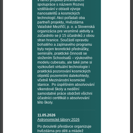
v rámci projektu přeshraniční
spolupráce s názvem Rozvoj
vzdělávání v oblasti vývoje
nanosatelitů a kosmických
technologií. Akci pořádali oba
partneři projektu, Hvězdárna
Valašské Meziříčí, p. o. a Slovenská
organizácia pre vesmírné aktivity a
zúčastnilo se ji 15 účastníků z obou
stran hranice. Součástí opravdu
bohatého a zajímavého programu
byly nejen teoretické přednášky,
semináře, praktické činnosti se
složením Schoolsatů – výukového
modelu cubesatu, ale také jsme si
vyzkoušeli virtuální technologie i
praktická pozorování kosmických
objektů pozemními dalekohledy,
včetně Mezinárodní kosmické
stanice. Po úspěšném absolvování
víkendové školy a nedělní
samostatné práce obdrželi všichni
účastníci certifikát o absolvování
této školy.
11.05.2026
Astronomické tábory 2026
Po dvouleté přestávce organizuje
hvězdárna pro děti a mládež