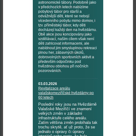
astronomické tábory. Podobně jako
v předchozích letech nabízíme
pobytový tábor pro starší a
odvážnější děti, které se nebojí
vícedenního pobytu mimo domov, i
tzv. příměstský tábor, kdy děti
docházejí každý den na hvězdárnu.
Obě akce jsou koncipovány jako
vzdělávací, naším cílem však není
děti zahlcovat informacemi, ale
nabídnout jim smysluplnou rekreaci
plnou her, zábavných úkolů,
dobrovolných sportovních aktivit a
především odpočinku pod
hvězdnou oblohou při nočních
pozorováních.
03.03.2026
Revitalizace areálu
valašskomeziříčské hvězdárny po
60 letech
Poslední roky jsou na Hvězdárně
Valašské Meziříčí ve znamení
velkých změn v základní
infrastruktuře celého areálu.
Zatím většina změn probíhala tak
trochu skrytě, ať už proto, že se
jednalo o opravy či úpravy