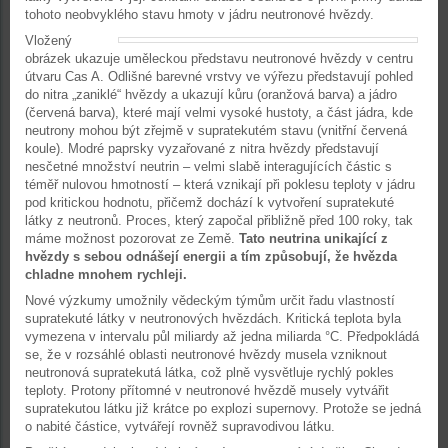
tohoto neobvyklého stavu hmoty v jádru neutronové hvězdy.
Vložený
obrázek ukazuje uměleckou představu neutronové hvězdy v centru
útvaru Cas A. Odlišné barevné vrstvy ve výřezu představují pohled
do nitra „zaniklé“ hvězdy a ukazují kůru (oranžová barva) a jádro
(červená barva), které mají velmi vysoké hustoty, a část jádra, kde
neutrony mohou být zřejmě v supratekutém stavu (vnitřní červená
koule). Modré paprsky vyzařované z nitra hvězdy představují
nesčetné množství neutrin – velmi slabě interagujících částic s
téměř nulovou hmotností – která vznikají při poklesu teploty v jádru
pod kritickou hodnotu, přičemž dochází k vytvoření supratekuté
látky z neutronů. Proces, který započal přibližně před 100 roky, tak
máme možnost pozorovat ze Země.
Tato neutrina unikající z
hvězdy s sebou odnášejí energii a tím způsobují, že hvězda
chladne mnohem rychleji.
Nové výzkumy umožnily vědeckým týmům určit řadu vlastností
supratekuté látky v neutronových hvězdách. Kritická teplota byla
vymezena v intervalu půl miliardy až jedna miliarda °C. Předpokládá
se, že v rozsáhlé oblasti neutronové hvězdy musela vzniknout
neutronová supratekutá látka, což plně vysvětluje rychlý pokles
teploty. Protony přítomné v neutronové hvězdě musely vytvářit
supratekutou látku již krátce po explozi supernovy. Protože se jedná
o nabité částice, vytvářejí rovněž supravodivou látku.