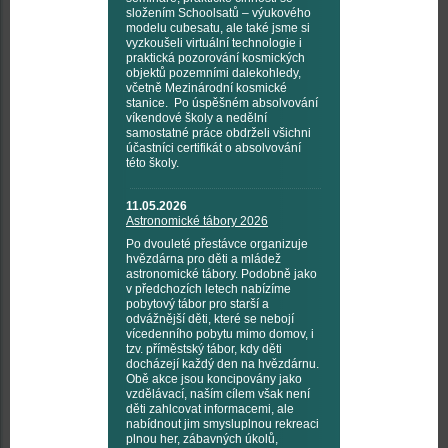
složením Schoolsatů – výukového
modelu cubesatu, ale také jsme si
vyzkoušeli virtuální technologie i
praktická pozorování kosmických
objektů pozemními dalekohledy,
včetně Mezinárodní kosmické
stanice. Po úspěšném absolvování
víkendové školy a nedělní
samostatné práce obdrželi všichni
účastníci certifikát o absolvování
této školy.
11.05.2026
Astronomické tábory 2026
Po dvouleté přestávce organizuje
hvězdárna pro děti a mládež
astronomické tábory. Podobně jako
v předchozích letech nabízíme
pobytový tábor pro starší a
odvážnější děti, které se nebojí
vícedenního pobytu mimo domov, i
tzv. příměstský tábor, kdy děti
docházejí každý den na hvězdárnu.
Obě akce jsou koncipovány jako
vzdělávací, naším cílem však není
děti zahlcovat informacemi, ale
nabídnout jim smysluplnou rekreaci
plnou her, zábavných úkolů,