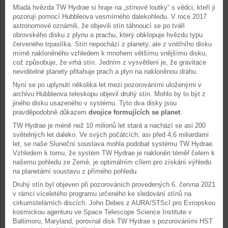
Mladá hvězda TW Hydrae si hraje na „stínové loutky“ s vědci, kteří ji
pozorují pomocí Hubbleova vesmírného dalekohledu. V roce 2017
astronomové oznámili, že objevili stín táhnoucí se po tváři
obrovského disku z plynu a prachu, který obklopuje hvězdu typu
červeného trpaslíka. Stín nepochází z planety, ale z vnitřního disku
mírně nakloněného vzhledem k mnohem většímu vnějšímu disku,
což způsobuje, že vrhá stín. Jedním z vysvětlení je, že gravitace
neviditelné planety přitahuje prach a plyn na nakloněnou dráhu.
Nyní se po uplynutí několika let mezi pozorováními uloženými v
archivu Hubbleova teleskopu objevil druhý stín. Mohlo by to být z
jiného disku usazeného v systému. Tyto dva disky jsou
pravděpodobně důkazem
dvojice formujících se planet
.
TW Hydrae je méně než 10 milionů let stará a nachází se asi 200
světelných let daleko. Ve svých počátcích, asi před 4,6 miliardami
let, se naše Sluneční soustava mohla podobat systému TW Hydrae.
Vzhledem k tomu, že systém TW Hydrae je nakloněn téměř čelem k
našemu pohledu ze Země, je optimálním cílem pro získání výhledu
na planetární soustavu z přímého pohledu.
Druhý stín byl objeven při pozorováních provedených 6. června 2021
v rámci víceletého programu určeného ke sledování stínů na
cirkumstelárních discích. John Debes z AURA/STScI pro Evropskou
kosmickou agenturu ve Space Telescope Science Institute v
Baltimoru, Maryland, porovnal disk TW Hydrae s pozorováními HST