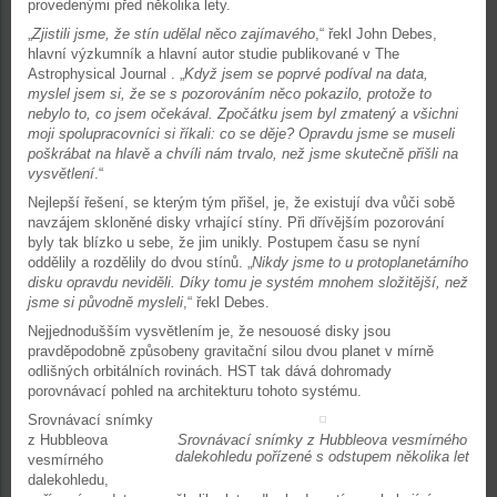
provedenými před několika lety.
„
Zjistili jsme, že stín udělal něco zajímavého
,“ řekl John Debes,
hlavní výzkumník a hlavní autor studie publikované v The
Astrophysical Journal . „
Když jsem se poprvé podíval na data,
myslel jsem si, že se s pozorováním něco pokazilo, protože to
nebylo to, co jsem očekával. Zpočátku jsem byl zmatený a všichni
moji spolupracovníci si říkali: co se děje? Opravdu jsme se museli
poškrábat na hlavě a chvíli nám trvalo, než jsme skutečně přišli na
vysvětlení
.“
Nejlepší řešení, se kterým tým přišel, je, že existují dva vůči sobě
navzájem skloněné disky vrhající stíny. Při dřívějším pozorování
byly tak blízko u sebe, že jim unikly. Postupem času se nyní
oddělily a rozdělily do dvou stínů. „
Nikdy jsme to u protoplanetárního
disku opravdu neviděli. Díky tomu je systém mnohem složitější, než
jsme si původně mysleli
,“ řekl Debes.
Nejjednodušším vysvětlením je, že nesouosé disky jsou
pravděpodobně způsobeny gravitační silou dvou planet v mírně
odlišných orbitálních rovinách. HST tak dává dohromady
porovnávací pohled na architekturu tohoto systému.
Srovnávací snímky
z Hubbleova
Srovnávací snímky z Hubbleova vesmírného
dalekohledu pořízené s odstupem několika let
vesmírného
dalekohledu,