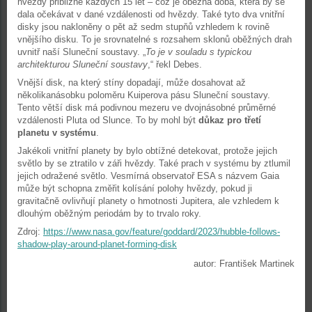
hvězdy přibližně každých 15 let – což je oběžná doba, která by se
dala očekávat v dané vzdálenosti od hvězdy. Také tyto dva vnitřní
disky jsou nakloněny o pět až sedm stupňů vzhledem k rovině
vnějšího disku. To je srovnatelné s rozsahem sklonů oběžných drah
uvnitř naší Sluneční soustavy. „
To je v souladu s typickou
architekturou Sluneční soustavy
,“ řekl Debes.
Vnější disk, na který stíny dopadají, může dosahovat až
několikanásobku poloměru Kuiperova pásu Sluneční soustavy.
Tento větší disk má podivnou mezeru ve dvojnásobné průměrné
vzdálenosti Pluta od Slunce. To by mohl být
důkaz pro třetí
planetu v systému
.
Jakékoli vnitřní planety by bylo obtížné detekovat, protože jejich
světlo by se ztratilo v záři hvězdy. Také prach v systému by ztlumil
jejich odražené světlo. Vesmírná observatoř ESA s názvem Gaia
může být schopna změřit kolísání polohy hvězdy, pokud ji
gravitačně ovlivňují planety o hmotnosti Jupitera, ale vzhledem k
dlouhým oběžným periodám by to trvalo roky.
Zdroj:
https://www.nasa.gov/feature/goddard/2023/hubble-follows-
shadow-play-around-planet-forming-disk
autor: František Martinek