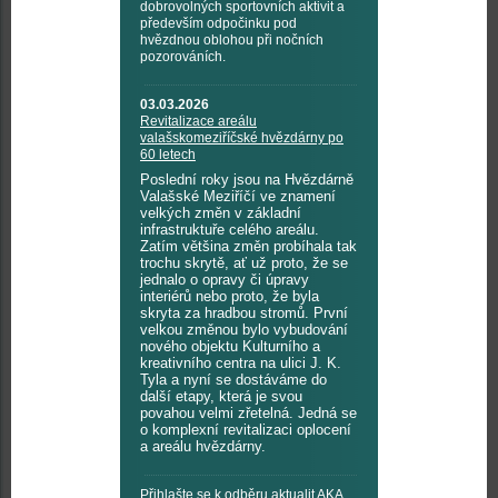
dobrovolných sportovních aktivit a
především odpočinku pod
hvězdnou oblohou při nočních
pozorováních.
03.03.2026
Revitalizace areálu
valašskomeziříčské hvězdárny po
60 letech
Poslední roky jsou na Hvězdárně
Valašské Meziříčí ve znamení
velkých změn v základní
infrastruktuře celého areálu.
Zatím většina změn probíhala tak
trochu skrytě, ať už proto, že se
jednalo o opravy či úpravy
interiérů nebo proto, že byla
skryta za hradbou stromů. První
velkou změnou bylo vybudování
nového objektu Kulturního a
kreativního centra na ulici J. K.
Tyla a nyní se dostáváme do
další etapy, která je svou
povahou velmi zřetelná. Jedná se
o komplexní revitalizaci oplocení
a areálu hvězdárny.
Přihlašte se k odběru aktualit AKA,