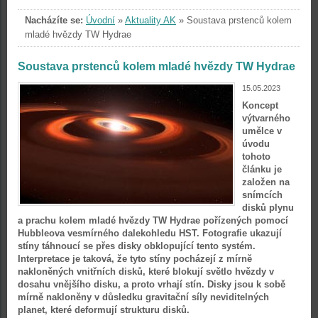
Nacházíte se:
Úvodní
»
Aktuality AK
»
Soustava prstenců kolem
mladé hvězdy TW Hydrae
Soustava prstenců kolem mladé hvězdy TW Hydrae
15.05.2023
Koncept
výtvarného
umělce v
úvodu
tohoto
článku je
založen na
snímcích
disků plynu
a prachu kolem mladé hvězdy TW Hydrae pořízených pomocí
Hubbleova vesmírného dalekohledu HST. Fotografie ukazují
stíny táhnoucí se přes disky obklopující tento systém.
Interpretace je taková, že tyto stíny pocházejí z mírně
nakloněných vnitřních disků, které blokují světlo hvězdy v
dosahu vnějšího disku, a proto vrhají stín. Disky jsou k sobě
mírně nakloněny v důsledku gravitační síly neviditelných
planet, které deformují strukturu disků.