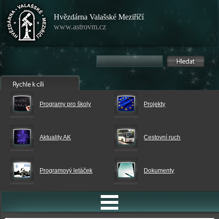
Hvězdárna Valašské Meziříčí
www.astrovm.cz
Programy pro školy
Projekty
Aktuality AK
Cestovní ruch
Programový letáček
Dokumenty