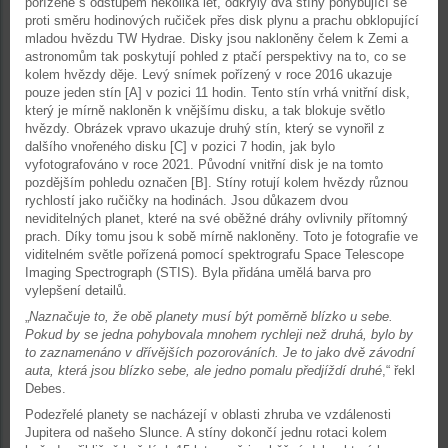
pořízené s odstupem několika let, odkryly dva stíny pohybující se
proti směru hodinových ručiček přes disk plynu a prachu obklopující
mladou hvězdu TW Hydrae. Disky jsou nakloněny čelem k Zemi a
astronomům tak poskytují pohled z ptačí perspektivy na to, co se
kolem hvězdy děje. Levý snímek pořízený v roce 2016 ukazuje
pouze jeden stín [A] v pozici 11 hodin. Tento stín vrhá vnitřní disk,
který je mírně nakloněn k vnějšímu disku, a tak blokuje světlo
hvězdy. Obrázek vpravo ukazuje druhý stín, který se vynořil z
dalšího vnořeného disku [C] v pozici 7 hodin, jak bylo
vyfotografováno v roce 2021. Původní vnitřní disk je na tomto
pozdějším pohledu označen [B]. Stíny rotují kolem hvězdy různou
rychlostí jako ručičky na hodinách. Jsou důkazem dvou
neviditelných planet, které na své oběžné dráhy ovlivnily přítomný
prach. Díky tomu jsou k sobě mírně nakloněny. Toto je fotografie ve
viditelném světle pořízená pomocí spektrografu Space Telescope
Imaging Spectrograph (STIS). Byla přidána umělá barva pro
vylepšení detailů.
„
Naznačuje to, že obě planety musí být poměrně blízko u sebe.
Pokud by se jedna pohybovala mnohem rychleji než druhá, bylo by
to zaznamenáno v dřívějších pozorováních. Je to jako dvě závodní
auta, která jsou blízko sebe, ale jedno pomalu předjíždí druhé
,“ řekl
Debes.
Podezřelé planety se nacházejí v oblasti zhruba ve vzdálenosti
Jupitera od našeho Slunce. A stíny dokončí jednu rotaci kolem