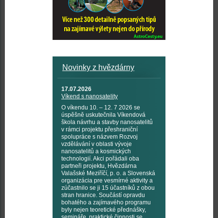
Novinky z hvězdárny
17.07.2026
Víkend s nanosatelity
O víkendu 10. – 12. 7 2026 se
úspěšně uskutečnila Víkendová
škola návrhu a stavby nanosatelitů
v rámci projektu přeshraniční
spolupráce s názvem Rozvoj
vzdělávání v oblasti vývoje
nanosatelitů a kosmických
technologií. Akci pořádali oba
partneři projektu, Hvězdárna
Valašské Meziříčí, p. o. a Slovenská
organizácia pre vesmírné aktivity a
zúčastnilo se ji 15 účastníků z obou
stran hranice. Součástí opravdu
bohatého a zajímavého programu
byly nejen teoretické přednášky,
semináře, praktické činnosti se