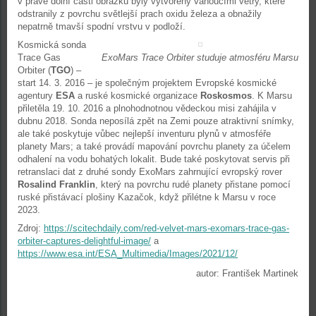
v pravé dolní části obrázku byly vytvořeny vanoucími větry, které
odstranily z povrchu světlejší prach oxidu železa a obnažily
nepatrně tmavší spodní vrstvu v podloží.
Kosmická sonda
Trace Gas
ExoMars Trace Orbiter studuje atmosféru Marsu
Orbiter (
TGO
) –
start 14. 3. 2016 – je společným projektem Evropské kosmické
agentury
ESA
a ruské kosmické organizace
Roskosmos
. K Marsu
přiletěla 19. 10. 2016 a plnohodnotnou vědeckou misi zahájila v
dubnu 2018. Sonda neposílá zpět na Zemi pouze atraktivní snímky,
ale také poskytuje vůbec nejlepší inventuru plynů v atmosféře
planety Mars; a také provádí mapování povrchu planety za účelem
odhalení na vodu bohatých lokalit. Bude také poskytovat servis při
retranslaci dat z druhé sondy ExoMars zahrnující evropský rover
Rosalind Franklin
, který na povrchu rudé planety přistane pomocí
ruské přistávací plošiny Kazačok, když přilétne k Marsu v roce
2023.
Zdroj:
https://scitechdaily.com/red-velvet-mars-exomars-trace-gas-
orbiter-captures-delightful-image/
a
https://www.esa.int/ESA_Multimedia/Images/2021/12/
autor: František Martinek