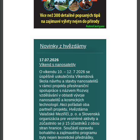
Novinky z hvězdárny
17.07.2026
Víkend s nanosatelity
O víkendu 10. – 12. 7 2026 se
úspěšně uskutečnila Víkendová
škola návrhu a stavby nanosatelitů
v rámci projektu přeshraniční
spolupráce s názvem Rozvoj
vzdělávání v oblasti vývoje
nanosatelitů a kosmických
technologií. Akci pořádali oba
partneři projektu, Hvězdárna
Valašské Meziříčí, p. o. a Slovenská
organizácia pre vesmírné aktivity a
zúčastnilo se ji 15 účastníků z obou
stran hranice. Součástí opravdu
bohatého a zajímavého programu
byly nejen teoretické přednášky,