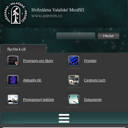
Hvězdárna Valašské Meziříčí
www.astrovm.cz
Programy pro školy
Projekty
Aktuality AK
Cestovní ruch
Programový letáček
Dokumenty