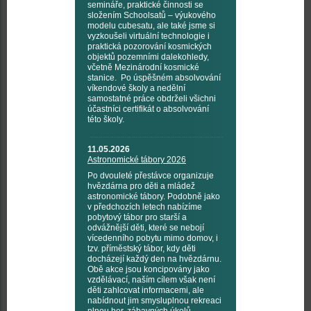
semináře, praktické činnosti se
složením Schoolsatů – výukového
modelu cubesatu, ale také jsme si
vyzkoušeli virtuální technologie i
praktická pozorování kosmických
objektů pozemními dalekohledy,
včetně Mezinárodní kosmické
stanice. Po úspěšném absolvování
víkendové školy a nedělní
samostatné práce obdrželi všichni
účastníci certifikát o absolvování
této školy.
11.05.2026
Astronomické tábory 2026
Po dvouleté přestávce organizuje
hvězdárna pro děti a mládež
astronomické tábory. Podobně jako
v předchozích letech nabízíme
pobytový tábor pro starší a
odvážnější děti, které se nebojí
vícedenního pobytu mimo domov, i
tzv. příměstský tábor, kdy děti
docházejí každý den na hvězdárnu.
Obě akce jsou koncipovány jako
vzdělávací, naším cílem však není
děti zahlcovat informacemi, ale
nabídnout jim smysluplnou rekreaci