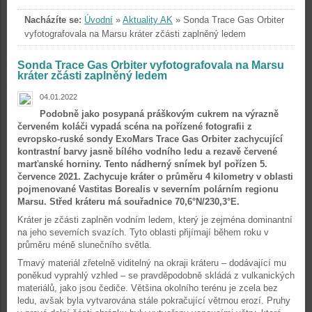
Nacházíte se:
Úvodní
»
Aktuality AK
»
Sonda Trace Gas Orbiter
vyfotografovala na Marsu kráter zčásti zaplněný ledem
Sonda Trace Gas Orbiter vyfotografovala na Marsu
kráter zčásti zaplněný ledem
04.01.2022
Podobně jako posypaná práškovým cukrem na výrazně
červeném koláči vypadá scéna na pořízené fotografii z
evropsko-ruské sondy ExoMars Trace Gas Orbiter zachycující
kontrastní barvy jasně bílého vodního ledu a rezavě červené
marťanské horniny. Tento nádherný snímek byl pořízen 5.
července 2021. Zachycuje kráter o průměru 4 kilometry v oblasti
pojmenované Vastitas Borealis v severním polárním regionu
Marsu. Střed kráteru má souřadnice 70,6°N/230,3°E.
Kráter je zčásti zaplněn vodním ledem, který je zejména dominantní
na jeho severních svazích. Tyto oblasti přijímají během roku v
průměru méně slunečního světla.
Tmavý materiál zřetelně viditelný na okraji kráteru – dodávající mu
poněkud vyprahlý vzhled – se pravděpodobně skládá z vulkanických
materiálů, jako jsou čediče. Většina okolního terénu je zcela bez
ledu, avšak byla vytvarována stále pokračující větrnou erozí. Pruhy