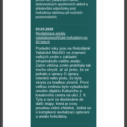
plnou her, zábavných úkolů,
dobrovolných sportovních aktivit a
především odpočinku pod
hvězdnou oblohou při nočních
pozorováních.
03.03.2026
Revitalizace areálu
valašskomeziříčské hvězdárny po
60 letech
Poslední roky jsou na Hvězdárně
Valašské Meziříčí ve znamení
velkých změn v základní
infrastruktuře celého areálu.
Zatím většina změn probíhala tak
trochu skrytě, ať už proto, že se
jednalo o opravy či úpravy
interiérů nebo proto, že byla
skryta za hradbou stromů. První
velkou změnou bylo vybudování
nového objektu Kulturního a
kreativního centra na ulici J. K.
Tyla a nyní se dostáváme do
další etapy, která je svou
povahou velmi zřetelná. Jedná se
o komplexní revitalizaci oplocení
a areálu hvězdárny.