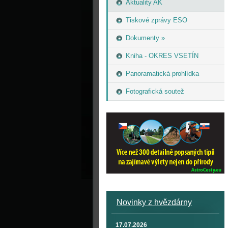
Aktuality AK
Tiskové zprávy ESO
Dokumenty »
Kniha - OKRES VSETÍN
Panoramatická prohlídka
Fotografická soutež
Novinky z hvězdárny
17.07.2026