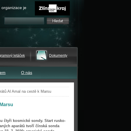
 organizace je
gramový letáček
Dokumenty
tem
O nás
átů Al Amal na cestě k Marsu
 Marsu
 čtyři kosmické sondy. Start rusko-
aných aparátů tvoří čínská sonda