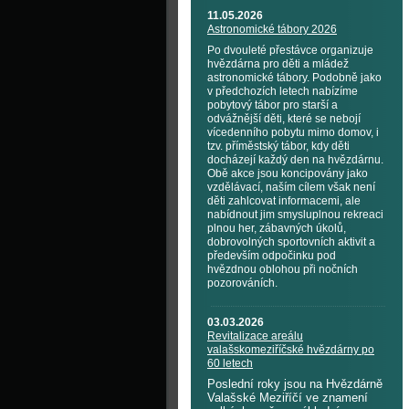
11.05.2026
Astronomické tábory 2026
Po dvouleté přestávce organizuje
hvězdárna pro děti a mládež
astronomické tábory. Podobně jako
v předchozích letech nabízíme
pobytový tábor pro starší a
odvážnější děti, které se nebojí
vícedenního pobytu mimo domov, i
tzv. příměstský tábor, kdy děti
docházejí každý den na hvězdárnu.
Obě akce jsou koncipovány jako
vzdělávací, naším cílem však není
děti zahlcovat informacemi, ale
nabídnout jim smysluplnou rekreaci
plnou her, zábavných úkolů,
dobrovolných sportovních aktivit a
především odpočinku pod
hvězdnou oblohou při nočních
pozorováních.
03.03.2026
Revitalizace areálu
valašskomeziříčské hvězdárny po
60 letech
Poslední roky jsou na Hvězdárně
Valašské Meziříčí ve znamení