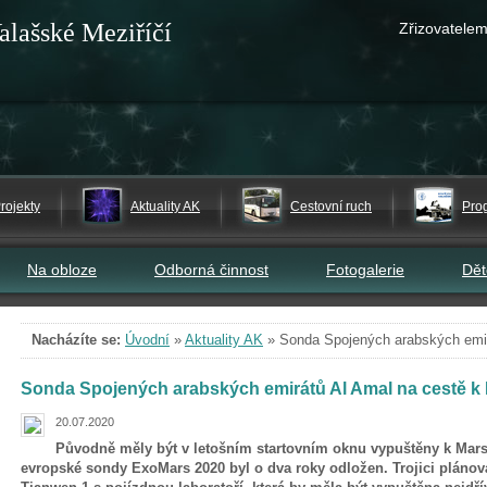
alašské Meziříčí
Zřizovatelem
rojekty
Aktuality AK
Cestovní ruch
Pro
Na obloze
Odborná činnost
Fotogalerie
Dě
Nacházíte se:
Úvodní
»
Aktuality AK
»
Sonda Spojených arabských emir
Sonda Spojených arabských emirátů Al Amal na cestě k
20.07.2020
Původně měly být v letošním startovním oknu vypuštěny k Marsu
evropské sondy ExoMars 2020 byl o dva roky odložen. Trojici plánov