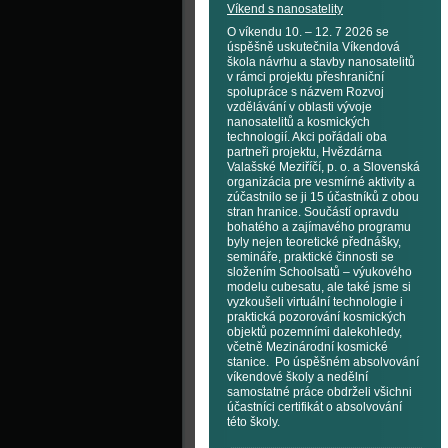
Víkend s nanosatelity
O víkendu 10. – 12. 7 2026 se
úspěšně uskutečnila Víkendová
škola návrhu a stavby nanosatelitů
v rámci projektu přeshraniční
spolupráce s názvem Rozvoj
vzdělávání v oblasti vývoje
nanosatelitů a kosmických
technologií. Akci pořádali oba
partneři projektu, Hvězdárna
Valašské Meziříčí, p. o. a Slovenská
organizácia pre vesmírné aktivity a
zúčastnilo se ji 15 účastníků z obou
stran hranice. Součástí opravdu
bohatého a zajímavého programu
byly nejen teoretické přednášky,
semináře, praktické činnosti se
složením Schoolsatů – výukového
modelu cubesatu, ale také jsme si
vyzkoušeli virtuální technologie i
praktická pozorování kosmických
objektů pozemními dalekohledy,
včetně Mezinárodní kosmické
stanice. Po úspěšném absolvování
víkendové školy a nedělní
samostatné práce obdrželi všichni
účastníci certifikát o absolvování
této školy.