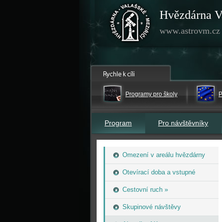
Hvězdárna V
www.astrovm.cz
Programy pro školy
P
Program
Pro návštěvníky
Omezení v areálu hvězdárny
Otevírací doba a vstupné
Cestovní ruch »
Skupinové návštěvy