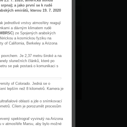
ve 23. 7. 2020; americká sonda
srpna); a jako první se k rudé
bských emirátů, kterou 19. 7. 2020
 jednotlivé vrstvy atmosféry reagují
ínkami a dávným klimatem rudé
MBRSC
) ze Spojených arabských
férickou a kosmickou fyziku na
ty of California, Berkeley a Arizona
 povrchem. Je 2,37 metru široké a na
anely slunečních článků, které po
metru se pak postará o komunikaci s
ersity of Colorado. Jedná se o
šení lepším než 8 kilometrů. Kamera je
ltrafialové oblasti a jde o snímkovací
nometrů. Cílem je porozumět procesům
ervený spektrograf vyvinutý na Arizona
chu v atmosféře Marsu, aby bylo možné