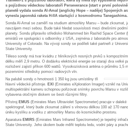
Tianwen-1 s pojízdnou laboratoří, která by měla být vypuštěna nejdří
s pojízdnou vědeckou laboratoří Perseverance (start v první polovině 
planetě vydala sonda Al-Amal (anglicky Hope – naděje) Spojených ara
vynesla japonská raketa H-IIA startující z kosmodromu Tanegashima.
Sonda Al-Amal se zaměří na studium atmosféry Marsu – bude zkoumat, jak
navzájem mezi sebou. Bude také hledat souvislosti mezi dnešními podm
planety. Sondu připravilo středisko Mohammed bin Rashid Space Center (
emirátů ve spolupráci s odborníky z USA, zejména z laboratoře pro atmos
University of Colorado. Na vývoji sondy se podíleli také partneři z Universi
State University.
Těleso sondy má tvar kvádru z hliníkových nosných prvků s kompozitním
délku měří 2,9 metru. O dodávku elektrické energie se starají dva velké p
rozložení zajistí příkon 600 wattů. Vysokozisková anténa o průměru 1,5 
pozemními středisky pomocí radiových vln.
Na palubě sondy o hmotnosti 1 350 kg jsou umístěny tři
hlavní vědecké přístroje.
EXI
(Emirates eXploration Imager) vznikl na Univ
multispektrální kameru schopnou pořizovat snímky povrchu Marsu v rozli
vybavena otočným diskem se šesti různými filtry.
Přístroj
EMUS
(Emirates Mars Ultraviolet Spectrometer) pracuje v daleké u
spektrograf, který bude zkoumat záření s vlnovou délkou 100 až 170 na
úniku kyslíku a vodíku z atmosféry Marsu do kosmického prostoru.
Aparatura
EMIRS
(Emirates Mars Infrared Spectrometer) je tepelný infrač
State University. Jeho úkolem bude měřit teplotu ledu, vodní páry a pra