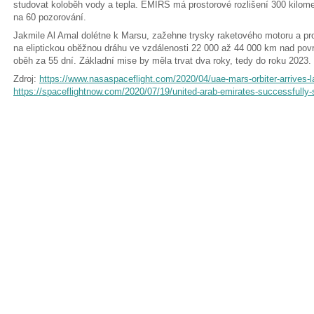
studovat koloběh vody a tepla. EMIRS má prostorové rozlišení 300 kilome
na 60 pozorování.
Jakmile Al Amal dolétne k Marsu, zažehne trysky raketového motoru a p
na eliptickou oběžnou dráhu ve vzdálenosti 22 000 až 44 000 km nad pov
oběh za 55 dní. Základní mise by měla trvat dva roky, tedy do roku 2023.
Zdroj:
https://www.nasaspaceflight.com/2020/04/uae-mars-orbiter-arrives-l
https://spaceflightnow.com/2020/07/19/united-arab-emirates-successfully-s