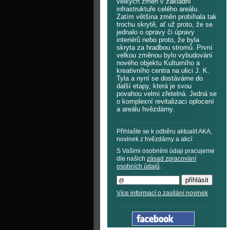
velkých změn v základní
infrastruktuře celého areálu.
Zatím většina změn probíhala tak
trochu skrytě, ať už proto, že se
jednalo o opravy či úpravy
interiérů nebo proto, že byla
skryta za hradbou stromů. První
velkou změnou bylo vybudování
nového objektu Kulturního a
kreativního centra na ulici J. K.
Tyla a nyní se dostáváme do
další etapy, která je svou
povahou velmi zřetelná. Jedná se
o komplexní revitalizaci oplocení
a areálu hvězdárny.
Přihlašte se k odběru aktualit AKA,
novinek z hvězdárny a akcí:
S Vašimi osobními údaji pracujeme
dle našich
zásad zpracování
osobních údajů
.
Více informací o zasílání novinek