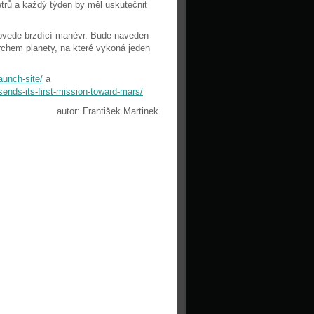
trů a každý týden by měl uskutečnit
rovede brzdící manévr. Bude naveden
rchem planety, na které vykoná jeden
aunch-site/
a
ends-its-first-mission-toward-mars/
autor: František Martinek